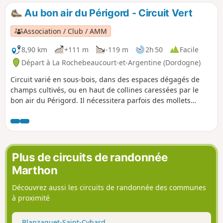
apporteront une touche fraicheur parfois bienvenue.
Au bon air du Périgord - Circuit Vert
Hameaux de nos campagnes et châteaux dans le paysage
complèteront cette « Échappée Belle » .
Association / Club / AMM
8,90 km
+111 m
-119 m
2h 50
Facile
Départ à La Rochebeaucourt-et-Argentine (Dordogne)
Circuit varié en sous-bois, dans des espaces dégagés de
champs cultivés, ou en haut de collines caressées par le
bon air du Périgord. Il nécessitera parfois des mollets
vigoureux avec des dénivelés d'environ 50 m. Pour ceux
aussi qui aiment la découverte, il leur suffira de "passer le
pont", petit pont de bois au-dessus de la Nizonne, et d'aller
vagabonder sur les sentiers de la commune voisine de
Combiers.
Plus de circuits de randonnée
Marthon
Découvrez aussi les circuits de randonnée des communes
à proximité
Blanzaguet-Saint-Cybard