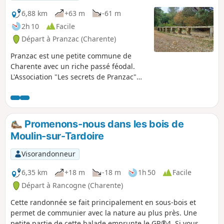
6,88 km
+63 m
-61 m
2h 10
Facile
Départ à Pranzac (Charente)
Pranzac est une petite commune de
Charente avec un riche passé féodal.
L'Association "Les secrets de Pranzac"
participe à la reconstruction partielle du
Château des Comtes des Cars.Notre
balade va se réaliser dans un premier
temps autour de l'ancien parc
Promenons-nous dans les bois de
seigneurial du château, puis elle va
Moulin-sur-Tardoire
continuer le long de la vallée en passant
par gués ou passerelles.
Visorandonneur
6,35 km
+18 m
-18 m
1h 50
Facile
Départ à Rancogne (Charente)
Cette randonnée se fait principalement en sous-bois et
permet de communier avec la nature au plus près. Une
petite partie de cette balade emprunte le GR®4. Si vous