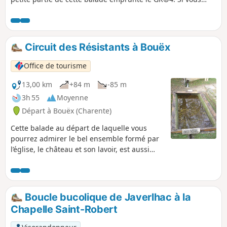
aimez vous balader en toute décontraction, ce circuit est
fait pour vous.
Circuit des Résistants à Bouëx
Office de tourisme
13,00 km
+84 m
-85 m
3h 55
Moyenne
Départ à Bouëx (Charente)
Cette balade au départ de laquelle vous
pourrez admirer le bel ensemble formé par
l’église, le château et son lavoir, est aussi
une page de l’Histoire de la Résistance et de
la Ligne de Démarcation ancrée dans la
campagne bouëxoise, en lisière de la Forêt
domaniale de la Braconne – Bois Blanc.
Boucle bucolique de Javerlhac à la
Chapelle Saint-Robert