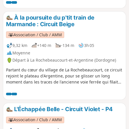
À la poursuite du p'tit train de
Marmande : Circuit Beige
Association / Club / AMM
9,32 km
+140 m
-134 m
3h 05
Moyenne
Départ à La Rochebeaucourt-et-Argentine (Dordogne)
Partant du cœur du village de La Rochebeaucourt, ce circuit
rejoint le plateau d'Argentine, pour se glisser un long
moment dans les traces de l'ancienne voie ferrée qui filait
vers Marmande depuis Angoulême. Un beau patrimoine à
découvrir tout en traversant des paysages variés et
vallonnés.
L'Échappée Belle - Circuit Violet - P4
Association / Club / AMM