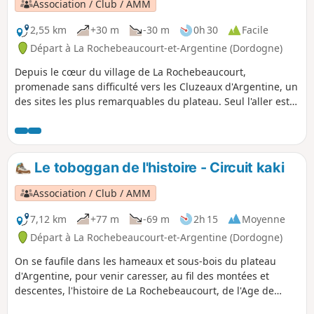
d'aviation, avant de basculer sur un versant verdoyant qui
Association / Club / AMM
fait face à la Nizonne et rejoint le village.
2,55 km
+30 m
-30 m
0h 30
Facile
Départ à La Rochebeaucourt-et-Argentine (Dordogne)
Depuis le cœur du village de La Rochebeaucourt,
promenade sans difficulté vers les Cluzeaux d'Argentine, un
des sites les plus remarquables du plateau. Seul l'aller est
fléché mais le retour peut s'effectuer par le même chemin
ou prolonger la promenade en rejoignant d'autres sentiers
fléchés autour de l'église d'Argentine toute près ou, un peu
plus loin, l'aire de stationnement du Plateau d'Argentine.
Le toboggan de l'histoire - Circuit kaki
Association / Club / AMM
7,12 km
+77 m
-69 m
2h 15
Moyenne
Départ à La Rochebeaucourt-et-Argentine (Dordogne)
On se faufile dans les hameaux et sous-bois du plateau
d'Argentine, pour venir caresser, au fil des montées et
descentes, l'histoire de La Rochebeaucourt, de l'Age de
pierres jusqu'à la seconde guerre mondiale.