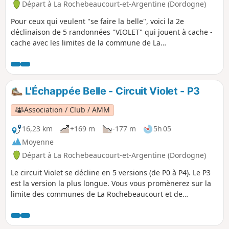
Départ à La Rochebeaucourt-et-Argentine (Dordogne)
Pour ceux qui veulent "se faire la belle", voici la 2e
déclinaison de 5 randonnées "VIOLET" qui jouent à cache -
cache avec les limites de la commune de La
Rochebeaucourt-Argentine et de Champagne-Fontaine.
Promenade variée qui alterne petits hameaux, crêtes
panoramiques , sous-bois ombragés et chemin plein de
fraicheur.
L'Échappée Belle - Circuit Violet - P3
Association / Club / AMM
16,23 km
+169 m
-177 m
5h 05
Moyenne
Départ à La Rochebeaucourt-et-Argentine (Dordogne)
Le circuit Violet se décline en 5 versions (de P0 à P4). Le P3
est la version la plus longue. Vous vous promènerez sur la
limite des communes de La Rochebeaucourt et de
Champagne Fontaine, avec de beaux passages aérés
donnant une belle vue à 180°de Villebois Lavalette à
Vendoire. Passages en sous-bois et le long de la Nizonne