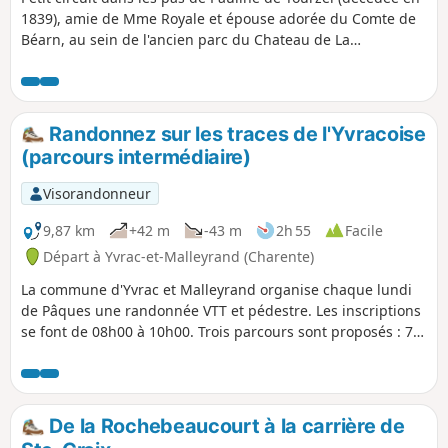
1839), amie de Mme Royale et épouse adorée du Comte de
Béarn, au sein de l'ancien parc du Chateau de La
Rochebeaucourt (incendié en 1941 puis démantelé).
Randonnez sur les traces de l'Yvracoise
(parcours intermédiaire)
Visorandonneur
9,87 km
+42 m
-43 m
2h 55
Facile
Départ à Yvrac-et-Malleyrand (Charente)
La commune d'Yvrac et Malleyrand organise chaque lundi
de Pâques une randonnée VTT et pédestre. Les inscriptions
se font de 08h00 à 10h00. Trois parcours sont proposés : 7,5
- 10 - 13 km ; je vous invite à suivre le parcours moyen (10
km).
De la Rochebeaucourt à la carrière de