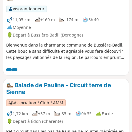
Visorandonneur
11,05 km
+169 m
-174 m
3h 40
Moyenne
Départ à Bussière-Badil (Dordogne)
Bienvenue dans la charmante commune de Bussière-Badil.
Cette boucle sans difficulté et agréable vous fera découvrir
les paysages vallonnés de la région. Le parcours emprunte
principalement des chemins de terre ombragés et quelques
passages sur de petites routes goudronnées. Vous pourrez
profiter de magnifiques vues sur les collines environnantes
et traverser des zones boisées préservées. Préparez-vous à
Balade de Pauline - Circuit terre de
passer une journée agréable en pleine nature !
Sienne
Association / Club / AMM
1,72 km
+37 m
-35 m
0h 35
Facile
Départ à Édon (Charente)
Petit circuit dans les pas de Pauline de Tourzel (décédée en