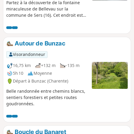
Partez à la découverte de la fontaine
miraculeuse de Bellevau sur la
commune de Sers (16). Cet endroit est
une véritable pépite, il abrite une
chapelle souterraine et une fontaine
mises en valeur dans un écrin de
verdure et de fraîcheur. En arrivant par
Autour de Bunzac
le chemin muletier, vous longerez des
restes d'habitations troglodytiques
Visorandonneur
jusqu'à la chapelle dont une partie est
souterraine (propriétés privées).
16,75 km
+132 m
-135 m
Derrière la chapelle, à flanc de rocher et
5h 10
Moyenne
à l'abri des arbres, quelques cavités
Départ à Bunzac (Charente)
abritent des emblèmes religieux et des
signes de recueil.
Belle randonnée entre chemins blancs,
sentiers forestiers et petites routes
goudronnées.
Boucle du Banaret