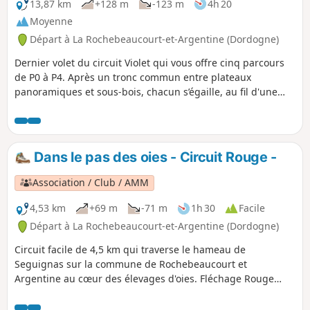
13,87 km
+128 m
-123 m
4h 20
Moyenne
Départ à La Rochebeaucourt-et-Argentine (Dordogne)
Dernier volet du circuit Violet qui vous offre cinq parcours
de P0 à P4. Après un tronc commun entre plateaux
panoramiques et sous-bois, chacun s’égaille, au fil d'une
longue balade le long de la Nizonne, vers un final à travers
des hameaux ou près de petits châteaux voire de vestiges
historiques. Le P4, dans son final, sera l'occasion de vous
pencher sur la légende entre la fille du Baron Galard de
Dans le pas des oies - Circuit Rouge -
Béarn et le fils du Baron de Feuillade puis d'aborder de
magnifiques cluzeaux (abri-cavernes).
Association / Club / AMM
4,53 km
+69 m
-71 m
1h 30
Facile
Départ à La Rochebeaucourt-et-Argentine (Dordogne)
Circuit facile de 4,5 km qui traverse le hameau de
Seguignas sur la commune de Rochebeaucourt et
Argentine au cœur des élevages d'oies. Fléchage Rouge
avec logo "Gardiens du Patrimoine".