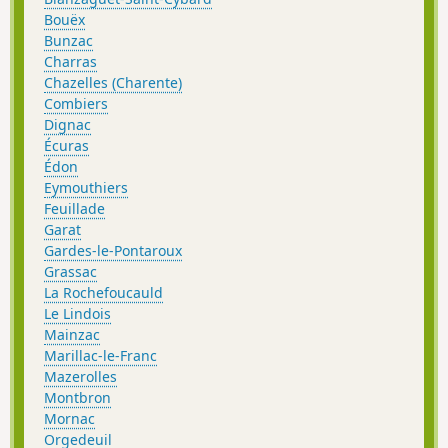
Bouëx
Bunzac
Charras
Chazelles (Charente)
Combiers
Dignac
Écuras
Édon
Eymouthiers
Feuillade
Garat
Gardes-le-Pontaroux
Grassac
La Rochefoucauld
Le Lindois
Mainzac
Marillac-le-Franc
Mazerolles
Montbron
Mornac
Orgedeuil