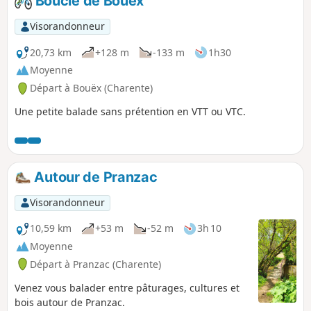
Boucle de Bouëx
QR Code pour démarrer le jeu (gratuit, pas
d'inscription, ni d'application à télécharger).
Visorandonneur
20,73 km
+128 m
-133 m
1h30
Moyenne
Départ à Bouëx (Charente)
Une petite balade sans prétention en VTT ou VTC.
Autour de Pranzac
Visorandonneur
10,59 km
+53 m
-52 m
3h 10
Moyenne
Départ à Pranzac (Charente)
Venez vous balader entre pâturages, cultures et
bois autour de Pranzac.