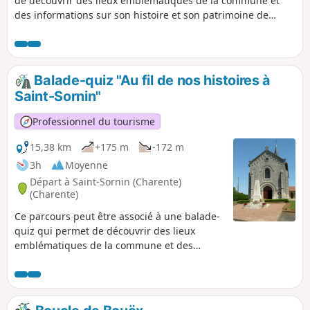
de découvrir des lieux emblématiques de la commune et
des informations sur son histoire et son patrimoine de
façon ludique. Trouvez l'affiche ''Au fil de nos histoires'' sur
le parking de la salle des sports (point de départ et
d'arrivée) et scannez le QR Code pour démarrer le jeu
(gratuit, pas d'inscription, ni d'application à télécharger).
Balade-quiz "Au fil de nos histoires à
Vous pouvez scinder votre écran de smartphone en deux
Saint-Sornin"
pour avoir le tracé Visorando et le quiz.
Professionnel du tourisme
15,38 km
+175 m
-172 m
3h
Moyenne
Départ à Saint-Sornin (Charente)
(Charente)
Ce parcours peut être associé à une balade-
quiz qui permet de découvrir des lieux
emblématiques de la commune et des
informations sur son histoire et son
patrimoine, de façon ludique. Trouvez
l'affiche ''Au fil de nos histoires'' sur le
parking de la salle des sports et scannez le