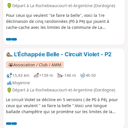
Départ à La Rochebeaucourt-et-Argentine (Dordogne)
Pour ceux qui veulent "se faire la belle", voici la 1re
déclinaison de cinq randonnées (P0 à P4) qui jouent à
cache-cache avec les limites de la commune de La
Rochebeaucourt-Argentine, de Champagne-Fontaine et
Blanzaguet.
L'Échappée Belle - Circuit Violet - P2
Association / Club / AMM
15,43 km
+139 m
-146 m
4h 50
Moyenne
Départ à La Rochebeaucourt-et-Argentine (Dordogne)
Le circuit Violet se décline en 5 versions ( de P0 à P4), pour
ceux qui veulent " se faire la belle ".Voici une longue
ballade champêtre qui se promène sur les limites de la
commune de La Rochebeaucourt et de Champagne
Fontaine puis qui longe celle que marque la Nizonne, entre