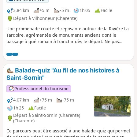
3,84 km
+5 m
-5 m
1h 05
Facile
Départ à Vilhonneur (Charente)
Une promenade courte et reposante autour de la Rivière La
Tardoire, agrémentée de monuments anciens dont le
passage à gué romain à franchir dès le départ. Ne pas
manquer non plus les vestiges du château.
Balade-quiz "Au fil de nos histoires à
Saint-Sornin"
Professionnel du tourisme
4,07 km
+75 m
-75 m
1h 25
Facile
Départ à Saint-Sornin (Charente)
(Charente)
Ce parcours peut être associé à une balade-quiz qui permet