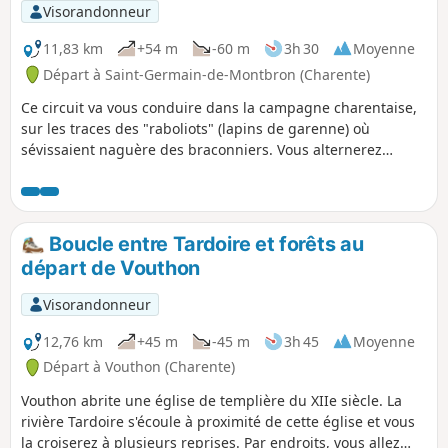
Visorandonneur
11,83 km
+54 m
-60 m
3h 30
Moyenne
Départ à Saint-Germain-de-Montbron (Charente)
Ce circuit va vous conduire dans la campagne charentaise,
sur les traces des "raboliots" (lapins de garenne) où
sévissaient naguère des braconniers. Vous alternerez
passages en sous-bois et chemins longeant des parcelles
cultivées ou prairies.
Boucle entre Tardoire et forêts au
départ de Vouthon
Visorandonneur
12,76 km
+45 m
-45 m
3h 45
Moyenne
Départ à Vouthon (Charente)
Vouthon abrite une église de templière du XIIe siècle. La
rivière Tardoire s'écoule à proximité de cette église et vous
la croiserez à plusieurs reprises. Par endroits, vous allez