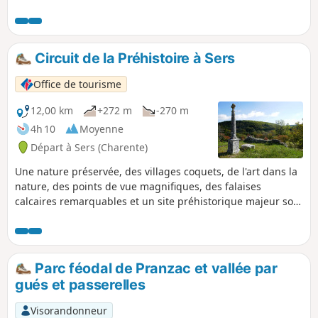
Circuit de la Préhistoire à Sers
Office de tourisme
12,00 km
+272 m
-270 m
4h 10
Moyenne
Départ à Sers (Charente)
Une nature préservée, des villages coquets, de l'art dans la
nature, des points de vue magnifiques, des falaises
calcaires remarquables et un site préhistorique majeur sont
autant de bonnes raisons de parcourir ce circuit à l'ombre
des sous-bois.
Parc féodal de Pranzac et vallée par
gués et passerelles
Visorandonneur