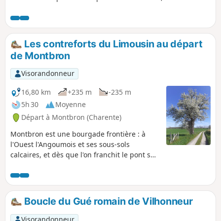
emprunter la plateforme d'une ancienne voie ferrée. Cette
randonnée va vous permettre de vous rapprocher de
l'histoire et de la nature.
Les contreforts du Limousin au départ
de Montbron
Visorandonneur
16,80 km
+235 m
-235 m
5h 30
Moyenne
Départ à Montbron (Charente)
Montbron est une bourgade frontière : à
l'Ouest l'Angoumois et ses sous-sols
calcaires, et dès que l'on franchit le pont sur
la Tardoire à la sortie est de Montbron, on
est dans le Limousin avec ses paysages
vallonnés, son sous-sol granitique, ses
vaches Limousines, Ce tour vous propose
Boucle du Gué romain de Vilhonneur
d'évoluer dans de très beaux paysages.
Visorandonneur