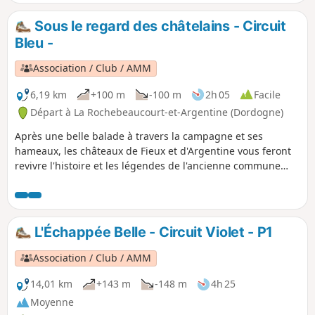
Dordogne et Charente.
Sous le regard des châtelains - Circuit
Bleu -
Association / Club / AMM
6,19 km
+100 m
-100 m
2h 05
Facile
Départ à La Rochebeaucourt-et-Argentine (Dordogne)
Après une belle balade à travers la campagne et ses
hameaux, les châteaux de Fieux et d'Argentine vous feront
revivre l'histoire et les légendes de l'ancienne commune
d'Argentine .
L'Échappée Belle - Circuit Violet - P1
Association / Club / AMM
14,01 km
+143 m
-148 m
4h 25
Moyenne