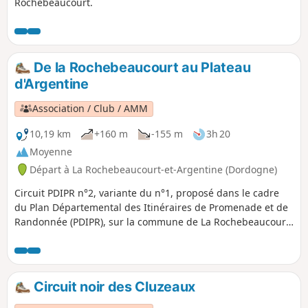
Rochebeaucourt.
De la Rochebeaucourt au Plateau
d'Argentine
Association / Club / AMM
10,19 km
+160 m
-155 m
3h 20
Moyenne
Départ à La Rochebeaucourt-et-Argentine (Dordogne)
Circuit PDIPR n°2, variante du n°1, proposé dans le cadre
du Plan Départemental des Itinéraires de Promenade et de
Randonnée (PDIPR), sur la commune de La Rochebeaucourt
et Argentine.Depuis le cœur du village, vous rejoindrez
l'église d'Argentine et son passé historique. Puis une longue
errance sur l'empreinte de l'ancienne voie ferrée
Angoulême - Marmande, vous mènera à travers bois et
Circuit noir des Cluzeaux
taillis sur le plateau calcaire en bordure du terrain