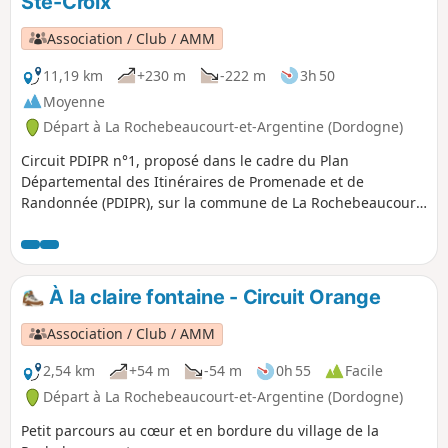
Ste-Croix
Association / Club / AMM
11,19 km
+230 m
-222 m
3h 50
Moyenne
Départ à La Rochebeaucourt-et-Argentine (Dordogne)
Circuit PDIPR n°1, proposé dans le cadre du Plan
Départemental des Itinéraires de Promenade et de
Randonnée (PDIPR), sur la commune de La Rochebeaucourt
et Argentine.Depuis le cœur du village , vous rejoindrez le
Plateau d'Argentine et son passé historique. Puis, une
longue errance, sur l'empreinte de l'ancienne voie ferrée
Angoulême - Marmande, vous mènera à travers bois et
À la claire fontaine - Circuit Orange
taillis, en bordure de la carrière de Ste Croix, avant de
basculer sur un versant verdoyant qui fait face à la Nizonne
Association / Club / AMM
et rejoint le village.
2,54 km
+54 m
-54 m
0h 55
Facile
Départ à La Rochebeaucourt-et-Argentine (Dordogne)
Petit parcours au cœur et en bordure du village de la