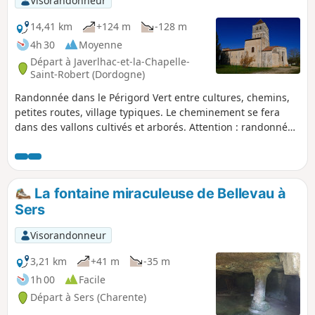
Visorandonneur
14,41 km
+124 m
-128 m
4h 30
Moyenne
Départ à Javerlhac-et-la-Chapelle-
Saint-Robert (Dordogne)
Randonnée dans le Périgord Vert entre cultures, chemins,
petites routes, village typiques. Le cheminement se fera
dans des vallons cultivés et arborés. Attention : randonnée
totalement hors balisage. Des poteaux directionnels
réservés randonnées pédestres et équestres peuvent
éventuellement aider.
La fontaine miraculeuse de Bellevau à
Sers
Visorandonneur
3,21 km
+41 m
-35 m
1h 00
Facile
Départ à Sers (Charente)