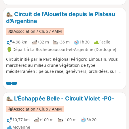
Circuit de l'Alouette depuis le Plateau
d'Argentine
Association / Club / AMM
4,98 km
+32 m
-36 m
1h 30
Facile
Départ à La Rochebeaucourt-et-Argentine (Dordogne)
Circuit initié par le Parc Régional Périgord Limousin. Vous
marcherez au milieu d'une végétation de type
méditerranéen : pelouse rase, genévriers, orchidées, sur un
sous-sol calcaire. Une faune particulière, dont le lézard vert,
saura parfois vous surprendre. En parcourant l'ancienne
voie de chemin de fer, vous découvrirez l'histoire de
l'activité économique du plateau. N'hésitez pas à entrer
L'Échappée Belle - Circuit Violet -P0-
dans l'église romane, dans les carrières, dans les cluzeaux
où 90 000 ans d'histoire vous attendent.
Association / Club / AMM
10,77 km
+100 m
-100 m
3h 20
Moyenne