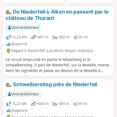
sentiers. Alors que la première partie de l'itinéraire traverse
principalement une forêt clairsemée, la deuxième partie
De Niederfell à Alken en passant par le
mène à travers les hauteurs panoramiques du Westerwald.
château de Thurant
L'itinéraire est également intéressant d'un point de vue
historique. Les vues panoramiques depuis le rocher du
Visorandonneur
Bärenkopp sont le clou du circuit.
13,23 km
+487 m
-483 m
5h 10
Moyenne
Départ à Niederfell (Landkreis Mayen-Koblenz)
Ce circuit emprunte en partie le Moselsteig et le
Schwalberstieg. Il part de Niederfell, sur la Moselle, monte
dans les vignobles et passe au-dessus de la Moselle à
travers des sections en partie boisées, redescend vers le
château de Thurant et rejoint le village mosellan d'Alken. En
Schwalberstieg près de Niederfell
chemin, quelques montées raides demandent une bonne
condition physique et un pied sûr.
Visorandonneur
13,22 km
+404 m
-404 m
4h 55
Moyenne