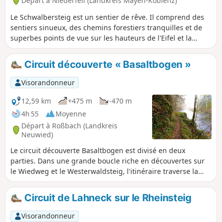
Départ à Niederfell (Landkreis Mayen-Koblenz)
Le Schwalbersteig est un sentier de rêve. Il comprend des
sentiers sinueux, des chemins forestiers tranquilles et de
superbes points de vue sur les hauteurs de l'Eifel et la
vallée de la Moselle.
Circuit découverte « Basaltbogen »
Visorandonneur
12,59 km
+475 m
-470 m
4h 55
Moyenne
Départ à Roßbach (Landkreis
Neuwied)
Le circuit découverte Basaltbogen est divisé en deux
parties. Dans une grande boucle riche en découvertes sur
le Wiedweg et le Westerwaldsteig, l'itinéraire traverse la
vallée de la Wied et les montagnes du Wied. Une autre
petite boucle mène de la vallée du Masbach au cône
Circuit de Lahneck sur le Rheinsteig
volcanique du Rossbacher Häubchen, qui offre une vue
imprenable. Le point culminant de la randonnée est
Visorandonneur