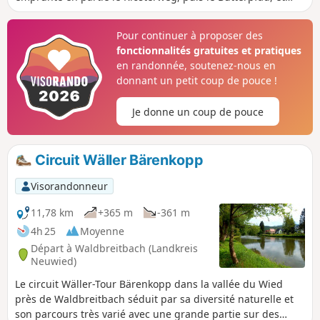
passe devant la tour panoramique de Kurtscheid. De larges
chemins forestiers alternent avec des sentiers étroits.
Pour continuer à proposer des
fonctionnalités gratuites et pratiques
en randonnée, soutenez-nous en
donnant un petit coup de pouce !
Je donne un coup de pouce
Circuit Wäller Bärenkopp
Visorandonneur
11,78 km
+365 m
-361 m
4h 25
Moyenne
Départ à Waldbreitbach (Landkreis
Neuwied)
Le circuit Wäller-Tour Bärenkopp dans la vallée du Wied
près de Waldbreitbach séduit par sa diversité naturelle et
son parcours très varié avec une grande partie sur des