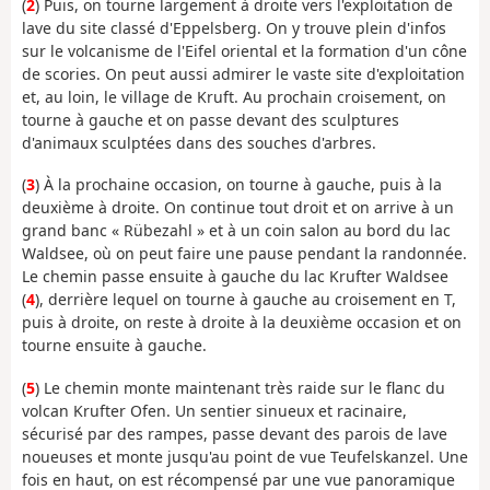
(
2
) Puis, on tourne largement à droite vers l'exploitation de
lave du site classé d'Eppelsberg. On y trouve plein d'infos
sur le volcanisme de l'Eifel oriental et la formation d'un cône
de scories. On peut aussi admirer le vaste site d'exploitation
et, au loin, le village de Kruft. Au prochain croisement, on
tourne à gauche et on passe devant des sculptures
d'animaux sculptées dans des souches d'arbres.
(
3
) À la prochaine occasion, on tourne à gauche, puis à la
deuxième à droite. On continue tout droit et on arrive à un
grand banc « Rübezahl » et à un coin salon au bord du lac
Waldsee, où on peut faire une pause pendant la randonnée.
Le chemin passe ensuite à gauche du lac Krufter Waldsee
(
4
), derrière lequel on tourne à gauche au croisement en T,
puis à droite, on reste à droite à la deuxième occasion et on
tourne ensuite à gauche.
(
5
) Le chemin monte maintenant très raide sur le flanc du
volcan Krufter Ofen. Un sentier sinueux et racinaire,
sécurisé par des rampes, passe devant des parois de lave
noueuses et monte jusqu'au point de vue Teufelskanzel. Une
fois en haut, on est récompensé par une vue panoramique