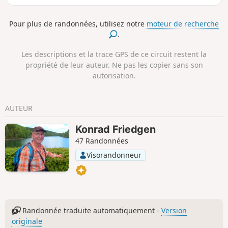
à travers le parc naturel Rhin-Westerwald. L'itinéraire longe
plusieurs fois de petits cours d'eau et descend dans des
Pour plus de randonnées, utilisez notre
moteur de recherche
vallées encaissées. Un petit détour par la route principale
.
vers le monastère d'Ehrenstein et les ruines du château du
même nom vaut le détour.
Les descriptions et la trace GPS de ce circuit restent la
propriété de leur auteur. Ne pas les copier sans son
autorisation.
AUTEUR
Konrad Friedgen
47 Randonnées
Visorandonneur
Randonnée traduite automatiquement -
Version
originale