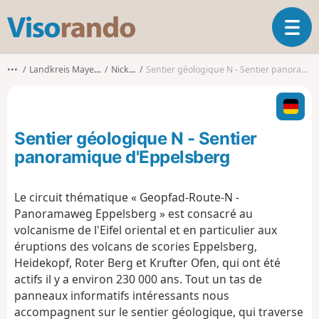
V
O
i
u
s
v
o
•••
Landkreis Mayen-Koblenz
Nickenich
Sentier géologique N - Sentier panoramique d'Eppelsberg
r
r
i
a
r
n
l
d
Sentier géologique N - Sentier
a
o
n
panoramique d'Eppelsberg
a
v
Le circuit thématique « Geopfad-Route-N -
i
Panoramaweg Eppelsberg » est consacré au
g
a
volcanisme de l'Eifel oriental et en particulier aux
t
éruptions des volcans de scories Eppelsberg,
i
Heidekopf, Roter Berg et Krufter Ofen, qui ont été
o
actifs il y a environ 230 000 ans. Tout un tas de
n
panneaux informatifs intéressants nous
accompagnent sur le sentier géologique, qui traverse