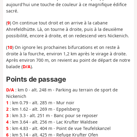
aujourd'hui une touche de couleur à ce magnifique édifice
sacré.
(
9
) On continue tout droit et on arrive à la cabane
Ahrefeldhütte. Là, on tourne à droite, puis à la deuxième
possibilité, encore à droite, et on redescend vers Nickenich.
(
10
) On ignore les prochaines bifurcations et on reste à
droite à la fourche, environ 1,2 km après le virage à droite.
Après environ 700 m, on revient au point de départ de notre
balade (
D/A
).
Points de passage
D/A
: km 0 - alt. 248 m - Parking au terrain de sport de
Nickenich
1
: km 0.79 - alt. 285 m - Mur noir
2
: km 1.62 - alt. 269 m - Eppelsberg
3
: km 3.3 - alt. 251 m - Banc pour se reposer
4
: km 3.64 - alt. 256 m - Lac Krufter Waldsee
5
: km 4.83 - alt. 404 m - Point de vue Teufelskanzel
6
: km 5.14 - alt. 425 m - Refuge Krufter Ofen