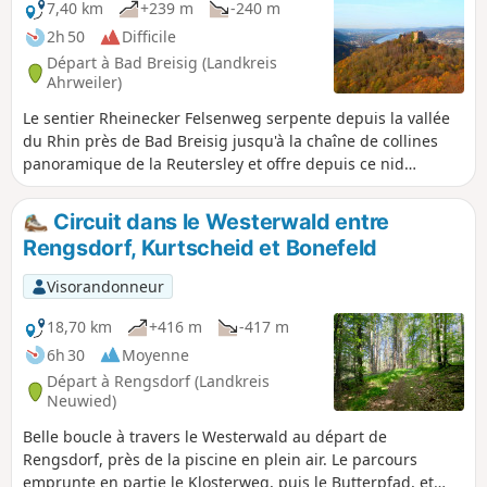
7,40 km
+239 m
-240 m
2h 50
Difficile
Départ à Bad Breisig (Landkreis
Ahrweiler)
Le sentier Rheinecker Felsenweg serpente depuis la vallée
du Rhin près de Bad Breisig jusqu'à la chaîne de collines
panoramique de la Reutersley et offre depuis ce nid
rocheux exposé une vue panoramique de rêve sur la vallée
du Rhin moyen. Des formations rocheuses de schiste et de
Circuit dans le Westerwald entre
basalte, toutes d'origine volcanique, une frontière
Rengsdorf, Kurtscheid et Bonefeld
historique et des ruines médiévales garantissent en plus
une randonnée riche en découvertes. Des sentiers naturels,
Visorandonneur
de larges chemins forestiers et des chemins asphaltés dans
les localités font partie du profil du parcours.
18,70 km
+416 m
-417 m
6h 30
Moyenne
Départ à Rengsdorf (Landkreis
Neuwied)
Belle boucle à travers le Westerwald au départ de
Rengsdorf, près de la piscine en plein air. Le parcours
emprunte en partie le Klosterweg, puis le Butterpfad, et