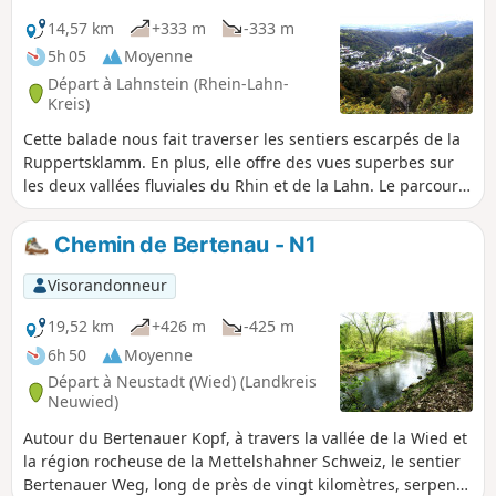
l'ascension du Rossbacher Häubchen, visible de loin, qui
offre une vue imprenable sur cette partie du Westerwald.
14,57 km
+333 m
-333 m
5h 05
Moyenne
Départ à Lahnstein (Rhein-Lahn-
Kreis)
Cette balade nous fait traverser les sentiers escarpés de la
Ruppertsklamm. En plus, elle offre des vues superbes sur
les deux vallées fluviales du Rhin et de la Lahn. Le parcours
est principalement constitué de larges chemins à travers
champs et forêts. À cela s'ajoutent des sentiers naturels et
Chemin de Bertenau - N1
des chemins rocailleux. Avec le château de Lahneck et la
chapelle de style gothique tardif sur l'Allerheiligenberg, le
Visorandonneur
circuit offre également des points d'intérêt culturel.
19,52 km
+426 m
-425 m
6h 50
Moyenne
Départ à Neustadt (Wied) (Landkreis
Neuwied)
Autour du Bertenauer Kopf, à travers la vallée de la Wied et
la région rocheuse de la Mettelshahner Schweiz, le sentier
Bertenauer Weg, long de près de vingt kilomètres, serpente