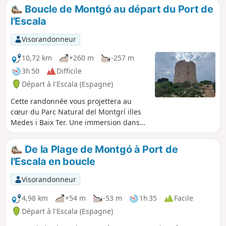
Boucle de Montgó au départ du Port de
l'Escala
Visorandonneur
10,72 km
+260 m
-257 m
3h 50
Difficile
Départ à l'Escala (Espagne)
Cette randonnée vous projettera au
cœur du Parc Natural del Montgrí illes
Medes i Baix Ter. Une immersion dans
un territoire où la nature se déploie
dans toute sa grandeur sauvage et
De la Plage de Montgó à Port de
indomptée. Petit à petit, la randonnée
l'Escala en boucle
se transforme en un voyage où la
douceur de la côte laisse place à une
Visorandonneur
austérité presque intimidante. Le sol
rocailleux, tapissé d’une végétation
4,98 km
+54 m
-53 m
1h 35
Facile
basse et piquante, résiste à chaque
Départ à l'Escala (Espagne)
foulée. Les falaises abruptes plongent