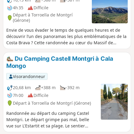
4h 35
Difficile
Départ à Torroella de Montgrí
(Gérone)
Envie de vous évader le temps de quelques heures et de
découvrir l’un des panoramas les plus emblématiques de la
Costa Brava ? Cette randonnée au cœur du Massif de
Montgrí dans le Parc Natural del Montgrí illes Medes i Baix
Ter vous plongera dans un paysage sauvage, où la Mer
Du Camping Castell Montgri à Cala
Méditerranée se dévoile à chaque crête et où l’ermitage de
Mongo
Santa Caterina veille silencieusement depuis des siècles.
Entre senteurs de romarin, vues incroyables sur les
Visorandonneur
Pyrénées, et sur les Îles Medes, ce parcours offre un
condensé de tout ce qu’on aime : sommets à gravir, nature
20,68 km
+388 m
-392 m
préservée, patrimoine et sensations de liberté. Il ne reste
7h 00
Difficile
qu’à chausser ses chaussures… et se laisser surprendre.
Départ à Torroella de Montgrí (Gérone)
Attention : circuit exigeant réservé aux marcheurs habitués
aux terrains accidentés et caillouteux. Bien lire le
Randonnée au départ du camping Castel
paragraphe Informations Pratiques. Application Visorando
Montgri. Le départ grimpe pas mal, belle
conseillée
vue sur L'Estartit et sa plage. Le sentier
permet d'accéder au GR® 92. C'est un