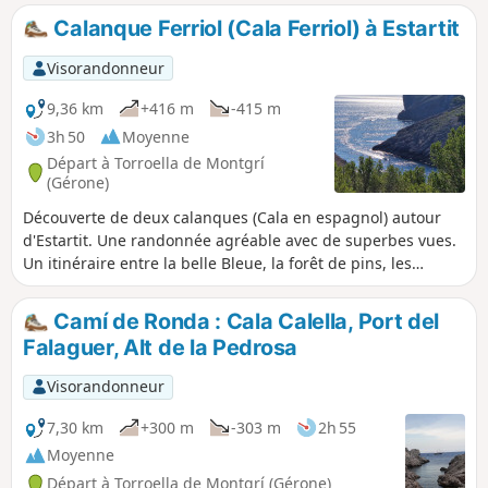
sentier facile jusqu'à Cala Montgo, puis il
Calanque Ferriol (Cala Ferriol) à Estartit
faut prendre le sentier menant à la pointe
Punta Ventosa, un peu plus compliqué. Les
Visorandonneur
sentiers ne sont toujours pas visibles.
Prévoir de bonnes chaussures pour cette
9,36 km
+416 m
-415 m
randonnée qui offre des vues sur de belles
3h 50
Moyenne
criques.
Départ à Torroella de Montgrí
(Gérone)
Découverte de deux calanques (Cala en espagnol) autour
d'Estartit. Une randonnée agréable avec de superbes vues.
Un itinéraire entre la belle Bleue, la forêt de pins, les
rochers. De très beaux panoramas sur les hauteurs avant
de descendre dans les calanques.
Camí de Ronda : Cala Calella, Port del
Falaguer, Alt de la Pedrosa
Visorandonneur
7,30 km
+300 m
-303 m
2h 55
Moyenne
Départ à Torroella de Montgrí (Gérone)