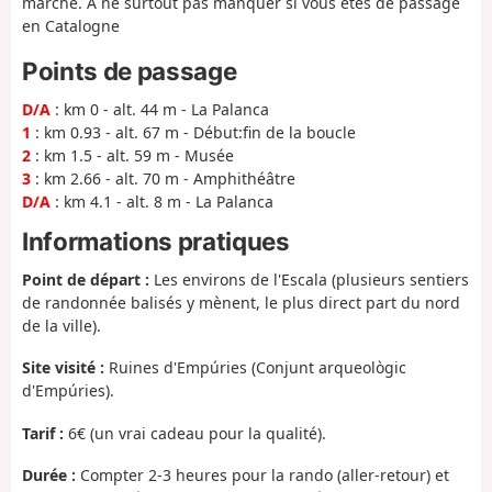
marché. À ne surtout pas manquer si vous êtes de passage
en Catalogne
Points de passage
D/A
: km 0 - alt. 44 m - La Palanca
1
: km 0.93 - alt. 67 m - Début:fin de la boucle
2
: km 1.5 - alt. 59 m - Musée
3
: km 2.66 - alt. 70 m - Amphithéâtre
D/A
: km 4.1 - alt. 8 m - La Palanca
Informations pratiques
Point de départ :
Les environs de l'Escala (plusieurs sentiers
de randonnée balisés y mènent, le plus direct part du nord
de la ville).
Site visité :
Ruines d'Empúries (Conjunt arqueològic
d'Empúries).
Tarif :
6€ (un vrai cadeau pour la qualité).
Durée :
Compter 2-3 heures pour la rando (aller-retour) et