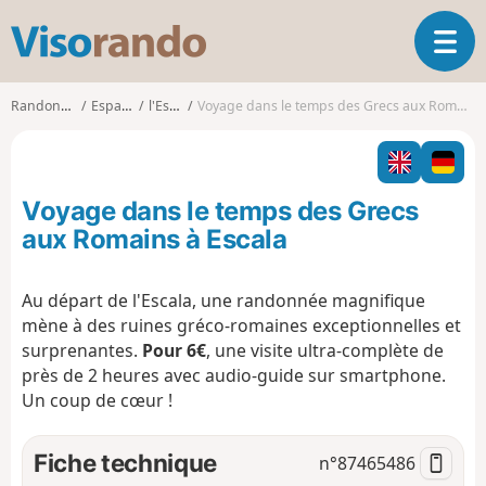
V
O
i
u
s
v
o
Randonnées
Espagne
l'Escala
Voyage dans le temps des Grecs aux Romains à Escala
r
r
i
a
r
n
l
d
Voyage dans le temps des Grecs
a
o
n
aux Romains à Escala
a
v
Au départ de l'Escala, une randonnée magnifique
i
mène à des ruines gréco-romaines exceptionnelles et
g
a
surprenantes.
Pour 6€
, une visite ultra-complète de
t
près de 2 heures avec audio-guide sur smartphone.
i
Un coup de cœur !
o
n
Fiche technique
n°
87465486