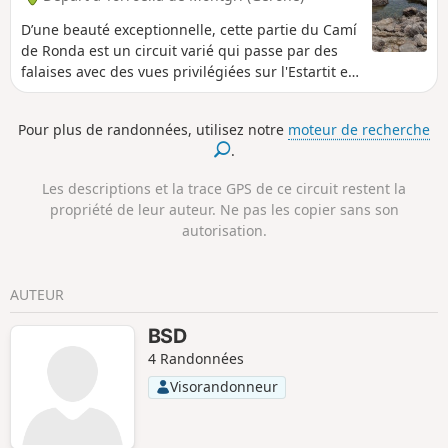
D’une beauté exceptionnelle, cette partie du Camí
de Ronda est un circuit varié qui passe par des
falaises avec des vues privilégiées sur l'Estartit et
sa plage, les Îles Medes, Roca Maura et le littoral
escarpé. Si le terrain est accidenté et caillouteux à
Pour plus de randonnées, utilisez notre
moteur de recherche
l'aller, le retour se fait sur des chemins plus
.
faciles, bordés de garrigues et de plantations de
pins blancs.
Les descriptions et la trace GPS de ce circuit restent la
propriété de leur auteur. Ne pas les copier sans son
autorisation.
AUTEUR
BSD
4 Randonnées
Visorandonneur