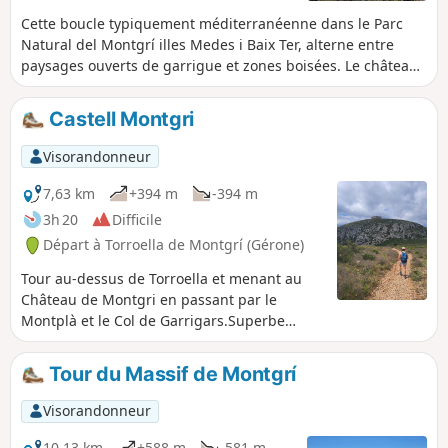
Cette boucle typiquement méditerranéenne dans le Parc
Natural del Montgrí illes Medes i Baix Ter, alterne entre
paysages ouverts de garrigue et zones boisées. Le château
de Montgri, construit au XIIIe siècle, domine toute la région
et offre une vue spectaculaire. L'Ermitage de Santa
Castell Montgri
Caterina, fondé par des ermites au XIVe siècle, offre un
point de repos idéal pour une pause hors du temps dans
Visorandonneur
un lieu chargé d'histoire, de célébration et de rencontres.
Attention : circuit exigeant réservé aux marcheurs habitués
7,63 km
+394 m
-394 m
aux terrains accidentés et caillouteux. Bien lire le
3h 20
Difficile
paragraphe Informations Pratiques.
Départ à Torroella de Montgrí (Gérone)
Tour au-dessus de Torroella et menant au
Château de Montgri en passant par le
Montplà et le Col de Garrigars.Superbe
panorama à 360°. Attention : pas très
accessible avec des enfants car il faut
Tour du Massif de Montgrí
crapahuter pas mal dans les rochers et il y a
un passage un peu raide dans un pierrier.
Visorandonneur
10,13 km
+588 m
-581 m