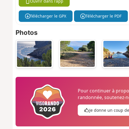
Ouvrir dans l'app
Télécharger le GPX
Télécharger le PDF
Photos
Pour continuer à prop
randonnée, soutenez-no
Je donne un coup d