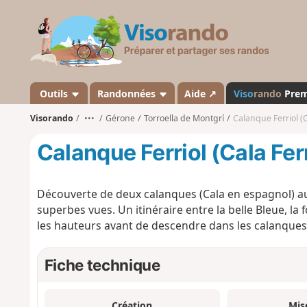
V
i
s
o
r
a
Outils
Randonnées
Aide ↗
Viso
rando
Pre
n
Visorando
•••
Gérone
Torroella de Montgrí
Calanque Ferriol (Ca
d
o
Calanque Ferriol (Cala Ferr
Découverte de deux calanques (Cala en espagnol) au
superbes vues. Un itinéraire entre la belle Bleue, la
les hauteurs avant de descendre dans les calanques
Fiche technique
Création
Mis