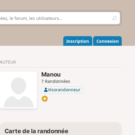
R
e
c
h
e
Inscription
Connexion
r
c
h
AUTEUR
e
r
Manou
7 Randonnées
Visorandonneur
Carte de la randonnée