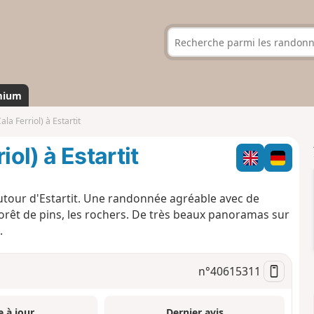
mium
la Ferriol) à Estartit
iol) à Estartit
tour d'Estartit. Une randonnée agréable avec de
 forêt de pins, les rochers. De très beaux panoramas sur
.
n°
40615311
e à jour
Dernier avis