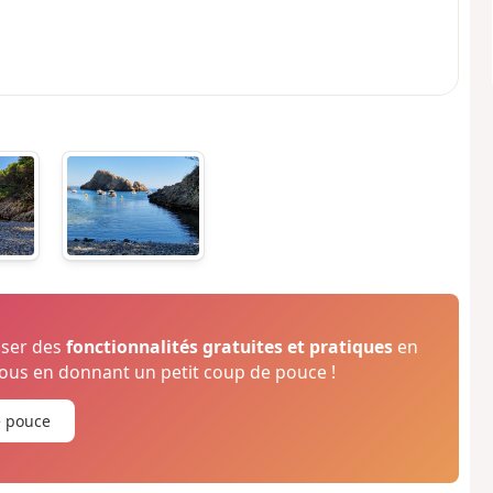
oser des
fonctionnalités gratuites et pratiques
en
us en donnant un petit coup de pouce !
e pouce