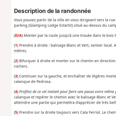
Description de la randonnée
Vous pouvez partir de la ville en vous dirigeant vers la 
parking (Glamping Lodge Estartit) situé au-dessus du cam
(
D/A
) Monter par la route jusqu'à une trouée dans le bois 
(
1
) Prendre à droite : balisage Blanc et Vert, sentier loca
mètres.
(
2
) Bifurquer à droite et monter sur le chemin en direction
rochers.
(
3
) Continuer sur la gauche, et enchaîner de légères montée
calanque de Pedrosa.
(
4
)
Profitez de ce cet instant pour faire une pause voire même
calanque et repérer le chemin avec le balisage Blanc et Ve
atteindre une partie qui permettra d'apprécier de très bel
(
5
) Prendre sur la droite toujours vers Cala Ferriol. Le che