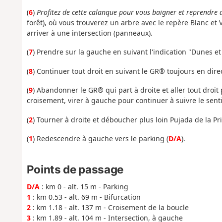
(
6
)
Profitez de cette calanque pour vous baigner et reprendre d
forêt), où vous trouverez un arbre avec le repère Blanc e
arriver à une intersection (panneaux).
(
7
) Prendre sur la gauche en suivant l'indication "Dunes e
(
8
) Continuer tout droit en suivant le GR® toujours en dire
(
9
) Abandonner le GR® qui part à droite et aller tout droit 
croisement, virer à gauche pour continuer à suivre le sentie
(
2
) Tourner à droite et déboucher plus loin Pujada de la Pr
(
1
) Redescendre à gauche vers le parking (
D/A
).
Points de passage
D/A
: km 0 - alt. 15 m - Parking
1
: km 0.53 - alt. 69 m - Bifurcation
2
: km 1.18 - alt. 137 m - Croisement de la boucle
3
: km 1.89 - alt. 104 m - Intersection, à gauche