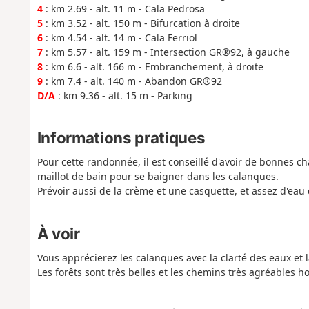
4
: km 2.69 - alt. 11 m - Cala Pedrosa
5
: km 3.52 - alt. 150 m - Bifurcation à droite
6
: km 4.54 - alt. 14 m - Cala Ferriol
7
: km 5.57 - alt. 159 m - Intersection GR®92, à gauche
8
: km 6.6 - alt. 166 m - Embranchement, à droite
9
: km 7.4 - alt. 140 m - Abandon GR®92
D/A
: km 9.36 - alt. 15 m - Parking
Informations pratiques
Pour cette randonnée, il est conseillé d'avoir de bonnes 
maillot de bain pour se baigner dans les calanques.
Prévoir aussi de la crème et une casquette, et assez d'eau c
À voir
Vous apprécierez les calanques avec la clarté des eaux et
Les forêts sont très belles et les chemins très agréables 