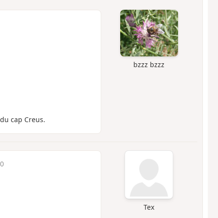
bzzz bzzz
 du cap Creus.
50
Tex