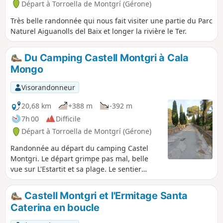
Départ à Torroella de Montgrí (Gérone)
Très belle randonnée qui nous fait visiter une partie du Parc
Naturel Aiguanolls del Baix et longer la rivière le Ter.
Du Camping Castell Montgri à Cala
Mongo
Visorandonneur
20,68 km
+388 m
-392 m
7h 00
Difficile
Départ à Torroella de Montgrí (Gérone)
Randonnée au départ du camping Castel
Montgri. Le départ grimpe pas mal, belle
vue sur L'Estartit et sa plage. Le sentier
permet d'accéder au GR® 92. C'est un
sentier facile jusqu'à Cala Montgo, puis il
Castell Montgri et l'Ermitage Santa
faut prendre le sentier menant à la pointe
Caterina en boucle
Punta Ventosa, un peu plus compliqué. Les
sentiers ne sont toujours pas visibles.