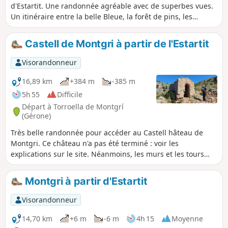
d'Estartit. Une randonnée agréable avec de superbes vues.
Un itinéraire entre la belle Bleue, la forêt de pins, les
rochers. De très beaux panoramas sur les hauteurs avant
de descendre dans les calanques.
Castell de Montgri à partir de l'Estartit
Visorandonneur
16,89 km
+384 m
-385 m
5h 55
Difficile
Départ à Torroella de Montgrí
(Gérone)
Très belle randonnée pour accéder au Castell hâteau de
Montgri. Ce château n'a pas été terminé : voir les
explications sur le site. Néanmoins, les murs et les tours
sont en parfait état. Bien sûr cela se mérite ! La randonnée
commence sur un chemin très facile, par contre à partir de
Montgri à partir d'Estartit
Torroella de Montgri cela se complique sévèrement pour
devenir difficile. Au sommet et tout au long de la montée,
Visorandonneur
des points de vue superbes : ne pas oublier l'appareil
photo.
14,70 km
+6 m
-6 m
4h 15
Moyenne