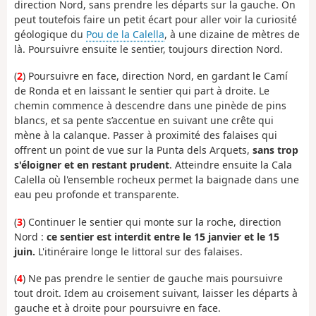
direction Nord, sans prendre les départs sur la gauche. On
peut toutefois faire un petit écart pour aller voir la curiosité
géologique du
Pou de la Calella
, à une dizaine de mètres de
là. Poursuivre ensuite le sentier, toujours direction Nord.
(
2
) Poursuivre en face, direction Nord, en gardant le Camí
de Ronda et en laissant le sentier qui part à droite. Le
chemin commence à descendre dans une pinède de pins
blancs, et sa pente s’accentue en suivant une crête qui
mène à la calanque. Passer à proximité des falaises qui
offrent un point de vue sur la Punta dels Arquets,
sans trop
s'éloigner et en restant prudent
. Atteindre ensuite la Cala
Calella où l'ensemble rocheux permet la baignade dans une
eau peu profonde et transparente.
(
3
) Continuer le sentier qui monte sur la roche, direction
Nord :
ce sentier est interdit entre le 15 janvier et le 15
juin.
L'itinéraire longe le littoral sur des falaises.
(
4
) Ne pas prendre le sentier de gauche mais poursuivre
tout droit. Idem au croisement suivant, laisser les départs à
gauche et à droite pour poursuivre en face.