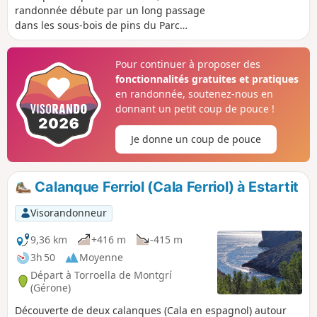
randonnée débute par un long passage
dans les sous-bois de pins du Parc
Naturel de Montgri : des vues limitées
mais une magnifique nature préservée
Pour continuer à proposer des
et des senteurs inoubliables. La partie
fonctionnalités gratuites et pratiques
suivante conduit à deux petites
en randonnée, soutenez-nous en
calanques confidentielles, la Cala Ferriol
donnant un petit coup de pouce !
puis la Cala Pedrosa, où la baignade à la
belle saison sera un plus très agréable.
Je donne un coup de pouce
Pour clôturer le circuit, le passage au
mirador du Cap de la Barra offrira un
panorama exceptionnel sur le cap, la
Calanque Ferriol (Cala Ferriol) à Estartit
côté, les Îles Medes et l'Estartit. Une
belle compensation des efforts qu'il
Visorandonneur
aura fallu fournir pour effectuer cette
boucle exigeante.
9,36 km
+416 m
-415 m
3h 50
Moyenne
Départ à Torroella de Montgrí
(Gérone)
Découverte de deux calanques (Cala en espagnol) autour