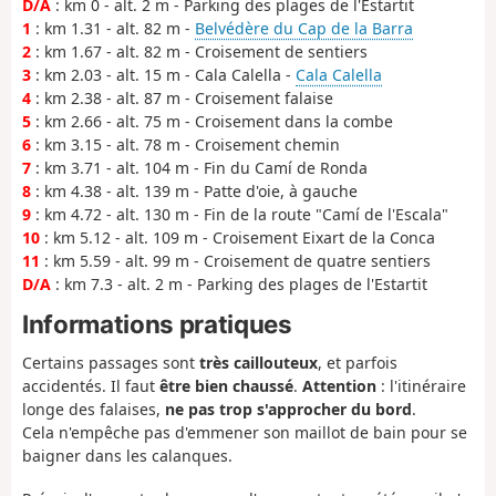
D/A
: km 0 - alt. 2 m - Parking des plages de l'Estartit
1
: km 1.31 - alt. 82 m -
Belvédère du Cap de la Barra
2
: km 1.67 - alt. 82 m - Croisement de sentiers
3
: km 2.03 - alt. 15 m - Cala Calella -
Cala Calella
4
: km 2.38 - alt. 87 m - Croisement falaise
5
: km 2.66 - alt. 75 m - Croisement dans la combe
6
: km 3.15 - alt. 78 m - Croisement chemin
7
: km 3.71 - alt. 104 m - Fin du Camí de Ronda
8
: km 4.38 - alt. 139 m - Patte d'oie, à gauche
9
: km 4.72 - alt. 130 m - Fin de la route "Camí de l'Escala"
10
: km 5.12 - alt. 109 m - Croisement Eixart de la Conca
11
: km 5.59 - alt. 99 m - Croisement de quatre sentiers
D/A
: km 7.3 - alt. 2 m - Parking des plages de l'Estartit
Informations pratiques
Certains passages sont
très caillouteux
, et parfois
accidentés. Il faut
être bien chaussé
.
Attention
: l'itinéraire
longe des falaises,
ne pas trop s'approcher du bord
.
Cela n'empêche pas d'emmener son maillot de bain pour se
baigner dans les calanques.