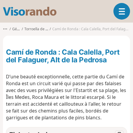
V
O
i
u
s
v
o
•••
Gérone
Torroella de Montgrí
Camí de Ronda : Cala Calella, Port del Falaguer, Alt de la Pedrosa
r
r
i
a
r
n
Camí de Ronda : Cala Calella, Port
l
d
a
del Falaguer, Alt de la Pedrosa
o
n
a
D’une beauté exceptionnelle, cette partie du Camí de
v
i
Ronda est un circuit varié qui passe par des falaises
g
avec des vues privilégiées sur l'Estartit et sa plage, les
a
Îles Medes, Roca Maura et le littoral escarpé. Si le
t
terrain est accidenté et caillouteux à l'aller, le retour
i
se fait sur des chemins plus faciles, bordés de
o
garrigues et de plantations de pins blancs.
n