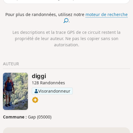
panorama à 360°. Attention : pas très
accessible avec des enfants car il faut
Pour plus de randonnées, utilisez notre
moteur de recherche
crapahuter pas mal dans les rochers et il y a
.
un passage un peu raide dans un pierrier.
Les descriptions et la trace GPS de ce circuit restent la
propriété de leur auteur. Ne pas les copier sans son
autorisation.
AUTEUR
diggi
128 Randonnées
Visorandonneur
Commune :
Gap (05000)