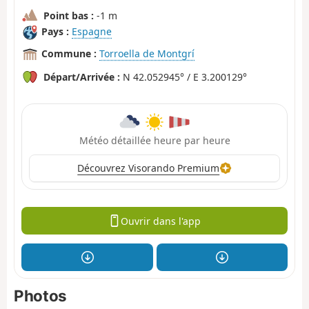
Point bas :
-1 m
Pays :
Espagne
Commune :
Torroella de Montgrí
Départ/Arrivée :
N 42.052945° / E 3.200129°
Météo détaillée heure par heure
Découvrez Visorando Premium
Ouvrir dans l'app
Photos