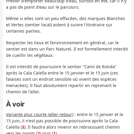
Prévoir d'emporter beaucoup d'eau, surtout en été, car il n'y
a pas de point d'eau sur le parcours.
Même si elles sont un peu effacées, des marques Blanches
et Vertes (sentier local) aident à suivre l'itinéraire sur
certaines parties.
Respecter les lieux et l’environnement en général, car le
sentier est dans un Parc Naturel. Il est formellement interdit
de cueillir les végétaux.
Il est interdit de poursuivre le sentier "Camí de Ronda"
après la Cala Calella entre le 15 janvier et le 15 juin (ces
falaises sont un endroit sensible où vivent des espèces
menacées). Il faut absolument repartir en reprenant le
chemin de l'aller.
À voir
Variante plus courte (aller-retour)
: entre le 15 janvier et le
15 juin, il n'est pas possible de poursuivre après la Cala
Calella (
3
). Il faudra alors revenir en rebroussant chemin
vers les points (
2
) puis (
1
).