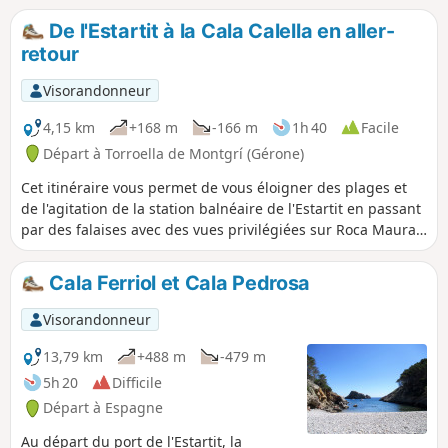
De l'Estartit à la Cala Calella en aller-
retour
Visorandonneur
4,15 km
+168 m
-166 m
1h 40
Facile
Départ à Torroella de Montgrí (Gérone)
Cet itinéraire vous permet de vous éloigner des plages et
de l'agitation de la station balnéaire de l'Estartit en passant
par des falaises avec des vues privilégiées sur Roca Maura,
les Îles Medes et le littoral escarpé. Le sentier caillouteux,
parfois accidenté, amène à Cala Calella, une petite
Cala Ferriol et Cala Pedrosa
calanque de toute beauté où la baignade est agréable.
Visorandonneur
13,79 km
+488 m
-479 m
5h 20
Difficile
Départ à Espagne
Au départ du port de l'Estartit, la