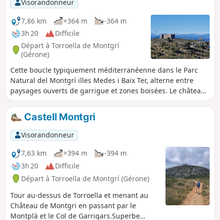
Visorandonneur
Prévoir de bonnes chaussures pour cette
randonnée qui offre des vues sur de belles
7,86 km
+364 m
-364 m
criques.
3h 20
Difficile
Départ à Torroella de Montgrí
(Gérone)
Cette boucle typiquement méditerranéenne dans le Parc
Natural del Montgrí illes Medes i Baix Ter, alterne entre
paysages ouverts de garrigue et zones boisées. Le château
de Montgri, construit au XIIIe siècle, domine toute la région
et offre une vue spectaculaire. L'Ermitage de Santa
Castell Montgri
Caterina, fondé par des ermites au XIVe siècle, offre un
point de repos idéal pour une pause hors du temps dans
Visorandonneur
un lieu chargé d'histoire, de célébration et de rencontres.
Attention : circuit exigeant réservé aux marcheurs habitués
7,63 km
+394 m
-394 m
aux terrains accidentés et caillouteux. Bien lire le
3h 20
Difficile
paragraphe Informations Pratiques.
Départ à Torroella de Montgrí (Gérone)
Tour au-dessus de Torroella et menant au
Château de Montgri en passant par le
Montplà et le Col de Garrigars.Superbe