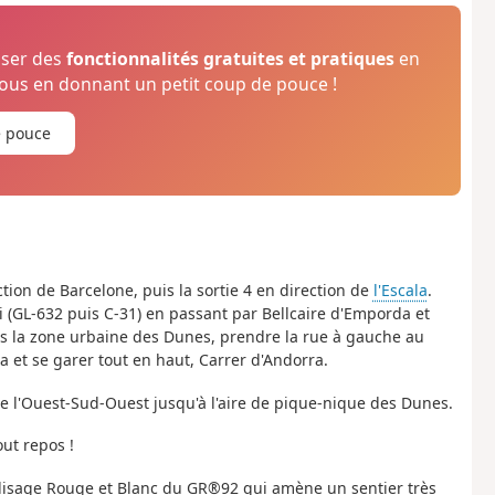
oser des
fonctionnalités gratuites et pratiques
en
us en donnant un petit coup de pouce !
e pouce
tion de Barcelone, puis la sortie 4 en direction de
l'Escala
.
gri (GL-632 puis C-31) en passant par Bellcaire d'Emporda et
près la zone urbaine des Dunes, prendre la rue à gauche au
a et se garer tout en haut, Carrer d'Andorra.
e l'Ouest-Sud-Ouest jusqu'à l'aire de pique-nique des Dunes.
ut repos !
balisage Rouge et Blanc du GR®92 qui amène un sentier très