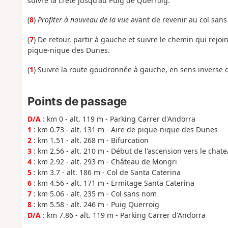
suivre la crête jusqu'au Puig de Querroig.
(
8
)
Profiter à nouveau de la vue
avant de revenir au col sans
(
7
) De retour, partir à gauche et suivre le chemin qui rejoin
pique-nique des Dunes.
(
1
) Suivre la route goudronnée à gauche, en sens inverse de 
Points de passage
D/A
: km 0 - alt. 119 m - Parking Carrer d'Andorra
1
: km 0.73 - alt. 131 m - Aire de pique-nique des Dunes
2
: km 1.51 - alt. 268 m - Bifurcation
3
: km 2.56 - alt. 210 m - Début de l'ascension vers le chat
4
: km 2.92 - alt. 293 m - Château de Mongri
5
: km 3.7 - alt. 186 m - Col de Santa Caterina
6
: km 4.56 - alt. 171 m - Ermitage Santa Caterina
7
: km 5.06 - alt. 235 m - Col sans nom
8
: km 5.58 - alt. 246 m - Puig Querroig
D/A
: km 7.86 - alt. 119 m - Parking Carrer d'Andorra