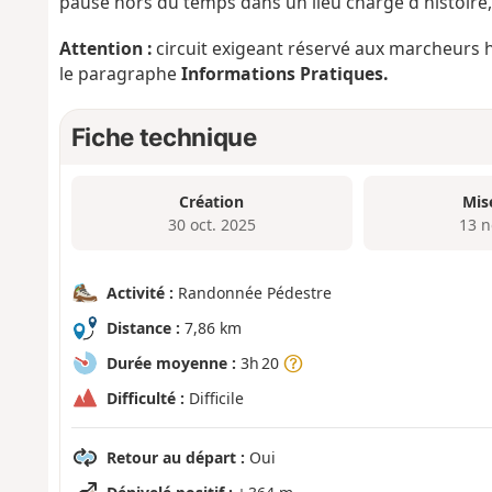
pause hors du temps dans un lieu chargé d'histoire,
Attention :
circuit exigeant réservé aux marcheurs ha
le paragraphe
Informations Pratiques.
Fiche technique
Création
Mis
30 oct. 2025
13 n
Activité :
Randonnée Pédestre
Distance :
7,86 km
Durée moyenne :
3h 20
Difficulté :
Difficile
Retour au départ :
Oui