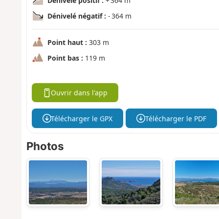
Dénivelé positif :
+ 364 m
Dénivelé négatif :
- 364 m
Point haut :
303 m
Point bas :
119 m
Ouvrir dans l'app
Télécharger le GPX
Télécharger le PDF
Photos