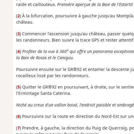
raide et caillouteux.
Première aperçue de la Baie de l'Estartit
(
2
) À la bifurcation, poursuivre à gauche jusqu'au Montplà.
château.
(
3
) Commencer l'ascension jusqu'au château, passer quel
les randonneurs. Bien suivre la trace GPS et rester attenti
(
4
)
Profiter de la vue à 360° qui offre un panorama exceptionnel 
la Baie de Rosas et le Canigou.
Poursuivre ensuite sur le GR®92 et entamer la descente j
rocailleux lissé par les randonneurs.
(
5
) Quitter le GR®92 en poursuivant, à droite, sur le sentie
l'Ermintage Santa Caterina
.
Niché au creux d'un vallon boisé, l'endroit paisible et ombragé
(
6
) Poursuivre sur la route en direction du Nord-Est sur u
(
7
) Prendre, à gauche, la direction du Puig de Querroig, po