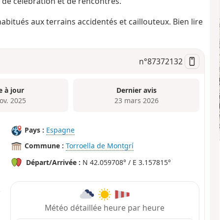
 de célébration et de rencontres.
bitués aux terrains accidentés et caillouteux. Bien lire
n°
87372132
e à jour
Dernier avis
ov. 2025
23 mars 2026
Pays :
Espagne
Commune :
Torroella de Montgrí
Départ/Arrivée :
N 42.059708° / E 3.157815°
Météo détaillée heure par heure