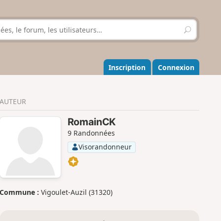
R
e
c
h
e
Inscription
Connexion
r
c
h
AUTEUR
e
r
RomainCK
9 Randonnées
Visorandonneur
Commune :
Vigoulet-Auzil (31320)