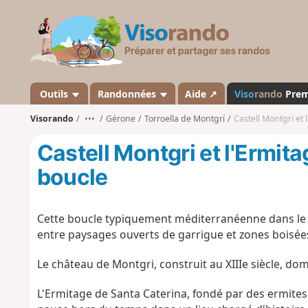
V
i
s
o
r
a
Outils
Randonnées
Aide ↗
Viso
rando
Pre
n
Visorando
•••
Gérone
Torroella de Montgrí
Castell Montgri et
d
o
Castell Montgri et l'Ermit
boucle
Cette boucle typiquement méditerranéenne dans le Pa
entre paysages ouverts de garrigue et zones boisée
Le château de Montgri, construit au XIIIe siècle, dom
L'Ermitage de Santa Caterina, fondé par des ermites 