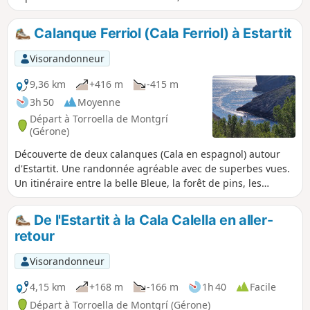
sont en parfait état. Bien sûr cela se mérite ! La randonnée
commence sur un chemin très facile, par contre à partir de
Calanque Ferriol (Cala Ferriol) à Estartit
Torroella de Montgri cela se complique sévèrement pour
devenir difficile. Au sommet et tout au long de la montée,
Visorandonneur
des points de vue superbes : ne pas oublier l'appareil
photo.
9,36 km
+416 m
-415 m
3h 50
Moyenne
Départ à Torroella de Montgrí
(Gérone)
Découverte de deux calanques (Cala en espagnol) autour
d'Estartit. Une randonnée agréable avec de superbes vues.
Un itinéraire entre la belle Bleue, la forêt de pins, les
rochers. De très beaux panoramas sur les hauteurs avant
de descendre dans les calanques.
De l'Estartit à la Cala Calella en aller-
retour
Visorandonneur
4,15 km
+168 m
-166 m
1h 40
Facile
Départ à Torroella de Montgrí (Gérone)