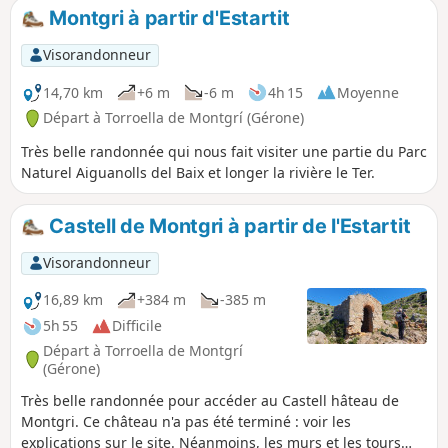
sentier facile jusqu'à Cala Montgo, puis il
Montgri à partir d'Estartit
faut prendre le sentier menant à la pointe
Punta Ventosa, un peu plus compliqué. Les
Visorandonneur
sentiers ne sont toujours pas visibles.
Prévoir de bonnes chaussures pour cette
14,70 km
+6 m
-6 m
4h 15
Moyenne
randonnée qui offre des vues sur de belles
Départ à Torroella de Montgrí (Gérone)
criques.
Très belle randonnée qui nous fait visiter une partie du Parc
Naturel Aiguanolls del Baix et longer la rivière le Ter.
Castell de Montgri à partir de l'Estartit
Visorandonneur
16,89 km
+384 m
-385 m
5h 55
Difficile
Départ à Torroella de Montgrí
(Gérone)
Très belle randonnée pour accéder au Castell hâteau de
Montgri. Ce château n'a pas été terminé : voir les
explications sur le site. Néanmoins, les murs et les tours