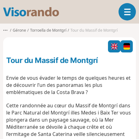
V
O
i
u
s
v
o
•••
Gérone
Torroella de Montgrí
Tour du Massif de Montgrí
r
r
i
a
r
n
l
d
Tour du Massif de Montgrí
a
o
n
a
Envie de vous évader le temps de quelques heures et
v
de découvrir l’un des panoramas les plus
i
emblématiques de la Costa Brava ?
g
a
Cette randonnée au cœur du Massif de Montgrí dans
t
le Parc Natural del Montgrí illes Medes i Baix Ter vous
i
o
plongera dans un paysage sauvage, où la Mer
n
Méditerranée se dévoile à chaque crête et où
l’ermitage de Santa Caterina veille silencieusement