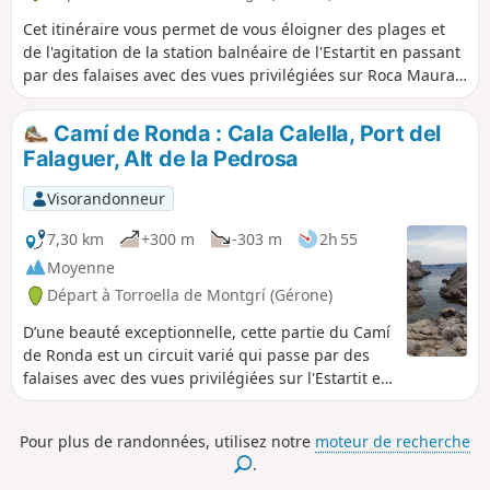
Cet itinéraire vous permet de vous éloigner des plages et
de l'agitation de la station balnéaire de l'Estartit en passant
par des falaises avec des vues privilégiées sur Roca Maura,
les Îles Medes et le littoral escarpé. Le sentier caillouteux,
parfois accidenté, amène à Cala Calella, une petite
Camí de Ronda : Cala Calella, Port del
calanque de toute beauté où la baignade est agréable.
Falaguer, Alt de la Pedrosa
Visorandonneur
7,30 km
+300 m
-303 m
2h 55
Moyenne
Départ à Torroella de Montgrí (Gérone)
D’une beauté exceptionnelle, cette partie du Camí
de Ronda est un circuit varié qui passe par des
falaises avec des vues privilégiées sur l'Estartit et
sa plage, les Îles Medes, Roca Maura et le littoral
escarpé. Si le terrain est accidenté et caillouteux à
Pour plus de randonnées, utilisez notre
moteur de recherche
l'aller, le retour se fait sur des chemins plus
.
faciles, bordés de garrigues et de plantations de