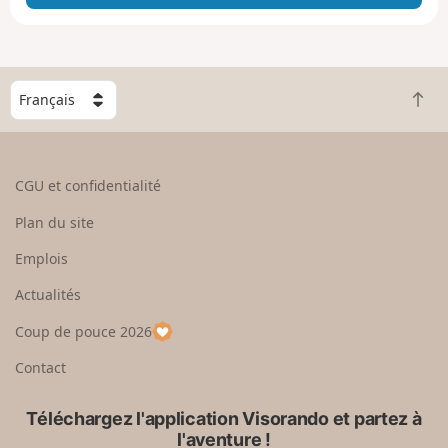
e
e
n
g
C
r
R
h
a
e
o
n
t
i
d
o
s
CGU et confidentialité
u
i
r
s
Plan du site
e
s
n
e
Emplois
h
z
Actualités
a
u
u
n
Coup de pouce 2026
t
p
a
Contact
y
s
Téléchargez l'application Visorando et partez à
l'aventure !