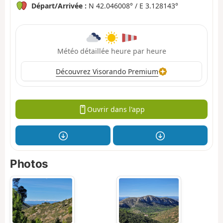
Départ/Arrivée :
N 42.046008° / E 3.128143°
Météo détaillée heure par heure
Découvrez Visorando Premium
Ouvrir dans l'app
Photos