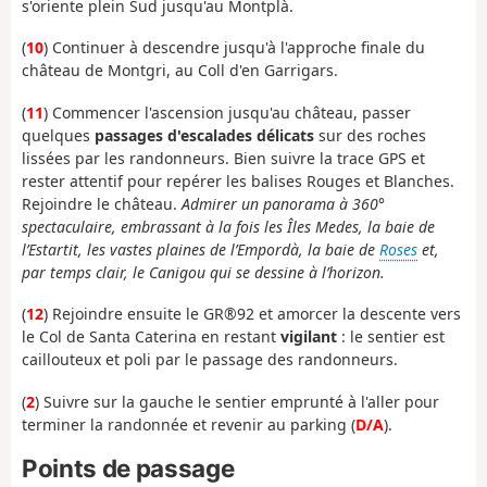
s'oriente plein Sud jusqu'au Montplà.
(
10
) Continuer à descendre jusqu'à l'approche finale du
château de Montgri, au Coll d'en Garrigars.
(
11
) Commencer l'ascension jusqu'au château, passer
quelques
passages d'escalades délicats
sur des roches
lissées par les randonneurs. Bien suivre la trace GPS et
rester attentif pour repérer les balises Rouges et Blanches.
Rejoindre le château.
Admirer un panorama à 360°
spectaculaire, embrassant à la fois les Îles Medes, la baie de
l’Estartit, les vastes plaines de l’Empordà, la baie de
Roses
et,
par temps clair, le Canigou qui se dessine à l’horizon.
(
12
) Rejoindre ensuite le GR®92 et amorcer la descente vers
le Col de Santa Caterina en restant
vigilant
: le sentier est
caillouteux et poli par le passage des randonneurs.
(
2
) Suivre sur la gauche le sentier emprunté à l'aller pour
terminer la randonnée et revenir au parking (
D/A
).
Points de passage