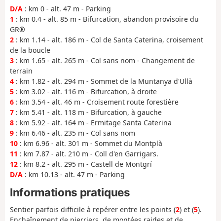
D/A
: km 0 - alt. 47 m - Parking
1
: km 0.4 - alt. 85 m - Bifurcation, abandon provisoire du
GR®
2
: km 1.14 - alt. 186 m - Col de Santa Caterina, croisement
de la boucle
3
: km 1.65 - alt. 265 m - Col sans nom - Changement de
terrain
4
: km 1.82 - alt. 294 m - Sommet de la Muntanya d'Ullà
5
: km 3.02 - alt. 116 m - Bifurcation, à droite
6
: km 3.54 - alt. 46 m - Croisement route forestière
7
: km 5.41 - alt. 118 m - Bifurcation, à gauche
8
: km 5.92 - alt. 164 m - Ermitage Santa Caterina
9
: km 6.46 - alt. 235 m - Col sans nom
10
: km 6.96 - alt. 301 m - Sommet du Montplà
11
: km 7.87 - alt. 210 m - Coll d'en Garrigars.
12
: km 8.2 - alt. 295 m - Castell de Montgrí
D/A
: km 10.13 - alt. 47 m - Parking
Informations pratiques
Sentier parfois difficile à repérer entre les points (
2
) et (
5
).
Enchaînement de pierriers, de montées raides et de