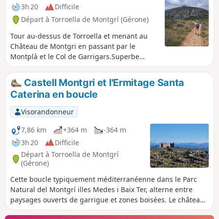
3h 20
Difficile
Départ à Torroella de Montgrí (Gérone)
Tour au-dessus de Torroella et menant au
Château de Montgri en passant par le
Montplà et le Col de Garrigars.Superbe
panorama à 360°. Attention : pas très
accessible avec des enfants car il faut
Castell Montgri et l'Ermitage Santa
crapahuter pas mal dans les rochers et il y a
Caterina en boucle
un passage un peu raide dans un pierrier.
Visorandonneur
7,86 km
+364 m
-364 m
3h 20
Difficile
Départ à Torroella de Montgrí
(Gérone)
Cette boucle typiquement méditerranéenne dans le Parc
Natural del Montgrí illes Medes i Baix Ter, alterne entre
paysages ouverts de garrigue et zones boisées. Le château
de Montgri, construit au XIIIe siècle, domine toute la région