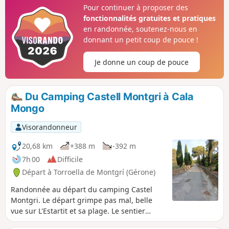
et offre une vue spectaculaire. L'Ermitage de Santa
Pour continuer à proposer des
Caterina, fondé par des ermites au XIVe siècle, offre un
fonctionnalités gratuites et pratiques
point de repos idéal pour une pause hors du temps dans
en randonnée, soutenez-nous en
un lieu chargé d'histoire, de célébration et de rencontres.
donnant un petit coup de pouce !
Attention : circuit exigeant réservé aux marcheurs habitués
aux terrains accidentés et caillouteux. Bien lire le
Je donne un coup de pouce
paragraphe Informations Pratiques.
Du Camping Castell Montgri à Cala
Mongo
Visorandonneur
20,68 km
+388 m
-392 m
7h 00
Difficile
Départ à Torroella de Montgrí (Gérone)
Randonnée au départ du camping Castel
Montgri. Le départ grimpe pas mal, belle
vue sur L'Estartit et sa plage. Le sentier
permet d'accéder au GR® 92. C'est un