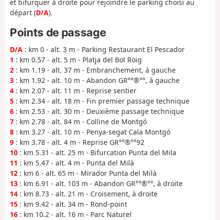
et bifurquer à droite pour rejoindre le parking choisi au
départ (
D/A
).
Points de passage
D/A
: km 0 - alt. 3 m - Parking Restaurant El Pescador
1
: km 0.57 - alt. 5 m - Platja del Bol Roig
2
: km 1.19 - alt. 37 m - Embranchement, à gauche
3
: km 1.92 - alt. 10 m - Abandon GR°°®°°, à gauche
4
: km 2.07 - alt. 11 m - Reprise sentier
5
: km 2.34 - alt. 18 m - Fin premier passage technique
6
: km 2.53 - alt. 30 m - Deuxième passage technique
7
: km 2.78 - alt. 84 m - Colline de Montgó
8
: km 3.27 - alt. 10 m - Penya-segat Cala Montgó
9
: km 3.78 - alt. 4 m - Reprise GR°°®°°92
10
: km 5.31 - alt. 25 m - Bifurcation Punta del Mila
11
: km 5.47 - alt. 4 m - Punta del Milà
12
: km 6 - alt. 65 m - Mirador Punta del Milà
13
: km 6.91 - alt. 103 m - Abandon GR°°®°°, à droite
14
: km 8.73 - alt. 21 m - Croisement, à droite
15
: km 9.42 - alt. 34 m - Rond-point
16
: km 10.2 - alt. 16 m - Parc Naturel