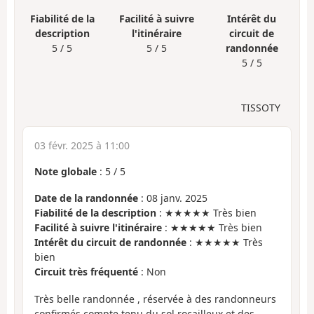
Fiabilité de la
Facilité à suivre
Intérêt du
description
l'itinéraire
circuit de
5 / 5
5 / 5
randonnée
5 / 5
TISSOTY
03 févr. 2025 à 11:00
Note globale
:
5
/
5
Date de la randonnée
: 08 janv. 2025
Fiabilité de la description
: ★★★★★ Très bien
Facilité à suivre l'itinéraire
: ★★★★★ Très bien
Intérêt du circuit de randonnée
: ★★★★★ Très
bien
Circuit très fréquenté
: Non
Très belle randonnée , réservée à des randonneurs
confirmés compte tenu du sol rocailleux et des