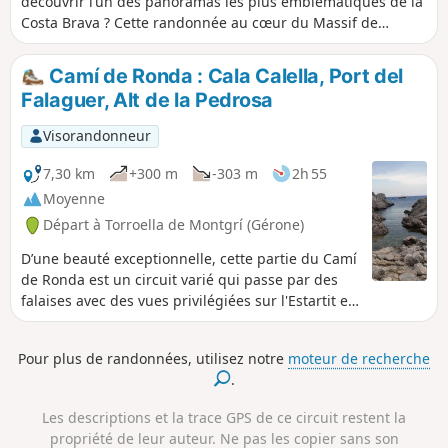
découvrir l’un des panoramas les plus emblématiques de la
Costa Brava ? Cette randonnée au cœur du Massif de
Montgrí dans le Parc Natural del Montgrí illes Medes i Baix
Ter vous plongera dans un paysage sauvage, où la Mer
Camí de Ronda : Cala Calella, Port del
Méditerranée se dévoile à chaque crête et où l’ermitage de
Falaguer, Alt de la Pedrosa
Santa Caterina veille silencieusement depuis des siècles.
Entre senteurs de romarin, vues incroyables sur les
Visorandonneur
Pyrénées, et sur les Îles Medes, ce parcours offre un
condensé de tout ce qu’on aime : sommets à gravir, nature
7,30 km
+300 m
-303 m
2h 55
préservée, patrimoine et sensations de liberté. Il ne reste
Moyenne
qu’à chausser ses chaussures… et se laisser surprendre.
Départ à Torroella de Montgrí (Gérone)
Attention : circuit exigeant réservé aux marcheurs habitués
aux terrains accidentés et caillouteux. Bien lire le
D’une beauté exceptionnelle, cette partie du Camí
paragraphe Informations Pratiques. Application Visorando
de Ronda est un circuit varié qui passe par des
conseillée
falaises avec des vues privilégiées sur l'Estartit et
sa plage, les Îles Medes, Roca Maura et le littoral
escarpé. Si le terrain est accidenté et caillouteux à
Pour plus de randonnées, utilisez notre
moteur de recherche
l'aller, le retour se fait sur des chemins plus
.
faciles, bordés de garrigues et de plantations de
pins blancs.
Les descriptions et la trace GPS de ce circuit restent la
propriété de leur auteur. Ne pas les copier sans son