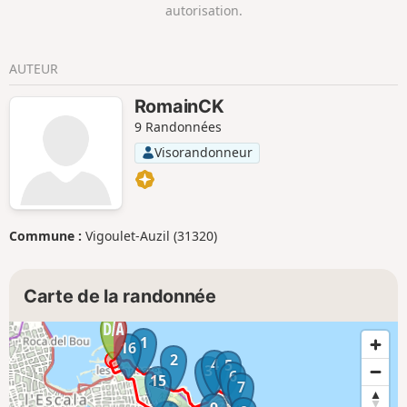
autorisation.
AUTEUR
RomainCK
9 Randonnées
Visorandonneur
Commune :
Vigoulet-Auzil (31320)
Carte de la randonnée
1
16
2
4
5
3
6
15
7