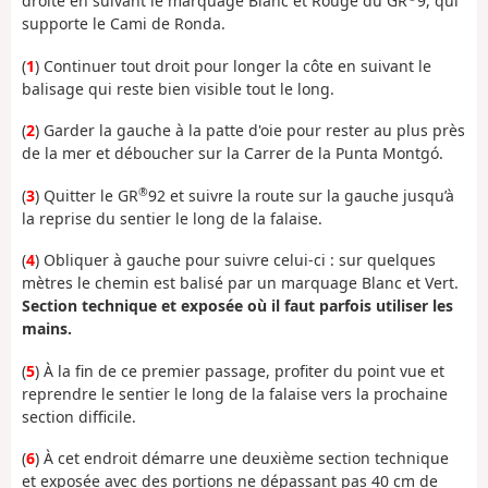
droite en suivant le marquage Blanc et Rouge du GR
9, qui
supporte le Cami de Ronda.
(
1
) Continuer tout droit pour longer la côte en suivant le
balisage qui reste bien visible tout le long.
(
2
) Garder la gauche à la patte d'oie pour rester au plus près
de la mer et déboucher sur la Carrer de la Punta Montgó.
®
(
3
) Quitter le GR
92 et suivre la route sur la gauche jusqu’à
la reprise du sentier le long de la falaise.
(
4
) Obliquer à gauche pour suivre celui-ci : sur quelques
mètres le chemin est balisé par un marquage Blanc et Vert.
Section technique et exposée où il faut parfois utiliser les
mains.
(
5
) À la fin de ce premier passage, profiter du point vue et
reprendre le sentier le long de la falaise vers la prochaine
section difficile.
(
6
) À cet endroit démarre une deuxième section technique
et exposée avec des portions ne dépassant pas 40 cm de