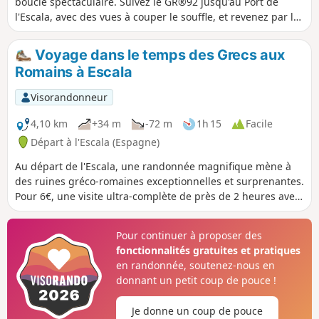
boucle spectaculaire. Suivez le GR®92 jusqu'au Port de
l'Escala, avec des vues à couper le souffle, et revenez par les
ruelles chargées d'histoire. Une balade entre mer et
patrimoine.
Voyage dans le temps des Grecs aux
Romains à Escala
Visorandonneur
4,10 km
+34 m
-72 m
1h 15
Facile
Départ à l'Escala (Espagne)
Au départ de l'Escala, une randonnée magnifique mène à
des ruines gréco-romaines exceptionnelles et surprenantes.
Pour 6€, une visite ultra-complète de près de 2 heures avec
audio-guide sur smartphone. Un coup de cœur !
Pour continuer à proposer des
fonctionnalités gratuites et pratiques
en randonnée, soutenez-nous en
donnant un petit coup de pouce !
Je donne un coup de pouce