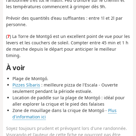
randonnée très tôt le matin. Peu d'ombre sur le chemin et
les températures commencent à grimper dès 9h.
Prévoir des quantités d'eau suffisantes : entre 1l et 2l par
personne.
(
7
) La Torre de Montgó est un excellent point de vue pour les
levers et les couchers de soleil. Compter entre 45 min et 1 h
de marche depuis le départ pour anticiper le meilleur
timing.
À voir
Plage de Montgó.
Pizzes Síbaris
: meilleure pizza de l'Escala - Ouverte
seulement pendant la période estivale.
Location de paddle sur la plage de Montgó : idéal pour
aller explorer la crique et le pied des falaises
Zone de mouillage dans la crique de Montgó -
Plus
d'information ici
Soyez toujours prudent et prévoyant lors d'une randonnée.
Visorando et l'auteur de cette fiche ne pourront pas être