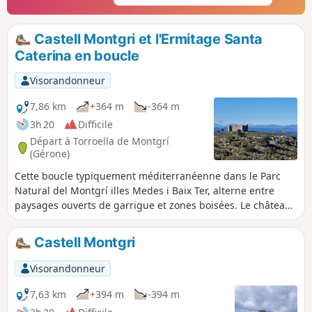
Castell Montgri et l'Ermitage Santa
Caterina en boucle
Visorandonneur
7,86 km
+364 m
-364 m
3h 20
Difficile
Départ à Torroella de Montgrí
(Gérone)
Cette boucle typiquement méditerranéenne dans le Parc
Natural del Montgrí illes Medes i Baix Ter, alterne entre
paysages ouverts de garrigue et zones boisées. Le château
de Montgri, construit au XIIIe siècle, domine toute la région
et offre une vue spectaculaire. L'Ermitage de Santa
Castell Montgri
Caterina, fondé par des ermites au XIVe siècle, offre un
point de repos idéal pour une pause hors du temps dans
Visorandonneur
un lieu chargé d'histoire, de célébration et de rencontres.
Attention : circuit exigeant réservé aux marcheurs habitués
7,63 km
+394 m
-394 m
aux terrains accidentés et caillouteux. Bien lire le