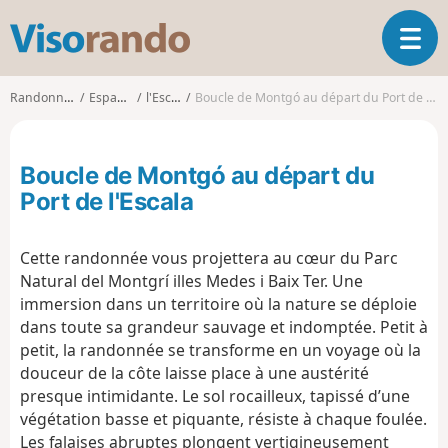
V
O
i
u
s
v
o
Randonnées
Espagne
l'Escala
Boucle de Montgó au départ du Port de l'Escala
r
r
i
a
r
n
Boucle de Montgó au départ du
l
d
a
Port de l'Escala
o
n
a
Cette randonnée vous projettera au cœur du Parc
v
i
Natural del Montgrí illes Medes i Baix Ter. Une
g
immersion dans un territoire où la nature se déploie
a
dans toute sa grandeur sauvage et indomptée. Petit à
t
petit, la randonnée se transforme en un voyage où la
i
douceur de la côte laisse place à une austérité
o
presque intimidante. Le sol rocailleux, tapissé d’une
n
végétation basse et piquante, résiste à chaque foulée.
Les falaises abruptes plongent vertigineusement