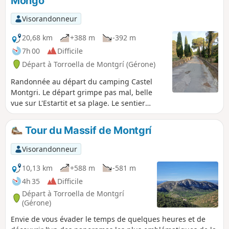
Mongo
Visorandonneur
20,68 km
+388 m
-392 m
7h 00
Difficile
Départ à Torroella de Montgrí (Gérone)
Randonnée au départ du camping Castel
Montgri. Le départ grimpe pas mal, belle
vue sur L'Estartit et sa plage. Le sentier
permet d'accéder au GR® 92. C'est un
sentier facile jusqu'à Cala Montgo, puis il
Tour du Massif de Montgrí
faut prendre le sentier menant à la pointe
Punta Ventosa, un peu plus compliqué. Les
Visorandonneur
sentiers ne sont toujours pas visibles.
Prévoir de bonnes chaussures pour cette
10,13 km
+588 m
-581 m
randonnée qui offre des vues sur de belles
4h 35
Difficile
criques.
Départ à Torroella de Montgrí
(Gérone)
Envie de vous évader le temps de quelques heures et de