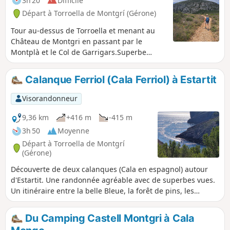
3h 20
Difficile
paragraphe Informations Pratiques.
Départ à Torroella de Montgrí (Gérone)
Tour au-dessus de Torroella et menant au
Château de Montgri en passant par le
Montplà et le Col de Garrigars.Superbe
panorama à 360°. Attention : pas très
accessible avec des enfants car il faut
Calanque Ferriol (Cala Ferriol) à Estartit
crapahuter pas mal dans les rochers et il y a
un passage un peu raide dans un pierrier.
Visorandonneur
9,36 km
+416 m
-415 m
3h 50
Moyenne
Départ à Torroella de Montgrí
(Gérone)
Découverte de deux calanques (Cala en espagnol) autour
d'Estartit. Une randonnée agréable avec de superbes vues.
Un itinéraire entre la belle Bleue, la forêt de pins, les
rochers. De très beaux panoramas sur les hauteurs avant
de descendre dans les calanques.
Du Camping Castell Montgri à Cala