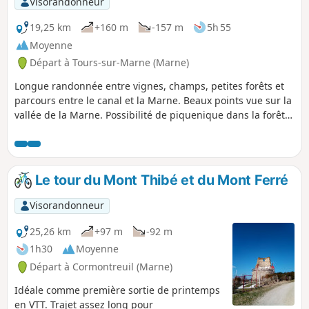
Visorandonneur
gravures d’Albrecht Dürer. Puis vous laissez
cette belle ville pour continuer en alternant
19,25 km
+160 m
-157 m
5h 55
vignoble et forêt, en direction du Massif de
Moyenne
Saint-Thierry est l’une des quatre zones de
Départ à Tours-sur-Marne (Marne)
production du Champagne.
Longue randonnée entre vignes, champs, petites forêts et
parcours entre le canal et la Marne. Beaux points vue sur la
vallée de la Marne. Possibilité de piquenique dans la forêt
(respectez l'endroit et emportez vos déchets). Possible à VTT.
Précautions avant de partir dans la partie de la forêt en
période de chasse le samedi et dimanche.
Le tour du Mont Thibé et du Mont Ferré
Visorandonneur
25,26 km
+97 m
-92 m
1h30
Moyenne
Départ à Cormontreuil (Marne)
Idéale comme première sortie de printemps
en VTT. Trajet assez long pour