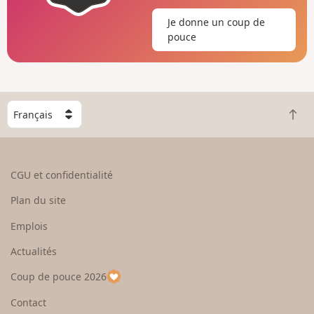
Je donne un coup de
pouce
C
R
h
e
o
t
i
o
s
CGU et confidentialité
u
i
r
s
Plan du site
e
s
n
e
Emplois
h
z
Actualités
a
u
u
n
Coup de pouce 2026
t
p
a
Contact
y