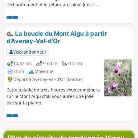
l'échauffement et le retour au calme (c'est le
même), difficulté moyenne et quelques
points de vue en hauteur sur
l'environnement. Peut s'avérer plus difficile
si le temps est humide.
La boucle du Mont Aigu à partir
d'Avenay-Val-d'Or
Visorandonneur
10,87 km
+160 m
-155 m
3h 35
Moyenne
Départ à Avenay-Val-d'Or (Marne)
Cette balade de trois heures vous emmènera
sur le Mont Aigu d'où vous aurez une jolie
vue sur la plaine.
Plus de circuits de randonnée Verzy