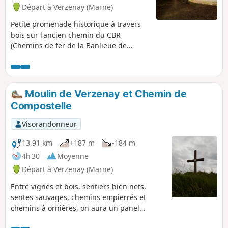
Départ à Verzenay (Marne)
Petite promenade historique à travers
bois sur l'ancien chemin du CBR
(Chemins de fer de la Banlieue de
Reims) et une partie du chemin de
Compostelle. Après un bon
échauffement, on rencontrera la seule
difficulté de la promenade qui nous
Moulin de Verzenay et Chemin de
hissera sur le plateau de la Montagne
Compostelle
de Reims où on évoluera ensuite
facilement tout le reste de la sortie.
Visorandonneur
13,91 km
+187 m
-184 m
4h 30
Moyenne
Départ à Verzenay (Marne)
Entre vignes et bois, sentiers bien nets,
sentes sauvages, chemins empierrés et
chemins à ornières, on aura un panel
appréciable des chemins de randonnées en