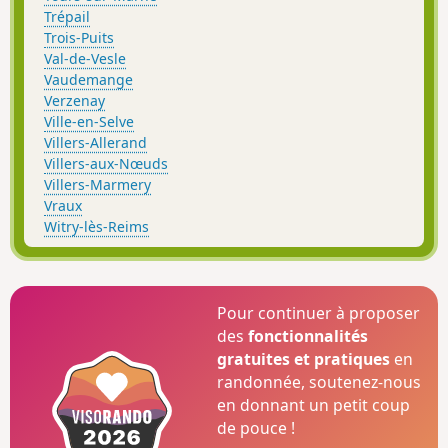
Trépail
Trois-Puits
Val-de-Vesle
Vaudemange
Verzenay
Ville-en-Selve
Villers-Allerand
Villers-aux-Nœuds
Villers-Marmery
Vraux
Witry-lès-Reims
Pour continuer à proposer
des
fonctionnalités
gratuites et pratiques
en
randonnée, soutenez-nous
en donnant un petit coup
de pouce !