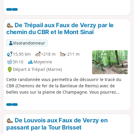
De Trépail aux Faux de Verzy par le
chemin du CBR et le Mont Sinaï
Visorandonneur
15,95 km
+218 m
-211 m
5h 10
Moyenne
Départ à Trépail (Marne)
Cette randonnée vous permettra de découvrir le tracé du
CBR (Chemins de fer de la Banlieue de Reims) avec de
belles vues sur la plaine de Champagne. Vous pourrez
découvrir les Faux de Verzy sans emprunter le circuit
touristique trop fréquenté. Boucle possible à l'Observatoire
du Sinaï avec une vue spectaculaire sur la vallée.
De Louvois aux Faux de Verzy en
passant par la Tour Brisset