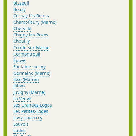
Bisseuil
Bouzy
Cernay-lès-Reims
Champfleury (Marne)
Cherville
Chigny-les-Roses
Chouilly
Condé-sur-Marne
Cormontreuil
Époye
Fontaine-sur-Ay
Germaine (Marne)
Isse (Marne)
Jâlons
Juvigny (Marne)
La Veuve
Les Grandes-Loges
Les Petites-Loges
Livry-Louvercy
Louvois
Ludes