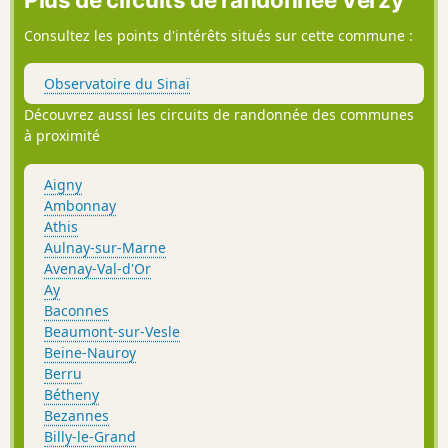
Consultez les points d'intérêts situés sur cette commune :
Observatoire du Sinaï
Découvrez aussi les circuits de randonnée des communes
à proximité
Aigny
Ambonnay
Athis
Aulnay-sur-Marne
Avenay-Val-d'Or
Ay
Baconnes
Beaumont-sur-Vesle
Beine-Nauroy
Berru
Bétheny
Bezannes
Billy-le-Grand