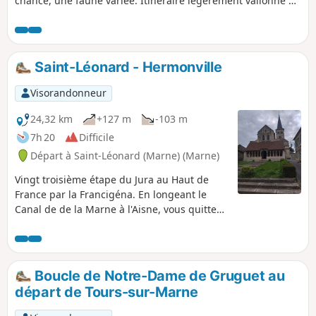
chance, une faune variée. Itinéraire légèrement vallonné et
très agréable, surtout par forte chaleur.
Saint-Léonard - Hermonville
Visorandonneur
24,32 km
+127 m
-103 m
7h 20
Difficile
Départ à Saint-Léonard (Marne) (Marne)
Vingt troisième étape du Jura au Haut de
France par la Francigéna. En longeant le
Canal de de la Marne à l'Aisne, vous quittez
le vignoble de Champagne et de la
montagne de Reims pour arriver à Reims et
sa Cathédrale Notre-Dame. Lors de la
traversée de Reims, de nombreux
Boucle de Notre-Dame de Gruguet au
patrimoines vous y attendent : la cathédrale
départ de Tours-sur-Marne
bien entendu, mais également la basilique
Saint-Rémi, les vestiges gallo-romains ou les