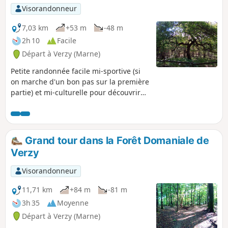
Visorandonneur
7,03 km
+53 m
-48 m
2h 10
Facile
Départ à Verzy (Marne)
Petite randonnée facile mi-sportive (si
on marche d'un bon pas sur la première
partie) et mi-culturelle pour découvrir
un beau panorama sur la plaine
champenoise et une curiosité naturelle
de la région : des arbres qui poussent
de manière tortueuse, les Faux de Verzy.
Grand tour dans la Forêt Domaniale de
Verzy
Visorandonneur
11,71 km
+84 m
-81 m
3h 35
Moyenne
Départ à Verzy (Marne)