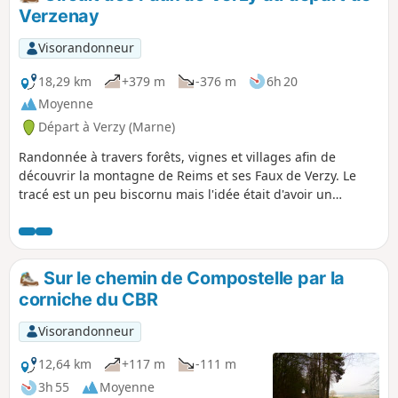
Verzenay
Visorandonneur
18,29 km
+379 m
-376 m
6h 20
Moyenne
Départ à Verzy (Marne)
Randonnée à travers forêts, vignes et villages afin de
découvrir la montagne de Reims et ses Faux de Verzy. Le
tracé est un peu biscornu mais l'idée était d'avoir un
dénivelé intéressant. Attention, quelques passages peuvent
être bloqués par des arbres couchés. Application Visorando
conseillée.
Sur le chemin de Compostelle par la
corniche du CBR
Visorandonneur
12,64 km
+117 m
-111 m
3h 55
Moyenne