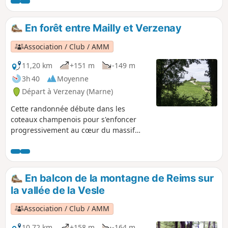
Champagne et on suivra même sur
quelques centaines de mètres une portion
du Chemin de Compostelle.
En forêt entre Mailly et Verzenay
Association / Club / AMM
11,20 km
+151 m
-149 m
3h 40
Moyenne
Départ à Verzenay (Marne)
Cette randonnée débute dans les
coteaux champenois pour s'enfoncer
progressivement au cœur du massif
forestier de la Montagne de Reims via
des sentiers très agréables. La fin du
parcours redescend du plateau forestier
pour terminer sur l'ancien CBR (Chemin
En balcon de la montagne de Reims sur
de la Banlieue Rémoise) avec une jolie
la vallée de la Vesle
vue sur le village de Verzenay et ses
coteaux.
Association / Club / AMM
10,72 km
+158 m
-164 m