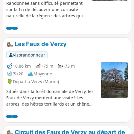
Randonnée sans difficulté permettant
sur la fin de découvrir une curiosité
naturelle de la région : des arbres qui
poussent de manière tortueuse, les
Faux de Verzy.
Les Faux de Verzy
Visorandonneur
10,86 km
+75 m
-73 m
3h 20
Moyenne
Départ à Verzy (Marne)
Situés dans la forêt domaniale de Verzy, les
Faux de Verzy méritent une visite ! Les
arbres, des hêtres tortillards et un chêne
fau, retiendront toute votre attention. C'est,
le temps d'une randonnée, un peu de Forêt
de Brocéliande que vous pourrez admirer.
Circuit des Faux de Verzy au départ de