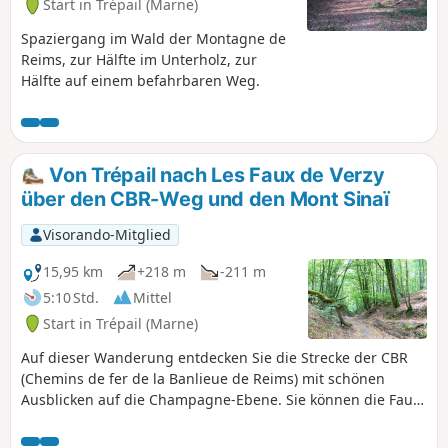
Start in Trépail (Marne)
Spaziergang im Wald der Montagne de
Reims, zur Hälfte im Unterholz, zur
Hälfte auf einem befahrbaren Weg.
Von Trépail nach Les Faux de Verzy
über den CBR-Weg und den Mont Sinaï
Visorando-Mitglied
15,95 km
+218 m
-211 m
5:10 Std.
Mittel
Start in Trépail (Marne)
Auf dieser Wanderung entdecken Sie die Strecke der CBR
(Chemins de fer de la Banlieue de Reims) mit schönen
Ausblicken auf die Champagne-Ebene. Sie können die Faux
de Verzy erkunden, ohne den überlaufenen
Touristenrundweg zu nehmen. Rundwanderung möglich