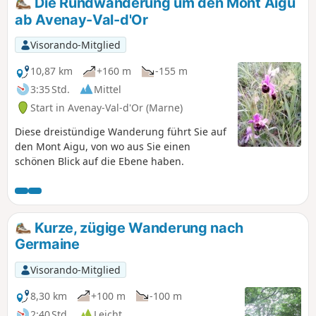
Die Rundwanderung um den Mont Aigu
ab Avenay-Val-d'Or
Visorando-Mitglied
10,87 km
+160 m
-155 m
3:35 Std.
Mittel
Start in Avenay-Val-d'Or (Marne)
Diese dreistündige Wanderung führt Sie auf
den Mont Aigu, von wo aus Sie einen
schönen Blick auf die Ebene haben.
Kurze, zügige Wanderung nach
Germaine
Visorando-Mitglied
8,30 km
+100 m
-100 m
2:40 Std.
Leicht