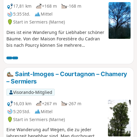
17,81 km
+168 m
-168 m
5:35 Std.
Mittel
Start in Sermiers (Marne)
Dies ist eine Wanderung für Liebhaber schöner
Bäume. Von der Maison Forestière du Cadran
bis nach Pourcy können Sie mehrere
bemerkenswerte Bäume bewundern, deren
Geschichte auf Schautafeln erzählt wird.
Besichtigung des Maison du Parc möglich und
Rückweg auf einer wenig begehenen kleinen
Saint-Imoges – Courtagnon – Chamery
Straße durch das hübsche Dorf Courtagnon.
– Sermiers
Visorando-Mitglied
16,03 km
+267 m
-267 m
5:20 Std.
Mittel
Start in Sermiers (Marne)
Eine Wanderung auf Wegen, die zu jeder
Jahreszeit begehbar sind. Man durchquert