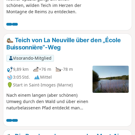
Thierry, einem der vier Anbaugebiete der
schönen, wilden Teich im Herzen der
Champagne.
Montagne de Reims zu entdecken.
Teich von La Neuville über den „École
Buissonnière“-Weg
Visorando-Mitglied
9,89 km
+76 m
-78 m
3:05 Std.
Mittel
Start in Saint-Imoges (Marne)
Nach einem langen (aber schönen)
Umweg durch den Wald und über einen
naturbelassenen Pfad entdeckt man
einen schönen Teich mitten im Herzen
der Montagne de Reims.