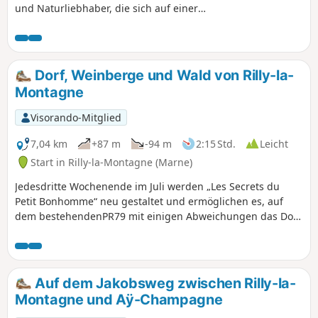
und Naturliebhaber, die sich auf einer
einfachen und angenehmen Strecke die Beine
vertreten möchten. Wir haben ihn mit einem
Baby in einer Babytrage gemacht, daher gab es
keine Schwierigkeiten (mit einem Kinderwagen
Dorf, Weinberge und Wald von Rilly-la-
ist er jedoch nicht befahrbar).
Montagne
Visorando-Mitglied
7,04 km
+87 m
-94 m
2:15 Std.
Leicht
Start in Rilly-la-Montagne (Marne)
Jedesdritte Wochenende im Juli werden „Les Secrets du
Petit Bonhomme“ neu gestaltet und ermöglichen es, auf
dem bestehendenPR79 mit einigen Abweichungen das Dorf
Rilly-la-Montagne zu entdecken. Interessante
Aussichtspunkte, Verbindung zwischen Wald, Dorf und
Weinbergen, Besonderheiten im Zusammenhang mit der
Blumenpracht des Dorfes. Die Route ist das ganze Jahr über
Auf dem Jakobsweg zwischen Rilly-la-
begehbar, mit Ausnahme des Waldes während der
Montagne und Aÿ-Champagne
Jagdsaison.