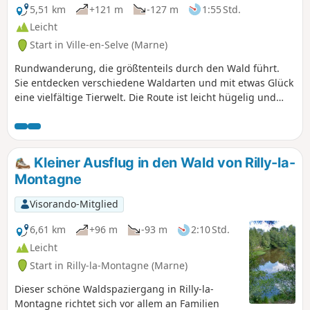
begehbar, da sie voller Wasser und Spurrillen
5,51 km
+121 m
-127 m
1:55 Std.
sind. Man benötigt gutes Schuhwerk und die
Leicht
App, um dort durchzukommen. Am Ziel bei der
Start in Ville-en-Selve (Marne)
Tour Brisset steht ein Verbotsschild.
Rundwanderung, die größtenteils durch den Wald führt.
Sie entdecken verschiedene Waldarten und mit etwas Glück
eine vielfältige Tierwelt. Die Route ist leicht hügelig und
sehr angenehm, besonders bei großer Hitze.
Kleiner Ausflug in den Wald von Rilly-la-
Montagne
Visorando-Mitglied
6,61 km
+96 m
-93 m
2:10 Std.
Leicht
Start in Rilly-la-Montagne (Marne)
Dieser schöne Waldspaziergang in Rilly-la-
Montagne richtet sich vor allem an Familien