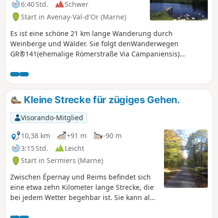
6:40 Std.
Schwer
Start in Avenay-Val-d'Or (Marne)
Es ist eine schöne 21 km lange Wanderung durch
Weinberge und Wälder. Sie folgt denWanderwegen
GR®141(ehemalige Römerstraße Via Campaniensis)
undGR®14, wodurch die Strecke relativ einfach zu
bewältigen ist. Keine Rückkehr zum Ausgangspunkt. Die
Autos werden am Bahnhof Avenay-Val-d'Or abgestellt und
man kehrt mit dem TER von Rilly-la-Montagne zurück.
Kleine Strecke für zügiges Gehen.
Obwohl man den Jakobsweg nimmt, ist es hier herrlich
ruhig. Unter der Woche begegnet man außer ein oder zwei
Visorando-Mitglied
Förstern nur Rehen.
10,38 km
+91 m
-90 m
3:15 Std.
Leicht
Start in Sermiers (Marne)
Zwischen Épernay und Reims befindet sich
eine etwa zehn Kilometer lange Strecke, die
bei jedem Wetter begehbar ist. Sie kann als
einfacher Spaziergang mit Kindern
(eventuell mit einem Geländekinderwagen)