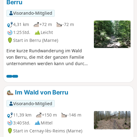
Berru
Visorando-Mitglied
4,31 km
+72 m
-72 m
1:25 Std.
Leicht
Start in Berru (Marne)
Eine kurze Rundwanderung im Wald
von Berru, die mit der ganzen Familie
unternommen werden kann und durch
das Dorf, die Sandgrube und die
Anhöhen von Nogent-l'Abbesse führt.
Im Wald von Berru
Visorando-Mitglied
11,39 km
+150 m
-146 m
3:40 Std.
Mittel
Start in Cernay-lès-Reims (Marne)