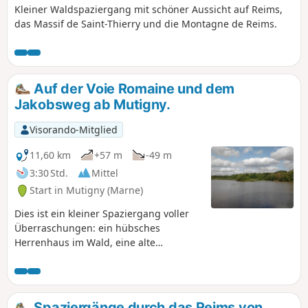
Kleiner Waldspaziergang mit schöner Aussicht auf Reims,
das Massif de Saint-Thierry und die Montagne de Reims.
Auf der Voie Romaine und dem
Jakobsweg ab Mutigny.
Visorando-Mitglied
11,60 km
+57 m
-49 m
3:30 Std.
Mittel
Start in Mutigny (Marne)
Dies ist ein kleiner Spaziergang voller
Überraschungen: ein hübsches
Herrenhaus im Wald, eine alte
Römerstraße und ein Teil der Via
Campaniensis, dem Jakobsweg von
Rocroi nach Vézelay, auf dem man oft
Pilgern begegnet.
Spaziergänge durch das Reims von