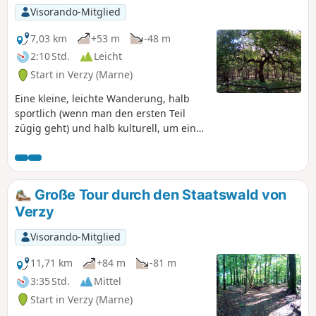
Visorando-Mitglied
7,03 km
+53 m
-48 m
2:10 Std.
Leicht
Start in Verzy (Marne)
Eine kleine, leichte Wanderung, halb
sportlich (wenn man den ersten Teil
zügig geht) und halb kulturell, um ein
schönes Panorama über die Ebene der
Champagne und eine
Natursehenswürdigkeit der Region zu
entdecken: die gewundenen Bäume, die
Große Tour durch den Staatswald von
Faux de Verzy.
Verzy
Visorando-Mitglied
11,71 km
+84 m
-81 m
3:35 Std.
Mittel
Start in Verzy (Marne)