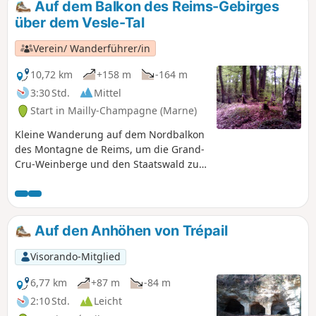
Auf dem Balkon des Reims-Gebirges
(Chemin de la Banlieue Rémoise) mit
über dem Vesle-Tal
einem schönen Blick auf das Dorf
Verzenay und seine Hügel.
Verein/ Wanderführer/in
10,72 km
+158 m
-164 m
3:30 Std.
Mittel
Start in Mailly-Champagne (Marne)
Kleine Wanderung auf dem Nordbalkon
des Montagne de Reims, um die Grand-
Cru-Weinberge und den Staatswald zu
entdecken.
Auf den Anhöhen von Trépail
Visorando-Mitglied
6,77 km
+87 m
-84 m
2:10 Std.
Leicht