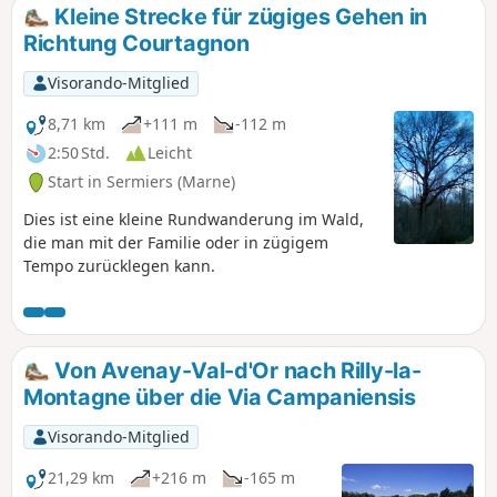
Kleine Strecke für zügiges Gehen in
Richtung Courtagnon
Visorando-Mitglied
8,71 km
+111 m
-112 m
2:50 Std.
Leicht
Start in Sermiers (Marne)
Dies ist eine kleine Rundwanderung im Wald,
die man mit der Familie oder in zügigem
Tempo zurücklegen kann.
Von Avenay-Val-d'Or nach Rilly-la-
Montagne über die Via Campaniensis
Visorando-Mitglied
21,29 km
+216 m
-165 m