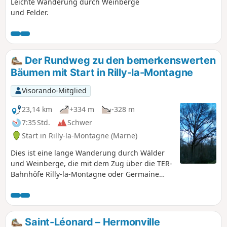
Leichte Wanderung durch Weinberge
und Felder.
Der Rundweg zu den bemerkenswerten
Bäumen mit Start in Rilly-la-Montagne
Visorando-Mitglied
23,14 km
+334 m
-328 m
7:35 Std.
Schwer
Start in Rilly-la-Montagne (Marne)
Dies ist eine lange Wanderung durch Wälder
und Weinberge, die mit dem Zug über die TER-
Bahnhöfe Rilly-la-Montagne oder Germaine
erreichbar ist. Sie ist 23 km lang, kann aber auf
18 km verkürzt werden, indem man den
Abschnitt Rilly-la-Montagne – Germaine mit
dem Zug zurücklegt. Das Hauptinteresse gilt
Saint-Léonard – Hermonville