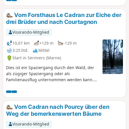
oder als zügiger Marsch zurückgelegt
werden.
Vom Forsthaus Le Cadran zur Eiche der
drei Brüder und nach Courtagnon
Visorando-Mitglied
10,67 km
+129 m
-129 m
3:25 Std.
Mittel
Start in Sermiers (Marne)
Dies ist ein Spaziergang durch den Wald, der
als zügiger Spaziergang oder als
Familienausflug unternommen werden kann.
Vorbei am bemerkenswerten Baum „Le Chêne
des Trois Frères” und durch das hübsche Dorf
Courtagnon mit seinem kleinen Weinberg.
Vom Cadran nach Pourcy über den
Weg der bemerkenswerten Bäume
Visorando-Mitglied