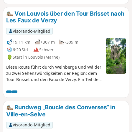
am Observatoire du Sinaï mit spektakulärem Blick auf das
Tal.
Von Louvois über den Tour Brisset nach
Les Faux de Verzy
Visorando-Mitglied
19,11 km
+307 m
-309 m
6:20 Std.
Schwer
Start in Louvois (Marne)
Diese Route führt durch Weinberge und Wälder
zu zwei Sehenswürdigkeiten der Region: dem
Tour Brisset und den Faux de Verzy. Ein Teil der
Strecke ist einfach, da markiert, ein anderer Teil
jedoch nicht und erfordert die Nutzung der
Visorando-App oder der Karte. Ohne den
Abstecher zu den Faux de Verzy ist die
Rundweg „Boucle des Converses“ in
Wanderung 15 km lang. Aktualisierung vom Mai
Ville-en-Selve
2026: Die Wege am Ende der Route im Bereich
„La plaine d'Ambonnay“ wurden durch
Visorando-Mitglied
Forstmaschinen zerstört. Sie sind kaum