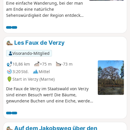
Eine einfache Wanderung, bei der man
am Ende eine natürliche
Sehenswürdigkeit der Region entdecken
kann: die Faux de Verzy, Bäume, die in
gewundenen Formen wachsen.
Les Faux de Verzy
Visorando-Mitglied
10,86 km
+75 m
-73 m
3:20 Std.
Mittel
Start in Verzy (Marne)
Die Faux de Verzy im Staatswald von Verzy
sind einen Besuch wert! Die Bäume,
gewundene Buchen und eine Eiche, werden
Ihre ganze Aufmerksamkeit auf sich ziehen.
Während einer Wanderung können Sie ein
Stückchen des Waldes von Brocéliande
bewundern.
Auf dem Jakobsweg über den