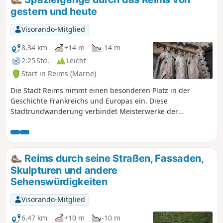
gestern und heute
Visorando-Mitglied
8,34 km
+14 m
-14 m
2:25 Std.
Leicht
Start in Reims (Marne)
Die Stadt Reims nimmt einen besonderen Platz in der
Geschichte Frankreichs und Europas ein. Diese
Stadtrundwanderung verbindet Meisterwerke der
romanischen Kunst wie die Basilika Saint-Rémi und der
gotischen Kunst wie die Kathedrale Notre-Dame mit der für
den Wiederaufbau der Stadt nach dem Ersten Weltkrieg
charakteristischen Art-Déco-Architektur.
Reims durch seine Straßen, Fassaden,
Skulpturen und andere
Sehenswürdigkeiten
Visorando-Mitglied
6,47 km
+10 m
-10 m