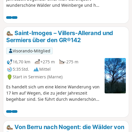
wunderschöne Wälder und Weinberge und hat
einen sehr schönen Blick auf Reims.
Schotterwege, kleine Straßen ohne Verkehr
und schmale Pfade. Die Strecke ist einfach, da
sie denGR® (GRP® de l'Ardre undGR®142) in
Saint-Imoges – Villers-Allerand und
ihrer aktuellen Version (nicht der auf den
Sermiers über den GR®142
Karten) folgt und zu gut der Hälfte markiert ist.
Visorando-Mitglied
16,70 km
+275 m
-275 m
5:35 Std.
Mittel
Start in Sermiers (Marne)
Es handelt sich um eine kleine Wanderung von
17 km auf Wegen, die zu jeder Jahreszeit
begehbar sind. Sie führt durch wunderschöne
Wälder und Weinberge mit einem sehr
schönen Blick auf die Stadt Reims. Erreichbar
mit dem TER-Zug vom Bahnhof Germaine
(Punkt (2))
Von Berru nach Nogent: die Wälder von