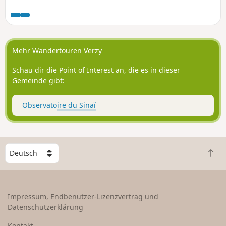
Mehr Wandertouren Verzy
Schau dir die Point of Interest an, die es in dieser
Gemeinde gibt:
Observatoire du Sinaï
W
Z
ä
u
h
r
l
ü
e
Impressum, Endbenutzer-Lizenzvertrag und
c
e
Datenschutzerklärung
k
i
n
n
Kontakt