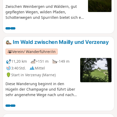
Zwischen Weinbergen und Wäldern, gut
gepflegten Wegen, wilden Pfaden,
Schotterwegen und Spurrillen bietet sich ein
schöner Querschnitt durch die Wanderwege
der Champagne, und man folgt sogar einige
hundert Meter lang einem Abschnitt des
Jakobswegs.
Im Wald zwischen Mailly und Verzenay
Verein/ Wanderführer/in
11,20 km
+151 m
-149 m
3:40 Std.
Mittel
Start in Verzenay (Marne)
Diese Wanderung beginnt in den
Hügeln der Champagne und führt über
sehr angenehme Wege nach und nach
in das Herz des Waldmassivs der
Montagne de Reims. Am Ende der
Strecke geht es vom Waldplateau
wieder hinunter zum ehemaligen CBR