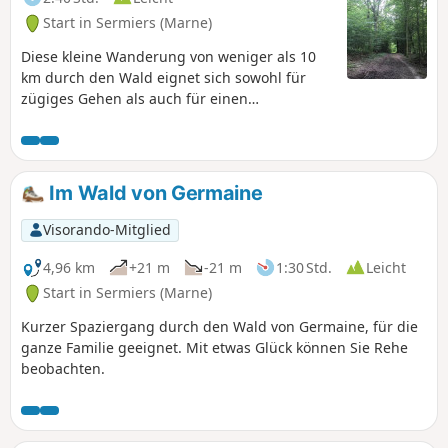
Start in Sermiers (Marne)
Diese kleine Wanderung von weniger als 10
km durch den Wald eignet sich sowohl für
zügiges Gehen als auch für einen
Familienspaziergang. An Jagdtagen, die am
Anfang der Wege ausgeschildert sind, sollte
man die Strecke meiden.
Im Wald von Germaine
Visorando-Mitglied
4,96 km
+21 m
-21 m
1:30 Std.
Leicht
Start in Sermiers (Marne)
Kurzer Spaziergang durch den Wald von Germaine, für die
ganze Familie geeignet. Mit etwas Glück können Sie Rehe
beobachten.