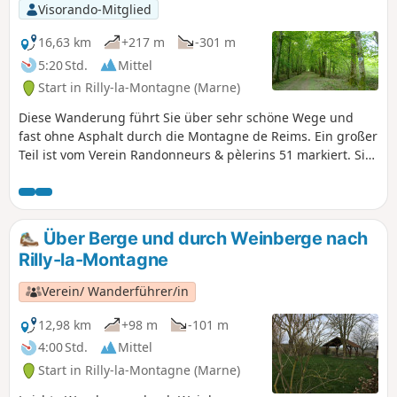
Visorando-Mitglied
16,63 km
+217 m
-301 m
5:20 Std.
Mittel
Start in Rilly-la-Montagne (Marne)
Diese Wanderung führt Sie über sehr schöne Wege und
fast ohne Asphalt durch die Montagne de Reims. Ein großer
Teil ist vom Verein Randonneurs & pèlerins 51 markiert. Sie
werden dort Wanderer aus aller Welt treffen, vor allem aus
Holland und Belgien. Der Hinweg oder der Rückweg erfolgt
mit dem TER zwischen dem Bahnhof Aÿ und dem Bahnhof
Rilly-la-Montagne, wo man kostenlos parken kann. Er ist von
Über Berge und durch Weinberge nach
Paris aus entweder mit dem TER über Epernay oder mit
Rilly-la-Montagne
dem TGV über Reims erreichbar.
Verein/ Wanderführer/in
12,98 km
+98 m
-101 m
4:00 Std.
Mittel
Start in Rilly-la-Montagne (Marne)