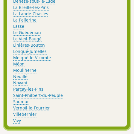
Dénezé-sous-le-Lude
La Breille-les-Pins
La Lande-Chasles
La Pellerine
Lasse
Le Guédéniau
Le Vieil-Baugé
Linières-Bouton
Longué-Jumelles
Meigné-le-Vicomte
Méon
Mouliherne
Neuillé
Noyant
Parçay-les-Pins
Saint-Philbert-du-Peuple
Saumur
Vernoil-le-Fourrier
Villebernier
Vivy