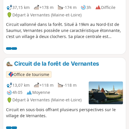
37,15 km
+178 m
-174 m
3h
Difficile
Départ à Vernantes (Maine-et-Loire)
Circuit vallonné dans la forêt. Situé à 19km au Nord-Est de
Saumur, Vernantes possède une caractéristique étonnante,
c'est un village à deux clochers. Sa place centrale est
encadrée par le clocher de l'ancienne église transformée en
mairie et par celui de l'église paroissiale construite au
XIXème siècle. La commune se distingue également par son
environnement très boisé. Attention : Bien respecter le sens
Circuit de la forêt de Vernantes
de circulation, le parcours est partagé avec des
randonneurs équestres.
Office de tourisme
13,07 km
+118 m
-118 m
4h 05
Moyenne
Départ à Vernantes (Maine-et-Loire)
Circuit en sous-bois offrant plusieurs perspectives sur le
village de Vernantes.