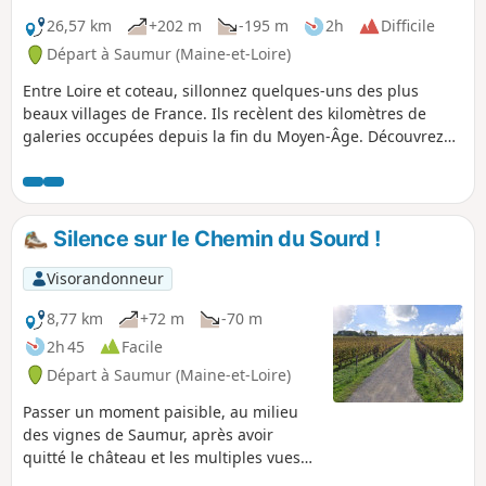
26,57 km
+202 m
-195 m
2h
Difficile
Départ à Saumur (Maine-et-Loire)
Entre Loire et coteau, sillonnez quelques-uns des plus
beaux villages de France. Ils recèlent des kilomètres de
galeries occupées depuis la fin du Moyen-Âge. Découvrez
un patrimoine d'une exceptionnelle richesse : château,
moulins, lavoirs, loges de vigne, caves de dégustation...
Attention : Bien respecter le sens de circulation, le parcours
est partagé avec des randonneurs équestres.
Silence sur le Chemin du Sourd !
Visorandonneur
8,77 km
+72 m
-70 m
2h 45
Facile
Départ à Saumur (Maine-et-Loire)
Passer un moment paisible, au milieu
des vignes de Saumur, après avoir
quitté le château et les multiples vues
panoramiques de la Loire.