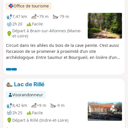
Office de tourisme
7,47 km
+79 m
-79 m
2h 20
Facile
Départ à Brain-sur-Allonnes (Maine-
et-Loire)
Circuit dans les allées du bois de la cave peinte. C’est aussi
l’occasion de se promener à proximité d’un site
archéologique. Entre Saumur et Bourgueil, en lisière d’un
grand massif forestier, Brain-sur-Allonnes a mis à jour
quelques trésors de son patrimoine archéologique. Réputée
pour l’élevage de vers à soie au XIXe siècle, la commune est
de nos jours tournée vers les cultures maraîchères.
Lac de Rillé
Visorandonneur
8,42 km
+9 m
-9 m
2h 25
Facile
Départ à Rillé (Indre-et-Loire)