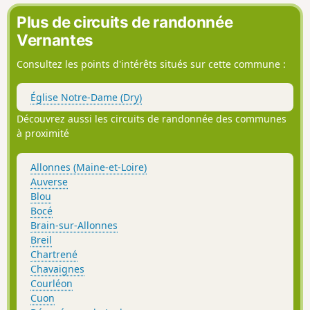
Plus de circuits de randonnée
Vernantes
Consultez les points d'intérêts situés sur cette commune :
Église Notre-Dame (Dry)
Découvrez aussi les circuits de randonnée des communes
à proximité
Allonnes (Maine-et-Loire)
Auverse
Blou
Bocé
Brain-sur-Allonnes
Breil
Chartrené
Chavaignes
Courléon
Cuon