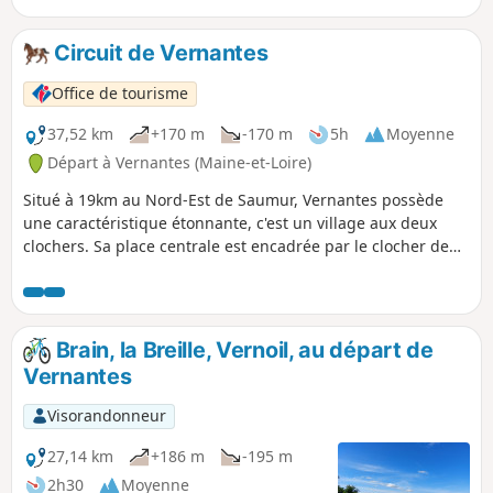
Circuit de Vernantes
Office de tourisme
37,52 km
+170 m
-170 m
5h
Moyenne
Départ à Vernantes (Maine-et-Loire)
Situé à 19km au Nord-Est de Saumur, Vernantes possède
une caractéristique étonnante, c'est un village aux deux
clochers. Sa place centrale est encadrée par le clocher de
l’ancienne église transformée en mairie et par celui de
l’église paroissiale construite au XIXe siècle. La commune se
distingue également par son environnement très boisé que
vous pouvez découvrir à cheval.
Brain, la Breille, Vernoil, au départ de
Vernantes
Visorandonneur
27,14 km
+186 m
-195 m
2h30
Moyenne