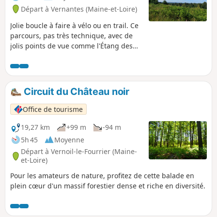
Départ à Vernantes (Maine-et-Loire)
Jolie boucle à faire à vélo ou en trail. Ce
parcours, pas très technique, avec de
jolis points de vue comme l'Étang des
Hautes Belles ou la vue sur les hauteurs
de Brain-sur-Allonnes.
Circuit du Château noir
Office de tourisme
19,27 km
+99 m
-94 m
5h 45
Moyenne
Départ à Vernoil-le-Fourrier (Maine-
et-Loire)
Pour les amateurs de nature, profitez de cette balade en
plein cœur d'un massif forestier dense et riche en diversité.