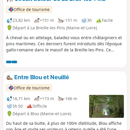
le sens de circulation, le parcours est partagé avec des
randonneurs équestres
Office de tourisme
23,82 km
+151 m
-151 m
3h
Facile
Départ à La Breille-les-Pins (Maine-et-Loire)
À cheval ou en attelage, baladez-vous entre châtaigniers et
pins maritimes. Ces derniers furent introduits dès l'époque
gallo-romaine dans le massif de la Breille-les-Pins. Ce
circuit vous offrira la possibilité d'observer des espèces
d'oiseaux peu communes comme la cigogne noire, le
circaète Jean-le-Blanc ou la huppe fasciée.
Entre Blou et Neuillé
Office de tourisme
18,71 km
+173 m
-166 m
5h 50
Difficile
Départ à Blou (Maine-et-Loire)
Du haut de sa butte, à plus de 100m d’altitude, Blou affiche
son âge et invite ses visiteurs à retenir qu’elle a été l’une