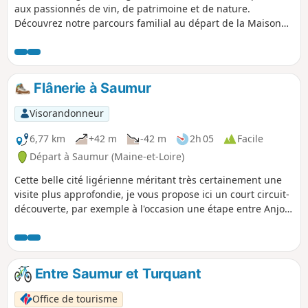
aux passionnés de vin, de patrimoine et de nature.
Découvrez notre parcours familial au départ de la Maison
des Vins de Bourgueil (parking gratuit). Nous vous
proposons une boucle de 8km de sentiers balisés dans le
vignoble accessibles aux petits et aux grands. Terminez par
la visite de la Maison des Vins où vous dégusterez les vins
Flânerie à Saumur
et/ou les jus de raisin de l'appellation.
Visorandonneur
6,77 km
+42 m
-42 m
2h 05
Facile
Départ à Saumur (Maine-et-Loire)
Cette belle cité ligérienne méritant très certainement une
visite plus approfondie, je vous propose ici un court circuit-
découverte, par exemple à l'occasion une étape entre Anjou
et Touraine.
Entre Saumur et Turquant
Office de tourisme