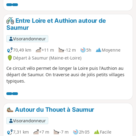
Entre Loire et Authion autour de
Saumur
Visorandonneur
70,49 km
+11 m
-12 m
5h
Moyenne
Départ à Saumur (Maine-et-Loire)
Ce circuit vélo permet de longer la Loire puis l'Authion au
départ de Saumur. On traverse ausi de jolis petits villages
typiques.
Autour du Thouet à Saumur
Visorandonneur
7,31 km
+7 m
-7 m
2h 05
Facile