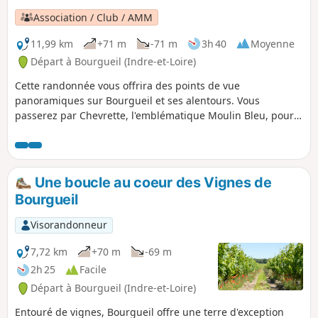
Association / Club / AMM
11,99 km
+71 m
-71 m
3h 40
Moyenne
Départ à Bourgueil (Indre-et-Loire)
Cette randonnée vous offrira des points de vue
panoramiques sur Bourgueil et ses alentours. Vous
passerez par Chevrette, l'emblématique Moulin Bleu, pour
une traversée dans les bois en passant par Les Landes, le
GR® de Pays Coteaux de Bourgueil, la Lande de la Fosse
Nourrisson pour redescendre vers Beau Puy et les Noues.
Une boucle au coeur des Vignes de
Bourgueil
Visorandonneur
7,72 km
+70 m
-69 m
2h 25
Facile
Départ à Bourgueil (Indre-et-Loire)
Entouré de vignes, Bourgueil offre une terre d'exception