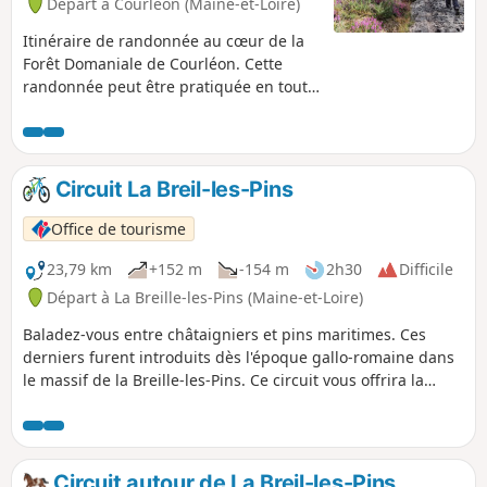
Départ à Courléon (Maine-et-Loire)
Itinéraire de randonnée au cœur de la
Forêt Domaniale de Courléon. Cette
randonnée peut être pratiquée en toute
saison. Vigilance pendant les périodes
de chasse
Circuit La Breil-les-Pins
Office de tourisme
23,79 km
+152 m
-154 m
2h30
Difficile
Départ à La Breille-les-Pins (Maine-et-Loire)
Baladez-vous entre châtaigniers et pins maritimes. Ces
derniers furent introduits dès l'époque gallo-romaine dans
le massif de la Breille-les-Pins. Ce circuit vous offrira la
possibilité d'observer des espèces d'oiseaux peu communes
comme la cigogne noire, le circaète Jean-le-Blanc. À la
tombée de la nuit, si vous êtes discret, vous pourrez
apercevoir le cerf ou le sanglier. Attention : Bien respecter
Circuit autour de La Breil-les-Pins