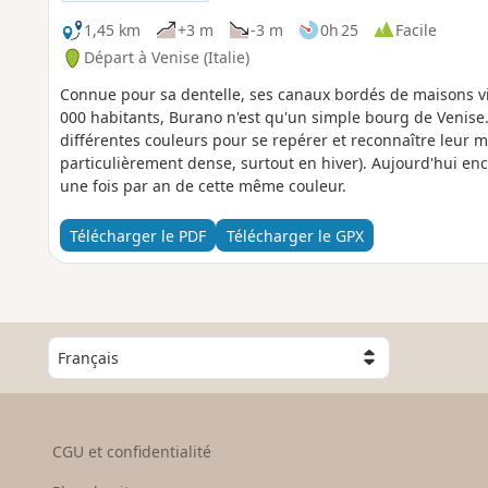
1,45 km
+3 m
-3 m
0h 25
Facile
Départ à Venise (Italie)
Connue pour sa dentelle, ses canaux bordés de maisons vi
000 habitants, Burano n'est qu'un simple bourg de Venise.
différentes couleurs pour se repérer et reconnaître leur m
particulièrement dense, surtout en hiver). Aujourd'hui enc
une fois par an de cette même couleur.
Télécharger le PDF
Télécharger le GPX
C
h
o
i
s
CGU et confidentialité
i
s