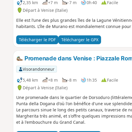
2,35 km
+7 m
-7 m
0h 40
Facile
Départ à Venise (Italie)
Elle est l’une des plus grandes îles de la Lagune Vénitien
habitants. L’île de Murano est mondialement connue pour s
Télécharger le PDF
Télécharger le GPX
Promenade dans Venise : Piazzale Rom
Visorandonneur
5,48 km
+8 m
-8 m
1h 35
Facile
Départ à Venise (Italie)
Une promenade dans le quartier de Dorsoduro (littéralement
Punta della Dogana d'où l'on bénéfice d'une vue splendide 
Le parcours sinue le long des petits canaux, traverse de
Margherita très animé, et s'offre quelques impressions ma
et à l'embouchure du Grand Canal.