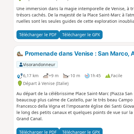
Une immersion dans la magie intemporelle de Venise, à tra
trésors cachés. De la majesté de la Place Saint-Marc à l'a
ruelles sont les seules guides de cette exploration inoubli
Télécharger le PDF
Télécharger le GPX
Promenade dans Venise : San Marco, 
Visorandonneur
6,17 km
+9 m
-10 m
1h 45
Facile
Départ à Venise (Italie)
Au départ de la célébrissime Place Saint-Marc (Piazza San 
beaucoup plus calme de Castello, par le très beau Campo 
Francesco della Vigna et l'imposante église dei Santi Giova
le long des petits canaux et quelques points de vue sur la 
Grand Canal.
Télécharger le PDF
Télécharger le GPX