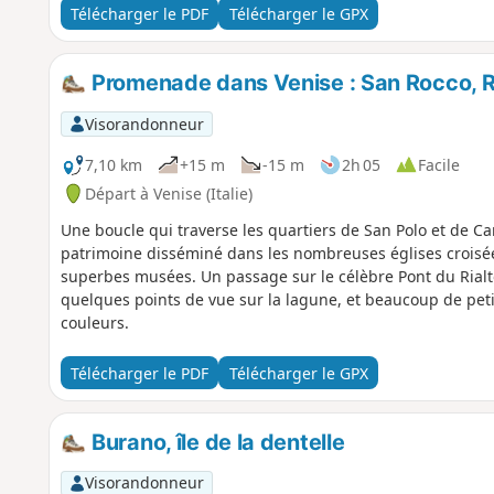
Télécharger le PDF
Télécharger le GPX
Promenade dans Venise : San Rocco, Ri
Visorandonneur
7,10 km
+15 m
-15 m
2h 05
Facile
Départ à Venise (Italie)
Une boucle qui traverse les quartiers de San Polo et de C
patrimoine disséminé dans les nombreuses églises croisé
superbes musées. Un passage sur le célèbre Pont du Rialto,
quelques points de vue sur la lagune, et beaucoup de pet
couleurs.
Télécharger le PDF
Télécharger le GPX
Burano, île de la dentelle
Visorandonneur