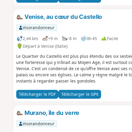
Venise, au cœur du Castello
Visorandonneur
2,44 km
+9 m
-8 m
0h 45
Facile
Départ à Venise (Italie)
Le Quartier du Castello est plus plus étendu des six ses
une forteresse qui y trônait au Moyen Age, il est surtout c
Venise. C'est un condensé de ce qu'offre Venise avec ses ru
palais ou encore ses églises. Le calme y règne malgré le to
instants à regarder passer les gondoles.
Télécharger le PDF
Télécharger le GPX
Murano, île du verre
Visorandonneur