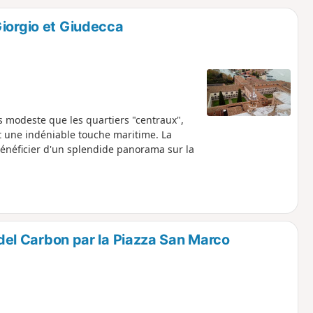
o
a
Giorgio et Giudecca
i
m
p
s modeste que les quartiers "centraux",
et une indéniable touche maritime. La
néficier d'un splendide panorama sur la
a del Carbon par la Piazza San Marco