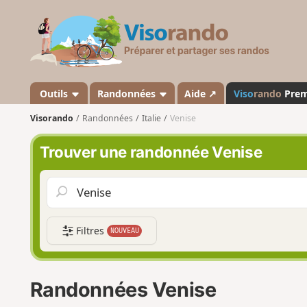
V
i
s
o
r
a
Outils
Randonnées
Aide ↗
Viso
rando
Pre
n
Visorando
Randonnées
Italie
Venise
d
o
Trouver une randonnée Venise
Filtres
NOUVEAU
Randonnées Venise