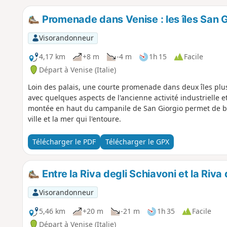
Promenade dans Venise : les îles San 
Visorandonneur
4,17 km
+8 m
-4 m
1h 15
Facile
Départ à Venise (Italie)
Loin des palais, une courte promenade dans deux îles plu
avec quelques aspects de l'ancienne activité industrielle 
montée en haut du campanile de San Giorgio permet de bé
ville et la mer qui l'entoure.
Télécharger le PDF
Télécharger le GPX
Entre la Riva degli Schiavoni et la Riv
Visorandonneur
5,46 km
+20 m
-21 m
1h 35
Facile
Départ à Venise (Italie)