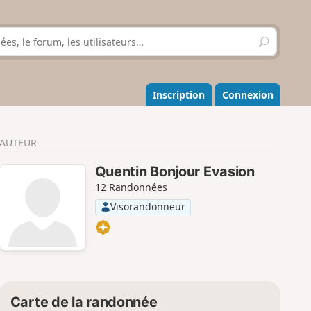
R
e
c
h
e
Inscription
Connexion
r
c
h
AUTEUR
e
r
Quentin Bonjour Evasion
12 Randonnées
Visorandonneur
Carte de la randonnée