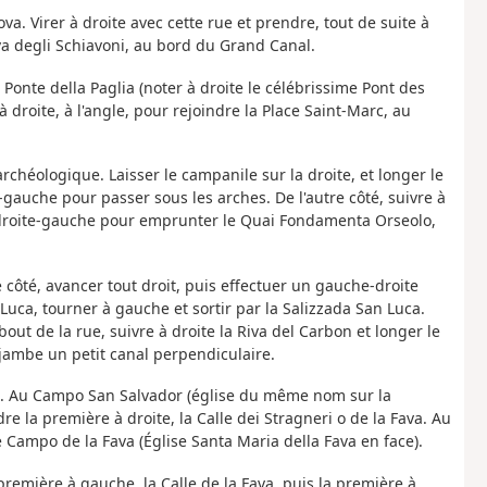
va. Virer à droite avec cette rue et prendre, tout de suite à
va degli Schiavoni, au bord du Grand Canal.
e Ponte della Paglia (noter à droite le célébrissime Pont des
à droite, à l'angle, pour rejoindre la Place Saint-Marc, au
héologique. Laisser le campanile sur la droite, et longer le
e-gauche pour passer
sous les arches. De l'autre côté, suivre à
un droite-gauche pour emprunter le Quai Fondamenta Orseolo,
 côté, avancer tout droit, puis effectuer un gauche-droite
uca, tourner à gauche et sortir par la Salizzada San Luca.
out de la rue, suivre à droite la Riva del Carbon et longer le
ambe un petit canal perpendiculaire.
ini. Au Campo San Salvador (église du même nom sur la
e la première à droite, la Calle dei Stragneri o de la Fava. Au
 Campo de la Fava (Église Santa Maria della Fava en face).
première à gauche, la Calle de la Fava, puis la première à