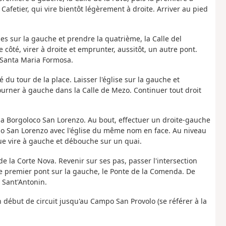
 Cafetier, qui vire bientôt légèrement à droite. Arriver au pied
rues sur la gauche et prendre la quatrième, la Calle del
 côté, virer à droite et emprunter, aussitôt, un autre pont.
 Santa Maria Formosa.
 du tour de la place. Laisser l'église sur la gauche et
tourner à gauche dans la Calle de Mezo. Continuer tout droit
e la Borgoloco San Lorenzo. Au bout, effectuer un droite-gauche
po San Lorenzo avec l'église du même nom en face. Au niveau
rue vire à gauche et débouche sur un quai.
e la Corte Nova. Revenir sur ses pas, passer l'intersection
e premier pont sur la gauche, le Ponte de la Comenda. De
e Sant'Antonin.
en début de circuit jusqu'au Campo San Provolo (se référer à la