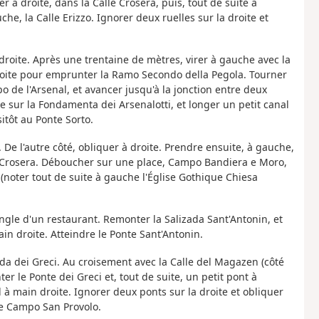
er à droite, dans la Calle Crosera, puis, tout de suite à
e, la Calle Erizzo. Ignorer deux ruelles sur la droite et
 droite. Après une trentaine de mètres, virer à gauche avec la
roite pour emprunter la Ramo Secondo della Pegola. Tourner
e l'Arsenal, et avancer jusqu'à la jonction entre deux
e sur la Fondamenta dei Arsenalotti, et longer un petit canal
itôt au Ponte Sorto.
 De l'autre côté, obliquer à droite. Prendre ensuite, à gauche,
lle Crosera. Déboucher sur une place, Campo Bandiera e Moro,
e (noter tout de suite à gauche l'Église Gothique Chiesa
angle d'un restaurant. Remonter la Salizada Sant'Antonin, et
n droite. Atteindre le Ponte Sant'Antonin.
ada dei Greci. Au croisement avec la Calle del Magazen (côté
r le Ponte dei Greci et, tout de suite, un petit pont à
l à main droite. Ignorer deux ponts sur la droite et obliquer
le Campo San Provolo.