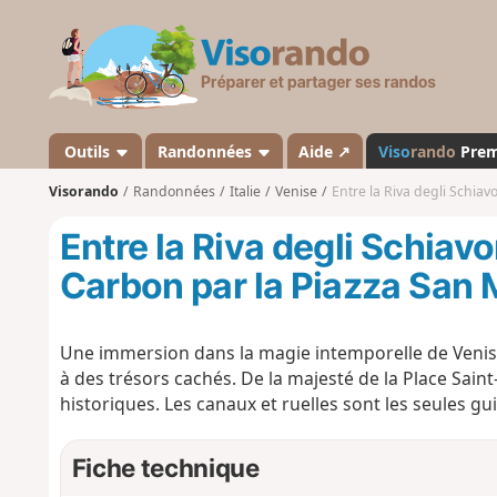
V
i
s
o
r
a
Outils
Randonnées
Aide ↗
Viso
rando
Pre
n
Visorando
Randonnées
Italie
Venise
Entre la Riva degli Schiavoni
d
o
Entre la Riva degli Schiavon
Carbon par la Piazza San
Une immersion dans la magie intemporelle de Venise,
à des trésors cachés. De la majesté de la Place Sain
historiques. Les canaux et ruelles sont les seules gu
Fiche technique