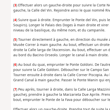
(
3
) Effectuer alors un gauche-droite pour suivre la Corte No
gauche, la Calle del Vin. Rejoindre ainsi le quai nommé Ri
(
4
) Suivre quai à droite. Emprunter le Ponte del Vin, puis l
Soupirs). Longer le Palais des Doges à main droite et virer 
niveau de la basilique, du même nom, et du campanile.
(
5
)
Tourner directement à gauche, en direction du musée arc
Musée Correr à main gauche. Au bout, effectuer un droit
droite la Calle larga de l'Ascension. Au bout, effectuer 
au bord du Bacino Orseolo. Longer le canal à main droite.
(
6
) Au bout du quai, emprunter le Ponte Goldoni. De l'autre
pour suivre la Calle Goldoni. Déboucher sur le Campo San L
Tourner ensuite à droite dans la Calle Corner Piscopia. Au b
Grand Canal à main gauche. Passer le Ponte Manin qui enj
(
7
) Peu après, tourner à droite, dans la Calle Larga Mazz
gauche), prendre à gauche la Marzarieta Due Aprile. Prendr
bout, emprunter le Ponte de la Fava pour déboucher sur le
Effectuer alors un gauche-droite. Prendre tout de suite la 