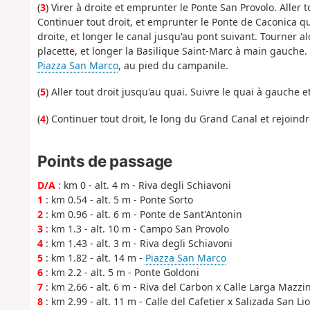
(
3
) Virer à droite et emprunter le Ponte San Provolo. Aller 
Continuer tout droit, et emprunter le Ponte de Caconica 
droite, et longer le canal jusqu'au pont suivant. Tourner a
placette, et longer la Basilique Saint-Marc à main gauche. 
Piazza San Marco
, au pied du campanile.
(
5
) Aller tout droit jusqu'au quai. Suivre le quai à gauche 
(
4
) Continuer tout droit, le long du Grand Canal et rejoindr
Points de passage
D/A
: km 0 - alt. 4 m - Riva degli Schiavoni
1
: km 0.54 - alt. 5 m - Ponte Sorto
2
: km 0.96 - alt. 6 m - Ponte de Sant'Antonin
3
: km 1.3 - alt. 10 m - Campo San Provolo
4
: km 1.43 - alt. 3 m - Riva degli Schiavoni
5
: km 1.82 - alt. 14 m -
Piazza San Marco
6
: km 2.2 - alt. 5 m - Ponte Goldoni
7
: km 2.66 - alt. 6 m - Riva del Carbon x Calle Larga Mazzin
8
: km 2.99 - alt. 11 m - Calle del Cafetier x Salizada San Lio