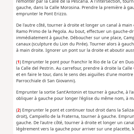
remonter par la Calle de la Pescaria. À l'intersection, tourn
gauche, dans la Calle Morosina. Prendre la première à gauch
emprunter le Pont Erizzo.
De l'autre côté, tourner à droite et longer un canal à main
Ramo Primo de la Pegola. Au bout, effectuer un gauche-d
immédiatement à gauche. Déboucher sur une place, Campo d
canaux (sculpture du Lion du Pirée). Tourner alors à gauch
à main droite. Ignorer un pont sur la droite et aboutir auss
(
1
) Emprunter le pont pour franchir le Rio de la Ca' en Duo.
la Calle del Pestrin. Au carrefour, prendre à droite la Ca
et en faire le tour, dans le sens des aiguilles d'une montr
Parrocchiale di San Giovanni).
Emprunter la sortie Sant'Antonin et tourner à gauche, à l'
obliquer à gauche pour longer l'église du même nom, à mai
(
2
) Emprunter le pont et continuer tout droit dans la Saliz
droit), Campiello de la Fraterna, tourner à gauche. Emprunte
gauche. De l'autre côté, tourner à droite et longer un cana
légèrement vers la gauche pour arriver sur une placette, 