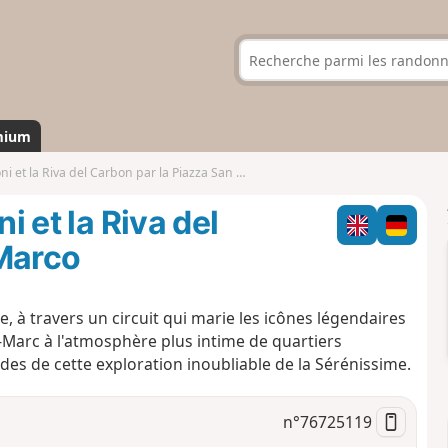
mium
 et la Riva del Carbon par la Piazza San Marco
i et la Riva del
 Marco
 à travers un circuit qui marie les icônes légendaires
t-Marc à l'atmosphère plus intime de quartiers
ides de cette exploration inoubliable de la Sérénissime.
n°
76725119