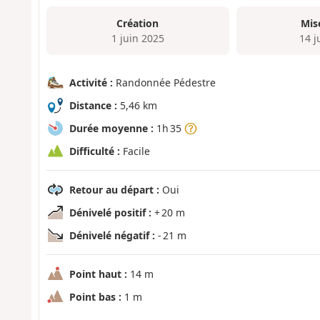
Création
Mis
1 juin 2025
14 j
Activité :
Randonnée Pédestre
Distance :
5,46 km
Durée moyenne :
1h 35
Difficulté :
Facile
Retour au départ :
Oui
Dénivelé positif :
+ 20 m
Dénivelé négatif :
- 21 m
Point haut :
14 m
Point bas :
1 m