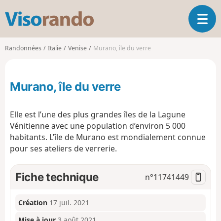
V
O
i
u
s
v
o
Randonnées
Italie
Venise
Murano, île du verre
r
r
i
a
r
n
Murano, île du verre
l
d
a
o
n
Elle est l’une des plus grandes îles de la Lagune
a
Vénitienne avec une population d’environ 5 000
v
habitants. L’île de Murano est mondialement connue
i
g
pour ses ateliers de verrerie.
a
t
Fiche technique
n°
11741449
i
o
n
Création
17 juil. 2021
Mise à jour
3 août 2021