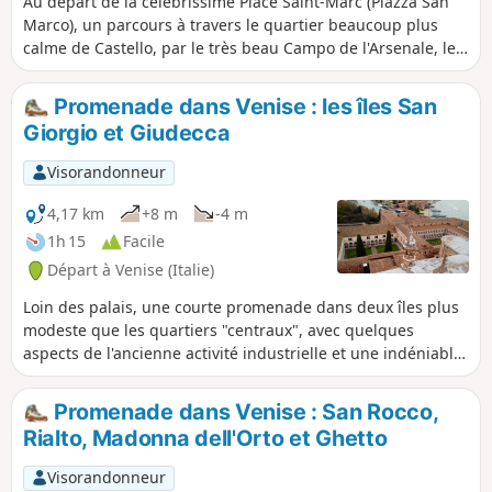
Au départ de la célébrissime Place Saint-Marc (Piazza San
Marco), un parcours à travers le quartier beaucoup plus
calme de Castello, par le très beau Campo de l'Arsenale, le
charmant couvent de San Francesco della Vigna et
l'imposante église dei Santi Giovanni e Paolo. Des ruelles
Promenade dans Venise : les îles San
qui tournicotent le long des petits canaux et quelques
Giorgio et Giudecca
points de vue sur la lagune et les îles du Nord ainsi que sur
le Grand Canal.
Visorandonneur
4,17 km
+8 m
-4 m
1h 15
Facile
Départ à Venise (Italie)
Loin des palais, une courte promenade dans deux îles plus
modeste que les quartiers "centraux", avec quelques
aspects de l'ancienne activité industrielle et une indéniable
touche maritime. La montée en haut du campanile de San
Giorgio permet de bénéficier d'un splendide panorama sur
Promenade dans Venise : San Rocco,
la ville et la mer qui l'entoure.
Rialto, Madonna dell'Orto et Ghetto
Visorandonneur