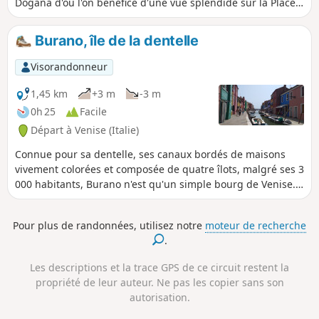
Dogana d'où l'on bénéfice d'une vue splendide sur la Place
Saint-Marc et les îles du Sud. Le parcours sinue le long des
petits canaux, traverse de nombreuses places, dont le
Burano, île de la dentelle
Campo Santa Margherita très animé, et s'offre quelques
impressions maritimes le long du Canale della Giudecca et
Visorandonneur
à l'embouchure du Grand Canal.
1,45 km
+3 m
-3 m
0h 25
Facile
Départ à Venise (Italie)
Connue pour sa dentelle, ses canaux bordés de maisons
vivement colorées et composée de quatre îlots, malgré ses 3
000 habitants, Burano n'est qu'un simple bourg de Venise.
À l'origine, les pêcheurs peignaient leur maison de
différentes couleurs pour se repérer et reconnaître leur
Pour plus de randonnées, utilisez notre
moteur de recherche
maison en cas de brume (dans cette région le brouillard est
.
particulièrement dense, surtout en hiver). Aujourd'hui
encore, les habitants ont l'obligation de repeindre leur
Les descriptions et la trace GPS de ce circuit restent la
maison une fois par an de cette même couleur.
propriété de leur auteur. Ne pas les copier sans son
autorisation.