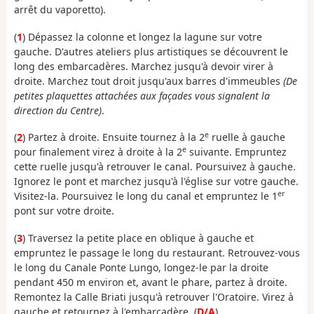
arrêt du vaporetto).
(
1
) Dépassez la colonne et longez la lagune sur votre
gauche. D'autres ateliers plus artistiques se découvrent le
long des embarcadères. Marchez jusqu'à devoir virer à
droite. Marchez tout droit jusqu'aux barres d'immeubles
(De
petites plaquettes attachées aux façades vous signalent la
direction du Centre)
.
e
(
2
) Partez à droite. Ensuite tournez à la 2
ruelle à gauche
e
pour finalement virez à droite à la 2
suivante. Empruntez
cette ruelle jusqu'à retrouver le canal. Poursuivez à gauche.
Ignorez le pont et marchez jusqu'à l'église sur votre gauche.
er
Visitez-la. Poursuivez le long du canal et empruntez le 1
pont sur votre droite.
(
3
) Traversez la petite place en oblique à gauche et
empruntez le passage le long du restaurant. Retrouvez-vous
le long du Canale Ponte Lungo, longez-le par la droite
pendant 450 m environ et, avant le phare, partez à droite.
Remontez la Calle Briati jusqu'à retrouver l'Oratoire. Virez à
gauche et retournez à l'embarcadère. (
D/A
)