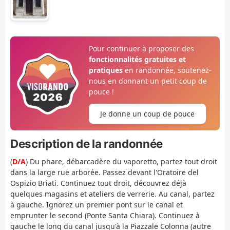
Pour continuer à proposer des
fonctionnalités gratuites et
pratiques
en randonnée, soutenez-
nous en donnant un petit coup de
pouce !
Je donne un coup de pouce
Description de la randonnée
(
D/A
) Du phare, débarcadère du vaporetto, partez tout droit
dans la large rue arborée. Passez devant l'Oratoire del
Ospizio Briati. Continuez tout droit, découvrez déjà
quelques magasins et ateliers de verrerie. Au canal, partez
à gauche. Ignorez un premier pont sur le canal et
emprunter le second (Ponte Santa Chiara). Continuez à
gauche le long du canal jusqu'à la Piazzale Colonna (autre