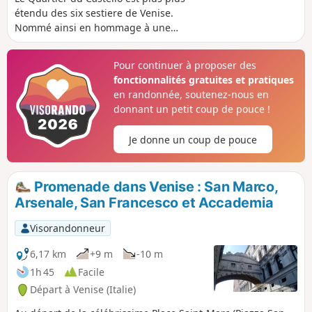
étendu des six sestiere de Venise.
Nommé ainsi en hommage à une
forteresse qui y trônait au Moyen Age, il
est surtout connu pour être le siège de
Pour continuer à proposer des
l'Arsenal de Venise. C'est un condensé
fonctionnalités gratuites et pratiques
de ce qu'offre Venise avec ses ruelles
en randonnée, soutenez-nous en
étroites, ses canaux, ses ponts, ses
donnant un petit coup de pouce !
palais ou encore ses églises. Le calme y
règne malgré le tourisme et il y fait bon
Je donne un coup de pouce
s'attarder quelques instants à regarder
passer les gondoles.
Promenade dans Venise : San Marco,
Arsenale, San Francesco et Accademia
Visorandonneur
6,17 km
+9 m
-10 m
1h 45
Facile
Départ à Venise (Italie)