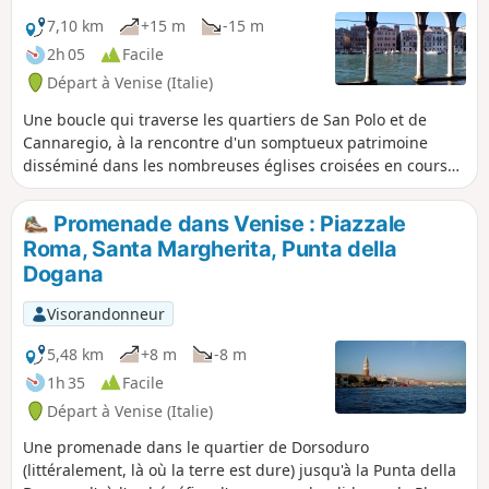
7,10 km
+15 m
-15 m
2h 05
Facile
Départ à Venise (Italie)
Une boucle qui traverse les quartiers de San Polo et de
Cannaregio, à la rencontre d'un somptueux patrimoine
disséminé dans les nombreuses églises croisées en cours
de route et dans quelques superbes musées. Un passage
sur le célèbre Pont du Rialto, la traversée de l'ancien ghetto
Promenade dans Venise : Piazzale
juif, quelques points de vue sur la lagune, et beaucoup de
Roma, Santa Margherita, Punta della
petits canaux complètent ce tableau riche en couleurs.
Dogana
Visorandonneur
5,48 km
+8 m
-8 m
1h 35
Facile
Départ à Venise (Italie)
Une promenade dans le quartier de Dorsoduro
(littéralement, là où la terre est dure) jusqu'à la Punta della