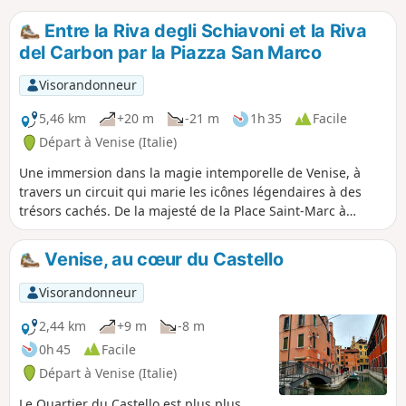
Entre la Riva degli Schiavoni et la Riva
del Carbon par la Piazza San Marco
Visorandonneur
5,46 km
+20 m
-21 m
1h 35
Facile
Départ à Venise (Italie)
Une immersion dans la magie intemporelle de Venise, à
travers un circuit qui marie les icônes légendaires à des
trésors cachés. De la majesté de la Place Saint-Marc à
l'atmosphère plus intime de quartiers historiques. Les
canaux et ruelles sont les seules guides de cette exploration
Venise, au cœur du Castello
inoubliable de la Sérénissime.
Visorandonneur
2,44 km
+9 m
-8 m
0h 45
Facile
Départ à Venise (Italie)
Le Quartier du Castello est plus plus