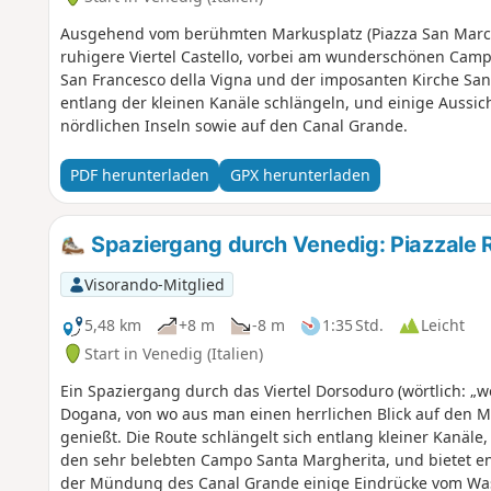
Ausgehend vom berühmten Markusplatz (Piazza San Marco)
ruhigere Viertel Castello, vorbei am wunderschönen Camp
San Francesco della Vigna und der imposanten Kirche Santi
entlang der kleinen Kanäle schlängeln, und einige Aussic
nördlichen Inseln sowie auf den Canal Grande.
PDF herunterladen
GPX herunterladen
Spaziergang durch Venedig: Piazzale 
Visorando-Mitglied
5,48 km
+8 m
-8 m
1:35 Std.
Leicht
Start in Venedig (Italien)
Ein Spaziergang durch das Viertel Dorsoduro (wörtlich: „wo
Dogana, von wo aus man einen herrlichen Blick auf den M
genießt. Die Route schlängelt sich entlang kleiner Kanäle,
den sehr belebten Campo Santa Margherita, und bietet en
der Mündung des Canal Grande einige Eindrücke vom Was