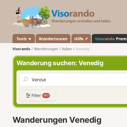
V
i
s
o
r
a
Tools
Wandertouren
Hilfe ↗
Viso
rando
Prem
n
Visorando
Wanderungen
Italien
Venedig
d
o
Wanderung suchen: Venedig
Filter
NEU
Wanderungen Venedig