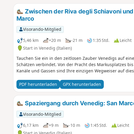
Zwischen der Riva degli Schiavoni und 
Marco
Visorando-Mitglied
5,46 km
+20 m
-21 m
1:35 Std.
Leicht
Start in Venedig (Italien)
Tauchen Sie ein in den zeitlosen Zauber Venedigs auf ein
Schätzen verbindet. Von der Pracht des Markusplatzes bis 
Kanäle und Gassen sind Ihre einzigen Wegweiser auf dies
PDF herunterladen
GPX herunterladen
Spaziergang durch Venedig: San Marc
Visorando-Mitglied
6,17 km
+9 m
-10 m
1:45 Std.
Leicht
Start in Venedig (Italien)