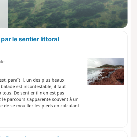
ar le sentier littoral
ile
est, paraît il, un des plus beaux
 balade est incontestable, il faut
à tous. De sentier il n'en est pas
 le parcours s'apparente souvent à un
e de se mouiller les pieds en calculant
la merci d'une vague taquine, aucun
. Et quel bonheur de surplomber du haut
, une partie du contournement du
boulement. Utiliser les chemins