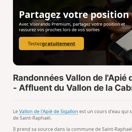
Partagez votre position
Avec Visorando Premium, partagez votre position
et
rassurez vos proches lors de vos sorties
Testez
gratuitement
Randonnées Vallon de l'Apié d
- Affluent du Vallon de la Cab
Le
Vallon de l'Apié de Sigallon
est un cours d'eau qui 
de Saint-Raphaël.
Il prend sa source dans la commune de Saint-Raphaël