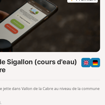
e
c
m
h
o
a
i
m
p
e Sigallon (cours d'eau)
re
se jette dans Vallon de la Cabre au niveau de la commune
.