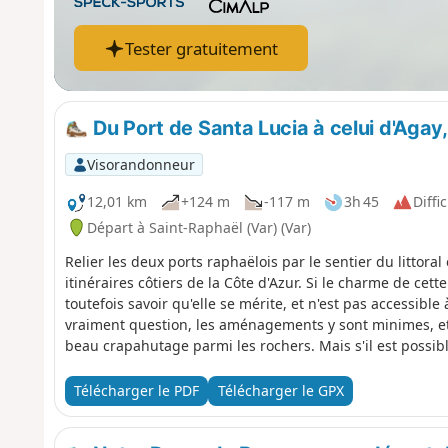
Tester gratuitement
Du Port de Santa Lucia à celui d'Agay, p
Visorandonneur
12,01 km
+124 m
-117 m
3h 45
Diffic
Départ à Saint-Raphaël (Var) (Var)
Relier les deux ports raphaëlois par le sentier du littoral 
itinéraires côtiers de la Côte d'Azur. Si le charme de cette
toutefois savoir qu'elle se mérite, et n'est pas accessible 
vraiment question, les aménagements y sont minimes, et
beau crapahutage parmi les rochers. Mais s'il est possibl
mal le temps de franchissement de certains passages à 
risque de se tromper car le balisage (Jaune) est au top
Télécharger le PDF
Télécharger le GPX
du Dramont, tout le parcours et bien au-delà. Attention
Dramont serait actuellement impraticable, du fait d'un é