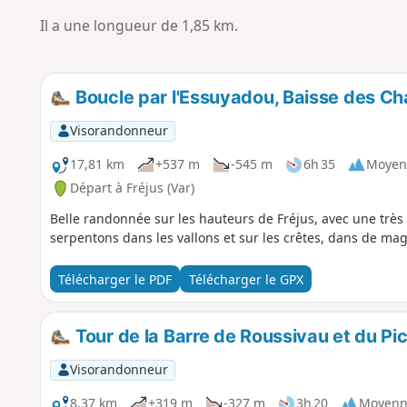
Il a une longueur de 1,85 km.
Boucle par l'Essuyadou, Baisse des Ch
Visorandonneur
17,81 km
+537 m
-545 m
6h 35
Moyen
Départ à Fréjus (Var)
Belle randonnée sur les hauteurs de Fréjus, avec une très 
serpentons dans les vallons et sur les crêtes, dans de mag
Télécharger le PDF
Télécharger le GPX
Tour de la Barre de Roussivau et du Pi
Visorandonneur
8,37 km
+319 m
-327 m
3h 20
Moyenn