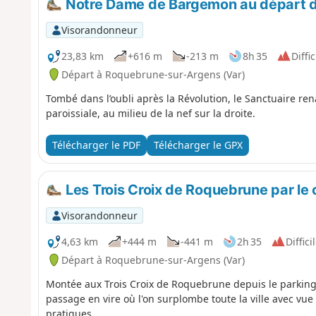
forestiers voisins pour rejoindre la pointe de Camp long
Notre Dame de Bargemon au départ 
Visorandonneur
23,83 km
+616 m
-213 m
8h 35
Diffic
Départ à Roquebrune-sur-Argens (Var)
Tombé dans l’oubli après la Révolution, le Sanctuaire rena
paroissiale, au milieu de la nef sur la droite.
Télécharger le PDF
Télécharger le GPX
Les Trois Croix de Roquebrune par le
Visorandonneur
4,63 km
+444 m
-441 m
2h 35
Diffici
Départ à Roquebrune-sur-Argens (Var)
Montée aux Trois Croix de Roquebrune depuis le parking 
passage en vire où l'on surplombe toute la ville avec vue s
pratiques.