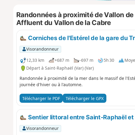
Randonnées à proximité de Vallon de l
Affluent du Vallon de la Cabre
Corniches de l'Estérel de la gare du 
Visorandonneur
12,33 km
+687 m
-697 m
5h 30
Moy
Départ à Saint-Raphaël (Var) (Var)
Randonnée à proximité de la mer dans le massif de l'Esté
journée d'hiver ou à l'automne.
Télécharger le PDF
Télécharger le GPX
Sentier littoral entre Saint-Raphaël e
Visorandonneur