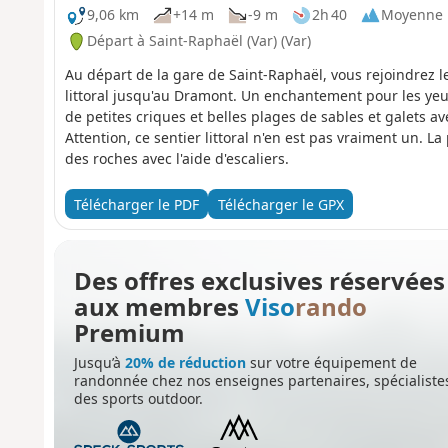
9,06 km
+14 m
-9 m
2h 40
Moyenne
Départ à Saint-Raphaël (Var) (Var)
Au départ de la gare de Saint-Raphaël, vous rejoindrez l
littoral jusqu'au Dramont. Un enchantement pour les yeux
de petites criques et belles plages de sables et galets 
Attention, ce sentier littoral n'en est pas vraiment un. L
des roches avec l'aide d'escaliers.
Télécharger le PDF
Télécharger le GPX
Des offres exclusives réservées
aux membres
Viso
rando
Premium
Jusqu’à
20% de réduction
sur votre équipement de
randonnée chez nos enseignes partenaires, spécialiste
des sports outdoor.