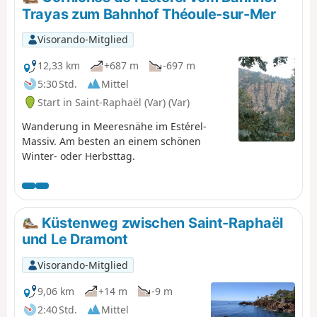
Trayas zum Bahnhof Théoule-sur-Mer
Visorando-Mitglied
12,33 km
+687 m
-697 m
5:30 Std.
Mittel
Start in Saint-Raphaël (Var) (Var)
Wanderung in Meeresnähe im Estérel-
Massiv. Am besten an einem schönen
Winter- oder Herbsttag.
Küstenweg zwischen Saint-Raphaël
und Le Dramont
Visorando-Mitglied
9,06 km
+14 m
-9 m
2:40 Std.
Mittel