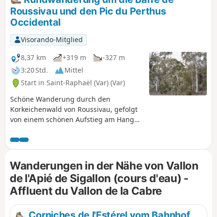
Roussivau und den Pic du Perthus
Occidental
Visorando-Mitglied
8,37 km
+319 m
-327 m
3:20 Std.
Mittel
Start in Saint-Raphaël (Var) (Var)
Schöne Wanderung durch den
Korkeichenwald von Roussivau, gefolgt
von einem schönen Aufstieg am Hang
des Pic du Perthus Occidental bis zum
Plateau der Baisse Andoulette und der
Baisse des Charretiers. Schöne
Panoramablicke auf die
Wanderungen in der Nähe von Vallon
symbolträchtigen Gipfel des Estérel und
de l'Apié de Sigallon (cours d'eau) -
den Golf von Fréjus. Abstieg in ein
Affluent du Vallon de la Cabre
enges Tal.
Corniches de l'Estérel vom Bahnhof