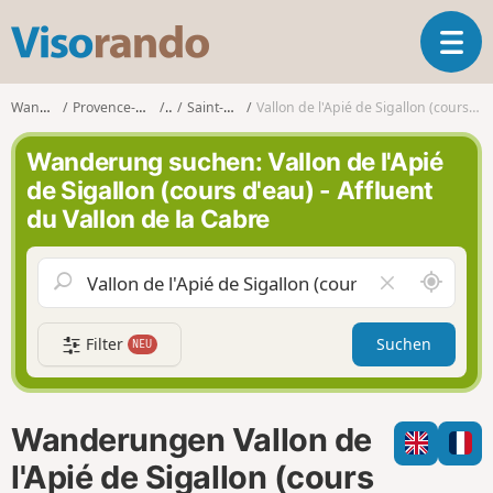
V
T
i
o
s
g
o
Wanderungen
Provence-Alpes-Côte d'Azur
Var
Saint-Raphaël (Var)
Vallon de l'Apié de Sigallon (cours d'eau) - Affluent du Vallon de la Cabre
g
r
l
a
Wanderung suchen: Vallon de l'Apié
e
n
de Sigallon (cours d'eau) - Affluent
n
d
du Vallon de la Cabre
a
o
v
i
S
F
g
c
e
a
h
l
t
Filter
Suchen
NEU
a
d
i
u
l
o
m
e
n
i
e
Wanderungen Vallon de
c
r
h
e
l'Apié de Sigallon (cours
u
n