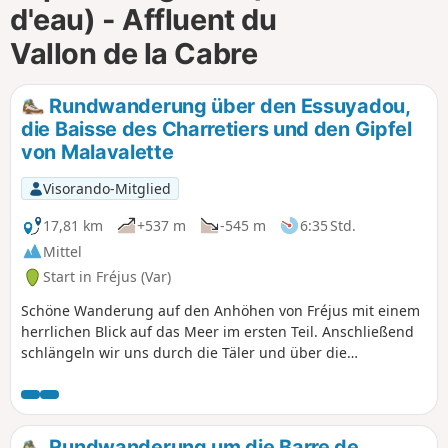
d'eau) - Affluent du
m
Vallon de la Cabre
Rundwanderung über den Essuyadou,
die Baisse des Charretiers und den Gipfel
von Malavalette
Visorando-Mitglied
17,81 km
+537 m
-545 m
6:35 Std.
Mittel
Start in Fréjus (Var)
Schöne Wanderung auf den Anhöhen von Fréjus mit einem
herrlichen Blick auf das Meer im ersten Teil. Anschließend
schlängeln wir uns durch die Täler und über die
Bergrücken, durch wunderschöne Korkeichen- und
Eukalyptuswälder.
Rundwanderung um die Barre de