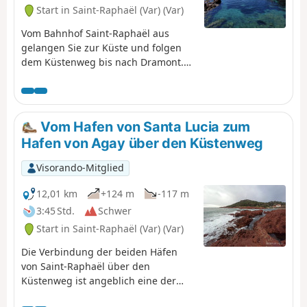
Start in Saint-Raphaël (Var) (Var)
Vom Bahnhof Saint-Raphaël aus
gelangen Sie zur Küste und folgen
dem Küstenweg bis nach Dramont.
Die rote Felsküste mit ihren kleinen
Buchten und schönen Sand- und
Kiesstränden sowie dem
türkisfarbenen Meer ist eine wahre
Vom Hafen von Santa Lucia zum
Augenweide. Achtung, dieser
Hafen von Agay über den Küstenweg
Küstenweg ist kein richtiger Weg.
Man bewegt sich hauptsächlich auf
Visorando-Mitglied
Felsen und mit Hilfe von Treppen
fort.
12,01 km
+124 m
-117 m
3:45 Std.
Schwer
Start in Saint-Raphaël (Var) (Var)
Die Verbindung der beiden Häfen
von Saint-Raphaël über den
Küstenweg ist angeblich eine der
schönsten Küstenrouten der Côte