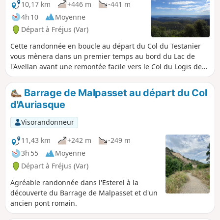
10,17 km
+446 m
-441 m
4h 10
Moyenne
Départ à Fréjus (Var)
Cette randonnée en boucle au départ du Col du Testanier
vous mènera dans un premier temps au bord du Lac de
l'Avellan avant une remontée facile vers le Col du Logis de
Paris. Ensuite, une montée ardue par des sentiers peu
fréquentés vous conduira sur une crête au pied du Mont
Barrage de Malpasset au départ du Col
Vinaigre. L'ascension de ce sommet, point culminant de
d'Auriasque
l'Estérel, récompensera vos efforts par un magnifique
panorama à 360° du Mercantour à Saint-Tropez et de
Visorandonneur
Vintimille à la Sainte-Victoire !
11,43 km
+242 m
-249 m
3h 55
Moyenne
Départ à Fréjus (Var)
Agréable randonnée dans l'Esterel à la
découverte du Barrage de Malpasset et d'un
ancien pont romain.