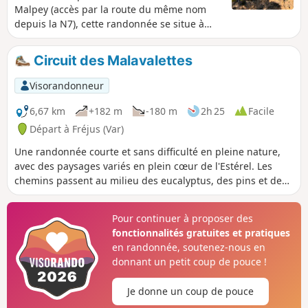
Malpey (accès par la route du même nom
depuis la N7), cette randonnée se situe à
proximité du Mont Vinaigre, plus haut
sommet de l'Esterel (614 m). C'est un
Circuit des Malavalettes
parcours peu fréquenté empruntant des
chemins pour la plupart non balisés. La
Visorandonneur
diversité des paysages en fait l'intérêt, entre
vallons et lignes de crêtes au milieu des
6,67 km
+182 m
-180 m
2h 25
Facile
pins, des eucalyptus et des chênes liège.
Départ à Fréjus (Var)
Sortie à faire par une journée d'hiver
Une randonnée courte et sans difficulté en pleine nature,
ensoleillée plutôt qu'en plein été.
avec des paysages variés en plein cœur de l'Estérel. Les
chemins passent au milieu des eucalyptus, des pins et des
chênes lièges. Itinéraire peu fréquenté sur des chemins
non balisés.
Pour continuer à proposer des
fonctionnalités gratuites et pratiques
en randonnée, soutenez-nous en
donnant un petit coup de pouce !
Je donne un coup de pouce