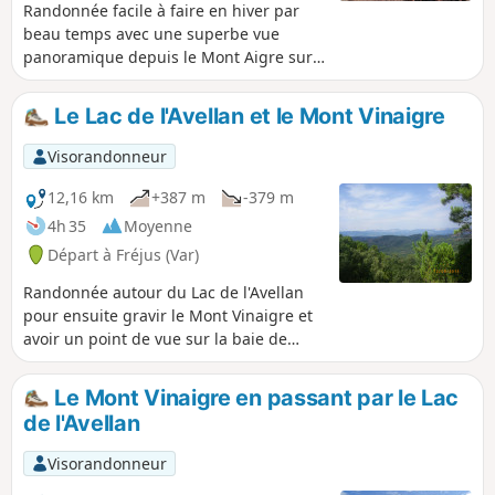
Randonnée facile à faire en hiver par
beau temps avec une superbe vue
panoramique depuis le Mont Aigre sur
la baie de Fréjus, l'Estérel, la mer et le
Mercantour enneigé.
Le Lac de l'Avellan et le Mont Vinaigre
Visorandonneur
12,16 km
+387 m
-379 m
4h 35
Moyenne
Départ à Fréjus (Var)
Randonnée autour du Lac de l'Avellan
pour ensuite gravir le Mont Vinaigre et
avoir un point de vue sur la baie de
Fréjus et les alentours.
Le Mont Vinaigre en passant par le Lac
de l'Avellan
Visorandonneur