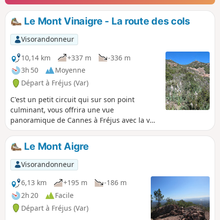
Le Mont Vinaigre - La route des cols
Visorandonneur
10,14 km
+337 m
-336 m
3h 50
Moyenne
Départ à Fréjus (Var)
C'est un petit circuit qui sur son point
culminant, vous offrira une vue
panoramique de Cannes à Fréjus avec la vue
sur mer.
Le Mont Aigre
Visorandonneur
6,13 km
+195 m
-186 m
2h 20
Facile
Départ à Fréjus (Var)