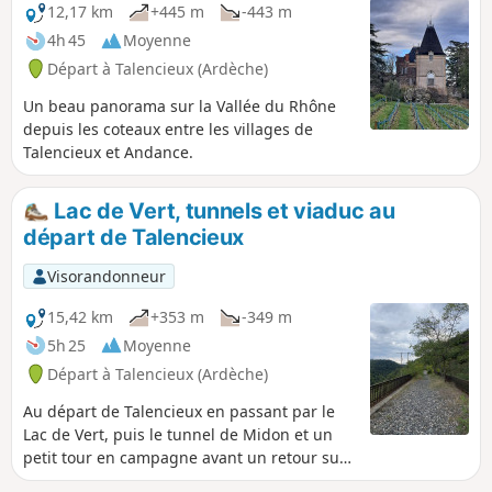
12,17 km
+445 m
-443 m
4h 45
Moyenne
Départ à Talencieux (Ardèche)
Un beau panorama sur la Vallée du Rhône
depuis les coteaux entre les villages de
Talencieux et Andance.
Lac de Vert, tunnels et viaduc au
départ de Talencieux
Visorandonneur
15,42 km
+353 m
-349 m
5h 25
Moyenne
Départ à Talencieux (Ardèche)
Au départ de Talencieux en passant par le
Lac de Vert, puis le tunnel de Midon et un
petit tour en campagne avant un retour sur
l'ancienne voie ferrée pour franchir le Viaduc