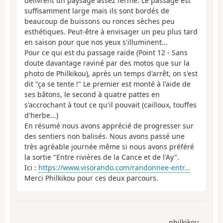
délivrent un paysage assez fermé. Le passage est
suffisamment large mais ils sont bordés de
beaucoup de buissons ou ronces sèches peu
esthétiques. Peut-être à envisager un peu plus tard
en saison pour que nos yeux s'illuminent...
Pour ce qui est du passage raide (Point 12 - Sans
doute davantage raviné par des motos que sur la
photo de Philkikou), après un temps d'arrêt, on s'est
dit "ça se tente !" Le premier est monté à l'aide de
ses bâtons, le second à quatre pattes en
s'accrochant à tout ce qu'il pouvait (cailloux, touffes
d'herbe...)
En résumé nous avons apprécié de progresser sur
des sentiers non balisés. Nous avons passé une
très agréable journée même si nous avons préféré
la sortie "Entre rivières de la Cance et de l'Ay".
Ici :
https://www.visorando.com/randonnee-entr...
Merci Philkikou pour ces deux parcours.
philkikou