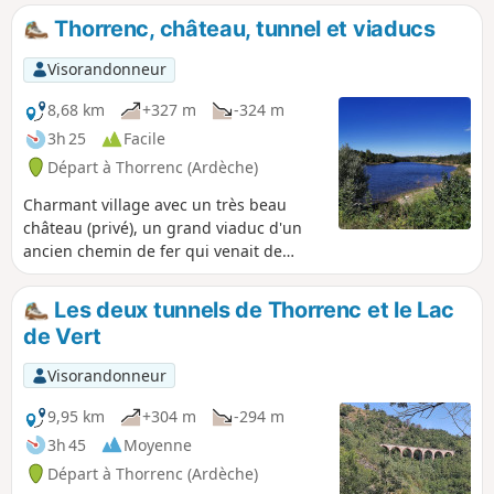
la Goueille, de la Manoha et du ruisseau de
Thorrenc, château, tunnel et viaducs
Pralong. Et bien entendu, il faudra remonter,
ce qui rend cette randonnée variée et en
Visorandonneur
même temps sportive. Vous ferez un peu
d'histoire en passant près des ruines du
8,68 km
+327 m
-324 m
château d'Oriol. (Lire, dans les infos
3h 25
Facile
pratiques, l'avertissement relatif à un
Départ à Thorrenc (Ardèche)
éboulement sur ce parcours.)
Charmant village avec un très beau
château (privé), un grand viaduc d'un
ancien chemin de fer qui venait de
Firminy et allait jusqu'à Saint-Rambert
d'Albon.
Les deux tunnels de Thorrenc et le Lac
de Vert
Visorandonneur
9,95 km
+304 m
-294 m
3h 45
Moyenne
Départ à Thorrenc (Ardèche)