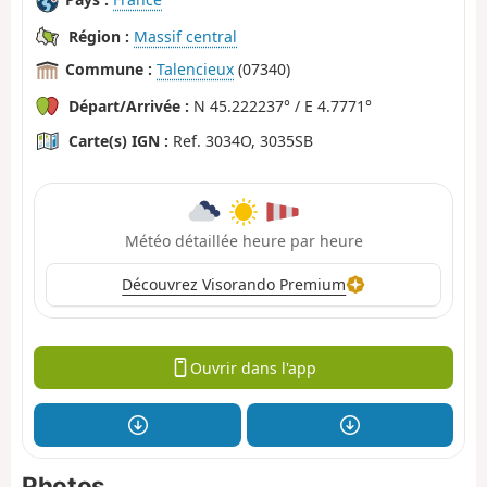
Région :
Massif central
Commune :
Talencieux
(07340)
Départ/Arrivée :
N 45.222237° / E 4.7771°
Carte(s) IGN :
Ref. 3034O, 3035SB
Météo détaillée heure par heure
Découvrez Visorando Premium
Ouvrir dans l'app
Photos