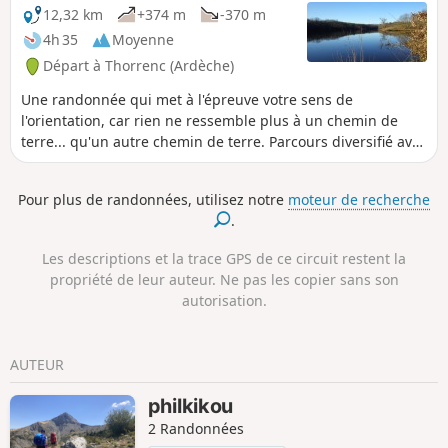
12,32 km
+374 m
-370 m
4h 35
Moyenne
Départ à Thorrenc (Ardèche)
Une randonnée qui met à l'épreuve votre sens de
l'orientation, car rien ne ressemble plus à un chemin de
terre... qu'un autre chemin de terre. Parcours diversifié avec
une belle vue sur les sommets ardéchois et ligériens (Loire
42) depuis le plateau Vernoscois.
Pour plus de randonnées, utilisez notre
moteur de recherche
.
Les descriptions et la trace GPS de ce circuit restent la
propriété de leur auteur. Ne pas les copier sans son
autorisation.
AUTEUR
philkikou
2 Randonnées