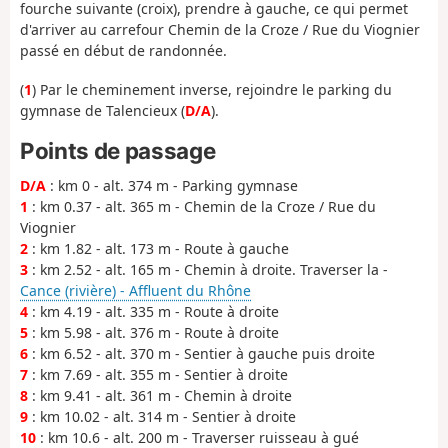
fourche suivante (croix), prendre à gauche, ce qui permet
d'arriver au carrefour Chemin de la Croze / Rue du Viognier
passé en début de randonnée.
(
1
) Par le cheminement inverse, rejoindre le parking du
gymnase de Talencieux (
D/A
).
Points de passage
D/A
: km 0 - alt. 374 m - Parking gymnase
1
: km 0.37 - alt. 365 m - Chemin de la Croze / Rue du
Viognier
2
: km 1.82 - alt. 173 m - Route à gauche
3
: km 2.52 - alt. 165 m - Chemin à droite. Traverser la -
Cance (rivière) - Affluent du Rhône
4
: km 4.19 - alt. 335 m - Route à droite
5
: km 5.98 - alt. 376 m - Route à droite
6
: km 6.52 - alt. 370 m - Sentier à gauche puis droite
7
: km 7.69 - alt. 355 m - Sentier à droite
8
: km 9.41 - alt. 361 m - Chemin à droite
9
: km 10.02 - alt. 314 m - Sentier à droite
10
: km 10.6 - alt. 200 m - Traverser ruisseau à gué