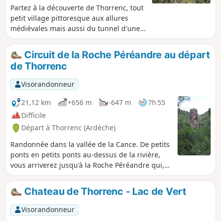
Partez à la découverte de Thorrenc, tout
petit village pittoresque aux allures
médiévales mais aussi du tunnel d'une
ancienne voie ferroviaire régionale et
pour finir du très beau Lac de Vert !
Circuit de la Roche Péréandre au départ
de Thorrenc
Visorandonneur
21,12 km
+656 m
-647 m
7h 55
Difficile
Départ à Thorrenc (Ardèche)
Randonnée dans la vallée de la Cance. De petits
ponts en petits ponts au-dessus de la rivière,
vous arriverez jusqu'à la Roche Péréandre qui,
j'en suis sûr vous étonnera si vous ne la
connaissez pas. Votre âme d'aventurier vous
Chateau de Thorrenc - Lac de Vert
fera passer dans l'ancien tunnel ferroviaire et
sur le viaduc de Thorrenc sans hésitation
Visorandonneur