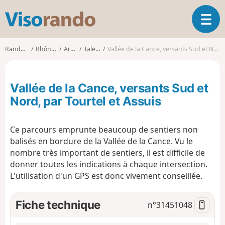
V
O
i
u
s
v
o
Randonnées
Rhône-Alpes
Ardèche
Talencieux
Vallée de la Cance, versants Sud et Nord, par Tourtel et Assuis
r
r
i
a
r
n
Vallée de la Cance, versants Sud et
l
d
a
Nord, par Tourtel et Assuis
o
n
a
Ce parcours emprunte beaucoup de sentiers non
v
i
balisés en bordure de la Vallée de la Cance. Vu le
g
nombre très important de sentiers, il est difficile de
a
donner toutes les indications à chaque intersection.
t
L'utilisation d'un GPS est donc vivement conseillée.
i
o
Fiche technique
n
n°
31451048