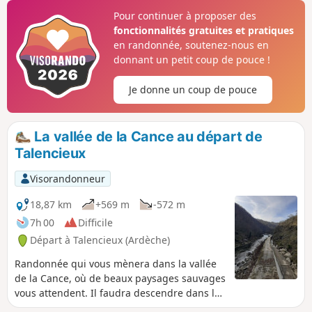
de Thorrenc, le Tunnel de Thorrenc et le
Pour continuer à proposer des
Viaduc du Thorrenson . Ne pas oublier une
fonctionnalités gratuites et pratiques
lampe frontale ou autre pour la traversée
en randonnée, soutenez-nous en
des deux tunnels.
donnant un petit coup de pouce !
Je donne un coup de pouce
La vallée de la Cance au départ de
Talencieux
Visorandonneur
18,87 km
+569 m
-572 m
7h 00
Difficile
Départ à Talencieux (Ardèche)
Randonnée qui vous mènera dans la vallée
de la Cance, où de beaux paysages sauvages
vous attendent. Il faudra descendre dans la
vallée de la Cance, les combes druisseau de