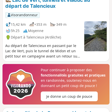
Lac de Vert, tunnels et viaduc au
intersection. L'utilisation d'un GPS est
départ de Talencieux
donc vivement conseillée.
Visorandonneur
15,42 km
+353 m
-349 m
5h 25
Moyenne
Départ à Talencieux (Ardèche)
Au départ de Talencieux en passant par le
Lac de Vert, puis le tunnel de Midon et un
petit tour en campagne avant un retour sur
l'ancienne voie ferrée pour franchir le Viaduc
de Thorrenc, le Tunnel de Thorrenc et le
Pour continuer à proposer des
Viaduc du Thorrenson . Ne pas oublier une
fonctionnalités gratuites et pratiques
lampe frontale ou autre pour la traversée
en randonnée, soutenez-nous en
des deux tunnels.
donnant un petit coup de pouce !
Je donne un coup de pouce