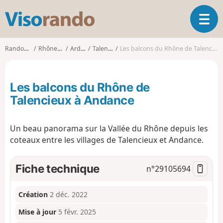
V
O
i
u
s
v
o
Randonnées
Rhône-Alpes
Ardèche
Talencieux
Les balcons du Rhône de Talencieux à Andance
r
r
i
a
r
n
Les balcons du Rhône de
l
d
a
Talencieux à Andance
o
n
a
Un beau panorama sur la Vallée du Rhône depuis les
v
i
coteaux entre les villages de Talencieux et Andance.
g
a
Fiche technique
n°
29105694
t
i
o
Création
2 déc. 2022
n
Mise à jour
5 févr. 2025