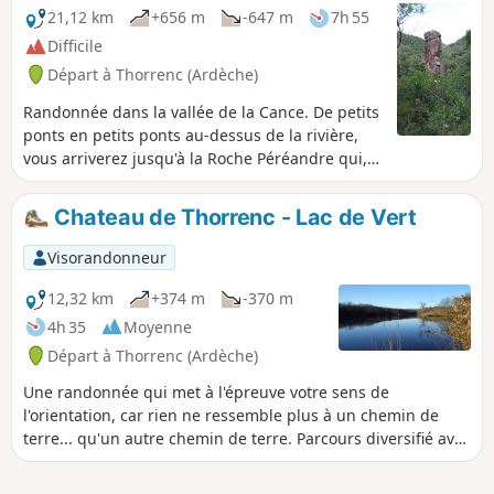
21,12 km
+656 m
-647 m
7h 55
Difficile
Départ à Thorrenc (Ardèche)
Randonnée dans la vallée de la Cance. De petits
ponts en petits ponts au-dessus de la rivière,
vous arriverez jusqu'à la Roche Péréandre qui,
j'en suis sûr vous étonnera si vous ne la
connaissez pas. Votre âme d'aventurier vous
Chateau de Thorrenc - Lac de Vert
fera passer dans l'ancien tunnel ferroviaire et
sur le viaduc de Thorrenc sans hésitation
Visorandonneur
12,32 km
+374 m
-370 m
4h 35
Moyenne
Départ à Thorrenc (Ardèche)
Une randonnée qui met à l'épreuve votre sens de
l'orientation, car rien ne ressemble plus à un chemin de
terre... qu'un autre chemin de terre. Parcours diversifié avec
une belle vue sur les sommets ardéchois et ligériens (Loire
42) depuis le plateau Vernoscois.