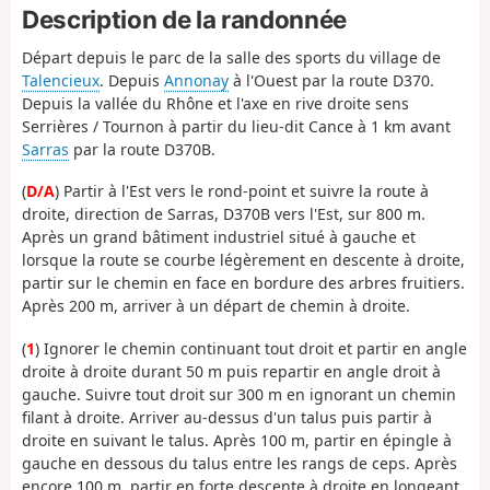
Description de la randonnée
Départ depuis le parc de la salle des sports du village de
Talencieux
. Depuis
Annonay
à l'Ouest par la route D370.
Depuis la vallée du Rhône et l'axe en rive droite sens
Serrières / Tournon à partir du lieu-dit Cance à 1 km avant
Sarras
par la route D370B.
(
D/A
) Partir à l'Est vers le rond-point et suivre la route à
droite, direction de Sarras, D370B vers l'Est, sur 800 m.
Après un grand bâtiment industriel situé à gauche et
lorsque la route se courbe légèrement en descente à droite,
partir sur le chemin en face en bordure des arbres fruitiers.
Après 200 m, arriver à un départ de chemin à droite.
(
1
) Ignorer le chemin continuant tout droit et partir en angle
droite à droite durant 50 m puis repartir en angle droit à
gauche. Suivre tout droit sur 300 m en ignorant un chemin
filant à droite. Arriver au-dessus d'un talus puis partir à
droite en suivant le talus. Après 100 m, partir en épingle à
gauche en dessous du talus entre les rangs de ceps. Après
encore 100 m, partir en forte descente à droite en longeant