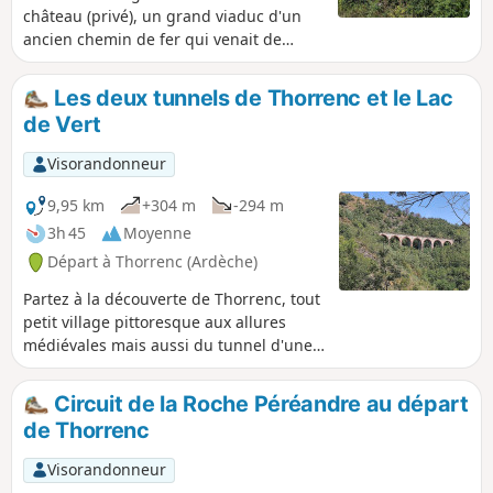
château (privé), un grand viaduc d'un
ancien chemin de fer qui venait de
Firminy et allait jusqu'à Saint-Rambert
d'Albon.
Les deux tunnels de Thorrenc et le Lac
de Vert
Visorandonneur
9,95 km
+304 m
-294 m
3h 45
Moyenne
Départ à Thorrenc (Ardèche)
Partez à la découverte de Thorrenc, tout
petit village pittoresque aux allures
médiévales mais aussi du tunnel d'une
ancienne voie ferroviaire régionale et
pour finir du très beau Lac de Vert !
Circuit de la Roche Péréandre au départ
de Thorrenc
Visorandonneur