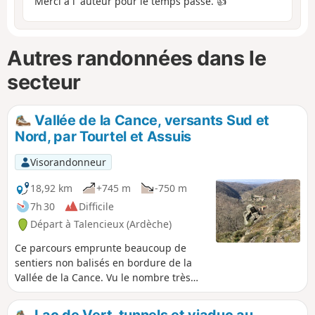
Merci à l' auteur pour le temps passé. 👍
Autres randonnées dans le
secteur
Vallée de la Cance, versants Sud et
Nord, par Tourtel et Assuis
Visorandonneur
18,92 km
+745 m
-750 m
7h 30
Difficile
Départ à Talencieux (Ardèche)
Ce parcours emprunte beaucoup de
sentiers non balisés en bordure de la
Vallée de la Cance. Vu le nombre très
important de sentiers, il est difficile de
donner toutes les indications à chaque