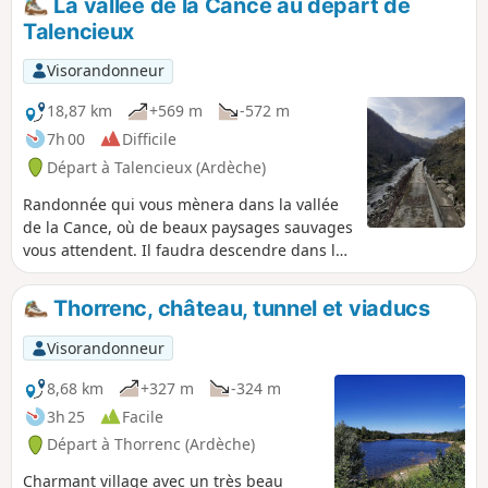
La vallée de la Cance au départ de
Talencieux
Visorandonneur
18,87 km
+569 m
-572 m
7h 00
Difficile
Départ à Talencieux (Ardèche)
Randonnée qui vous mènera dans la vallée
de la Cance, où de beaux paysages sauvages
vous attendent. Il faudra descendre dans la
vallée de la Cance, les combes druisseau de
la Goueille, de la Manoha et du ruisseau de
Thorrenc, château, tunnel et viaducs
Pralong. Et bien entendu, il faudra remonter,
ce qui rend cette randonnée variée et en
Visorandonneur
même temps sportive. Vous ferez un peu
d'histoire en passant près des ruines du
8,68 km
+327 m
-324 m
château d'Oriol. (Lire, dans les infos
3h 25
Facile
pratiques, l'avertissement relatif à un
Départ à Thorrenc (Ardèche)
éboulement sur ce parcours.)
Charmant village avec un très beau