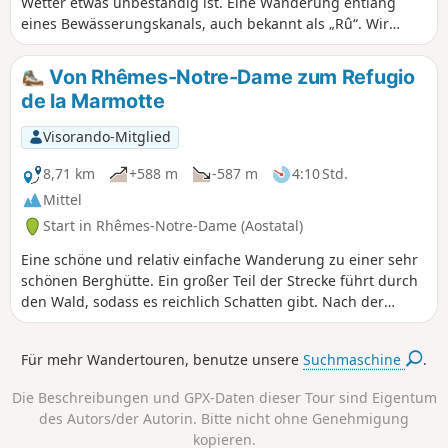
Wetter etwas unbeständig ist. Eine Wanderung entlang
eines Bewässerungskanals, auch bekannt als „Rû“. Wir
starten im ruhigen Dorf Bruil und machen eine
Rundwanderung über Pessey und Rhêmes-Notre-Dame
Von Rhêmes-Notre-Dame zum Refugio
zurück. Zu Beginn erwartet uns ein ordentlicher Anstieg,
de la Marmotte
danach geht es jedoch gemächlich weiter.
Visorando-Mitglied
8,71 km
+588 m
-587 m
4:10 Std.
Mittel
Start in Rhêmes-Notre-Dame (Aostatal)
Eine schöne und relativ einfache Wanderung zu einer sehr
schönen Berghütte. Ein großer Teil der Strecke führt durch
den Wald, sodass es reichlich Schatten gibt. Nach der
Berghütte können Sie noch ein Stück weitergehen, um an
einem kleinen Bach (2) zu sitzen und sich auszuruhen.
Für mehr Wandertouren, benutze unsere
Suchmaschine
.
Wenn Sie Lust auf eine sehr kurze Wanderung haben (zum
Beispiel wegen schlechten Wetters), biegen Sie an (3) links
Die Beschreibungen und GPX-Daten dieser Tour sind Eigentum
ab, anstatt bergauf zu gehen. Sie wandern entlang eines
des Autors/der Autorin. Bitte nicht ohne Genehmigung
sehr alten Bewässerungskanals (Rû).
kopieren.