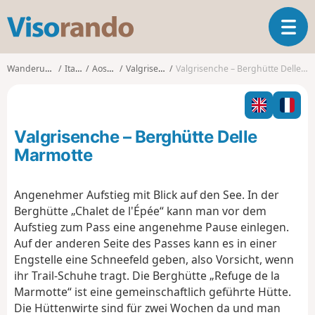
V
T
i
o
s
g
o
Wanderungen
Italien
Aostatal
Valgrisenche
Valgrisenche – Berghütte Delle Marmotte
g
r
l
a
e
n
n
d
Valgrisenche – Berghütte Delle
a
o
v
Marmotte
i
g
Angenehmer Aufstieg mit Blick auf den See. In der
a
Berghütte „Chalet de l'Épée“ kann man vor dem
t
i
Aufstieg zum Pass eine angenehme Pause einlegen.
o
Auf der anderen Seite des Passes kann es in einer
n
Engstelle eine Schneefeld geben, also Vorsicht, wenn
ihr Trail-Schuhe tragt. Die Berghütte „Refuge de la
Marmotte“ ist eine gemeinschaftlich geführte Hütte.
Die Hüttenwirte sind für zwei Wochen da und man