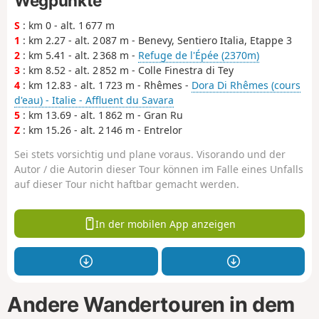
Wegpunkte
S
: km 0 - alt. 1 677 m
1
: km 2.27 - alt. 2 087 m - Benevy, Sentiero Italia, Etappe 3
2
: km 5.41 - alt. 2 368 m -
Refuge de l'Épée (2370m)
3
: km 8.52 - alt. 2 852 m - Colle Finestra di Tey
4
: km 12.83 - alt. 1 723 m - Rhêmes -
Dora Di Rhêmes (cours
d'eau) - Italie - Affluent du Savara
5
: km 13.69 - alt. 1 862 m - Gran Ru
Z
: km 15.26 - alt. 2 146 m - Entrelor
Sei stets vorsichtig und plane voraus. Visorando und der
Autor / die Autorin dieser Tour können im Falle eines Unfalls
auf dieser Tour nicht haftbar gemacht werden.
In der mobilen App anzeigen
Andere Wandertouren in dem