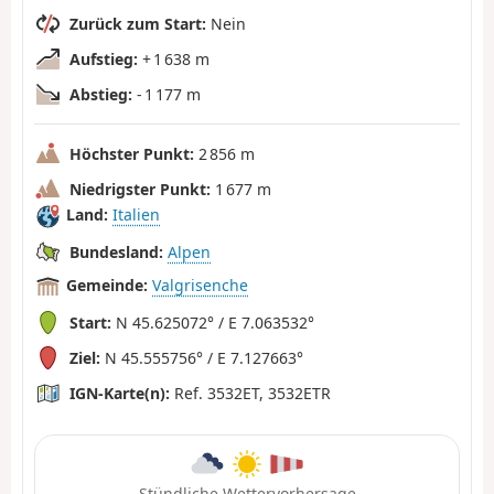
Zurück zum Start:
Nein
Aufstieg:
+ 1 638 m
Abstieg:
- 1 177 m
Höchster Punkt:
2 856 m
Niedrigster Punkt:
1 677 m
Land:
Italien
Bundesland:
Alpen
Gemeinde:
Valgrisenche
Start:
N 45.625072° / E 7.063532°
Ziel:
N 45.555756° / E 7.127663°
IGN-Karte(n):
Ref. 3532ET, 3532ETR
Stündliche Wettervorhersage