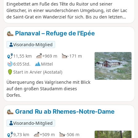
Eingebettet am Fuße des Tête du Ruitor und seiner
Gletscher, in einer wunderschönen Umgebung, ist der Lac
de Saint-Grat ein Wanderziel für sich. Bis zu den letzten
Serpentinen vor dem See ist der Hang moderat und der
Weg sehr gut begehbar. Der anschließende Aufstieg zur
Planaval – Refuge de l'Epée
Adami-Hütte ist deutlich steiler, bietet aber einen schönen
Ausblick.
Visorando-Mitglied
11,55 km
+969 m
-171 m
6:05 Std.
Mittel
Start in Arvier (Aostatal)
Überquerung des Valgrisenche mit Blick
auf den großen Staudamm dieses
Dorfes.
Grand Ru ab Rhemes-Notre-Dame
Visorando-Mitglied
9,73 km
+509 m
-506 m