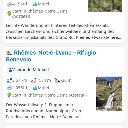
4:15 Std.
Mittel
Start in Rhêmes-Notre-Dame
(Aostatal)
Leichte Wanderung im hinteren Teil des Rhêmes-Tals,
zwischen Lärchen- und Fichtenwäldern und entlang des
Bewässerungskanals des Grand Ru. Kleiner, etwas steilerer
Abstecher zum schönen Vallon d’Entrelor und zur Berghütte
„Refuge Delle Marmotte“. Auf dem Rückweg sollte man
Rhêmes-Notre-Dame – Rifugio
unbedingt einen Abstecher machen, um den
Benevolo
wunderschönen Wasserfall „Cascade d’Entrelor“ und den
hübschen kleinen See „Lac de Pellaud“ zu bewundern.
Visorando-Mitglied
8,57 km
+584 m
-30 m
4:05 Std.
Mittel
Start in Rhêmes-Notre-Dame (Aostatal)
Der Wasserfallweg: 2. Etappe einer
Rundwanderung im Nationalpark Gran
Paradiso. Von Rhêmes-Notre-Dame aus
erreicht man die Rifugio Benevolo, vorbei an