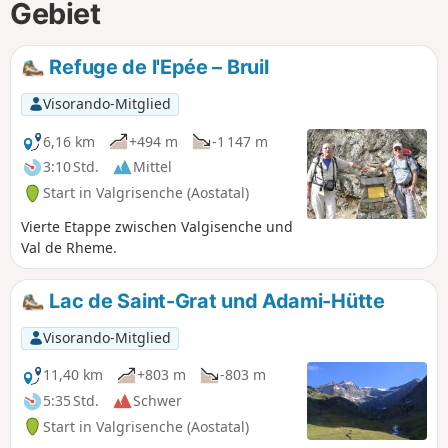
Gebiet
Refuge de l'Epée – Bruil
Visorando-Mitglied
6,16 km
+494 m
-1 147 m
3:10 Std.
Mittel
Start in Valgrisenche (Aostatal)
Vierte Etappe zwischen Valgisenche und
Val de Rheme.
Lac de Saint-Grat und Adami-Hütte
Visorando-Mitglied
11,40 km
+803 m
-803 m
5:35 Std.
Schwer
Start in Valgrisenche (Aostatal)