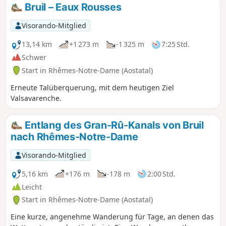
zahlreichen beeindruckenden Wasserfällen.
Bruil – Eaux Rousses
Visorando-Mitglied
13,14 km
+1 273 m
-1 325 m
7:25 Std.
Schwer
Start in Rhêmes-Notre-Dame (Aostatal)
Erneute Talüberquerung, mit dem heutigen Ziel
Valsavarenche.
Entlang des Gran-Rû-Kanals von Bruil
nach Rhêmes-Notre-Dame
Visorando-Mitglied
5,16 km
+176 m
-178 m
2:00 Std.
Leicht
Start in Rhêmes-Notre-Dame (Aostatal)
Eine kurze, angenehme Wanderung für Tage, an denen das