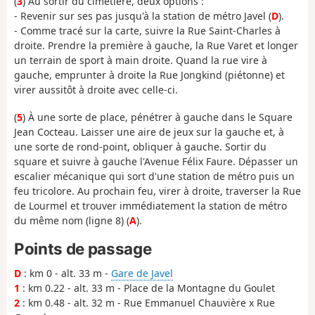
(
3
) Au sortir du cimetière, deux options :
- Revenir sur ses pas jusqu'à la station de métro Javel (
D
).
- Comme tracé sur la carte, suivre la Rue Saint-Charles à
droite. Prendre la première à gauche, la Rue Varet et longer
un terrain de sport à main droite. Quand la rue vire à
gauche, emprunter à droite la Rue Jongkind (piétonne) et
virer aussitôt à droite avec celle-ci.
(
5
) À une sorte de place, pénétrer à gauche dans le Square
Jean Cocteau. Laisser une aire de jeux sur la gauche et, à
une sorte de rond-point, obliquer à gauche. Sortir du
square et suivre à gauche l'Avenue Félix Faure. Dépasser un
escalier mécanique qui sort d'une station de métro puis un
feu tricolore. Au prochain feu, virer à droite, traverser la Rue
de Lourmel et trouver immédiatement la station de métro
du même nom (ligne 8) (
A
).
Points de passage
D
: km 0 - alt. 33 m -
Gare de Javel
1
: km 0.22 - alt. 33 m - Place de la Montagne du Goulet
2
: km 0.48 - alt. 32 m - Rue Emmanuel Chauvière x Rue