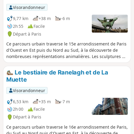
Visorandonneur
9,77 km
+38 m
-6 m
2h 55
Facile
Départ à Paris
Ce parcours urbain traverse le 15e arrondissement de Paris
d'Ouest en Est puis du Nord au Sud, à la découverte de
nombreuses représentations animalières. Les sculptures du
Parc Georges Brassens rappellent le passé des abattoirs de
Vaugirard.
Le bestiaire de Ranelagh et de La
Muette
Visorandonneur
6,53 km
+35 m
-7 m
2h 00
Facile
Départ à Paris
Ce parcours urbain traverse le 16e arrondissement de Paris,
du Sud au Nord puis d'Ouest en Est, à la découverte de