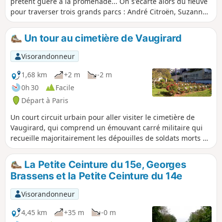
prêtent guère à la promenade... On s'écarte alors du fleuve
pour traverser trois grands parcs : André Citroën, Suzanne
Lenglen et de l'Île Saint-Germain. On retrouve ensuite le
chemin de halage et ses nombreuses péniches amarrées.
Un tour au cimetière de Vaugirard
La randonnée s'achève par une brève incursion dans le parc
de Saint-Cloud avant d'emprunter le pont du même nom
Visorandonneur
pour franchir la Seine.
1,68 km
+2 m
-2 m
0h 30
Facile
Départ à Paris
Un court circuit urbain pour aller visiter le cimetière de
Vaugirard, qui comprend un émouvant carré militaire qui
recueille majoritairement les dépouilles de soldats morts au
combat durant la première guerre mondiale. Parmi les
personnalités civiles qui ont leur tombe ici, trois ont
La Petite Ceinture du 15e, Georges
également connu une mort violente, dont l'ancien président
Brassens et la Petite Ceinture du 14e
de la République Paul Doumer.
Visorandonneur
4,45 km
+35 m
-0 m