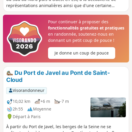
représentations animalières ainsi que d'une certaine
diversité architecturale propre à cet arrondissement.
Pour continuer à proposer des
fonctionnalités gratuites et pratiques
en randonnée, soutenez-nous en
donnant un petit coup de pouce !
Je donne un coup de pouce
Du Port de Javel au Pont de Saint-
Cloud
Visorandonneur
10,02 km
+6 m
-7 m
2h 55
Moyenne
Départ à Paris
À partir du Port de Javel, les berges de la Seine ne se