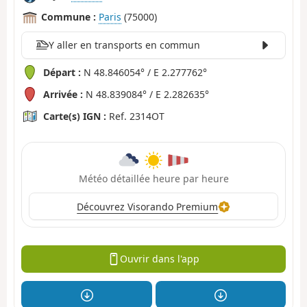
Commune :
Paris
(75000)
Y aller en transports en commun
Départ :
N 48.846054° / E 2.277762°
Arrivée :
N 48.839084° / E 2.282635°
Carte(s) IGN :
Ref. 2314OT
Météo détaillée heure par heure
Découvrez Visorando Premium
Ouvrir dans l'app