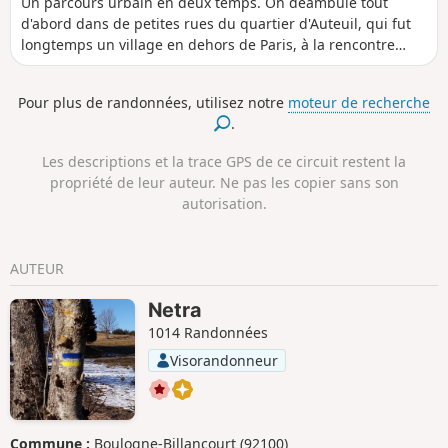
Un parcours urbain en deux temps. On déambule tout
d'abord dans de petites rues du quartier d'Auteuil, qui fut
longtemps un village en dehors de Paris, à la rencontre
d'une architecture variée. Ensuite, après avoir franchi la
Seine sur le fameux Pont Mirabeau, on zigzague dans le
Pour plus de randonnées, utilisez notre
moteur de recherche
Parc André Citroën où se mêlent des mondes végétaux,
.
minéraux et aquatiques.
Les descriptions et la trace GPS de ce circuit restent la
propriété de leur auteur. Ne pas les copier sans son
autorisation.
AUTEUR
Netra
1014 Randonnées
Visorandonneur
Commune :
Boulogne-Billancourt (92100)