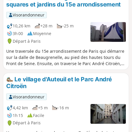
squares et jardins du 15e arrondissement
Visorandonneur
10,26 km
+28 m
-25 m
3h 00
Moyenne
Départ à Paris
Une traversée du 15e arrondissement de Paris qui démarre
sur la dalle de Beaugrenelle, au pied des hautes tours du
Front de Seine. Ensuite, on traverse le Parc André Citroën,
et on déambule dans les rues et les multiples squares de
cet arrondissement. On rend ensuite hommage à Georges
Le village d'Auteuil et le Parc André
Brassens, dans la rue où il a habité puis dans le grand parc
Citroën
qui porte son nom. La randonnée s'achève le long de la voie
ferrée désaffectée de Petite Ceinture.
Visorandonneur
4,42 km
+5 m
-16 m
1h 15
Facile
Départ à Paris