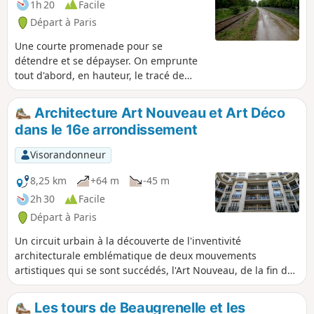
1h 20
Facile
Départ à Paris
Une courte promenade pour se
détendre et se dépayser. On emprunte
tout d'abord, en hauteur, le tracé de
l'ancienne voie de chemin de fer de
Petite Ceinture. Ensuite, on déambule
Architecture Art Nouveau et Art Déco
dans le Parc Georges Brassens qui offre
dans le 16e arrondissement
de multiples possibilités de
cheminement et de halte. Enfin, on
Visorandonneur
passe dans la 14e arrondissement et on
suit le tracé de la Petite Ceinture jusqu'à
8,25 km
+64 m
-45 m
la Porte d'Orléans.
2h 30
Facile
Départ à Paris
Un circuit urbain à la découverte de l'inventivité
architecturale emblématique de deux mouvements
artistiques qui se sont succédés, l'Art Nouveau, de la fin du
XIXe siècle au début du XXe siècle, et l'Art Déco, dans
l'Entre-deux-Guerres.
Les tours de Beaugrenelle et les