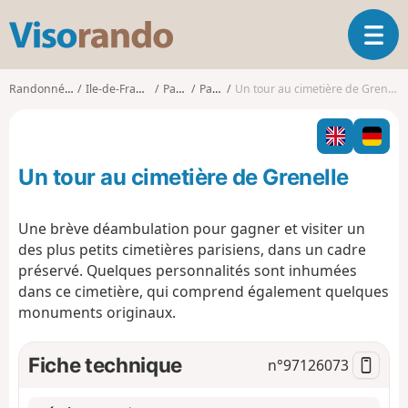
V
O
i
u
s
v
o
Randonnées
Ile-de-France
Paris
Paris
Un tour au cimetière de Grenelle
r
r
i
a
r
n
l
d
Un tour au cimetière de Grenelle
a
o
n
a
Une brève déambulation pour gagner et visiter un
v
des plus petits cimetières parisiens, dans un cadre
i
préservé. Quelques personnalités sont inhumées
g
dans ce cimetière, qui comprend également quelques
a
t
monuments originaux.
i
o
Fiche technique
n°
97126073
n