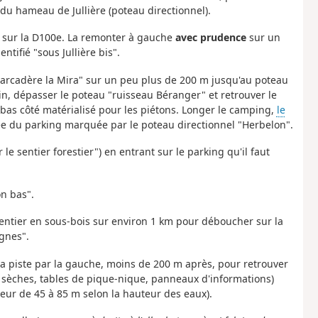
 du hameau de Jullière (poteau directionnel).
r sur la D100e. La remonter à gauche
avec prudence
sur un
tifié "sous Jullière bis".
barcadère la Mira" sur un peu plus de 200 m jusqu'au poteau
in, dépasser le poteau "ruisseau Béranger" et retrouver le
 bas côté matérialisé pour les piétons. Longer le camping,
le
trée du parking marquée par le poteau directionnel "Herbelon".
 le sentier forestier") en entrant sur le parking qu'il faut
on bas".
 sentier en sous-bois sur environ 1 km pour déboucher sur la
gnes".
r la piste par la gauche, moins de 200 m après, pour retrouver
es sèches, tables de pique-nique, panneaux d'informations)
eur de 45 à 85 m selon la hauteur des eaux)
.