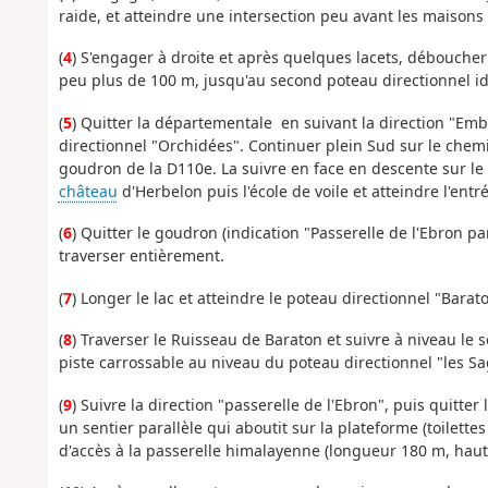
raide, et atteindre une intersection peu avant les maisons
(
4
) S'engager à droite et après quelques lacets, débouche
peu plus de 100 m, jusqu'au second poteau directionnel iden
(
5
) Quitter la départementale en suivant la direction "Em
directionnel "Orchidées". Continuer plein Sud sur le chem
goudron de la D110e. La suivre en face en descente sur le
château
d'Herbelon puis l'école de voile et atteindre l'en
(
6
) Quitter le goudron (indication "Passerelle de l'Ebron par
traverser entièrement.
(
7
) Longer le lac et atteindre le poteau directionnel "Barat
(
8
) Traverser le Ruisseau de Baraton et suivre à niveau le
piste carrossable au niveau du poteau directionnel "les Sa
(
9
) Suivre la direction "passerelle de l'Ebron", puis quitte
un sentier parallèle qui aboutit sur la plateforme (toilett
d'accès à la passerelle himalayenne (
longueur 180 m, haut