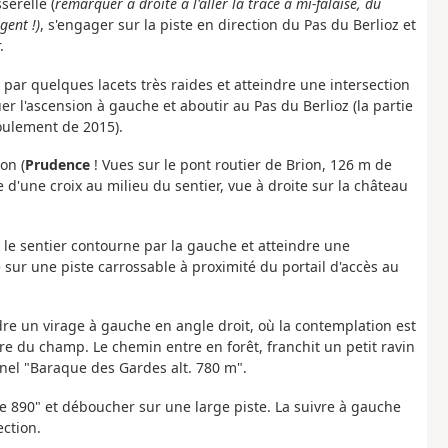
serelle (
remarquer à droite à l'aller la trace à mi-falaise, du
gent !)
, s'engager sur la piste en direction du Pas du Berlioz et
.
 par quelques lacets très raides et atteindre une intersection
r l'ascension à gauche et aboutir au Pas du Berlioz (la partie
boulement de 2015).
on (
Prudence
! Vues sur le pont routier de Brion,
126
m
de
 d'une croix au milieu du sentier, vue à droite sur la château
 le sentier contourne par la gauche et atteindre une
 sur une piste carrossable à proximité du portail d'accès au
ndre un virage à gauche en angle droit, où la contemplation est
e du champ. Le chemin entre en forêt, franchit un petit ravin
nel "Baraque des Gardes alt. 780 m".
te 890" et déboucher sur une large piste. La suivre à gauche
ction.