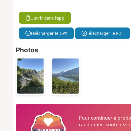
Ouvrir dans l'app
Télécharger le GPX
Télécharger le PDF
Photos
Pour continuer à prop
randonnée, soutenez-no