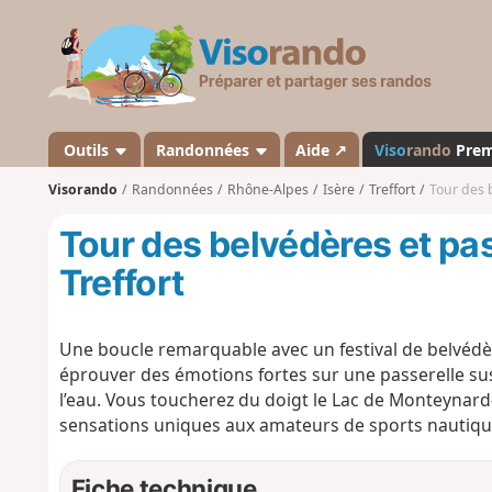
V
i
s
o
r
a
Outils
Randonnées
Aide ↗
Viso
rando
Pre
n
Visorando
Randonnées
Rhône-Alpes
Isère
Treffort
Tour des 
d
o
Tour des belvédères et pa
Treffort
Une boucle remarquable avec un festival de belvéd
éprouver des émotions fortes sur une passerelle s
l’eau. Vous toucherez du doigt le Lac de Monteynard
sensations uniques aux amateurs de sports nautique
Fiche technique