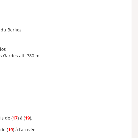
 du Berlioz
los
s Gardes alt. 780 m
is de (
17
) à (
19
).
 de (
19
) à l'arrivée.