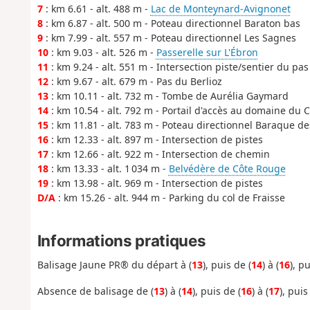
7
: km 6.61 - alt. 488 m -
Lac de Monteynard-Avignonet
8
: km 6.87 - alt. 500 m - Poteau directionnel Baraton bas
9
: km 7.99 - alt. 557 m - Poteau directionnel Les Sagnes
10
: km 9.03 - alt. 526 m -
Passerelle sur L'Ébron
11
: km 9.24 - alt. 551 m - Intersection piste/sentier du pas
12
: km 9.67 - alt. 679 m - Pas du Berlioz
13
: km 10.11 - alt. 732 m - Tombe de Aurélia Gaymard
14
: km 10.54 - alt. 792 m - Portail d'accès au domaine du C
15
: km 11.81 - alt. 783 m - Poteau directionnel Baraque de
16
: km 12.33 - alt. 897 m - Intersection de pistes
17
: km 12.66 - alt. 922 m - Intersection de chemin
18
: km 13.33 - alt. 1 034 m -
Belvédère de Côte Rouge
19
: km 13.98 - alt. 969 m - Intersection de pistes
D/A
: km 15.26 - alt. 944 m - Parking du col de Fraisse
Informations pratiques
Balisage Jaune PR® du départ à (
13
), puis de (
14
) à (
16
), pu
Absence de balisage de (
13
) à (
14
), puis de (
16
) à (
17
), puis