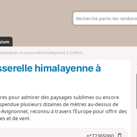
mium
belvédères et passerelle himalayenne à Treffort
sserelle himalayenne à
ères pour admirer des paysages sublimes ou encore
uspendue plusieurs dizaines de mètres au-dessus de
-Avignonnet, reconnu à travers l’Europe pour offrir des
s et de vent.
n°
72365060