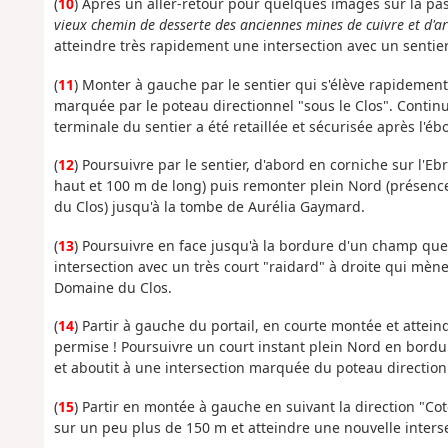
(
10
) Après un aller-retour pour quelques images sur la pas
vieux chemin de desserte des anciennes mines de cuivre et d'ar
atteindre très rapidement une intersection avec un sentier
(
11
) Monter à gauche par le sentier qui s'élève rapidement
marquée par le poteau directionnel "sous le Clos". Continue
terminale du sentier a été retaillée et sécurisée après l'é
(
12
) Poursuivre par le sentier, d'abord en corniche sur l'Ebr
haut et 100
m
de long
) puis remonter plein Nord
(présence
du Clos)
jusqu'à la tombe
de Aurélia Gaymard.
(
13
) Poursuivre en face jusqu'à la bordure d'un champ que
intersection avec un très court "raidard" à droite qui mène
Domaine du Clos.
(
14
) Partir à gauche du portail, en courte montée et attei
permise ! Poursuivre un court instant plein Nord en bordur
et aboutit à une intersection marquée du poteau direction
(
15
) Partir en montée à gauche en suivant la direction "Co
sur un peu plus de 150 m et atteindre une nouvelle interse