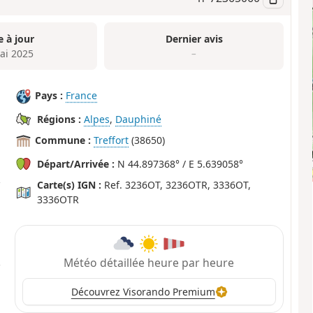
e à jour
Dernier avis
ai 2025
–
Pays :
France
Régions :
Alpes
,
Dauphiné
Commune :
Treffort
(38650)
Départ/Arrivée :
N 44.897368° / E 5.639058°
Carte(s) IGN :
Ref. 3236OT, 3236OTR, 3336OT,
3336OTR
Météo détaillée heure par heure
Découvrez Visorando Premium