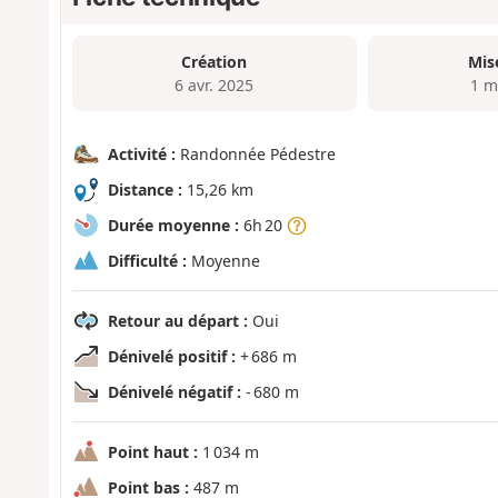
Création
Mis
6 avr. 2025
1 m
Activité :
Randonnée Pédestre
Distance :
15,26 km
Durée moyenne :
6h 20
Difficulté :
Moyenne
Retour au départ :
Oui
Dénivelé positif :
+ 686 m
Dénivelé négatif :
- 680 m
Point haut :
1 034 m
Point bas :
487 m