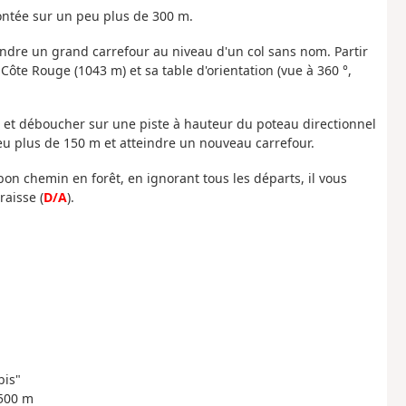
montée sur un peu plus de 300 m.
indre un grand carrefour au niveau d'un col sans nom. Partir
te Rouge (1043 m) et sa table d'orientation (vue à 360 °,
s et déboucher sur une piste à hauteur du poteau directionnel
peu plus de 150 m et atteindre un nouveau carrefour.
 bon chemin en forêt, en ignorant tous les départs, il vous
aisse (
D/A
).
bis"
 500 m