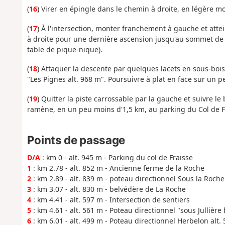
(
16
) Virer en épingle dans le chemin à droite, en légère 
(
17
) À l'intersection, monter franchement à gauche et atte
à droite pour une dernière ascension jusqu'au sommet de Cô
table de pique-nique).
(
18
) Attaquer la descente par quelques lacets en sous-boi
"Les Pignes alt. 968 m". Poursuivre à plat en face sur un 
(
19
) Quitter la piste carrossable par la gauche et suivre le
ramène, en un peu moins d'1,5 km, au parking du Col de Fr
Points de passage
D/A
: km 0 - alt. 945 m - Parking du col de Fraisse
1
: km 2.78 - alt. 852 m - Ancienne ferme de la Roche
2
: km 2.89 - alt. 839 m - poteau directionnel Sous la Roche
3
: km 3.07 - alt. 830 m - belvédère de La Roche
4
: km 4.41 - alt. 597 m - Intersection de sentiers
5
: km 4.61 - alt. 561 m - Poteau directionnel "sous Jullière 
6
: km 6.01 - alt. 499 m - Poteau directionnel Herbelon alt.