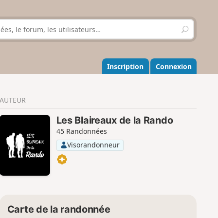
R
e
c
h
e
Inscription
Connexion
r
c
h
AUTEUR
e
r
Les Blaireaux de la Rando
45 Randonnées
Visorandonneur
Carte de la randonnée