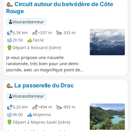
revenir.
Circuit autour du belvédère de Côte
Rouge
Visorandonneur
6,58 km
+337 m
-333 m
2h 50
Facile
Départ à Roissard (Isère)
Je vous propose une nouvelle
randonnée, très bien pour une demi-
journée, avec un magnifique point de
vue au sommet de Côte Rouge.
La passerelle du Drac
Visorandonneur
9,20 km
+494 m
-493 m
4h 00
Moyenne
Départ à Mayres-Savel (Isère)