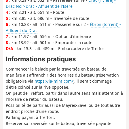
3
: km 6.29 - alt. 532 m - Passerelle sur le -
Drac (rivière) -
Drac Noir-Drac - Affluent de l'Isère
4
: km 8.21 - alt. 661 m - Route
5
: km 8.85 - alt. 686 m - Traversée de route
6
: km 10.88 - alt. 511 m - Passerelle sur L' -
Ébron (torrent) -
Affluent du Drac
7
: km 11.97 - alt. 556 m - Option d'itinéraire
8
: km 13.92 - alt. 501 m - Emprunter la route
D/A
: km 15.3 - alt. 489 m - Embarcadère de Treffor
Informations pratiques
Commencer la balade par la traversée en bateau de
manière à s'affranchir des horaires du bateau (réservation
obligatoire via
https://la-mira.com/
), il serait dommage
d'être coincé sur la rive opposée.
On peut de Treffort, partir dans l'autre sens mais attention à
l'horaire de retour du bateau.
Possibilité de partir aussi de Mayres-Savel ou de tout autre
endroit proche d'une route.
Parking payant à Treffort.
Réserver sa traversée sur le bateau, traversée payante.