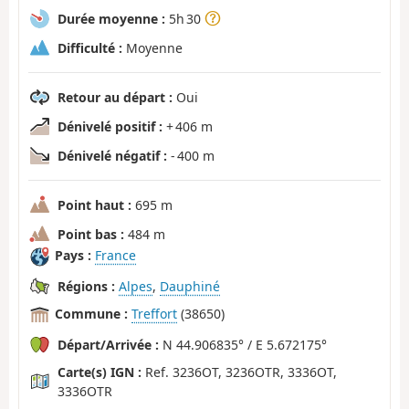
Durée moyenne :
5h 30
Difficulté :
Moyenne
Retour au départ :
Oui
Dénivelé positif :
+ 406 m
Dénivelé négatif :
- 400 m
Point haut :
695 m
Point bas :
484 m
Pays :
France
Régions :
Alpes
,
Dauphiné
Commune :
Treffort
(38650)
Départ/Arrivée :
N 44.906835° / E 5.672175°
Carte(s) IGN :
Ref. 3236OT, 3236OTR, 3336OT,
3336OTR