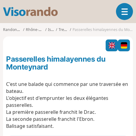
V
O
i
u
s
v
o
Randonnées
Rhône-Alpes
Isère
Treffort
Passerelles himalayennes du Monteynard
r
r
i
a
r
n
l
d
Passerelles himalayennes du
a
o
n
Monteynard
a
v
C'est une balade qui commence par une traversée en
i
bateau.
g
a
L'objectif est d'emprunter les deux élégantes
t
passerelles.
i
La première passerelle franchit le Drac.
o
La seconde passerelle franchit l'Ebron.
n
Balisage satisfaisant.