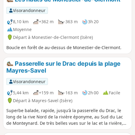
Visorandonneur
8,10 km
+362 m
-363 m
3h 20
Moyenne
Départ à Monestier-de-Clermont (Isère)
Boucle en forêt de au-dessus de Monestier-de-Clermont.
Passerelle sur le Drac depuis la plage
Mayres-Savel
Visorandonneur
5,44 km
+159 m
-163 m
2h 00
Facile
Départ à Mayres-Savel (Isère)
Superbe balade, rapide, jusqu'à la passerelle du Drac, le
long de la rive Nord de la rivière éponyme, au Sud du Lac
de Monteynard. De très belles vues sur le lac et la rivière,
jusqu'à la traversée de la passerelle himalayenne avant de