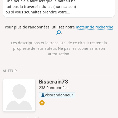
Une boucle à faire lorsque le bateau ne
fait pas la traversée du lac (hors saison)
ou si vous souhaitez prendre votre
temps en faisant les passerelles sur
deux jours. Voir la randonnée Pont de
Pour plus de randonnées, utilisez notre
moteur de recherche
Brion et passerelle de l'Ébron.
.
Randonnée déconseillée aux personnes
ayant le vertige ou la phobie de
Les descriptions et la trace GPS de ce circuit restent la
l'écroulement.
propriété de leur auteur. Ne pas les copier sans son
autorisation.
AUTEUR
Bisserain73
238 Randonnées
Visorandonneur