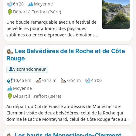
6h 20
Moyenne
Départ à Treffort (Isère)
Une boucle remarquable avec un festival de
belvédères pour admirer des paysages
sublimes ou encore éprouver des émotions
fortes sur une passerelle suspendue
plusieurs dizaines de mètres au-dessus de
Les Belvédères de la Roche et de Côte
l’eau. Vous toucherez du doigt le Lac de
Rouge
Monteynard-Avignonnet, reconnu à travers
l’Europe pour offrir des sensations uniques
Visorandonneur
aux amateurs de sports nautiques et de
vent.
10,46 km
+347 m
-354 m
4h 00
Moyenne
Départ à Treffort (Isère)
Au départ du Col de Fraisse au-dessus de Monestier-de-
Clermont visite de deux belvédères, celui de la Roche qui
domine le Lac de Monteynard, celui de Côte Rouge face au
célèbre Mont Aiguille. En route passage au bel hêtre
nommé Arbre à Mimi.
Les hauts de Monestier-de-Clermont