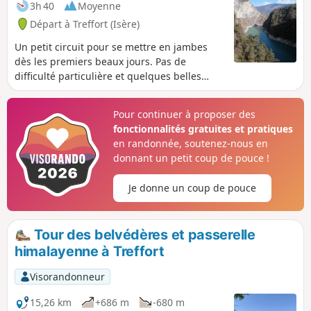
3h 40
Moyenne
Départ à Treffort (Isère)
Un petit circuit pour se mettre en jambes
dès les premiers beaux jours. Pas de
difficulté particulière et quelques belles
vues sur les montagnes entourant le Trièves
!
Pour continuer à proposer des
fonctionnalités gratuites et pratiques
en randonnée, soutenez-nous en
donnant un petit coup de pouce !
Je donne un coup de pouce
Tour des belvédères et passerelle
himalayenne à Treffort
Visorandonneur
15,26 km
+686 m
-680 m