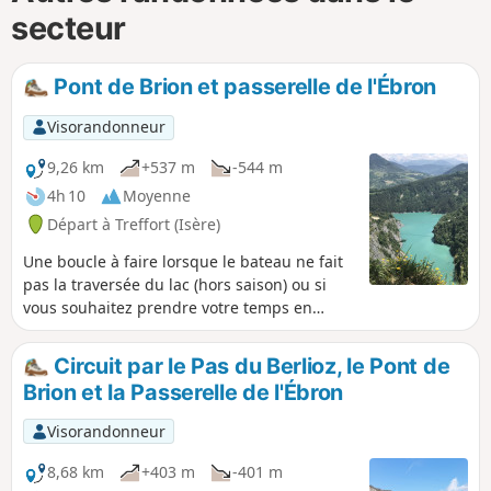
secteur
Pont de Brion et passerelle de l'Ébron
Visorandonneur
9,26 km
+537 m
-544 m
4h 10
Moyenne
Départ à Treffort (Isère)
Une boucle à faire lorsque le bateau ne fait
pas la traversée du lac (hors saison) ou si
vous souhaitez prendre votre temps en
faisant les passerelles sur 2 jours. Voir mon
autre randonnée : Randonnée passerelle du
Circuit par le Pas du Berlioz, le Pont de
Drac. Je déconseille cette randonnée pour
Brion et la Passerelle de l'Ébron
les personnes ayant le vertige ou la phobie
de l’écroulement !
Visorandonneur
8,68 km
+403 m
-401 m