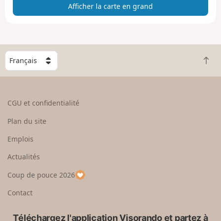
Afficher la carte en grand
t
e
e
n
g
C
r
R
h
a
e
o
n
t
i
d
o
s
CGU et confidentialité
u
i
r
s
Plan du site
e
s
n
e
Emplois
h
z
Actualités
a
u
u
n
Coup de pouce 2026
t
p
a
Contact
y
s
Téléchargez l'application Visorando et partez à