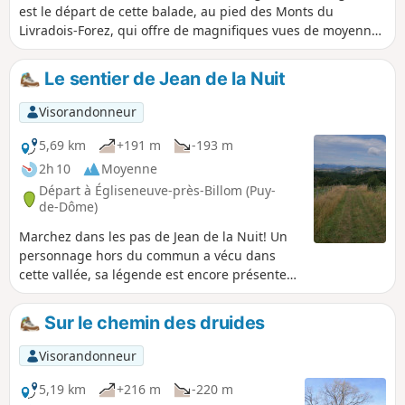
est le départ de cette balade, au pied des Monts du
Livradois-Forez, qui offre de magnifiques vues de moyenne
montagne. Suivre le parcours jaune à partir de la sortie du
village.
Le sentier de Jean de la Nuit
Visorandonneur
5,69 km
+191 m
-193 m
2h 10
Moyenne
Départ à Égliseneuve-près-Billom (Puy-
de-Dôme)
Marchez dans les pas de Jean de la Nuit! Un
personnage hors du commun a vécu dans
cette vallée, sa légende est encore présente
dans les mémoires. Avec lui, partons à la
rencontre de ce qui fut l’activité dans la vallée,
Sur le chemin des druides
à la découverte du patrimoine, de la faune et
la flore que l’on pourra côtoyer pendant la
Visorandonneur
promenade.
5,19 km
+216 m
-220 m