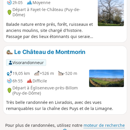
2h 05
Moyenne
Départ à Fayet-le-Château (Puy-de-
Dôme)
Balade nature entre prés, forêt, ruisseaux et
anciens moulins, site chargé d'histoire.
Passage par des lieux étonnants qui seraient
liés à des observations et rassemblements
druidiques.
Le Château de Montmorin
Visorandonneur
19,05 km
+526 m
-520 m
6h 55
Difficile
Départ à Égliseneuve-près-Billom
(Puy-de-Dôme)
Très belle randonnée en Livradois, avec des vues
remarquables sur la chaîne des Puys et de la Limagne.
Pour plus de randonnées, utilisez notre
moteur de recherche