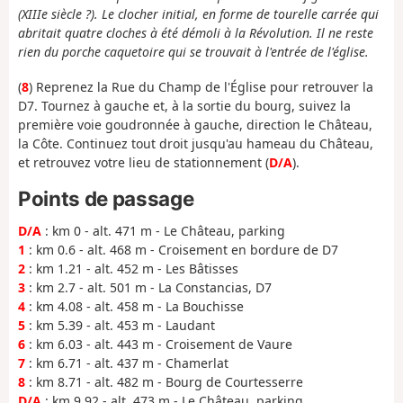
(XIIIe siècle ?).
Le clocher initial, en forme de tourelle carrée qui
abritait quatre cloches à été démoli à la Révolution.
Il ne reste
rien du porche caquetoire qui se trouvait à l'entrée de l'église.
(
8
) Reprenez la Rue du Champ de l'Église pour retrouver la
D7. Tournez à gauche et, à la sortie du bourg, suivez la
première voie goudronnée à gauche, direction le Château,
la Côte. Continuez tout droit jusqu'au hameau du Château,
et retrouvez votre lieu de stationnement (
D/A
).
Points de passage
D/A
: km 0 - alt. 471 m - Le Château, parking
1
: km 0.6 - alt. 468 m - Croisement en bordure de D7
2
: km 1.21 - alt. 452 m - Les Bâtisses
3
: km 2.7 - alt. 501 m - La Constancias, D7
4
: km 4.08 - alt. 458 m - La Bouchisse
5
: km 5.39 - alt. 453 m - Laudant
6
: km 6.03 - alt. 443 m - Croisement de Vaure
7
: km 6.71 - alt. 437 m - Chamerlat
8
: km 8.71 - alt. 482 m - Bourg de Courtesserre
D/A
: km 9.92 - alt. 473 m - Le Château, parking