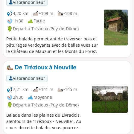
Visorandonneur
4,20 km
+109 m
-108 m
1h 30
Facile
Départ à Trézioux (Puy-de-Dôme)
Petite balade permettant de traverser bois et
pâturages verdoyants avec de belles vues sur
le Château de Mauzun et les Monts du Forez.
De Trézioux à Neuville
Visorandonneur
7,21 km
+141 m
-145 m
2h 30
Moyenne
Départ à Trézioux (Puy-de-Dôme)
Balade dans les plaines du Livradois,
alentours de "Trézioux - Neuville". Au
cours de cette balade, vous pourrez
profiter de la vue sur le Château de