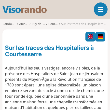
V
O
i
u
s
v
o
Randonnées
Auvergne
Puy-de-Dôme
Courpière
Sur les traces des Hospitaliers à Courtesserre
r
r
i
a
r
n
l
d
Sur les traces des Hospitaliers à
a
o
n
Courtesserre
a
v
Aujourd'hui les seuls vestiges, encore visibles, de la
i
présence des Hospitaliers de Saint-Jean de Jérusalem
g
a
présents du Moyen-Âge à la Révolution française de
t
1789 sont épars : une église désacralisée, un blason
i
en pierre servant de socle à une croix de chemin, une
o
tour ronde équipée d'une canonnière dans une
n
ancienne maison forte, une chapelle transformée en
maison d'habitation et quelques pierres taillées aux