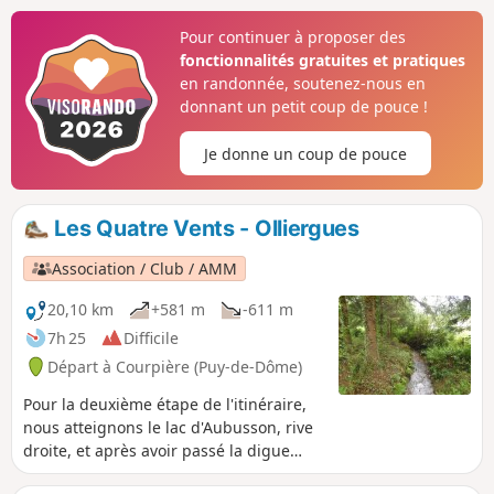
Mauzun, les Monts du Forez et, pour
Pour continuer à proposer des
finir, de la Chaîne des Puys.
fonctionnalités gratuites et pratiques
en randonnée, soutenez-nous en
donnant un petit coup de pouce !
Je donne un coup de pouce
Les Quatre Vents - Olliergues
Association / Club / AMM
20,10 km
+581 m
-611 m
7h 25
Difficile
Départ à Courpière (Puy-de-Dôme)
Pour la deuxième étape de l'itinéraire,
nous atteignons le lac d'Aubusson, rive
droite, et après avoir passé la digue
nous empruntons un PR® qui s'élève