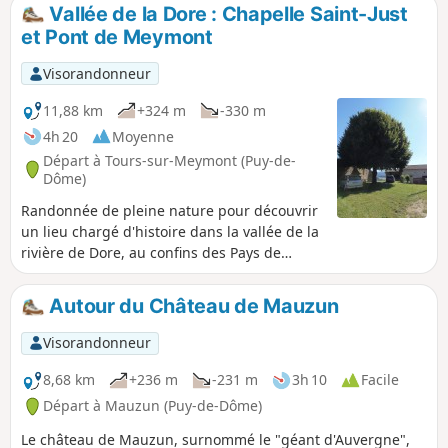
doucement pour nous amener au bourg
Vallée de la Dore : Chapelle Saint-Just
d'Augerolles. Nous passons à côté du
et Pont de Meymont
site du Pied de Bœuf et nous atteignons
le bourg d'Olmet. Nous passons par la
Visorandonneur
croix de Chamaly et descendons en
douceur vers la vallée de la Dore pour
11,88 km
+324 m
-330 m
atteindre la mairie d'Olliergues par une
4h 20
Moyenne
rue en escalier (la rue des Cors).
Départ à Tours-sur-Meymont (Puy-de-
Dôme)
Randonnée de pleine nature pour découvrir
un lieu chargé d'histoire dans la vallée de la
rivière de Dore, au confins des Pays de
Courpière, Cunlhat et d'Olliergues, au coeur
du Parc Naturel Régional Livradois-Forez.
Autour du Château de Mauzun
Une partie du parcours emprunte "le
chemin vieux" soit l'ancienne voie de
Visorandonneur
communication du Moyen-Age qui reliait
Meymont à Cunlhat via Tours Sur Meymont
8,68 km
+236 m
-231 m
3h 10
Facile
par l'Alligier, Les Gouttes etc.
Départ à Mauzun (Puy-de-Dôme)
Le château de Mauzun, surnommé le "géant d'Auvergne",