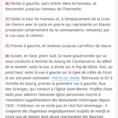
(
6
) Partez à gauche, sans entrer dans le hameau, et
descendez jusqu'au hameau de Charmelat.
(
7
) Faites le tour du hameau et, à l'emplacement de la croix
de chemin avec le socle en pierre qui représente un blason
provenant certainement de la commanderie, remontez par
la rue sous le chemin.
(
7
) Prenez à gauche, et revenez jusqu'au carrefour de Vaure.
(
6
) Suivez, en face, plein Sud, la route goudronnée qui va
vous conduire à l'entrée du bourg de Courtesserre.
Au début
de la montée, notez la vue, à droite sur le Puy-de-Dôme. Puis, au
point haut,
notez la vue à gauche sur la ligne de crêtes du Forez
et sur son point culminant :
Pierre sur Haute
.
Retrouvez la D7 à
l'entrée du bourg, prenez la première rue à gauche, Rue
des Granges, qui conduit à
l'Église Saint-Martin. Profitez d'une
halte pour admirer l'ancienne église paroissiale inscrite à
l'inventaire supplémentaire des Monuments Historiques depuis
1926
: l'intérieur ne se visite pas et c'est fort dommage :
il
comporte des chapiteaux magnifiquement sculptés de motifs et
treize culs de lampes dont douze représentent des figurines