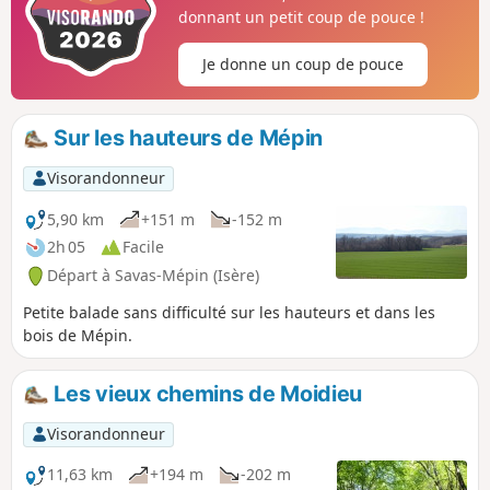
donnant un petit coup de pouce !
Je donne un coup de pouce
Sur les hauteurs de Mépin
Visorandonneur
5,90 km
+151 m
-152 m
2h 05
Facile
Départ à Savas-Mépin (Isère)
Petite balade sans difficulté sur les hauteurs et dans les
bois de Mépin.
Les vieux chemins de Moidieu
Visorandonneur
11,63 km
+194 m
-202 m