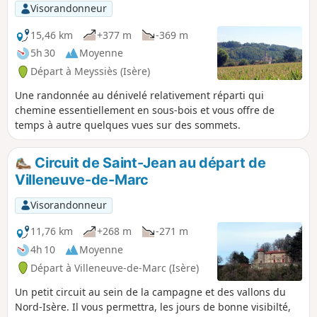
Visorandonneur
15,46 km
+377 m
-369 m
5h 30
Moyenne
Départ à Meyssiès (Isère)
Une randonnée au dénivelé relativement réparti qui
chemine essentiellement en sous-bois et vous offre de
temps à autre quelques vues sur des sommets.
Circuit de Saint-Jean au départ de
Villeneuve-de-Marc
Visorandonneur
11,76 km
+268 m
-271 m
4h 10
Moyenne
Départ à Villeneuve-de-Marc (Isère)
Un petit circuit au sein de la campagne et des vallons du
Nord-Isère. Il vous permettra, les jours de bonne visibilté,