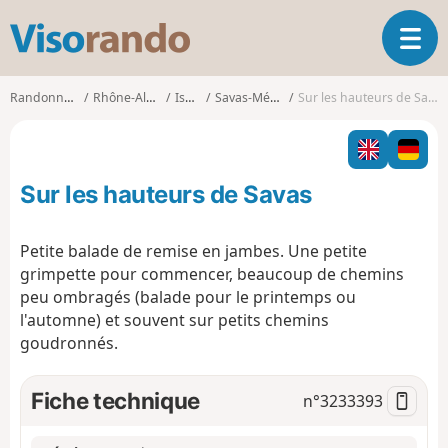
V
O
i
u
s
v
o
Randonnées
Rhône-Alpes
Isère
Savas-Mépin
Sur les hauteurs de Savas
r
r
i
a
r
n
l
d
Sur les hauteurs de Savas
a
o
n
a
Petite balade de remise en jambes. Une petite
v
grimpette pour commencer, beaucoup de chemins
i
peu ombragés (balade pour le printemps ou
g
l'automne) et souvent sur petits chemins
a
t
goudronnés.
i
o
Fiche technique
n°
3233393
n