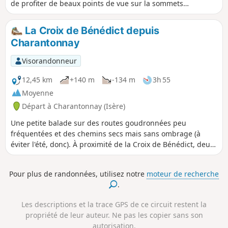
de profiter de beaux points de vue sur la sommets
environnants.
La Croix de Bénédict depuis
Charantonnay
Visorandonneur
12,45 km
+140 m
-134 m
3h 55
Moyenne
Départ à Charantonnay (Isère)
Une petite balade sur des routes goudronnées peu
fréquentées et des chemins secs mais sans ombrage (à
éviter l'été, donc). À proximité de la Croix de Bénédict, deux
tables d'orientation avec vue sur les monts du lyonnais et
ceux du Bugey mais aussi sur les Alpes, la Chartreuse et le
Pour plus de randonnées, utilisez notre
moteur de recherche
Vercors.
.
Les descriptions et la trace GPS de ce circuit restent la
propriété de leur auteur. Ne pas les copier sans son
autorisation.