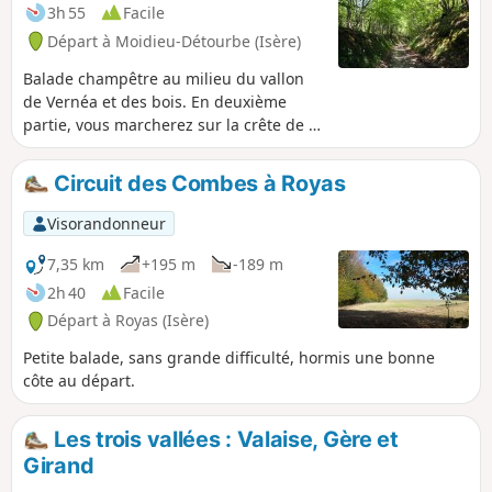
3h 55
Facile
Départ à Moidieu-Détourbe (Isère)
Balade champêtre au milieu du vallon
de Vernéa et des bois. En deuxième
partie, vous marcherez sur la crête de la
colline et bénéficierez de belles vues sur
les monts du Pilat.
Circuit des Combes à Royas
Visorandonneur
7,35 km
+195 m
-189 m
2h 40
Facile
Départ à Royas (Isère)
Petite balade, sans grande difficulté, hormis une bonne
côte au départ.
Les trois vallées : Valaise, Gère et
Girand