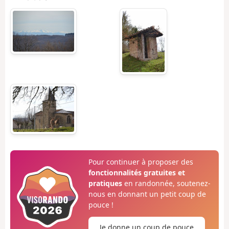
Pour continuer à proposer des
fonctionnalités gratuites et
pratiques
en randonnée, soutenez-
nous en donnant un petit coup de
pouce !
Je donne un coup de pouce