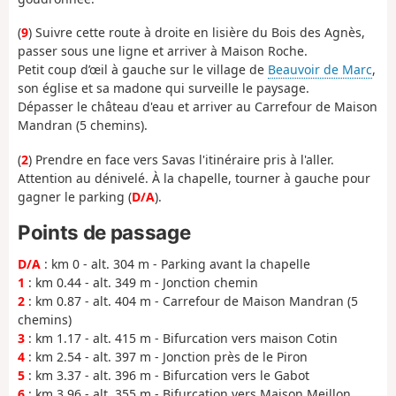
(
9
) Suivre cette route à droite en lisière du Bois des Agnès,
passer sous une ligne et arriver à Maison Roche.
Petit coup d’œil à gauche sur le village de
Beauvoir de Marc
,
son église et sa madone qui surveille le paysage.
Dépasser le château d'eau et arriver au Carrefour de Maison
Mandran (5 chemins).
(
2
) Prendre en face vers Savas l'itinéraire pris à l'aller.
Attention au dénivelé. À la chapelle, tourner à gauche pour
gagner le parking (
D/A
).
Points de passage
D/A
: km 0 - alt. 304 m - Parking avant la chapelle
1
: km 0.44 - alt. 349 m - Jonction chemin
2
: km 0.87 - alt. 404 m - Carrefour de Maison Mandran (5
chemins)
3
: km 1.17 - alt. 415 m - Bifurcation vers maison Cotin
4
: km 2.54 - alt. 397 m - Jonction près de le Piron
5
: km 3.37 - alt. 396 m - Bifurcation vers le Gabot
6
: km 3.96 - alt. 355 m - Bifurcation vers Maison Meillon