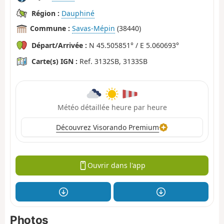
Région :
Dauphiné
Commune :
Savas-Mépin
(38440)
Départ/Arrivée :
N 45.505851° / E 5.060693°
Carte(s) IGN :
Ref. 3132SB, 3133SB
Météo détaillée heure par heure
Découvrez Visorando Premium
Ouvrir dans l'app
Photos