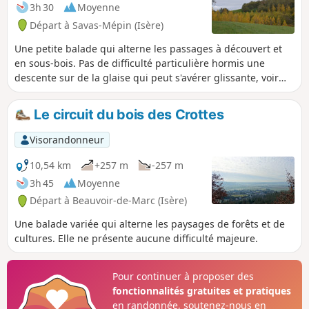
3h 30
Moyenne
Départ à Savas-Mépin (Isère)
Une petite balade qui alterne les passages à découvert et
en sous-bois. Pas de difficulté particulière hormis une
descente sur de la glaise qui peut s'avérer glissante, voir
très glissante.
Le circuit du bois des Crottes
Visorandonneur
10,54 km
+257 m
-257 m
3h 45
Moyenne
Départ à Beauvoir-de-Marc (Isère)
Une balade variée qui alterne les paysages de forêts et de
cultures. Elle ne présente aucune difficulté majeure.
Pour continuer à proposer des
fonctionnalités gratuites et pratiques
en randonnée, soutenez-nous en