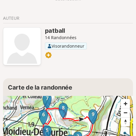
AUTEUR
patball
14 Randonnées
Visorandonneur
Carte de la randonnée
7
8
9
6
5