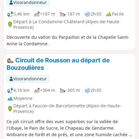
Visorandonneur
5,46 km
+187 m
-187 m
2h 05
Facile
Départ à La Condamine-Châtelard (Alpes-de-Haute-
Provence)
Découverte du vallon du Parpaillon et de la Chapelle Saint-
Anne la Condamine.
Circuit de Rousson au départ de
Bouzoulières
Visorandonneur
4,16 km
+304 m
-305 m
2h 05
Moyenne
Départ à Faucon-de-Barcelonnette (Alpes-de-Haute-
Provence)
Ce joli circuit offre des vues superbes sur la vallée de
l'Ubaye, le Pain de Sucre, le Chapeau de Gendarme.
Ambiance de forêt et de prés, et une zone humide cachée à