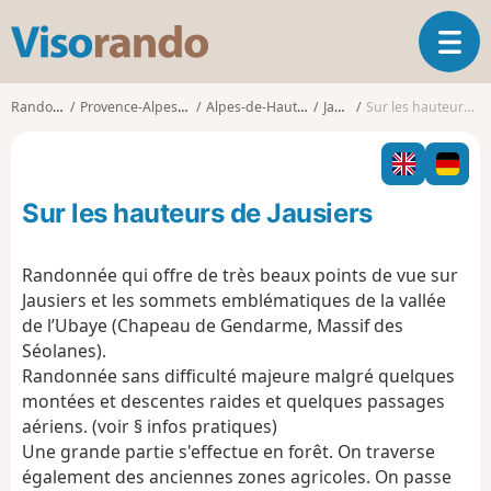
V
O
i
u
s
v
o
Randonnées
Provence-Alpes-Côte d'Azur
Alpes-de-Haute-Provence
Jausiers
Sur les hauteurs de Jausiers
r
r
i
a
r
n
l
d
Sur les hauteurs de Jausiers
a
o
n
a
Randonnée qui offre de très beaux points de vue sur
v
Jausiers et les sommets emblématiques de la vallée
i
de l’Ubaye (Chapeau de Gendarme, Massif des
g
Séolanes).
a
t
Randonnée sans difficulté majeure malgré quelques
i
montées et descentes raides et quelques passages
o
aériens. (voir § infos pratiques)
n
Une grande partie s'effectue en forêt. On traverse
également des anciennes zones agricoles. On passe