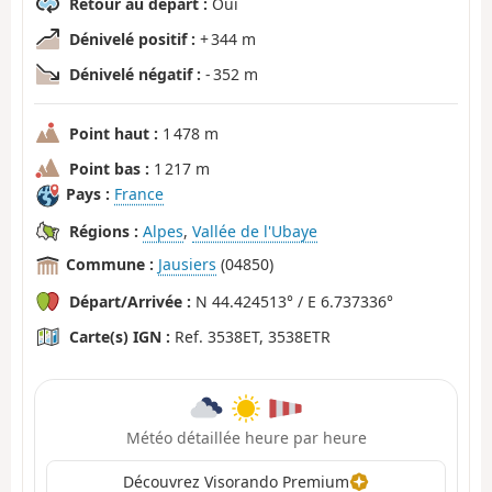
Retour au départ :
Oui
Dénivelé positif :
+ 344 m
Dénivelé négatif :
- 352 m
Point haut :
1 478 m
Point bas :
1 217 m
Pays :
France
Régions :
Alpes
,
Vallée de l'Ubaye
Commune :
Jausiers
(04850)
Départ/Arrivée :
N 44.424513° / E 6.737336°
Carte(s) IGN :
Ref. 3538ET, 3538ETR
Météo détaillée heure par heure
Découvrez Visorando Premium