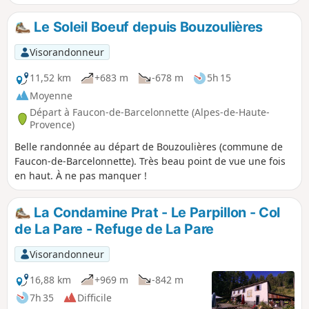
l'écart du chemin. Note modérateur les avis sur cette
randonnée indiquent qu'un GPS, ou l'application Visorando,
Le Soleil Boeuf depuis Bouzoulières
peut être utile Attention ! l'évolution de la végétation et
l'absence de signalétique rendent cette promenade
Visorandonneur
aléatoire si vous ne vous sentez pas capable de progresser
en terrain parfois difficile et hors sentier. Fiez-vous à vos
11,52 km
+683 m
-678 m
5h 15
yeux (traces de passage, topographie), à une carte au
Moyenne
1/25 000 (qui vous donnera une fenêtre de lecture plus
Départ à Faucon-de-Barcelonnette (Alpes-de-Haute-
grande que l'écran du GPS) et à votre GPS (pour savoir où
Provence)
vous êtes et comment orienter votre carte).
Belle randonnée au départ de Bouzoulières (commune de
Faucon-de-Barcelonnette). Très beau point de vue une fois
en haut. À ne pas manquer !
La Condamine Prat - Le Parpillon - Col
de La Pare - Refuge de La Pare
Visorandonneur
16,88 km
+969 m
-842 m
7h 35
Difficile