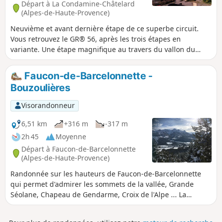
Départ à La Condamine-Châtelard
(Alpes-de-Haute-Provence)
Neuvième et avant dernière étape de ce superbe circuit.
Vous retrouvez le GR® 56, après les trois étapes en
variante. Une étape magnifique au travers du vallon du
Parpaillon. Vous passerez au pied du Grand et Petit
Parpaillon avec son tunnel ainsi que du Grand Berard pour
Faucon-de-Barcelonnette -
atteindre le Col de la Pare, puis le refuge éponyme au
Bouzoulières
milieu de la Forêt du Riou Bourdoux.
Visorandonneur
6,51 km
+316 m
-317 m
2h 45
Moyenne
Départ à Faucon-de-Barcelonnette
(Alpes-de-Haute-Provence)
Randonnée sur les hauteurs de Faucon-de-Barcelonnette
qui permet d'admirer les sommets de la vallée, Grande
Séolane, Chapeau de Gendarme, Croix de l'Alpe ... La
randonnée se fait principalement sur une petite route
goudronnée. Un sentier permet de réduire les tronçons de