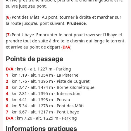
suivre jusqu’au pont.
(
6
) Pont des Mâts. Au pont, tourner à droite et marcher sur
la route jusqu‘au pont suivant.
Prudence
.
(
7
) Pont Ubaye. Emprunter le pont pour traverser l’Ubaye et
prendre tout de suite à droite le chemin qui longe le torrent
et arrive au point de départ (
D/A
).
Points de passage
D/A
: km 0 - alt. 1 227 m - Parking
1
: km 1.19 - alt. 1 354 m - La Pisterne
2
: km 1.76 - alt. 1 395 m - Piste de Cuguret
3
: km 2.47 - alt. 1 474 m - Borne kilométrique
4
: km 2.81 - alt. 1 395 m - Intersection
5
: km 4.41 - alt. 1 393 m - Poteau
6
: km 5.34 - alt. 1 278 m - Pont des Mâts
7
: km 6.67 - alt. 1 217 m - Pont Ubaye
D/A
: km 7.26 - alt. 1 225 m - Parking
Informations pratiques