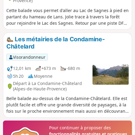
Provence)
Cette balade vous permet d'aller au Lac de Sagnes à pied en
partant du hameau de Lans. Jolie trace à travers la forêt
pour rejoindre le Lac des Sagnes. Retour par une piste DFCI
pour faire une boucle.
Les métairies de la Condamine-
Châtelard
Visorandonneur
12,01 km
+673 m
-680 m
5h 20
Moyenne
Départ à La Condamine-Châtelard
(Alpes-de-Haute-Provence)
Belle balade au-dessus de la Condamine-Châtelard. Elle est
plutôt facile et offre une grande diversité de paysages, à la
fois sur le proche environnement mais aussi en découvrant
les alentours au fur et à mesure de la prise de hauteur et
d'angles variés. La végétation change beaucoup suivant les
Pour continuer à proposer des
parties et pour une balade d'environ 4h-4h30 c'est
fonctionnalités gratuites et pratiques