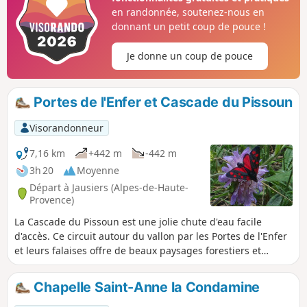
appréciable;
en randonnée, soutenez-nous en
donnant un petit coup de pouce !
Je donne un coup de pouce
Portes de l'Enfer et Cascade du Pissoun
Visorandonneur
7,16 km
+442 m
-442 m
3h 20
Moyenne
Départ à Jausiers (Alpes-de-Haute-
Provence)
La Cascade du Pissoun est une jolie chute d'eau facile
d'accès. Ce circuit autour du vallon par les Portes de l'Enfer
et leurs falaises offre de beaux paysages forestiers et
pastoraux et le sentier ne présente que peu de difficultés.
Chapelle Saint-Anne la Condamine