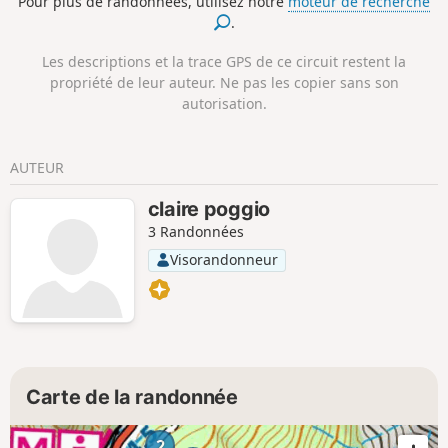
Pour plus de randonnées, utilisez notre
moteur de recherche
route. Nous avons marché après des chutes de neige et
.
choisi la prudence, c'est à dire la route. La neige
embellissait le paysage.
Les descriptions et la trace GPS de ce circuit restent la
propriété de leur auteur. Ne pas les copier sans son
autorisation.
AUTEUR
claire poggio
3 Randonnées
Visorandonneur
Carte de la randonnée
2