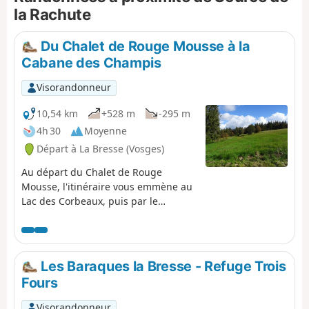
se rediriger vers La Bresse en passant
la Rachute
par un splendide parcours à travers
l'Arboretum du Planot-Paris. Classée
Du Chalet de Rouge Mousse à la
difficile uniquement pour sa longueur :
Cabane des Champis
compter 22 km
Visorandonneur
10,54 km
+528 m
-295 m
4h 30
Moyenne
Départ à La Bresse (Vosges)
Au départ du Chalet de Rouge
Mousse, l'itinéraire vous emmène au
Lac des Corbeaux, puis par le
GR®533 à la Roche Beauty (point de
vue), et au Mont Moyenmont (alt
969 m) pour rejoindre la Chaume des
Champis et sa cabane.
Les Baraques la Bresse - Refuge Trois
Fours
Visorandonneur