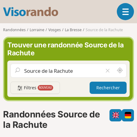
V
O
i
u
s
v
o
Randonnées
Lorraine
Vosges
La Bresse
Source de la Rachute
r
r
i
a
Trouver une randonnée Source de la
r
n
Rachute
l
d
a
o
n
A
V
a
u
i
v
t
d
i
Filtres
Rechercher
NOUVEAU
o
e
g
u
r
a
r
l
t
d
e
i
Randonnées Source de
e
c
o
m
h
la Rachute
n
o
a
i
m