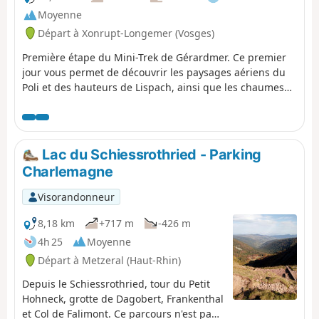
Moyenne
Départ à Xonrupt-Longemer (Vosges)
Première étape du Mini-Trek de Gérardmer. Ce premier
jour vous permet de découvrir les paysages aériens du
Poli et des hauteurs de Lispach, ainsi que les chaumes
isolées au dessus de la Vallée de Vologne. Cette étape
permet une progression régulière vers le Chalet des
Champis, lieu d’hébergement et de pause pour la nuit.
C'est également l'occasion de passer une nuit en cabane
Lac du Schiessrothried - Parking
non-gardée qui a (presque) tout pour plaire : isolée et à
Charlemagne
au moins 30 min de marche de toute agglomération, en
plein milieu des chaumes, accessible à tous et toute
Visorandonneur
l'année...Il s'agit d'un incontournable du secteur.
8,18 km
+717 m
-426 m
4h 25
Moyenne
Départ à Metzeral (Haut-Rhin)
Depuis le Schiessrothried, tour du Petit
Hohneck, grotte de Dagobert, Frankenthal
et Col de Falimont. Ce parcours n'est pas