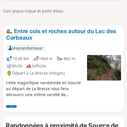
p
Coin pique-nique et point d'eau.
Entre cols et roches autour du Lac des
Corbeaux
Visorandonneur
19,48 km
+864 m
-862 m
8h 00
Difficile
Départ à La Bresse (Vosges)
Cette magnifique randonnée en boucle
au départ de La Bresse vous fera
découvrir une infinie variété de
paysages : le Lac des Corbeaux, l'Étang
de Sèchemer, le Col de la Vierge, le
point de vue de la Roche du Lac (après
deux refuges) pour atteindre le Col du
Randonnées à proximité de Source de
Brabant et son domaine skiable et enfin