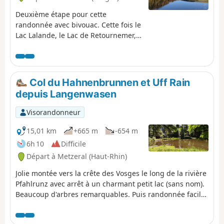
Deuxième étape pour cette
randonnée avec bivouac. Cette fois le
Lac Lalande, le Lac de Retournemer,
la Cascade Charlemagne et la
Cascade de Retournemer seront sur
votre parcours pour vous faire
découvrir de magnifiques couleurs.
Col du Hahnenbrunnen et Uff Rain
depuis Langenwasen
Visorandonneur
15,01 km
+665 m
-654 m
6h 10
Difficile
Départ à Metzeral (Haut-Rhin)
Jolie montée vers la crête des Vosges le long de la rivière
Pfahlrunz avec arrêt à un charmant petit lac (sans nom).
Beaucoup d'arbres remarquables. Puis randonnée facile
sur le GR®5 le long de la crête avant de cheminer vers
les fermes auberges de Salzbach et de Uff Rain avec des