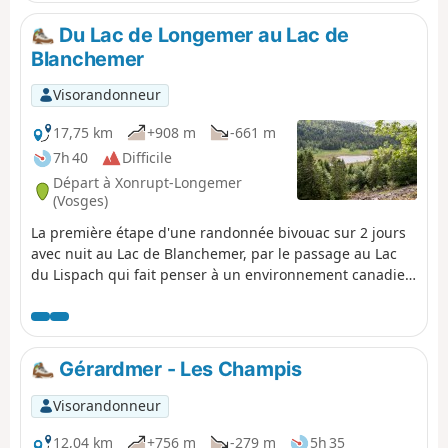
panoramas sur les sommets vosgiens.
Du Lac de Longemer au Lac de
Blanchemer
Visorandonneur
17,75 km
+908 m
-661 m
7h 40
Difficile
Départ à Xonrupt-Longemer
(Vosges)
La première étape d'une randonnée bivouac sur 2 jours
avec nuit au Lac de Blanchemer, par le passage au Lac
du Lispach qui fait penser à un environnement canadien
et de la tourbière du Machais. Difficulté et joli point de
vue pourraient résumer cette première étape.
Gérardmer - Les Champis
Visorandonneur
12,04 km
+756 m
-279 m
5h 35