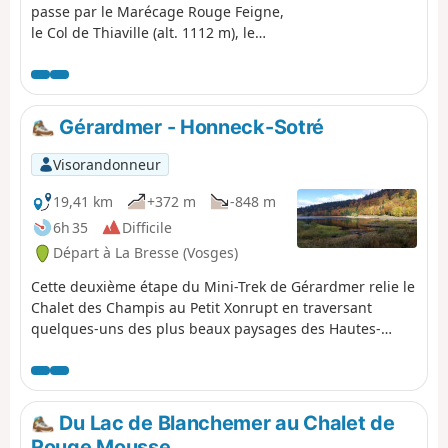
passe par le Marécage Rouge Feigne,
le Col de Thiaville (alt. 1112 m), le
Hohneck (alt. 1363 m) et le Col du
Wormspel (alt. 1277 m) pour
redescendre vers le Lac de
Blanchemer.
Gérardmer - Honneck-Sotré
Visorandonneur
19,41 km
+372 m
-848 m
6h 35
Difficile
Départ à La Bresse (Vosges)
Cette deuxième étape du Mini-Trek de Gérardmer relie le
Chalet des Champis au Petit Xonrupt en traversant
quelques-uns des plus beaux paysages des Hautes-
Vosges. Après une descente vers la vallée de la Vologne,
le parcours remonte sur les hauteurs de La Bresse-
Hohneck, avant de rejoindre le Lac de la Lande, la ferme-
auberge du Schmargult et la célèbre Route des Crêtes.
Du Lac de Blanchemer au Chalet de
La randonnée se poursuit par une longue descente
Rouge Mousse