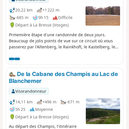
20,22 km
+1 222 m
-685 m
9h 15
Difficile
Départ à La Bresse (Vosges)
Prmemière étape d'une randonnée de deux jours.
Beaucoup de jolis points de vue sur ce circuit où vous
passerez par l'Altenberg, le Rainkhoft, le Kastelberg, le
Honechkt sans oublier le Lac des Corbeaux et les
chamois à l'arrivée.
De la Cabane des Champis au Lac de
Blanchemer
Visorandonneur
14,11 km
+496 m
-671 m
5h 25
Moyenne
Départ à La Bresse (Vosges)
Au départ des Champis, l'itinéraire