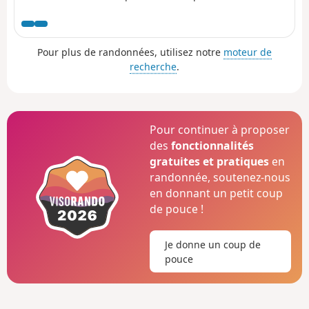
accessible en hiver. Itinéraire interdit
entre (3), (4), (5) et (6) du 1er Novembre
au 30 Avril 2022 (Arrêté préfectoral du 18
Pour plus de randonnées, utilisez notre
moteur de
Mai 2022).
recherche
.
Pour continuer à proposer
des
fonctionnalités
gratuites et pratiques
en
randonnée, soutenez-nous
en donnant un petit coup
de pouce !
Je donne un coup de
pouce