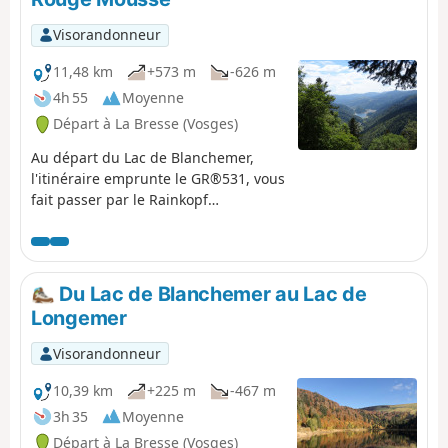
passant par le refuge du Sotré, le Lac de Retournemer et
les rives du Lac de Longemer, avant de rejoindre le cœur
Visorandonneur
de Xonrupt-Longemer. Une étape variée mêlant forêts,
chaumes d'altitude, lacs glaciaires et panoramas
11,48 km
+573 m
-626 m
remarquables.
4h 55
Moyenne
Départ à La Bresse (Vosges)
Au départ du Lac de Blanchemer,
l'itinéraire emprunte le GR®531, vous
fait passer par le Rainkopf
(alt. 1305 m), pour redescendre vers
la Tourbière de Machais, le Col de
Bramont, l'Étang de Sèchemer afin de
rejoindre le Chalet de Rouge Mousse.
Du Lac de Blanchemer au Lac de
Longemer
Visorandonneur
10,39 km
+225 m
-467 m
3h 35
Moyenne
Départ à La Bresse (Vosges)