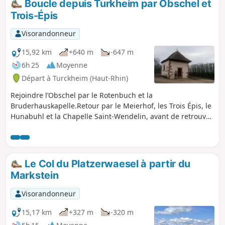
Boucle depuis Turkheim par Obschel et
Trois-Épis
Visorandonneur
15,92 km
+640 m
-647 m
6h 25
Moyenne
Départ à Turckheim (Haut-Rhin)
Rejoindre l’Obschel par le Rotenbuch et la
Bruderhauskapelle.Retour par le Meierhof, les Trois Épis, le
Hunabuhl et la Chapelle Saint-Wendelin, avant de retrouver
Turckheim que vous pourrez traverser et visiter comme de
bons touristes.Un conseil, vérifiez votre itinéraire en
utilisant le .gpx c'est si ludique et vous ne vous égarerez
plus jamais.
Le Col du Platzerwaesel à partir du
Markstein
Visorandonneur
15,17 km
+327 m
-320 m