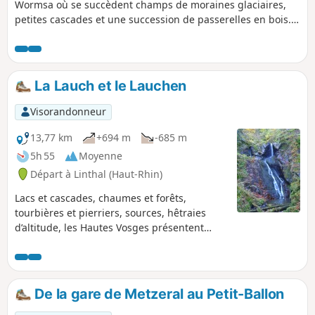
Wormsa où se succèdent champs de moraines glaciaires,
petites cascades et une succession de passerelles en bois.
On atteint le joli petit Lac du Fischboedle et sa gloriette,
puis plus haut le Lac du Schiessrothried. Cette partie
comporte quelques passages techniques, mais la
récompense est au bout de l'effort. Le retour est plus facile
La Lauch et le Lauchen
et emprunte des chemins forestiers ombragés et larges.
Visorandonneur
13,77 km
+694 m
-685 m
5h 55
Moyenne
Départ à Linthal (Haut-Rhin)
Lacs et cascades, chaumes et forêts,
tourbières et pierriers, sources, hêtraies
d’altitude, les Hautes Vosges présentent
parfois en quelques kilomètres une variété
de paysages remarquables pour peu qu’on
accepte de gravir quelques pentes.
De la gare de Metzeral au Petit-Ballon