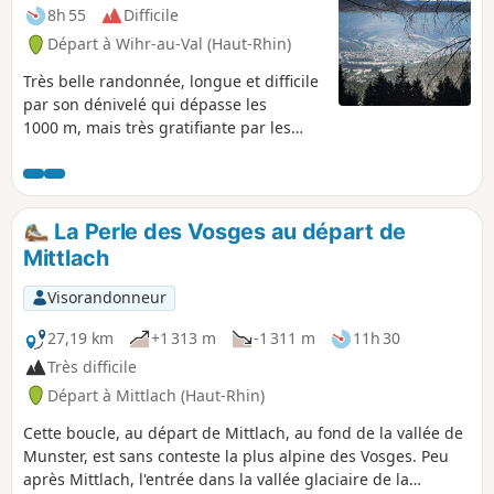
8h 55
Difficile
Départ à Wihr-au-Val (Haut-Rhin)
Très belle randonnée, longue et difficile
par son dénivelé qui dépasse les
1000 m, mais très gratifiante par les
points de vue qu'elle offre. Beaux
chemins et sentiers dans les bois.
La Perle des Vosges au départ de
Mittlach
Visorandonneur
27,19 km
+1 313 m
-1 311 m
11h 30
Très difficile
Départ à Mittlach (Haut-Rhin)
Cette boucle, au départ de Mittlach, au fond de la vallée de
Munster, est sans conteste la plus alpine des Vosges. Peu
après Mittlach, l'entrée dans la vallée glaciaire de la