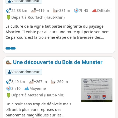
Visorandonneur
22,83 km
+419 m
-381 m
7h 45
Difficile
Départ à Rouffach (Haut-Rhin)
La culture de la vigne fait partie intégrante du paysage
Alsacien. Il existe par ailleurs une route qui porte son nom.
Ce parcours est la troisième étape de la traversée des
vignes de permet de relier Rouffach à Turckheim. Les points
de vue sont très nombreux voire même omniprésents en
dehors des villages. Ces derniers sont très typiques avec de
jolies maisons à colombages et ont un charme indéniable.
Une découverte du Bois de Munster
Le patrimoine est lui aussi tout aussi bien représenté.
Visorandonneur
8,49 km
+267 m
-269 m
3h 10
Moyenne
Départ à Metzeral (Haut-Rhin)
Un circuit sans trop de dénivelé mais
offrant à plusieurs reprises des
panoramas magnifiques sur les