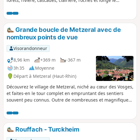
forêts, rivière, cascades, clairière, roches et longe le
ruisseau de la Wormsa. Attention : un passage peut être
impressionnant et vertigineux, traversée à flanc de
montagne d'une zone rocheuse dont une partie dans les
cailloux et une autre sur la roche (présence de mains
Grande boucle de Metzeral avec de
courantes en bon état). À éviter en cas de temps humide.
nombreux points de vue
Visorandonneur
8,96 km
+369 m
-367 m
3h 35
Moyenne
Départ à Metzeral (Haut-Rhin)
Découvrez le village de Metzeral, niché au cœur des Vosges,
et faites-en le tour complet en empruntant des sentiers
souvent peu connus. Outre de nombreuses et magnifiques
vues sur la localité, vous passerez par l'église-mémorial de
l'Emm, monument de la Grande Guerre dans les Vosges !
Rouffach - Turckheim