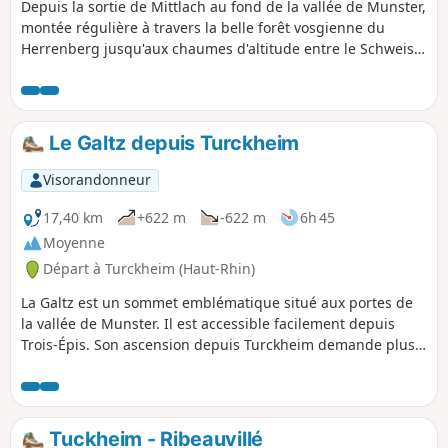
Depuis la sortie de Mittlach au fond de la vallée de Munster,
montée régulière à travers la belle forêt vosgienne du
Herrenberg jusqu'aux chaumes d'altitude entre le Schweisel
au sud (col du Herrenberg) et le Rainkopf au nord
permettant de profiter d'une vue à 360° sur les montagnes
(Grand Ballon, Hohneck...) et vallées environnantes ainsi
que sur les massifs plus lointains (Alpes suisses, Forêt
Le Galtz depuis Turckheim
Noire...) en cas de ciel dégagé;
Visorandonneur
17,40 km
+622 m
-622 m
6h 45
Moyenne
Départ à Turckheim (Haut-Rhin)
La Galtz est un sommet emblématique situé aux portes de
la vallée de Munster. Il est accessible facilement depuis
Trois-Épis. Son ascension depuis Turckheim demande plus
d'expérience, sans être pour autant difficile. Les deux tiers
du parcours sont forestiers. Le retour, en arrivant aux
portes d'Ammerschir, se fait entièrement dans les vignes,
en traversant deux villages : Katzenthal et
Tuckheim - Ribeauvillé