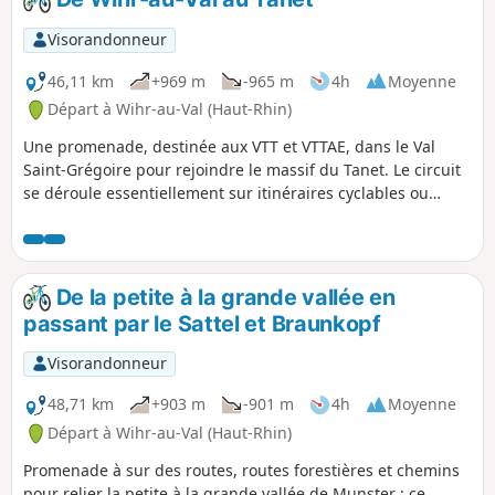
Strohberg.
Visorandonneur
46,11 km
+969 m
-965 m
4h
Moyenne
Départ à Wihr-au-Val (Haut-Rhin)
Une promenade, destinée aux VTT et VTTAE, dans le Val
Saint-Grégoire pour rejoindre le massif du Tanet. Le circuit
se déroule essentiellement sur itinéraires cyclables ou
chemins forestiers, et permet de découvrir la beauté de ce
site qui abritait, jadis, une station de ski.
De la petite à la grande vallée en
passant par le Sattel et Braunkopf
Visorandonneur
48,71 km
+903 m
-901 m
4h
Moyenne
Départ à Wihr-au-Val (Haut-Rhin)
Promenade à sur des routes, routes forestières et chemins
pour relier la petite à la grande vallée de Munster ; ce