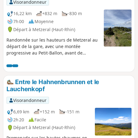
Visorandonneur
16,22 km
+832 m
-830 m
7h 00
Moyenne
Départ à Metzeral (Haut-Rhin)
Randonnée sur les hauteurs de Metzeral au
départ de la gare, avec une montée
progressive au Petit-Ballon, avant de
rejoindre la crête du Steinberg et le
Grothkopf et de redescendre vers le village
par le versant de Brietenbach. Tout au long
du parcours, vous profiterez de belles vues
Entre le Hahnenbrunnen et le
sur les collines environnantes ou les villages
Lauchenkopf
de la vallée.
Visorandonneur
6,69 km
+152 m
-151 m
2h 20
Facile
Départ à Metzeral (Haut-Rhin)
Promenade sur les hautes chaumes en