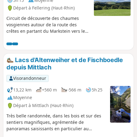
5h 15
Moyenne
Départ à Fellering (Haut-Rhin)
Circuit de découverte des chaumes
vosgiennes autour de la route des
crêtes en partant du Markstein vers le
Nord.
Lacs d'Altenweiher et de Fischboedle
depuis Mittlach
Visorandonneur
13,22 km
+560 m
-566 m
5h 25
Moyenne
Départ à Mittlach (Haut-Rhin)
Très belle randonnée, dans les bois et sur des
sentiers magnifiques, agrémentée de
panoramas saisissants en particulier au
sommet du Kerbholtz.