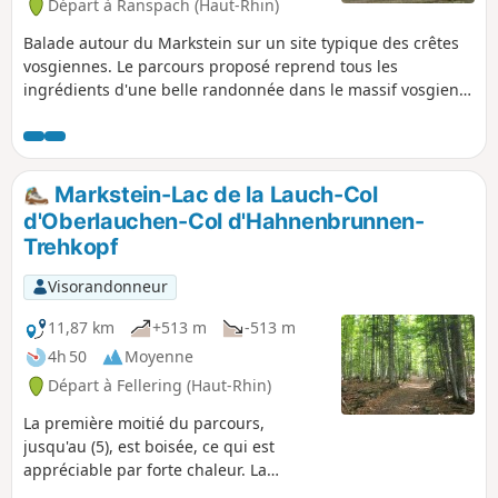
Départ à Ranspach (Haut-Rhin)
Balade autour du Markstein sur un site typique des crêtes
vosgiennes. Le parcours proposé reprend tous les
ingrédients d'une belle randonnée dans le massif vosgien,
à savoir vues panoramiques sur les sommets et vallées,
sentiers très bien balisés par le club vosgien et tracés entre
autres sur les chaumes, passage par de nombreuses
fermes auberge.
Markstein-Lac de la Lauch-Col
d'Oberlauchen-Col d'Hahnenbrunnen-
Trehkopf
Visorandonneur
11,87 km
+513 m
-513 m
4h 50
Moyenne
Départ à Fellering (Haut-Rhin)
La première moitié du parcours,
jusqu'au (5), est boisée, ce qui est
appréciable par forte chaleur. La
seconde partie, en revanche, emprunte