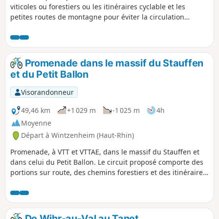
viticoles ou forestiers ou les itinéraires cyclable et les
petites routes de montagne pour éviter la circulation
destiné aux VTT et VTTAE, permet de découvrir quelques
villages pittoresques du piémont comme Turckheim,
Ammerschwihr, Kientzheim, Kaysersberg, Hunawihr ou
Zellenberg, mais aussi la verte vallée de Fréland et les
Promenade dans le massif du Stauffen
pentes plus raides, tapissées de forêts, des massifs du
et du Petit Ballon
Brézouard et du Kaelblin.
Visorandonneur
49,46 km
+1 029 m
-1 025 m
4h
Moyenne
Départ à Wintzenheim (Haut-Rhin)
Promenade, à VTT et VTTAE, dans le massif du Stauffen et
dans celui du Petit Ballon. Le circuit proposé comporte des
portions sur route, des chemins forestiers et des itinéraires
cyclables. Il n'y a pas de difficulté majeure, sauf une
montée courte, mais raide, après le Col de Marbach, qui
nécessite, peut-être, que l'on mette pied à terre, et la
montée régulière mais assez raide aussi de Boenlesgrab au
De Wihr-au-Val au Tanet