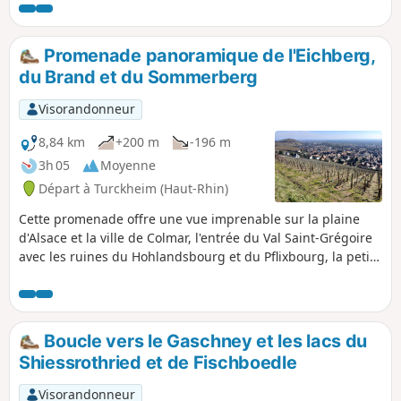
Promenade panoramique de l'Eichberg,
du Brand et du Sommerberg
Visorandonneur
8,84 km
+200 m
-196 m
3h 05
Moyenne
Départ à Turckheim (Haut-Rhin)
Cette promenade offre une vue imprenable sur la plaine
d'Alsace et la ville de Colmar, l'entrée du Val Saint-Grégoire
avec les ruines du Hohlandsbourg et du Pflixbourg, la petite
ville de Turckheim et le site incomparable de
Niedermorschwihr. Elle est à conseiller particulièrement en
automne lorsque le vignoble s'enflamme
Boucle vers le Gaschney et les lacs du
Shiessrothried et de Fischboedle
Visorandonneur