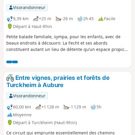
Visorandonneur
9,39 km
+25 m
-26 m
2h 45
Facile
Départ à Haut-Rhin
Petite balade familiale, sympa, pour les enfants, avec de
beaux endroits à découvrir. La Fecht et ses abords
constituent autant un lieu de détente qu’un espace propice
à la biodiversité. Marchez à la découverte de cette rivière
qui, au fil du temps, a contribué à forger l’identité
communale. Des canards colverts aux hérons cendrés, en
passant par des poissons en tous genres, on peut, en effet,
Entre vignes, prairies et forêts de
rencontrer de nombreuses petites bêtes ! On peut même
Turckheim à Aubure
apercevoir des castors !
Visorandonneur
60,00 km
+1 128 m
-1 129 m
5h
Moyenne
Départ à Turckheim (Haut-Rhin)
Ce circuit qui emprunte essentiellement des chemins