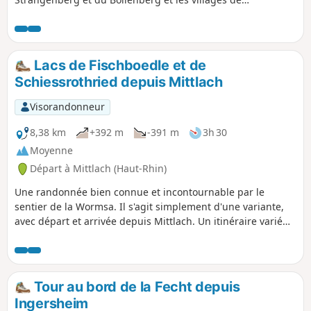
Wintzfelden et d'Osenbach nichés au fond de la Vallée
Noble. Ce circuit réserve de très belles vues, notamment au
sommet du Strangenberg et du Bollenberg.
Lacs de Fischboedle et de
Schiessrothried depuis Mittlach
Visorandonneur
8,38 km
+392 m
-391 m
3h 30
Moyenne
Départ à Mittlach (Haut-Rhin)
Une randonnée bien connue et incontournable par le
sentier de la Wormsa. Il s'agit simplement d'une variante,
avec départ et arrivée depuis Mittlach. Un itinéraire varié
entre forêt, torrents, passerelles et jolis points de vue sur la
vallée. Recommandation, respectez le sens de la randonnée
: la montée passe par des endroits empierrés plus faciles
en montée qu'en descente. Le retour passe par un chemin
Tour au bord de la Fecht depuis
de montagne large et praticable, un peu moins ombragé.
Ingersheim