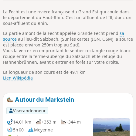
p
La Fecht est une rivière française du Grand Est qui coule dans
le département du Haut-Rhin. C'est un affluent de l'Ill, donc un
sous-affluent du Rhin.
La partie amont de la Fecht appelée Grande Fecht prend
sa
source
au lieu-dit Salzbach. (Sur les cartes (IGN, OSM) la source
est placée environ 250m trop au Sud).
Vous la verrez en empruntant le sentier rectangle rouge-blanc-
rouge entre la ferme-auberge du Salzbach et le refuge du
Hahnenbrünnen, avant d'entrer en forêt sur votre droite.
La longueur de son cours est de 49,1 km
Lien Wikipédia
Autour du Markstein
Visorandonneur
14,01 km
+353 m
-344 m
5h 00
Moyenne