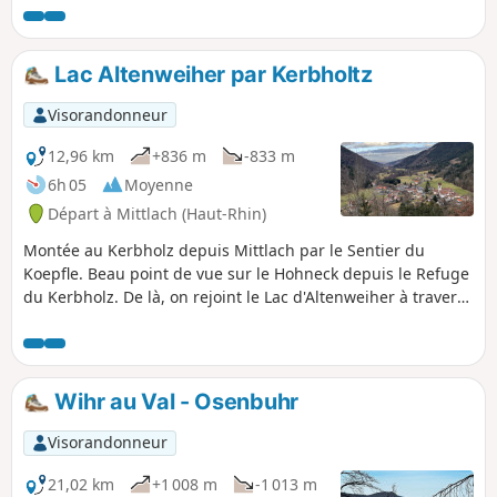
en partie par la piste cyclable du Piémont. Ce circuit est
réservé aux VTT, avec ou sans assistance électrique.
Lac Altenweiher par Kerbholtz
Visorandonneur
12,96 km
+836 m
-833 m
6h 05
Moyenne
Départ à Mittlach (Haut-Rhin)
Montée au Kerbholz depuis Mittlach par le Sentier du
Koepfle. Beau point de vue sur le Hohneck depuis le Refuge
du Kerbholz. De là, on rejoint le Lac d'Altenweiher à travers
une très belle forêt. Le lac dans son écrin de verdure est
idéal pour une pause. Puis descente vers Mittlach par le
Sapin de Kolben et le vallon de la Kolbenfecht.
Wihr au Val - Osenbuhr
Visorandonneur
21,02 km
+1 008 m
-1 013 m