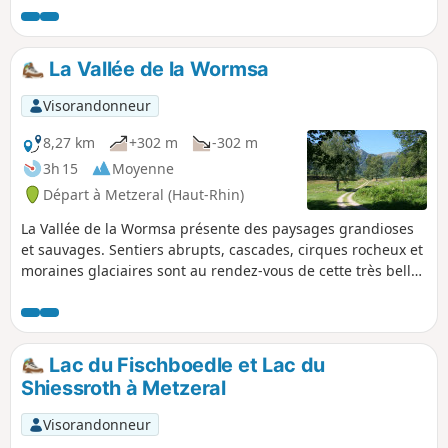
le GR®5 à découvert. Pas de grande
difficulté, sauf peut-être la montée un
peu raide au Col d'Oberlauchen. De
La Vallée de la Wormsa
belles vues s'offrent à vous durant cette
randonnée en particulier au Col
Visorandonneur
d'Oberlauchen puis tout au long du
GR®5 et au sommet du Trehkopft.
8,27 km
+302 m
-302 m
3h 15
Moyenne
Départ à Metzeral (Haut-Rhin)
La Vallée de la Wormsa présente des paysages grandioses
et sauvages. Sentiers abrupts, cascades, cirques rocheux et
moraines glaciaires sont au rendez-vous de cette très belle
balade. Un classique du massif des Vosges.
Lac du Fischboedle et Lac du
Shiessroth à Metzeral
Visorandonneur