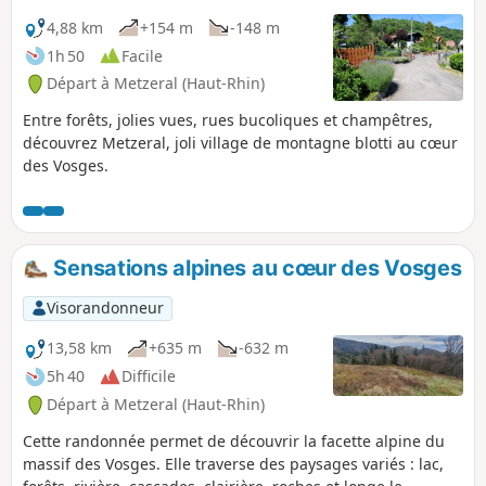
4,88 km
+154 m
-148 m
1h 50
Facile
Départ à Metzeral (Haut-Rhin)
Entre forêts, jolies vues, rues bucoliques et champêtres,
découvrez Metzeral, joli village de montagne blotti au cœur
des Vosges.
Sensations alpines au cœur des Vosges
Visorandonneur
13,58 km
+635 m
-632 m
5h 40
Difficile
Départ à Metzeral (Haut-Rhin)
Cette randonnée permet de découvrir la facette alpine du
massif des Vosges. Elle traverse des paysages variés : lac,