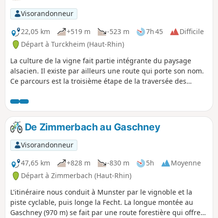
Niedermorschwihr. Le patrimoine est aussi très bien
représenté, d'abord à Turckheim, puis dans les autres
Visorandonneur
villages traversés, ainsi qu'au Christ rédempteur, érigé en
souvenir de la Première guerre mondiale. Depuis cette
22,05 km
+519 m
-523 m
7h 45
Difficile
statue du Christ, au sommet du Galtz, le panorama est
Départ à Turckheim (Haut-Rhin)
magnifique, tant sur la montagne que sur la plaine.
La culture de la vigne fait partie intégrante du paysage
alsacien. Il existe par ailleurs une route qui porte son nom.
Ce parcours est la troisième étape de la traversée des
vignes et permet de relier Turckheim à Ribeauvillé. Les
points de vue sont très nombreux voire même
omniprésents en dehors des villages. Ces derniers sont très
typiques avec de jolies maisons à colombages et ont un
De Zimmerbach au Gaschney
charme indéniable. Le patrimoine est lui aussi tout aussi
bien représenté.
Visorandonneur
47,65 km
+828 m
-830 m
5h
Moyenne
Départ à Zimmerbach (Haut-Rhin)
L'itinéraire nous conduit à Munster par le vignoble et la
piste cyclable, puis longe la Fecht. La longue montée au
Gaschney (970 m) se fait par une route forestière qui offre