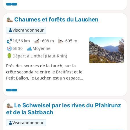
Chaumes et forêts du Lauchen
Visorandonneur
16,56 km
+608 m
-605 m
6h 30
Moyenne
Départ à Linthal (Haut-Rhin)
Près des sources de la Lauch, sur la
crête secondaire entre le Breitfirst et le
Petit Ballon, le Lauchen est un espace
de chaumes aux points de vues
remarquables et de forêts dont les plus
belles et plus hautes hêtraies d'altitude
du massif vosgien. C'est aussi une zone
Le Schweisel par les rives du Pfahlrunz
de tranquillité, dans les réserves
et de la Salzbach
biologiques intégrales de Guebwiller,
dominée par le Klintzkopf, domaine de
Visorandonneur
l'animal emblématique des Vosges, le