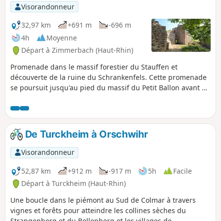
Visorandonneur
32,97 km
+691 m
-696 m
4h
Moyenne
Départ à Zimmerbach (Haut-Rhin)
Promenade dans le massif forestier du Stauffen et
découverte de la ruine du Schrankenfels. Cette promenade
se poursuit jusqu'au pied du massif du Petit Ballon avant de
retourner au point de départ en empruntant la piste
cyclable.
De Turckheim à Orschwihr
Visorandonneur
52,87 km
+912 m
-917 m
5h
Facile
Départ à Turckheim (Haut-Rhin)
Une boucle dans le piémont au Sud de Colmar à travers
vignes et forêts pour atteindre les collines sèches du
Strangenberg et du Bollenberg et les villages de