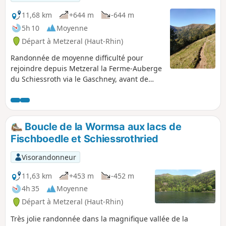
11,68 km
+644 m
-644 m
5h 10
Moyenne
Départ à Metzeral (Haut-Rhin)
Randonnée de moyenne difficulté pour
rejoindre depuis Metzeral la Ferme-Auberge
du Schiessroth via le Gaschney, avant de
resdescendre vers les lacs de
Schiessrothried et de Fischboedle. Dans ce
sens, cela évite une très raide montée
depuis ces lacs vers la ferme auberge du
Boucle de la Wormsa aux lacs de
Schiessroth.
Fischboedle et Schiessrothried
Visorandonneur
11,63 km
+453 m
-452 m
4h 35
Moyenne
Départ à Metzeral (Haut-Rhin)
Très jolie randonnée dans la magnifique vallée de la