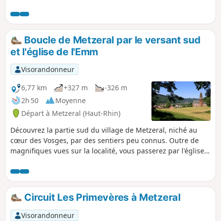
Wormsa donne le ton et propose des panoramas uniques
sur les sommets des Hautes Vosges. En point d'orgue, cet
itinéraire nous fera passer par le majestueux cirque du
Frankenthal, ses rochers de la Martinswand et la redoutée
Boucle de Metzeral par le versant sud
montée au Col du Fallimont.C'est une boucle qui s'adresse
et l'église de l'Emm
aux randonneurs aguerris ou aux randonneurs n'ayant pas
peur de souffrir, ou les deux. Elle est longue, éprouvante
Visorandonneur
mais tellement éblouissante.
6,77 km
+327 m
-326 m
2h 50
Moyenne
Départ à Metzeral (Haut-Rhin)
Découvrez la partie sud du village de Metzeral, niché au
cœur des Vosges, par des sentiers peu connus. Outre de
magnifiques vues sur la localité, vous passerez par l'église
de l'Emm, monument emblématique de la Grande Guerre
dans la Vallée de Munster !
Circuit Les Primevères à Metzeral
Visorandonneur