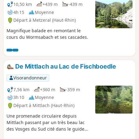
10,50 km
+439 m
-439 m
4h 15
Moyenne
Départ à Metzeral (Haut-Rhin)
Magnifique balade en remontant le
cours du Wormsabach et ses cascades.
De Mittlach au Lac de Fischboedle
Visorandonneur
7,56 km
+360 m
-359 m
3h 10
Moyenne
Départ à Mittlach (Haut-Rhin)
Une promenade circulaire depuis
Mittlach passant par un très beau lac
des Vosges du Sud cité dans le guide
Michelin : Le Lac de Fischboedle.