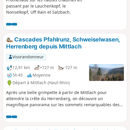
passant par le Lauchenkopf, le
Nonselkopf, Uff Rain et Salzbach.
Cascades Pfahlrunz, Schweiselwasen,
Herrenberg depuis Mittlach
Visorandonneur
12,91 km
+727 m
-727 m
5h 45
Moyenne
Départ à Mittlach (Haut-Rhin)
Après une belle grimpette à partir de Mittlach pour
atteindre la crête du Herrenberg, on découvre un
magnifique panorama sur les sommets remarquables des
Vosges : Grand Ballon, Petit Ballon, Hohneck, Rainkopf.