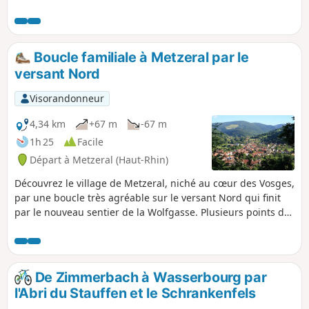
de belles vues sur la petite vallée de Munster. Un chemin,
assez caillouteux par endroits, permet de rejoindre
Metzeral (Steinabrück). Le retour se fait par la piste cyclable
du piémont.
Boucle familiale à Metzeral par le
versant Nord
Visorandonneur
4,34 km
+67 m
-67 m
1h 25
Facile
Départ à Metzeral (Haut-Rhin)
Découvrez le village de Metzeral, niché au cœur des Vosges,
par une boucle très agréable sur le versant Nord qui finit
par le nouveau sentier de la Wolfgasse. Plusieurs points de
vue sur le village et le fond de vallée sont au rendez-vous !
De Zimmerbach à Wasserbourg par
l'Abri du Stauffen et le Schrankenfels