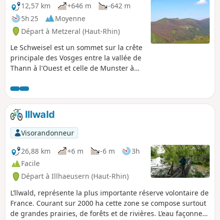
Grand Tetras ou coq de bruyère.
12,57 km
+646 m
-642 m
5h 25
Moyenne
Départ à Metzeral (Haut-Rhin)
Le Schweisel est un sommet sur la crête
principale des Vosges entre la vallée de
Thann à l'Ouest et celle de Munster à
l'Est. Il est connu pour offrir un
panorama exceptionnel mais aussi pour
sa chaume, sa forêt et sa zone humide,
le Schweiselwasen sur la face Est. C'est
Illwald
par cette face Est irriguée de nombreux
ruisseaux que ce parcours le fait
Visorandonneur
découvrir.
26,88 km
+6 m
-6 m
3h
Facile
Départ à Illhaeusern (Haut-Rhin)
L’llwald, représente la plus importante réserve volontaire de
France. Courant sur 2000 ha cette zone se compose surtout
de grandes prairies, de forêts et de rivières. L’eau façonne