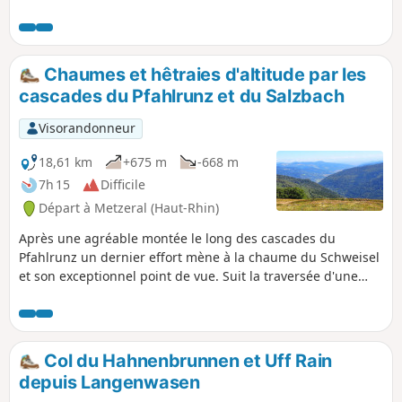
sommets des Hautes-Vosges. En passant
par deux fermes-auberge, il offre la
possibilité de gouter aux spécialités
régionales.
Chaumes et hêtraies d'altitude par les
cascades du Pfahlrunz et du Salzbach
Visorandonneur
18,61 km
+675 m
-668 m
7h 15
Difficile
Départ à Metzeral (Haut-Rhin)
Après une agréable montée le long des cascades du
Pfahlrunz un dernier effort mène à la chaume du Schweisel
et son exceptionnel point de vue. Suit la traversée d'une
belle hêtraie le long de la crête qui débouche au refuge du
Hahnenbrunnen. Le retour par les chaumes du Salzbach
puis de Uff Rain permet une vue remarquable sur les plus
hauts sommets avant une longue descente à travers les
Col du Hahnenbrunnen et Uff Rain
Bois de Muhlbach. Elle aboutit à une jolie passerelle sur le
depuis Langenwasen
ruisseau de la Salzbach devenu la rivière Fecht qui, le long