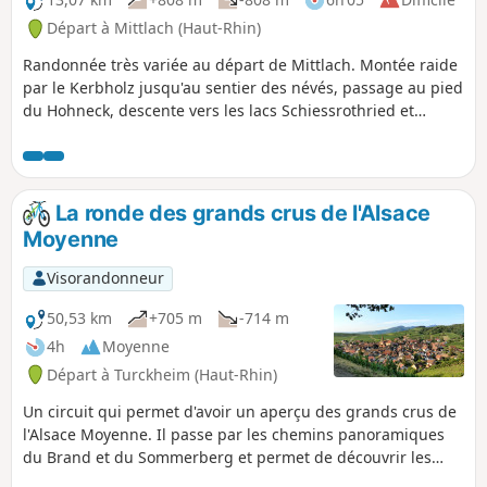
Départ à Mittlach (Haut-Rhin)
Randonnée très variée au départ de Mittlach. Montée raide
par le Kerbholz jusqu'au sentier des névés, passage au pied
du Hohneck, descente vers les lacs Schiessrothried et
Fischboedle par le cirque du Wormspel (et ses chamois)
puis retour sur Mittlach par la vallée de la Wormsa en
passant par les deux lacs. 06/02/2023 : Randonnée interdite
jusqu'à nouvel ordre sur arrêté municipal, en raison d'un
La ronde des grands crus de l'Alsace
éboulement de rochers et de pierres sur le GR®531.
Moyenne
Visorandonneur
50,53 km
+705 m
-714 m
4h
Moyenne
Départ à Turckheim (Haut-Rhin)
Un circuit qui permet d'avoir un aperçu des grands crus de
l'Alsace Moyenne. Il passe par les chemins panoramiques
du Brand et du Sommerberg et permet de découvrir les
villages les plus pittoresques du vignoble. Le retour passe