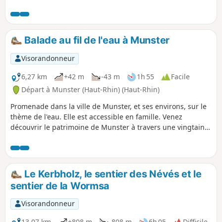
ces milieux, la faune et la flore les magnifient. La forêt
abrite quelque 110 espèces végétales, 210 types de
champignons. Mais sa renommée, l’Illwald la doit plus
particulièrement au daim, introduit en 1854. L’espèce
Balade au fil de l'eau à Munster
compte actuellement plus de 300 individus. Petit crochet
pour visiter le village médiéval de Guémar. Une portion
Visorandonneur
semble interdite aux vélos, voir les avis
6,27 km
+42 m
-43 m
1h 55
Facile
Départ à Munster (Haut-Rhin) (Haut-Rhin)
Promenade dans la ville de Munster, et ses environs, sur le
thème de l'eau. Elle est accessible en famille. Venez
découvrir le patrimoine de Munster à travers une vingtaine
de panneaux ludiques et pédagogiques, disposés au long
du parcours. Attardez-vous, en particulier, dans les anciens
lavoirs. La balade permet également d'apercevoir les
centrales hydroélectriques encore en activité.
Le Kerbholz, le sentier des Névés et le
sentier de la Wormsa
Visorandonneur
13,07 km
+808 m
-808 m
6h 05
Difficile