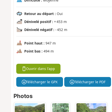
Difficulté :
Moyenne
Retour au départ :
Oui
Dénivelé positif :
+ 453 m
Dénivelé négatif :
- 452 m
Point haut :
947 m
Point bas :
494 m
Ouvrir dans l'app
Télécharger le GPX
Télécharger le PDF
Photos