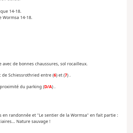
ique 14-18.
que Wormsa 14-18.
e avec de bonnes chaussures, sol rocailleux.
c de Schiessrothried entre (
6
) et (
7
) .
 proximité du parking (
D/A
) .
es en randonnée et "Le sentier de la Wormsa" en fait partie :
ciaires... Nature sauvage !