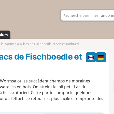
mium
 la Wormsa aux lacs de Fischboedle et Schiessrothried
acs de Fischboedle et
 la Wormsa où se succèdent champs de moraines
erelles en bois. On atteint le joli petit Lac du
u Schiessrothried. Cette partie comporte quelques
de l'effort. Le retour est plus facile et emprunte des