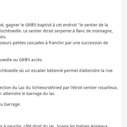
, gagner le GR®5 baptisé à cet endroit "le sentier de la
ischboedle. Le sentier étroit serpente à flanc de montagne,
lis.
ieurs petites cascades à franchir par une succession de
chboedle ou GR®5 accès.
ischboedle où un escalier bétonné permet d'atteindre la rive
ction du Lac du Schiessrothried par l'étroit sentier rocailleux,
 atteindre le barrage du lac.
 du barrage.
er à gauche, côté droit du lac. Suivre les balises Anneaux