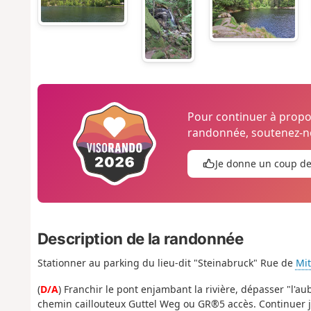
Pour continuer à prop
randonnée, soutenez-no
Je donne un coup d
Description de la randonnée
Stationner au parking du lieu-dit "Steinabruck" Rue de
Mit
(
D/A
) Franchir le pont enjambant la rivière, dépasser "l'a
chemin caillouteux Guttel Weg ou GR®5 accès. Continuer j