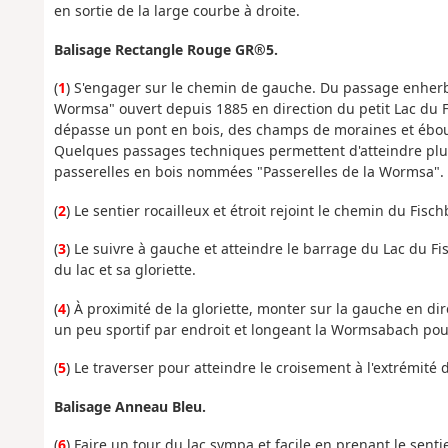
en sortie de la large courbe à droite.
Balisage Rectangle Rouge GR®5.
(
1
) S'engager sur le chemin de gauche. Du passage enherbé
Wormsa" ouvert depuis 1885 en direction du petit Lac du F
dépasse un pont en bois, des champs de moraines et ébou
Quelques passages techniques permettent d'atteindre plus
passerelles en bois nommées "Passerelles de la Wormsa".
(
2
) Le sentier rocailleux et étroit rejoint le chemin du Fis
(
3
) Le suivre à gauche et atteindre le barrage du Lac du F
du lac et sa gloriette.
(
4
) À proximité de la gloriette, monter sur la gauche en dire
un peu sportif par endroit et longeant la Wormsabach pour
(
5
) Le traverser pour atteindre le croisement à l'extrémité
Balisage Anneau Bleu.
(
6
) Faire un tour du lac sympa et facile en prenant le senti