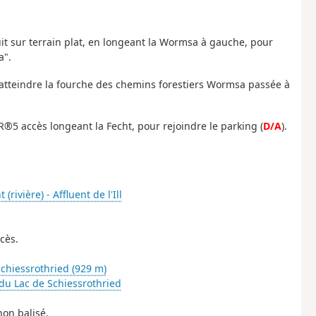
uit sur terrain plat, en longeant la Wormsa à gauche, pour
a".
et atteindre la fourche des chemins forestiers Wormsa passée à
GR®5 accès longeant la Fecht, pour rejoindre le parking (
D/A
).
 (rivière) - Affluent de l'Ill
cès.
Schiessrothried (929 m)
du Lac de Schiessrothried
non balisé.