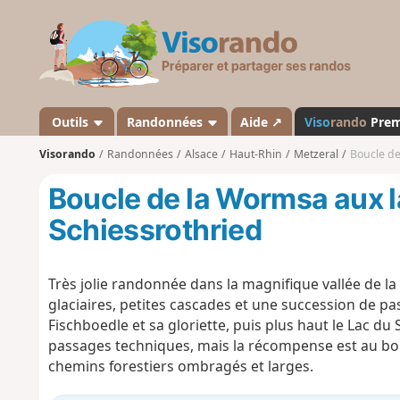
V
i
s
o
r
a
Outils
Randonnées
Aide ↗
Viso
rando
Pre
n
Visorando
Randonnées
Alsace
Haut-Rhin
Metzeral
Boucle de
d
o
Boucle de la Wormsa aux l
Schiessrothried
Très jolie randonnée dans la magnifique vallée de
glaciaires, petites cascades et une succession de pass
Fischboedle et sa gloriette, puis plus haut le Lac d
passages techniques, mais la récompense est au bout 
chemins forestiers ombragés et larges.