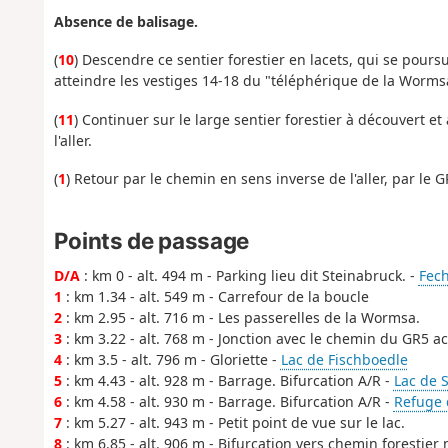
Absence de balisage.
(
10
) Descendre ce sentier forestier en lacets, qui se pours
atteindre les vestiges 14-18 du "téléphérique de la Worms
(
11
) Continuer sur le large sentier forestier à découvert 
l'aller.
(
1
) Retour par le chemin en sens inverse de l'aller, par le 
Points de passage
D/A
: km 0 - alt. 494 m - Parking lieu dit Steinabruck. -
Fecht
1
: km 1.34 - alt. 549 m - Carrefour de la boucle
2
: km 2.95 - alt. 716 m - Les passerelles de la Wormsa.
3
: km 3.22 - alt. 768 m - Jonction avec le chemin du GR5 ac
4
: km 3.5 - alt. 796 m - Gloriette -
Lac de Fischboedle
5
: km 4.43 - alt. 928 m - Barrage. Bifurcation A/R -
Lac de 
6
: km 4.58 - alt. 930 m - Barrage. Bifurcation A/R -
Refuge 
7
: km 5.27 - alt. 943 m - Petit point de vue sur le lac.
8
: km 6.85 - alt. 906 m - Bifurcation vers chemin forestier 