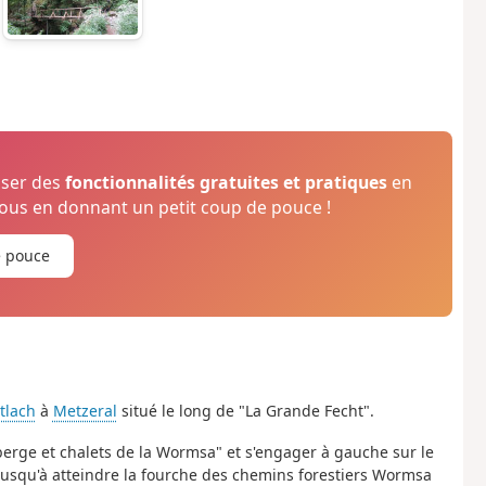
oser des
fonctionnalités gratuites et pratiques
en
us en donnant un petit coup de pouce !
e pouce
tlach
à
Metzeral
situé le long de "La Grande Fecht".
uberge et chalets de la Wormsa" et s'engager à gauche sur le
usqu'à atteindre la fourche des chemins forestiers Wormsa