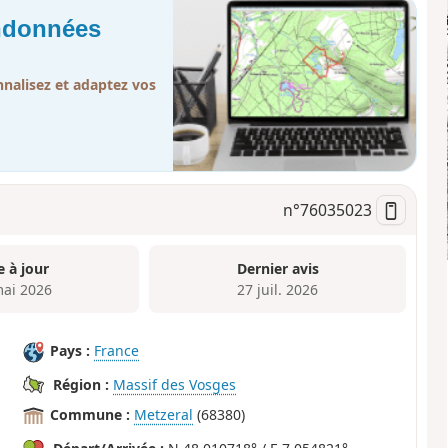
andonnées
nalisez et adaptez vos
n°
76035023
e à jour
Dernier avis
mai 2026
27 juil. 2026
Pays :
France
Région :
Massif des Vosges
Commune :
Metzeral
(68380)