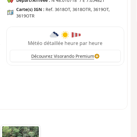
Départ/Arrivée :
N 48.010718° / E 7.054821°
Carte(s) IGN :
Ref. 3618OT, 3618OTR, 3619OT,
3619OTR
Météo détaillée heure par heure
Découvrez Visorando Premium