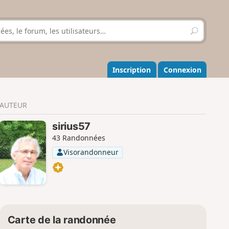
R
e
c
h
e
Inscription
Connexion
r
c
h
AUTEUR
e
r
sirius57
43 Randonnées
Visorandonneur
Carte de la randonnée