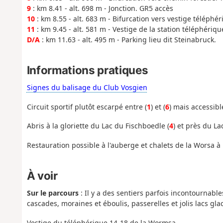
9
: km 8.41 - alt. 698 m - Jonction. GR5 accès
10
: km 8.55 - alt. 683 m - Bifurcation vers vestige téléphér
11
: km 9.45 - alt. 581 m - Vestige de la station téléphéri
D/A
: km 11.63 - alt. 495 m - Parking lieu dit Steinabruck.
Informations pratiques
Signes du balisage du Club Vosgien
Circuit sportif plutôt escarpé entre (
1
) et (
6
) mais accessibl
Abris à la gloriette du Lac du Fischboedle (
4
) et près du La
Restauration possible à l'auberge et chalets de la Worsa à
À voir
Sur le parcours
: Il y a des sentiers parfois incontournabl
cascades, moraines et éboulis, passerelles et jolis lacs gla
Vestige du téléphérique 14-18 de la Wormsa.