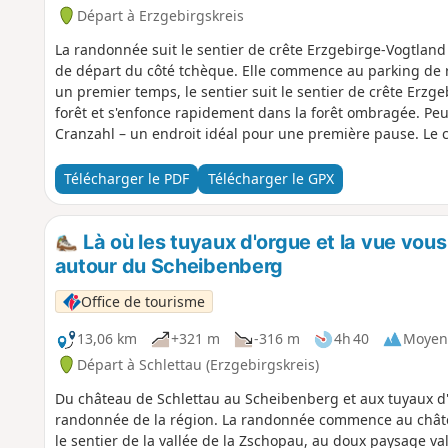
Départ à Erzgebirgskreis
La randonnée suit le sentier de crête Erzgebirge-Vogtland
de départ du côté tchèque. Elle commence au parking de
un premier temps, le sentier suit le sentier de crête Erzgeb
forêt et s'enfonce rapidement dans la forêt ombragée. Peu 
Cranzahl – un endroit idéal pour une première pause. Le ch
de Bärenstein et passe en Tchéquie à Vejprty. Après avoir l
dans les prairies et les forêts. L’aire de repos « Günthers 
Télécharger le PDF
Télécharger le GPX
randonneurs rejoignent l'Allemagne en traversant la forêt.
possible. Ensuite, l'itinéraire rejoint à nouveau le sentier d
l'ascension mène au sommet du Bärenstein. Au sommet, vo
Là où les tuyaux d'orgue et la vue vous
panoramique jusqu'au Fichtelberg et un restaurant dans l
autour du Scheibenberg
redescend en pente douce jusqu'au point de départ.
Office de tourisme
13,06 km
+321 m
-316 m
4h 40
Moyen
Départ à Schlettau (Erzgebirgskreis)
Du château de Schlettau au Scheibenberg et aux tuyaux d'
randonnée de la région. La randonnée commence au châte
le sentier de la vallée de la Zschopau, au doux paysage v