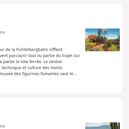
o
a
i
m
p
ne
ur de la Fichtelbergbahn sifflent
vent parcourir tout ou partie du trajet sur
partie la voie ferrée. Le sentier
 technique et culture des monts
du musée des figurines fumantes vaut le
htelbergbahn » à travers champs, prairies et
ocomotive à vapeur accompagnent la
 Neudorf, les randonneurs peuvent
t traditionnel ainsi que l'original musée de
des refuges et des vues panoramiques
hermale d'Oberwiesenthal, qui offre des
retour peut se faire confortablement en
ne