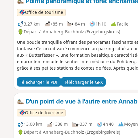
Pointe panoramique et forêt enchantée
d'autres aires de repos. À l'Andreas-Gegentrum-Stolln, un a
Office de tourisme
avant que le circuit ne s'achève à la gare de Steinbach.
3,27 km
+85 m
-84 m
1h 10
Facile
Départ à Annaberg-Buchholz (Erzgebirgskreis)
Une boucle tranquille offrant des panoramas fascinants e
fantaisie Ce circuit varié commence au parking situé au 
aux « Butterfässer », une formation basaltique caractéri
empruntent ensuite le sentier intermédiaire du Pöhlberg, q
grâce à ses petites stations de contes de fées. Après qu
s’ouvrent sur les champs, les villages et les chaînes de m
Keilberg et au Fichtelberg. Ce panorama accompagne une g
Télécharger le PDF
Télécharger le GPX
cesse à faire une pause. À mi-parcours environ, les rando
détour par le site historique de St. Briccius. Le chemin con
en passant devant d’anciennes carrières d’argile, une ancie
D'un point de vue à l'autre entre Anna
emplacement du tremplin de saut à ski. En passant par l’a
Office de tourisme
finalement au point de départ.
13,00 km
+338 m
-337 m
4h 40
Moyen
Départ à Annaberg-Buchholz (Erzgebirgskreis)