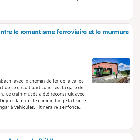
teig vaut le coup pour profiter de vues
rnerwiese, vous atteignez Tellerhäuser,
use. Vous traversez ensuite la frontière
s en direction de Boží Dar. Il y a
 offre une ambiance culturelle et typique
entre le romantisme ferroviaire et le murmure
ous retournez à Oberwiesenthal, où vous
bach, avec le chemin de fer de la vallée
 de ce circuit particulier est la gare de
hn. Ce train-musée a été reconstruit avec
Depuis la gare, le chemin longe la lisière
ngar à véhicules, l'itinéraire s'enfonce
Schwarzwasser. Une aire de repos invite à
. Il vaut la peine de faire un détour par
'histoire minière et partie intégrante du
inière des monts Métallifères
ne forêt paisible, en passant devant