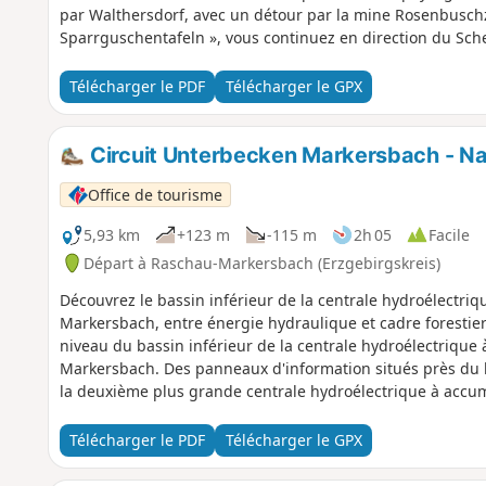
par Walthersdorf, avec un détour par la mine Rosenbuschz
Sparrguschentafeln », vous continuez en direction du Sc
basalte, vous rejoignez les sentiers de grande randonnée 
randonnée, entretenu avec soin, vous récompensera par u
Télécharger le PDF
Télécharger le GPX
le sentier Ottomar-Zahn-Steig, vous atteindrez finalement
tour d'observation.Après avoir passé les tremplins de saut
basalte « Orgelpfeifen » (tuyaux d'orgue), le chemin du ret
Circuit Unterbecken Markersbach - Natu
ramènera au château à travers les forêts et le long de la vo
Office de tourisme
5,93 km
+123 m
-115 m
2h 05
Facile
Départ à Raschau-Markersbach (Erzgebirgskreis)
Découvrez le bassin inférieur de la centrale hydroélectr
Markersbach, entre énergie hydraulique et cadre foresti
niveau du bassin inférieur de la centrale hydroélectriqu
Markersbach. Des panneaux d'information situés près du 
la deuxième plus grande centrale hydroélectrique à accu
joue un rôle important dans le stockage de l'énergie renou
viaduc imposant attire le regard. Sur cette ligne ferroviai
Télécharger le PDF
Télécharger le GPX
aujourd’hui la conduite autonome. Le sentier emprunte e
travers des forêts variées pour faire le tour du bassin infé