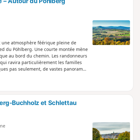
 – Autour du Pöhlberg
utre vestige rappelle l'histoire minière,
t une atmosphère féérique pleine de
pied du Pöhlberg. Une courte montée mène
stique au bord du chemin. Les randonneurs
ui ravira particulièrement les familles
elques pas seulement, de vastes panoramas
ontagnes des Monts Métallifères, jusqu’au
rande partie du circuit et invite sans
nneurs au pied sûr pourront faire un
tinue à travers une forêt mixte paisible,
nne carrière de pierre et l’ancien
berg-Buchholz et Schlettau
ncienne piste de bobsleigh, on revient
ne