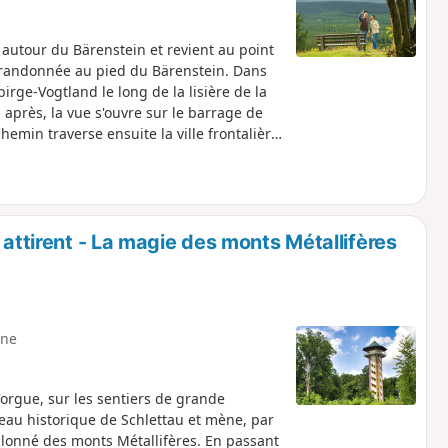
 autour du Bärenstein et revient au point
 randonnée au pied du Bärenstein. Dans
irge-Vogtland le long de la lisière de la
après, la vue s'ouvre sur le barrage de
emin traverse ensuite la ville frontalière
ongé deux églises, le sentier s’enfonce
Ruh » invite à faire une nouvelle pause. Les
 Un détour par l'hôtel Fichtenhäusel est
e crête. À travers prairies et forêts,
us trouverez une croix, une vue
 attirent - La magie des monts Métallifères
'hôtel de montagne. Le chemin du retour
ne
orgue, sur les sentiers de grande
au historique de Schlettau et mène, par
allonné des monts Métallifères. En passant