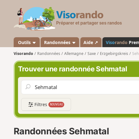
V
i
s
o
r
a
Outils
Randonnées
Aide ↗
Viso
rando
Pre
n
Visorando
Randonnées
Allemagne
Saxe
Erzgebirgskreis
Seh
d
o
Trouver une randonnée Sehmatal
Filtres
NOUVEAU
Randonnées Sehmatal