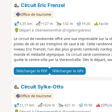
paysage s'offrent régulièrement au regard. Des aires de re
Circuit Eric Frenzel
une pause. Le « Mühlchen », avec ses petites roues à aubes
Office de tourisme
constitue un point d’intérêt particulier. Quelques mètres 
refuge et un parcours Kneipp vous attendent. De là, le c
3,35 km
+127 m
-132 m
1h 20
Facile
Départ à Oberwiesenthal (Erzgebirgskreis)
Le circuit de randonnée offre une vue imprenable sur la s
pistes de ski et ses tremplins de saut à ski. Cette randonn
niveau Eric Frenzel, l'un des plus grands combinés nordi
monde et médaillé olympique. Ce circuit varié commence à
quitte le centre-ville par la Vierenstraße. Dès le départ, 
sur la vallée du Schindelbach et le paysage des monts Méta
vous rejoindrez la cabane Eschenhof, puis passerez sous le
Télécharger le PDF
Télécharger le GPX
sauvage et romantique de Schönjungferngrund, avec ses ru
L'itinéraire passe ensuite devant les célèbres tremplins d
centre de sports d'hiver. Le circuit se termine dans le cent
Circuit Sylke-Otto
de restauration, et à la station inférieure du téléphérique
Office de tourisme
21,17 km
+624 m
-621 m
7h 50
Difficil
Départ à Oberwiesenthal (Erzgebirgskreis)