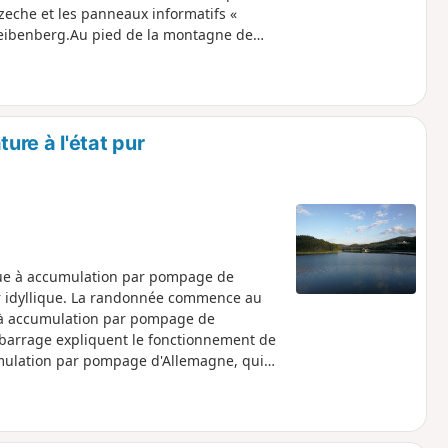
eche et les panneaux informatifs «
heibenberg.Au pied de la montagne de
E3 et EB. Un détour par le refuge de
ne vue sur le Fichtelberg. En empruntant
 le sommet, l'auberge de montagne et la
 à ski et les impressionnantes colonnes de
our sur les sentiers E3 et EB vous
re à l'état pur
ie ferrée.
ique à accumulation par pompage de
er idyllique. La randonnée commence au
e à accumulation par pompage de
barrage expliquent le fonctionnement de
mulation par pompage d'Allemagne, qui
velable. En traversant le barrage, le
re historique, la Deutsche Bahn teste
nsuite des chemins bien aménagés à
rieur. De magnifiques vues sur l'eau et le