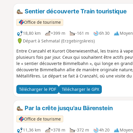
Sentier découverte Train touristique
Office de tourisme
18,80 km
+399 m
-161 m
6h 30
Moyen
Départ à Sehmatal (Erzgebirgskreis)
Entre Cranzahl et Kurort Oberwiesenthal, les trains à vape
plusieurs fois par jour. Ceux qui souhaitent être actifs peu
le « sentier découverte Bimmelbahn », qui longe en grande 
découverte Bimmelbahn allie de manière originale nature,
Métallifères. Le départ se fait à Cranzahl, où une visite 
détour. Le sentier longe la voie ferrée à voie étroite « Fic
forêts ombragées. Le sifflement et le halètement de la l
Télécharger le PDF
Télécharger le GPX
randonnée et offrent de beaux motifs photographiques. À
découvrir l'atelier « Zum Weihrichkarzl » avec son artisana
la soupe. Tout au long du parcours, des aires de repos, 
Par la crête jusqu'au Bärenstein
invitent à faire une pause. La destination est la station t
Office de tourisme
possibilités de restauration et des sites touristiques. Le 
locomotive à vapeur.
11,36 km
+378 m
-372 m
4h 20
Moyen