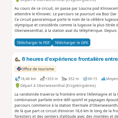
Au cours de ce circuit, on passe par Loucna pod Klinovcem
atteindre le Klinovec. Le parcours se poursuit via Bozi Dar 
Ce circuit panoramique porte le nom de la célèbre lugeuse
olympique et considérée comme la lugeuse la plus titrée de
Oberwiesenthal, à la station aval du téléphérique. Depuis 
ligne du Fichtelbergbahn. Après avoir franchi la frontièr
belles vues sur Oberwiesenthal et les monts Métallifères. À t
Télécharger le PDF
Télécharger le GPX
Wirbelsteine, un point de vue qui vaut le détour. Le chemin
plus haut sommet des monts Métallifères de Bohême, qui 
redescend ensuite vers Boží Dar avant de revenir en Allem
6 heures d'expérience frontalière entr
Fichtelberg (1 215 m). Depuis la tour d'observation, on jo
Office de tourisme
impressionnante avant que le chemin ne ramène à Oberw
18,46 km
+353 m
-352 m
6h 15
Moyen
Départ à Oberwiesenthal (Erzgebirgskreis)
La randonnée traverse la frontière entre l'Allemagne et la
combinaison parfaite entre défi sportif et paysages époust
parcours commence à la station thermale d'Oberwiesenthal,
de là que part ce circuit d'environ 18,6 km le long de la f
forestiers et des sentiers d'altitude avec des montées et 