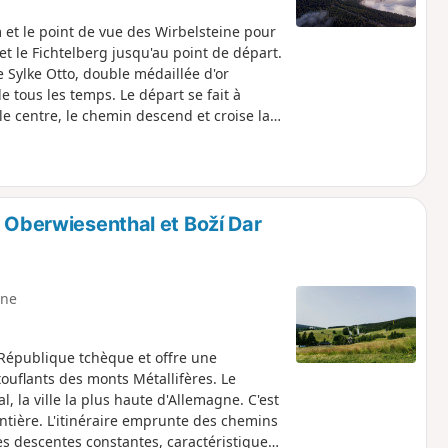
 et le point de vue des Wirbelsteine pour
et le Fichtelberg jusqu'au point de départ.
 Sylke Otto, double médaillée d'or
 tous les temps. Le départ se fait à
le centre, le chemin descend et croise la
e tchèque, le chemin monte en offrant de
ravers la forêt, l'itinéraire atteint les
 continue vers le Keilberg (Klínovec), le
offre des vues panoramiques. Il
agne. Le point culminant est le
e Oberwiesenthal et Boží Dar
uit d'une vue panoramique
iesenthal.
ne
 République tchèque et offre une
ouflants des monts Métallifères. Le
 la ville la plus haute d'Allemagne. C'est
rontière. L'itinéraire emprunte des chemins
des descentes constantes, caractéristiques