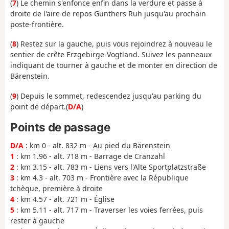
(
7
) Le chemin s'enfonce enfin dans la verdure et passe à
droite de l'aire de repos Günthers Ruh jusqu'au prochain
poste-frontière.
(
8
) Restez sur la gauche, puis vous rejoindrez à nouveau le
sentier de crête Erzgebirge-Vogtland. Suivez les panneaux
indiquant de tourner à gauche et de monter en direction de
Bärenstein.
(
9
) Depuis le sommet, redescendez jusqu'au parking du
point de départ.
(
D/A
)
Points de passage
D/A
: km 0 - alt. 832 m - Au pied du Bärenstein
1
: km 1.96 - alt. 718 m - Barrage de Cranzahl
2
: km 3.15 - alt. 783 m - Liens vers l'Alte Sportplatzstraße
3
: km 4.3 - alt. 703 m - Frontière avec la République
tchèque, première à droite
4
: km 4.57 - alt. 721 m - Église
5
: km 5.11 - alt. 717 m - Traverser les voies ferrées, puis
rester à gauche