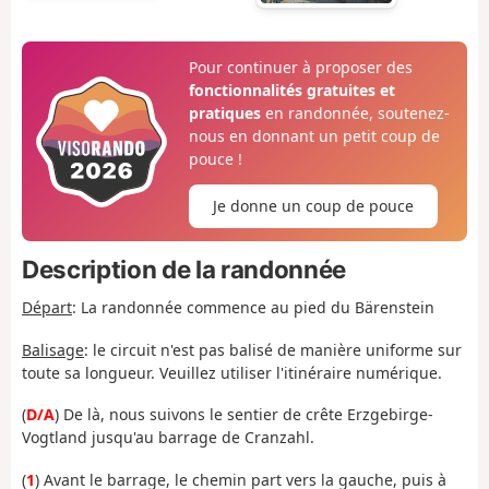
Pour continuer à proposer des
fonctionnalités gratuites et
pratiques
en randonnée, soutenez-
nous en donnant un petit coup de
pouce !
Je donne un coup de pouce
Description de la randonnée
Départ
:
La randonnée commence au pied du Bärenstein
Balisage
: le circuit n'est pas balisé de manière uniforme sur
toute sa longueur. Veuillez utiliser l'itinéraire numérique.
(
D/A
)
De là, nous suivons le sentier de crête Erzgebirge-
Vogtland jusqu'au barrage de Cranzahl.
(
1
) Avant le barrage, le chemin part vers la gauche, puis à