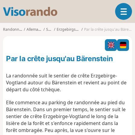
V
O
i
u
s
v
o
Randonnées
Allemagne
Saxe
Erzgebirgskreis
Par la crête jusqu'au Bärenstein
r
r
i
a
r
n
l
d
Par la crête jusqu'au Bärenstein
a
o
n
a
La randonnée suit le sentier de crête Erzgebirge-
v
Vogtland autour du Bärenstein et revient au point de
i
départ du côté tchèque.
g
a
Elle commence au parking de randonnée au pied du
t
Bärenstein. Dans un premier temps, le sentier suit le
i
o
sentier de crête Erzgebirge-Vogtland le long de la
n
lisière de la forêt et s'enfonce rapidement dans la
forêt ombragée. Peu après, la vue s'ouvre sur le