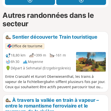
Autres randonnées dans le
secteur
Sentier découverte Train touristique
Office de tourisme
18,80 km
+399 m
-161 m
6h 30
Moyenne
Départ à Sehmatal (Erzgebirgskreis)
Entre Cranzahl et Kurort Oberwiesenthal, les trains à
vapeur de la Fichtelbergbahn sifflent plusieurs fois par jour.
Ceux qui souhaitent être actifs peuvent parcourir tout ou
partie du trajet sur le « sentier découverte Bimmelbahn »,
qui longe en grande partie la voie ferrée. Le sentier
À travers la vallée en train à vapeur –
découverte Bimmelbahn allie de manière originale nature,
entre le romantisme ferroviaire et le
technique et culture des monts Métallifères. Le départ se