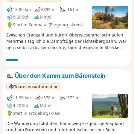
18,80 km
+399 m
-161 m
6:30 Std.
Mittel
Start in Sehmatal (Erzgebirgskreis)
Zwischen Cranzahl und Kurort Oberwiesenthal schnaufen
mehrmals täglich die Dampfzüge der Fichtelbergbahn. Wer
gern selbst aktiv sein möchte, kann die gesamte Strecke
oder auch nur einen Teilabschnitt auf dem weitestgehend
parallel verlaufenden „Erlebnispfad Bimmelbahn“
zurücklegen. Der Erlebnispfad Bimmelbahn verbindet
Natur, Technik und erzgebirgische Kultur auf besondere
Über den Kamm zum Bärenstein
Weise. Start ist in Cranzahl, wo sich ein Besuch des
Räuchermannmuseums lohnt. Der Weg führt parallel zur
Tourismusinformation
Schmalspurbahn „Fichtelbergbahn“ durch Felder, Wiesen
und schattige Wälder. Das Pfeifen und Schnaufen der
11,36 km
+378 m
-372 m
Dampflok begleitet die Wanderung und bietet schöne
4:20 Std.
Mittel
Fotomotive. In Neudorf erwarten Wanderer die
Start in Erzgebirgskreis
Schauwerkstatt „Zum Weihrichkarzl“ mit traditioneller
Handarbeit sowie das originelle Suppenmuseum. Entlang
Die Wanderung folgt dem Kammweg Erzgebirge-Vogtland
der Strecke laden Rastplätze, Schutzhütten und
rund um Bärenstein und führt auf tschechischer Seite