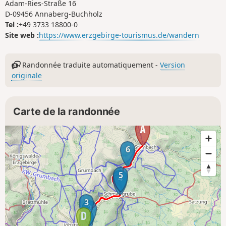
Adam-Ries-Straße 16
D-09456 Annaberg-Buchholz
Tel :
+49 3733 18800-0
Site web :
https://www.erzgebirge-tourismus.de/wandern
Randonnée traduite automatiquement -
Version
originale
Carte de la randonnée
6
5
4
3
2
1