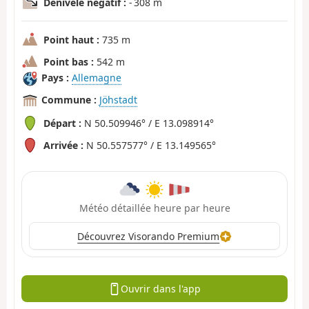
Dénivelé négatif :
- 308 m
Point haut :
735 m
Point bas :
542 m
Pays :
Allemagne
Commune :
Jöhstadt
Départ :
N 50.509946° / E 13.098914°
Arrivée :
N 50.557577° / E 13.149565°
Météo détaillée heure par heure
Découvrez Visorando Premium
Ouvrir dans l'app