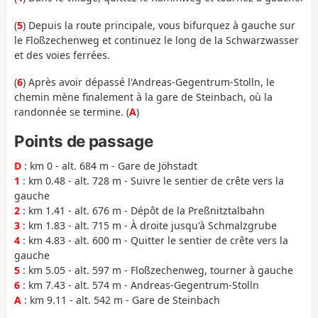
(
5
) Depuis la route principale, vous bifurquez à gauche sur
le Floßzechenweg et continuez le long de la Schwarzwasser
et des voies ferrées.
(
6
) Après avoir dépassé l'Andreas-Gegentrum-Stolln, le
chemin mène finalement à la gare de Steinbach, où la
randonnée se termine. (
A
)
Points de passage
D
: km 0 - alt. 684 m - Gare de Jöhstadt
1
: km 0.48 - alt. 728 m - Suivre le sentier de crête vers la
gauche
2
: km 1.41 - alt. 676 m - Dépôt de la Preßnitztalbahn
3
: km 1.83 - alt. 715 m - À droite jusqu'à Schmalzgrube
4
: km 4.83 - alt. 600 m - Quitter le sentier de crête vers la
gauche
5
: km 5.05 - alt. 597 m - Floßzechenweg, tourner à gauche
6
: km 7.43 - alt. 574 m - Andreas-Gegentrum-Stolln
A
: km 9.11 - alt. 542 m - Gare de Steinbach