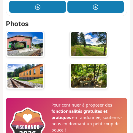
Photos
Pour continuer à proposer des
fonctionnalités gratuites et
pratiques
en randonnée, soutenez-
nous en donnant un petit coup de
pouce !