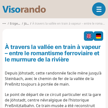
V
O
i
u
s
v
o
•••
Erzgebirgskreis
Jöhstadt
À travers la vallée en train à vapeur – entre le romantisme ferroviaire et le murmure de la rivière
r
r
i
a
r
n
l
d
À travers la vallée en train à vapeur
a
o
n
– entre le romantisme ferroviaire et
a
le murmure de la rivière
v
i
g
Depuis Jöhstadt, cette randonnée facile mène jusqu’à
a
Steinbach, avec le chemin de fer de la vallée de la
t
Preßnitz toujours à portée de main.
i
o
Le point de départ de ce circuit particulier est la gare
n
de Jöhstadt, centre névralgique de l’historique
Preßnitztalbahn. Ce train-musée a été reconstruit