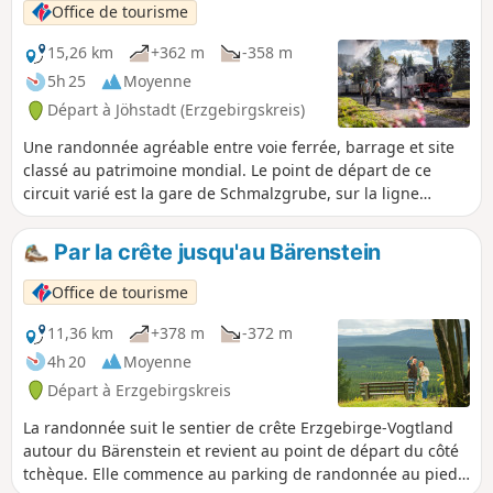
Office de tourisme
15,26 km
+362 m
-358 m
5h 25
Moyenne
Départ à Jöhstadt (Erzgebirgskreis)
Une randonnée agréable entre voie ferrée, barrage et site
classé au patrimoine mondial. Le point de départ de ce
circuit varié est la gare de Schmalzgrube, sur la ligne
historique de la Preßnitztalbahn. Sur le sentier de crête
Erzgebirge-Vogtland, les randonneurs suivent les voies en
Par la crête jusqu'au Bärenstein
direction de Jöhstadt – avec un peu de chance, une
locomotive à vapeur traversera la vallée. Le sentier traverse
Office de tourisme
une vallée fraîche bordée d’un ruisseau et ponctuée d’aires
de repos, avant de passer devant le dépôt de la ligne à
11,36 km
+378 m
-372 m
Jöhstadt. Ensuite, des chemins en pleine nature offrant de
4h 20
Moyenne
belles vues mènent jusqu’au Dürrenberg. Ici, l'itinéraire
Départ à Erzgebirgskreis
bifurque dans la forêt et traverse la frontière vers la
République tchèque. La destination est le barrage de
La randonnée suit le sentier de crête Erzgebirge-Vogtland
Preßnitz, sous lequel se trouve le village de Preßnitz,
autour du Bärenstein et revient au point de départ du côté
abandonné dans les années 1970. En passant par
tchèque. Elle commence au parking de randonnée au pied