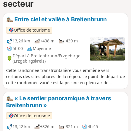
secteur
Entre ciel et vallée à Breitenbrunn
Office de tourisme
13,26 km
+438 m
-439 m
5h 00
Moyenne
Départ à Breitenbrunn/Erzgebirge
(Erzgebirgskreis)
Cette randonnée transfrontalière vous emmène vers
certains des sites phares de la région. Le point de départ de
cette randonnée variée est la piscine en plein air de
Rittersgrün. Après quelques minutes seulement, vous
atteignez le sentier de crête Erzgebirge-Vogtland, l’un des
« Le sentier panoramique à travers
plus beaux sentiers de grande randonnée d’Allemagne. En
Breitenbrunn »
passant par le Fritzschberg, le chemin monte jusqu’à une
aire de repos offrant une vue panoramique
Office de tourisme
impressionnante. L'itinéraire s'enfonce ensuite
profondément dans la forêt des Monts Métallifères et quitte
13,42 km
+326 m
-321 m
4h 45