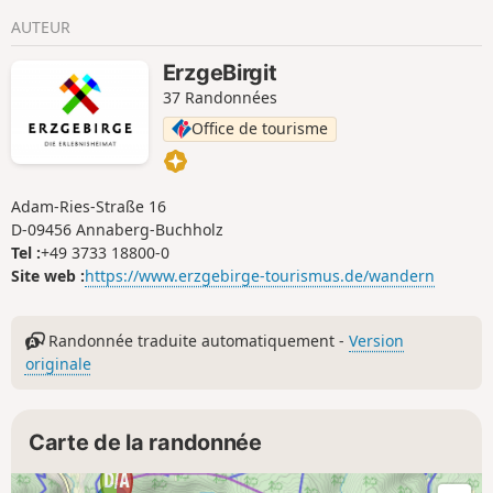
longe l'« Alte Bobbahn » (ancienne piste de bobsleigh)
AUTEUR
jusqu'au Lehmer Grund. Après avoir dépassé l'ancienne
laverie de minerai, le chemin suit le Schwefelbach jusqu'à
ErzgeBirgit
Unterjugel. Là, il passe devant la mine touristique de Glöckl,
37 Randonnées
qui illustre l'histoire minière. À la frontière, des stands de
marché et des restaurants vous invitent à terminer la visite
Office de tourisme
en beauté.
Adam-Ries-Straße 16
D-09456 Annaberg-Buchholz
Tel :
+49 3733 18800-0
Site web :
https://www.erzgebirge-tourismus.de/wandern
Randonnée traduite automatiquement -
Version
originale
Carte de la randonnée