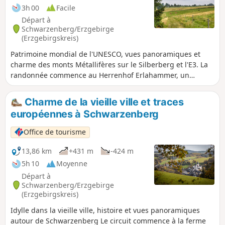
revenir au point de départ.
3h 00
Facile
Départ à
Schwarzenberg/Erzgebirge
(Erzgebirgskreis)
Patrimoine mondial de l'UNESCO, vues panoramiques et
charme des monts Métallifères sur le Silberberg et l'E3. La
randonnée commence au Herrenhof Erlahammer, un
impressionnant ensemble de maisons à colombages qui fait
partie du patrimoine mondial de l'UNESCO « Région minière
Charme de la vieille ville et traces
des monts Métallifères/Krušnohoří ». Une petite exposition
européennes à Schwarzenberg
sur l'histoire régionale vous met dans l'ambiance de la
randonnée.Le chemin monte ensuite à travers prairies,
Office de tourisme
champs et forêts ombragées, offrant toujours de belles
vues sur la vallée et les sommets des monts Métallifères. À
13,86 km
+431 m
-424 m
Pöhla, il vaut la peine de s'arrêter au tremplin de saut à ski
5h 10
Moyenne
et à l'étang idyllique avec ses aires de repos.À partir de là,
Départ à
l'itinéraire suit le sentier de grande randonnée E3 à travers
Schwarzenberg/Erzgebirge
le village et monte sur une route tranquille.Il retourne
(Erzgebirgskreis)
ensuite au Herrenhof en traversant des paysages ouverts et
Idylle dans la vieille ville, histoire et vues panoramiques
des forêts.
autour de Schwarzenberg Le circuit commence à la ferme