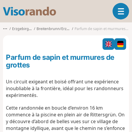
V
O
i
u
s
v
o
•••
Erzgebirgskreis
Breitenbrunn/Erzgebirge
Parfum de sapin et murmures de grottes
r
r
i
a
r
n
l
d
Parfum de sapin et murmures de
a
o
n
grottes
a
v
Un circuit exigeant et boisé offrant une expérience
i
inoubliable à la frontière, idéal pour les randonneurs
g
a
expérimentés.
t
i
Cette randonnée en boucle d’environ 16 km
o
commence à la piscine en plein air de Rittersgrün. On
n
y découvre d’abord de belles vues sur ce village de
montagne idyllique, avant que le chemin ne s’enfonce