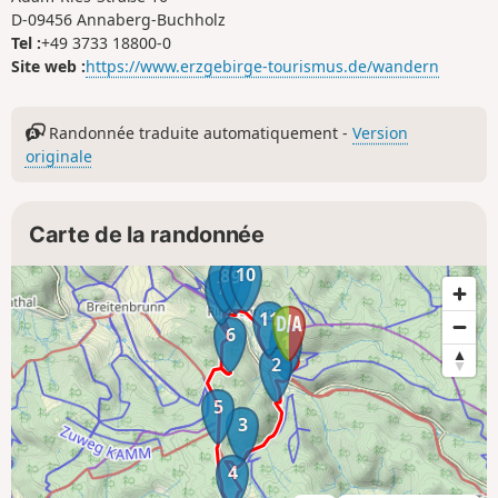
D-09456 Annaberg-Buchholz
Tel :
+49 3733 18800-0
Site web :
https://www.erzgebirge-tourismus.de/wandern
Randonnée traduite automatiquement -
Version
originale
Carte de la randonnée
10
8
9
7
11
6
1
2
5
3
4