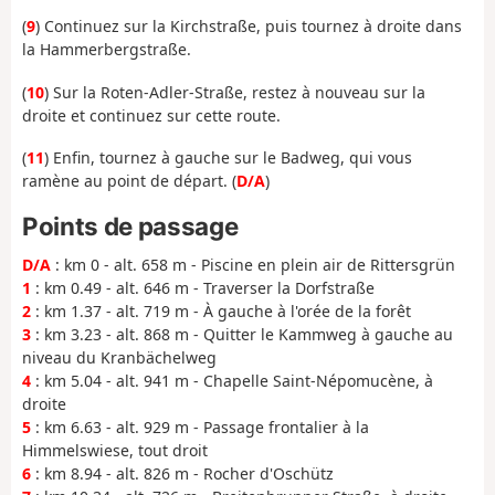
(
9
) Continuez sur la Kirchstraße, puis tournez à droite dans
la Hammerbergstraße.
(
10
) Sur la Roten-Adler-Straße, restez à nouveau sur la
droite et continuez sur cette route.
(
11
) Enfin, tournez à gauche sur le Badweg, qui vous
ramène au point de départ. (
D/A
)
Points de passage
D/A
: km 0 - alt. 658 m - Piscine en plein air de Rittersgrün
1
: km 0.49 - alt. 646 m - Traverser la Dorfstraße
2
: km 1.37 - alt. 719 m - À gauche à l'orée de la forêt
3
: km 3.23 - alt. 868 m - Quitter le Kammweg à gauche au
niveau du Kranbächelweg
4
: km 5.04 - alt. 941 m - Chapelle Saint-Népomucène, à
droite
5
: km 6.63 - alt. 929 m - Passage frontalier à la
Himmelswiese, tout droit
6
: km 8.94 - alt. 826 m - Rocher d'Oschütz