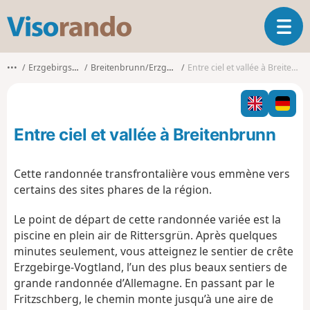
V
O
i
u
s
v
o
•••
Erzgebirgskreis
Breitenbrunn/Erzgebirge
Entre ciel et vallée à Breitenbrunn
r
r
i
a
r
n
l
d
Entre ciel et vallée à Breitenbrunn
a
o
n
a
Cette randonnée transfrontalière vous emmène vers
v
certains des sites phares de la région.
i
g
Le point de départ de cette randonnée variée est la
a
piscine en plein air de Rittersgrün. Après quelques
t
minutes seulement, vous atteignez le sentier de crête
i
o
Erzgebirge-Vogtland, l’un des plus beaux sentiers de
n
grande randonnée d’Allemagne. En passant par le
Fritzschberg, le chemin monte jusqu’à une aire de