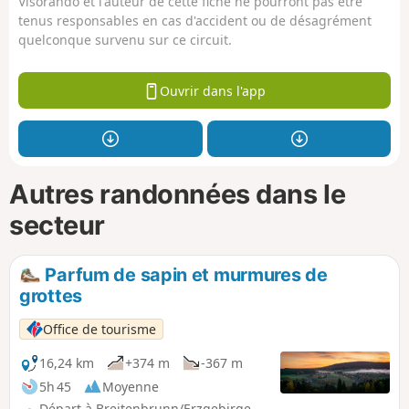
Visorando et l'auteur de cette fiche ne pourront pas être
tenus responsables en cas d'accident ou de désagrément
quelconque survenu sur ce circuit.
Ouvrir dans l'app
Autres randonnées dans le
secteur
Parfum de sapin et murmures de
grottes
Office de tourisme
16,24 km
+374 m
-367 m
5h 45
Moyenne
Départ à Breitenbrunn/Erzgebirge