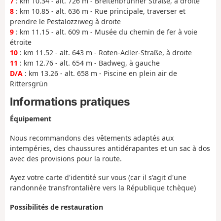
7
: km 10.34 - alt. 726 m - Breitenbrunner Straße, à droite
8
: km 10.85 - alt. 636 m - Rue principale, traverser et
prendre le Pestalozziweg à droite
9
: km 11.15 - alt. 609 m - Musée du chemin de fer à voie
étroite
10
: km 11.52 - alt. 643 m - Roten-Adler-Straße, à droite
11
: km 12.76 - alt. 654 m - Badweg, à gauche
D/A
: km 13.26 - alt. 658 m - Piscine en plein air de
Rittersgrün
Informations pratiques
Équipement
Nous recommandons des vêtements adaptés aux
intempéries, des chaussures antidérapantes et un sac à dos
avec des provisions pour la route.
Ayez votre carte d'identité sur vous (car il s'agit d'une
randonnée transfrontalière vers la République tchèque)
Possibilités de restauration