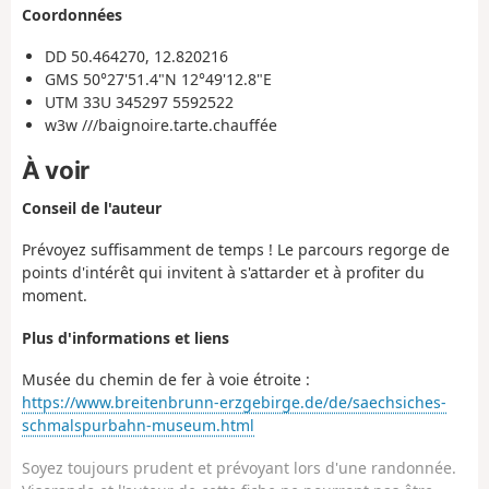
Coordonnées
DD 50.464270, 12.820216
GMS 50°27'51.4"N 12°49'12.8"E
UTM 33U 345297 5592522
w3w ///baignoire.tarte.chauffée
À voir
Conseil de l'auteur
Prévoyez suffisamment de temps ! Le parcours regorge de
points d'intérêt qui invitent à s'attarder et à profiter du
moment.
Plus d'informations et liens
Musée du chemin de fer à voie étroite :
https://www.breitenbrunn-erzgebirge.de/de/saechsiches-
schmalspurbahn-museum.html
Soyez toujours prudent et prévoyant lors d'une randonnée.