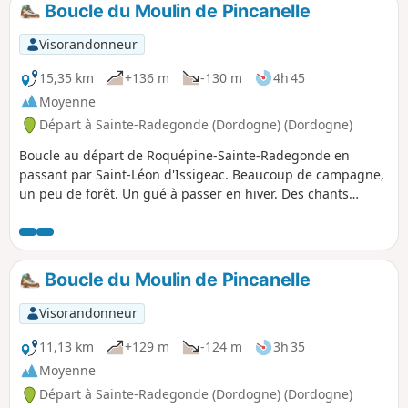
Boucle du Moulin de Pincanelle
p
Visorandonneur
15,35 km
+136 m
-130 m
4h 45
Moyenne
Départ à Sainte-Radegonde (Dordogne) (Dordogne)
Boucle au départ de Roquépine-Sainte-Radegonde en
passant par Saint-Léon d'Issigeac. Beaucoup de campagne,
un peu de forêt. Un gué à passer en hiver. Des chants
d'oiseaux. Un chevreuil peut-être. Des paysages de partout.
Un peu de petites routes, sans voitures ou presque. Et puis
les vestiges du Moulin de Pincanelle après le Bois de
Bayard.
Boucle du Moulin de Pincanelle
Visorandonneur
11,13 km
+129 m
-124 m
3h 35
Moyenne
Départ à Sainte-Radegonde (Dordogne) (Dordogne)