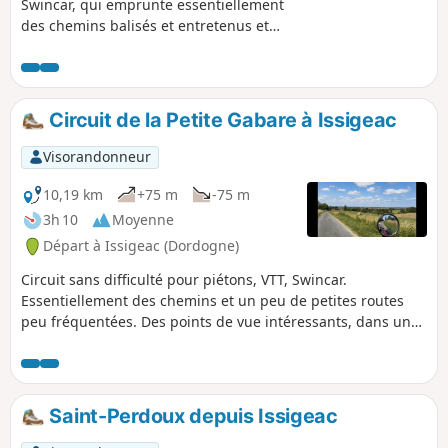
Swincar, qui emprunte essentiellement
des chemins balisés et entretenus et
une petite route peu fréquentée. Une
bonne partie se situe dans des zones
boisées très agréables en été.
Circuit de la Petite Gabare à Issigeac
Visorandonneur
10,19 km
+75 m
-75 m
3h 10
Moyenne
Départ à Issigeac (Dordogne)
Circuit sans difficulté pour piétons, VTT, Swincar.
Essentiellement des chemins et un peu de petites routes
peu fréquentées. Des points de vue intéressants, dans un
milieu naturel et sauvage. Possibilité de boue par temps
humide.
Saint-Perdoux depuis Issigeac