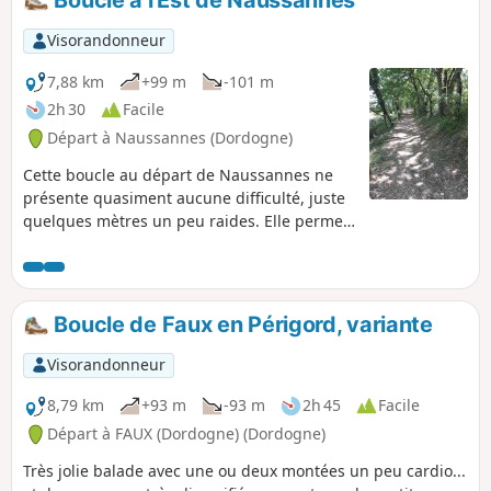
Boucle à l'Est de Naussannes
Visorandonneur
7,88 km
+99 m
-101 m
2h 30
Facile
Départ à Naussannes (Dordogne)
Cette boucle au départ de Naussannes ne
présente quasiment aucune difficulté, juste
quelques mètres un peu raides. Elle permet
de découvrir la campagne autour de ce petit
village avec de belles parties ombragées
dans un environnement très préservé et une
végétation typique des sols calcaires du
Boucle de Faux en Périgord, variante
Périgord. Quelques beaux points de vue sur
la bastide de Beaumont du Périgord. À
Visorandonneur
découvrir, par exemple, par une belle après-
midi d'été.
8,79 km
+93 m
-93 m
2h 45
Facile
Départ à FAUX (Dordogne) (Dordogne)
Très jolie balade avec une ou deux montées un peu cardio...