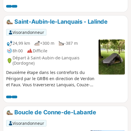
disponibles à partir de Bayac. Le circuit n° 2
permet une jolie randonnée mais nécessite
une bonne condition physique.
Saint-Aubin-le-Lanquais - Lalinde
Visorandonneur
24,99 km
+300 m
-387 m
8h 00
Difficile
Départ à Saint-Aubin-de-Lanquais
(Dordogne)
Deuxième étape dans les contreforts du
Périgord par le GR®6 en direction de Verdon
et Faux. Vous traverserez Lanquais, Couze-
et-Saint-Front jusqu’à Lalinde et son canal
déclassé.
Boucle de Conne-de-Labarde
Visorandonneur