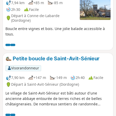
7,94 km
+85 m
-85 m
2h 30
Facile
Départ à Conne-de-Labarde
(Dordogne)
Boucle entre vignes et bois. Une jolie balade accessible à
tous.
Petite boucle de Saint-Avit-Sénieur
Visorandonneur
7,90 km
+147 m
-149 m
2h 40
Facile
Départ à Saint-Avit-Sénieur (Dordogne)
Le village de Saint-Avit-Sénieur est bâti autour d'une
ancienne abbaye entourée de terres riches et de belles
châtaigneraies. De nombreux sentiers de randonnée
permettent de graviter autour du village. Cette balade
s'inspire de l'un d'eux, mais un peu raccourcie. Ainsi elle