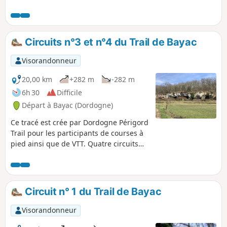
superbe château de Bannes vous
émerveillera.
Circuits n°3 et n°4 du Trail de Bayac
Visorandonneur
20,00 km
+282 m
-282 m
6h 30
Difficile
Départ à Bayac (Dordogne)
Ce tracé est crée par Dordogne Périgord
Trail pour les participants de courses à
pied ainsi que de VTT. Quatre circuits
sont disponibles à partir de Bayac. Ce
tracé permet de réaliser le circuit n°3 de
16 km et en cours de route, une boucle
supplémentaire de 4 km amène à
Circuit n° 1 du Trail de Bayac
parcourir le circuit n°4 de 20 km.
Visorandonneur