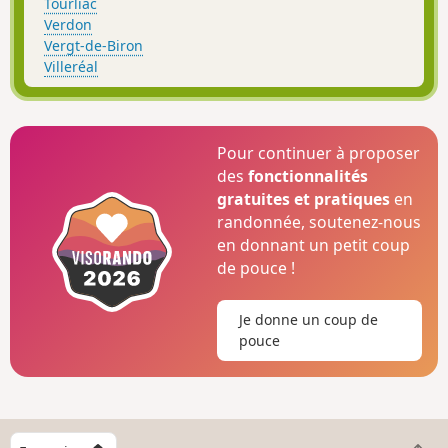
Tourliac
Verdon
Vergt-de-Biron
Villeréal
Pour continuer à proposer
des
fonctionnalités
gratuites et pratiques
en
randonnée, soutenez-nous
en donnant un petit coup
de pouce !
Je donne un coup de
pouce
C