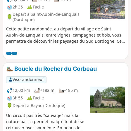
2h 35
Facile
Départ à Saint-Aubin-de-Lanquais
(Dordogne)
Cette petite randonnée, au départ du village de Saint
Aubin-de-Lanquais, entre vignes, campagnes et bois, vous
permettra de découvrir les paysages du Sud Dordogne. Ce
parcours emprunte peu de routes, et est réalisable avec nos
compagnons à quatre pattes. Prévoir des bottes pour le
passage d'un gué en hiver.
Boucle du Rocher du Corbeau
Visorandonneur
12,00 km
+182 m
-185 m
3h 55
Facile
Départ à Bayac (Dordogne)
Un circuit pas très "sauvage" mais la
nature par ici permet malgré tout de se
retrouver avec soi-même. En bonus le