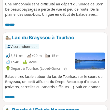
Une randonnée sans difficulté au départ du village de Born.
De beaux paysages à perte de vue et peu de route. De la
plaine, des sous-bois. Un gué en début de balade avec
possibilité de passer à pieds secs.
Lac du Brayssou à Tourliac
Visorandonneur
5,51 km
+20 m
-15 m
1h 40
Facile
Départ à Tourliac (Lot-et-Garonne)
Balade très facile autour du lac de Tourliac, sur le cours du
Brayssou, un petit affluent du Dropt. Beaucoup d'oiseaux
(colverts, sarcelles ou canards siffleurs....). Suit en grande
partie la courbe de niveau sur un chemin réservé aux
piétons. Comme il s'agit d'un lac de réserve, la balade est
plus agréable au printemps, quand le lac est plein.