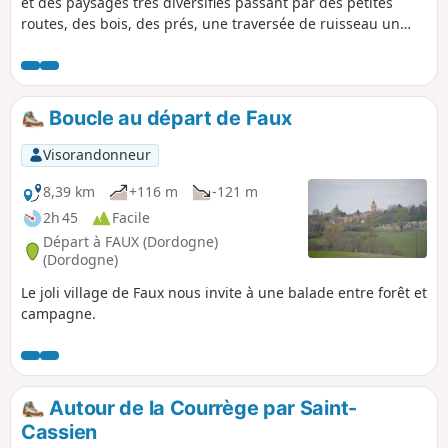
et des paysages très diversifiés passant par des petites
routes, des bois, des prés, une traversée de ruisseau un
peu aléatoire si pluies abondantes récentes.
Boucle au départ de Faux
Visorandonneur
8,39 km
+116 m
-121 m
2h 45
Facile
Départ à FAUX (Dordogne)
(Dordogne)
Le joli village de Faux nous invite à une balade entre forêt et
campagne.
Autour de la Courrège par Saint-
Cassien