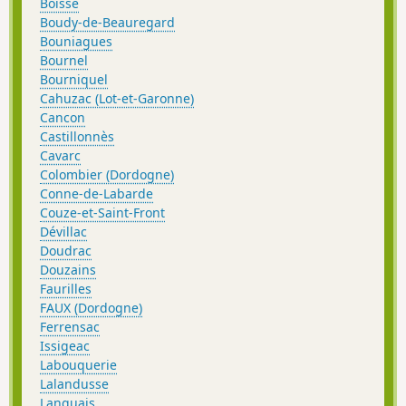
Boisse
Boudy-de-Beauregard
Bouniagues
Bournel
Bourniquel
Cahuzac (Lot-et-Garonne)
Cancon
Castillonnès
Cavarc
Colombier (Dordogne)
Conne-de-Labarde
Couze-et-Saint-Front
Dévillac
Doudrac
Douzains
Faurilles
FAUX (Dordogne)
Ferrensac
Issigeac
Labouquerie
Lalandusse
Lanquais