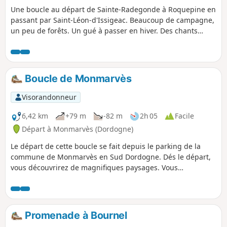
Une boucle au départ de Sainte-Radegonde à Roquepine en
passant par Saint-Léon-d'Issigeac. Beaucoup de campagne,
un peu de forêts. Un gué à passer en hiver. Des chants
d'oiseaux, un chevreuil, des paysages de partout. Un peu de
petites routes, sans voitures ou presque. Et puis les
vestiges du Moulin de Pincanelle après le Bois de Bayard.
Boucle de Monmarvès
Visorandonneur
6,42 km
+79 m
-82 m
2h 05
Facile
Départ à Monmarvès (Dordogne)
Le départ de cette boucle se fait depuis le parking de la
commune de Monmarvès en Sud Dordogne. Dés le départ,
vous découvrirez de magnifiques paysages. Vous
traverserez des vignes, vous découvrirez le hameau de
Pecdorat avec ses vieilles maisons réhabilitées. Vous
traverserez un bois, puis vous descendrez vers la Retenue
de la Nette. Vous longerez le lac, puis vous remonterez vers
Promenade à Bournel
le parking en passant au pied de la ruine d'un ancien