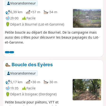
moulin.
Visorandonneur
6,39 km
+57 m
-54 m
2h 00
Facile
Départ à Bournel (Lot-et-Garonne)
Petite boucle au départ de Bournel. De la campagne mais
aussi des crêtes pour découvrir les beaux paysages du Lot-
et-Garonne.
Boucle des Eyères
Visorandonneur
5,17 km
+30 m
-30 m
1h 35
Facile
Départ à Issigeac (Dordogne)
Petite boucle pour piétons, VTT et