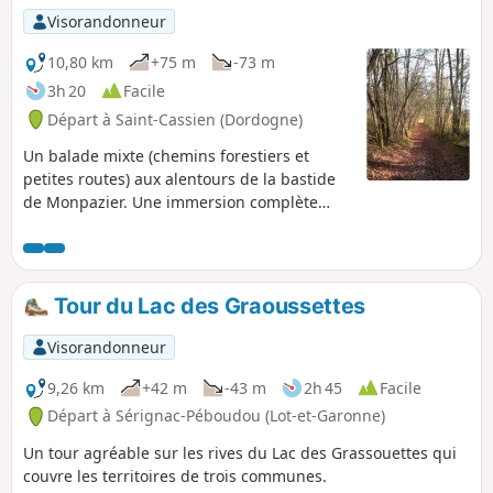
Visorandonneur
10,80 km
+75 m
-73 m
3h 20
Facile
Départ à Saint-Cassien (Dordogne)
Un balade mixte (chemins forestiers et
petites routes) aux alentours de la bastide
de Monpazier. Une immersion complète
dans les sous-bois et dans une campagne
qui n'a presque pas bougée depuis plus de
50 ans. Un vrai coin perdu. Mise à jour à la
demande d'un riverain, Le départ de cette
Tour du Lac des Graoussettes
randonnée est décalé à Saint-Cassien au
niveau de l'église du village
Visorandonneur
9,26 km
+42 m
-43 m
2h 45
Facile
Départ à Sérignac-Péboudou (Lot-et-Garonne)
Un tour agréable sur les rives du Lac des Grassouettes qui
couvre les territoires de trois communes.