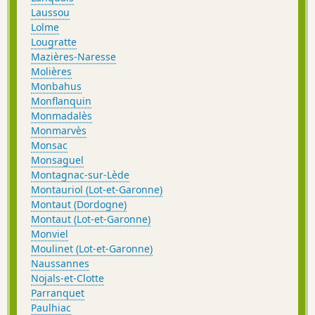
Laussou
Lolme
Lougratte
Mazières-Naresse
Molières
Monbahus
Monflanquin
Monmadalès
Monmarvès
Monsac
Monsaguel
Montagnac-sur-Lède
Montauriol (Lot-et-Garonne)
Montaut (Dordogne)
Montaut (Lot-et-Garonne)
Monviel
Moulinet (Lot-et-Garonne)
Naussannes
Nojals-et-Clotte
Parranquet
Paulhiac