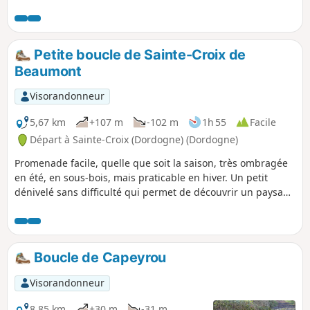
Petite boucle de Sainte-Croix de
Beaumont
Visorandonneur
5,67 km
+107 m
-102 m
1h 55
Facile
Départ à Sainte-Croix (Dordogne) (Dordogne)
Promenade facile, quelle que soit la saison, très ombragée
en été, en sous-bois, mais praticable en hiver. Un petit
dénivelé sans difficulté qui permet de découvrir un paysage
typique du sud Périgord : petite vallée, sous-bois de chênes
et châtaigniers, maison de pierre avec toits périgourdins,
parc avec un château (ne se visite pas) et petite église du
XIIe siècle.
Boucle de Capeyrou
Visorandonneur
8,85 km
+30 m
-31 m