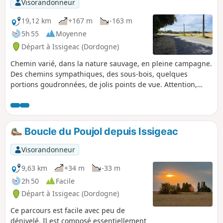
Visorandonneur
19,12 km
+167 m
-163 m
5h 55
Moyenne
Départ à Issigeac (Dordogne)
Chemin varié, dans la nature sauvage, en pleine campagne.
Des chemins sympathiques, des sous-bois, quelques
portions goudronnées, de jolis points de vue. Attention,
possibilité de boue après la pluie.
Boucle du Poujol depuis Issigeac
Visorandonneur
9,63 km
+34 m
-33 m
2h 50
Facile
Départ à Issigeac (Dordogne)
Ce parcours est facile avec peu de
dénivelé. Il est composé essentiellement