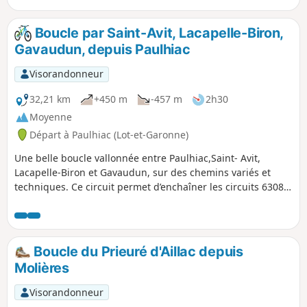
peut être réalisée très facilement en une demi journée. La
première partie emprunte le GR® et permet de découvrir
Boucle par Saint-Avit, Lacapelle-Biron,
sous-bois et prairies, la deuxième suit principalement des
Gavaudun, depuis Paulhiac
chemins vicinaux asphaltés.
Visorandonneur
32,21 km
+450 m
-457 m
2h30
Moyenne
Départ à Paulhiac (Lot-et-Garonne)
Une belle boucle vallonnée entre Paulhiac,Saint- Avit,
Lacapelle-Biron et Gavaudun, sur des chemins variés et
techniques. Ce circuit permet d’enchaîner les circuits 6308
et 6310 qui sont balisés. Aucun risque de se perdre! Le
départ a lieu à Paulhiac.
Boucle du Prieuré d'Aillac depuis
Molières
Visorandonneur