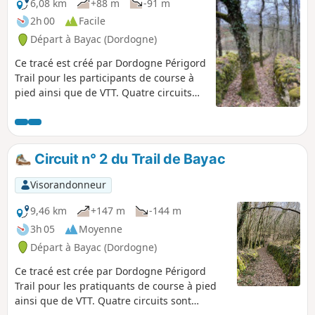
6,08 km
+88 m
-91 m
2h 00
Facile
Départ à Bayac (Dordogne)
Ce tracé est créé par Dordogne Périgord
Trail pour les participants de course à
pied ainsi que de VTT. Quatre circuits
sont disponibles à partir de Bayac. Le
circuit n°1 permet une mise en jambe
pour les débutants avec la découverte
du majestueux Château de Bannes.
Circuit n° 2 du Trail de Bayac
Visorandonneur
9,46 km
+147 m
-144 m
3h 05
Moyenne
Départ à Bayac (Dordogne)
Ce tracé est crée par Dordogne Périgord
Trail pour les pratiquants de course à pied
ainsi que de VTT. Quatre circuits sont