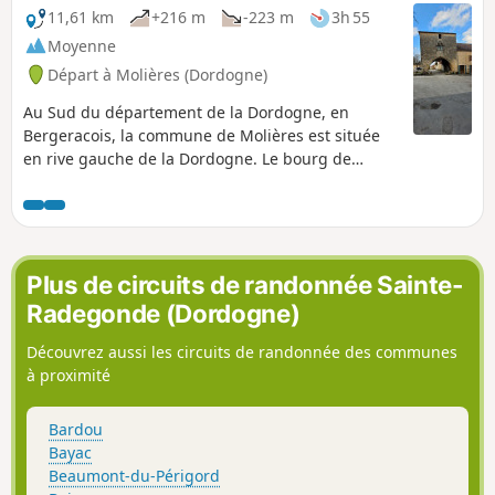
11,61 km
+216 m
-223 m
3h 55
Moyenne
Départ à Molières (Dordogne)
Au Sud du département de la Dordogne, en
Bergeracois, la commune de Molières est située
en rive gauche de la Dordogne. Le bourg de
Molières, se situe à huit kilomètres au Sud-Est de
Lalinde, et autant au Sud-Ouest du Buisson-de-
Cadouin. Molières est une petite bastide
champêtre fondée en 1284 par Jean de Grailly, sur
les ordres d’Edouard Ier Roi d’Angleterre.Il est
Plus de circuits de randonnée Sainte-
facile de découvrir tous les caractères d’une
Radegonde (Dordogne)
bastide, en flânant dans ses charmants «
Carreyrous » Molières. Bastide du
Découvrez aussi les circuits de randonnée des communes
Périgord. Jumelée avec Obenheim (Bas-Rhin)
à proximité
Sources : Wikipédia, Mairie de Molières sans
oublier les Amis de la Bastide de Molières.
Bardou
Bayac
Beaumont-du-Périgord