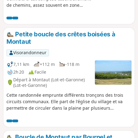
de chemins, assez souvent en zone
boisée, avec une partie sur une petite
route très peu fréquentée. Par temps
humide, il est conseillé d'avoir de bonne
chaussures. Précision : la terre
Petite boucle des crêtes boisées à
d'Issigeac est très argileuse et donc
Montaut
colle bien lorsque les conditions s'y
prêtent !
Visorandonneur
7,11 km
+112 m
-118 m
2h 20
Facile
Départ à Montaut (Lot-et-Garonne)
(Lot-et-Garonne)
Cette randonnée emprunte différents tronçons des trois
circuits communaux. Elle part de l'église du village et va
permettre de circuler dans la plaine par plusieurs
hameaux. De jolies vues sont à découvrir.
Boucle de Montaut par Bournel et