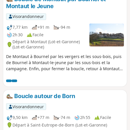
Montaut le Jeune
Visorandonneur
7,77 km
+91 m
-94 m
2h 30
Facile
Départ à Montaut (Lot-et-Garonne)
(Lot-et-Garonne)
De Montaut à Bournel par les vergers et les sous-bois, puis
de Bournel à Montaut-le-jeune par les sous-bois et la
campagne. Enfin, pour fermer la boucle, retour à Montaut
par une crête avec de beaux paysages.
Boucle autour de Born
Visorandonneur
9,50 km
+77 m
-74 m
2h 55
Facile
Départ à Saint-Eutrope-de-Born (Lot-et-Garonne)