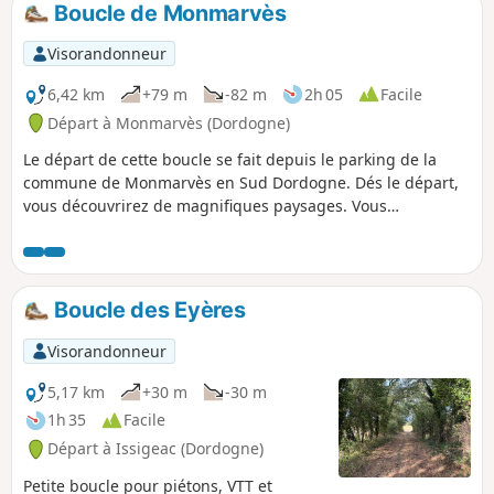
Boucle de Monmarvès
p
Visorandonneur
6,42 km
+79 m
-82 m
2h 05
Facile
Départ à Monmarvès (Dordogne)
Le départ de cette boucle se fait depuis le parking de la
commune de Monmarvès en Sud Dordogne. Dés le départ,
vous découvrirez de magnifiques paysages. Vous
traverserez des vignes, vous découvrirez le hameau de
Pecdorat avec ses vieilles maisons réhabilitées. Vous
traverserez un bois, puis vous descendrez vers la Retenue
de la Nette. Vous longerez le lac, puis vous remonterez vers
Boucle des Eyères
le parking en passant au pied de la ruine d'un ancien
moulin.
Visorandonneur
5,17 km
+30 m
-30 m
1h 35
Facile
Départ à Issigeac (Dordogne)
Petite boucle pour piétons, VTT et