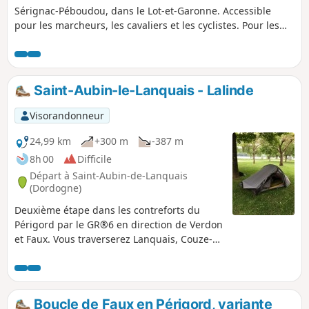
Sérignac-Péboudou, dans le Lot-et-Garonne. Accessible
pour les marcheurs, les cavaliers et les cyclistes. Pour les
cavaliers, suivant votre vitesse, ce tour fait
approximativement une heure/une heure trente.
Saint-Aubin-le-Lanquais - Lalinde
Visorandonneur
24,99 km
+300 m
-387 m
8h 00
Difficile
Départ à Saint-Aubin-de-Lanquais
(Dordogne)
Deuxième étape dans les contreforts du
Périgord par le GR®6 en direction de Verdon
et Faux. Vous traverserez Lanquais, Couze-
et-Saint-Front jusqu’à Lalinde et son canal
déclassé.
Boucle de Faux en Périgord, variante