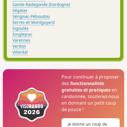
Sainte-Radegonde (Dordogne)
Ségalas
Sérignac-Péboudou
Serres-et-Montguyard
Sigoulès
Singleyrac
Varennes
Verdon
Villeréal
Pour continuer à proposer
des
fonctionnalités
gratuites et pratiques
en
randonnée, soutenez-nous
en donnant un petit coup
de pouce !
Je donne un coup de