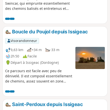
Swincar, qui emprunte essentiellement
des chemins balisés et entretenus et
une petite route peu fréquentée. Une
bonne partie se situe dans des zones
boisées très agréables en été.
Boucle du Poujol depuis Issigeac
Visorandonneur
9,63 km
+34 m
-33 m
2h 50
Facile
Départ à Issigeac (Dordogne)
Ce parcours est facile avec peu de
dénivelé. Il est composé essentiellement
de chemins, assez souvent en zone
boisée, avec une partie sur une petite
route très peu fréquentée. Par temps
humide, il est conseillé d'avoir de bonne
chaussures. Précision : la terre
Saint-Perdoux depuis Issigeac
d'Issigeac est très argileuse et donc