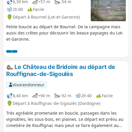
6,39 km
+57 m
-54 m
2h 00
Facile
Départ à Bournel (Lot-et-Garonne)
Petite boucle au départ de Bournel. De la campagne mais
aussi des crêtes pour découvrir les beaux paysages du Lot-
et-Garonne.
Le Château de Bridoire au départ de
Rouffignac-de-Sigoulès
Visorandonneur
8,40 km
+90 m
-92 m
2h 40
Facile
Départ à Rouffignac-de-Sigoulès (Dordogne)
Très agréable promenade en boucle, passages dans les
vignobles, les sous-bois, en plaines. Le départ est prévu au
cimetière de Rouffignac mais peut se faire également au
magnifique Château de Bridoire (XVe et XVIe siècles - visite -