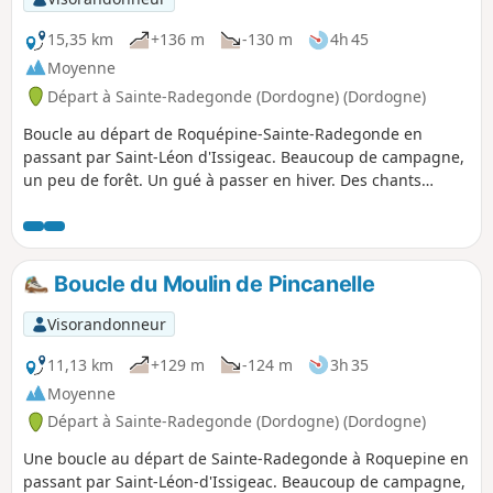
15,35 km
+136 m
-130 m
4h 45
Moyenne
Départ à Sainte-Radegonde (Dordogne) (Dordogne)
Boucle au départ de Roquépine-Sainte-Radegonde en
passant par Saint-Léon d'Issigeac. Beaucoup de campagne,
un peu de forêt. Un gué à passer en hiver. Des chants
d'oiseaux. Un chevreuil peut-être. Des paysages de partout.
Un peu de petites routes, sans voitures ou presque. Et puis
les vestiges du Moulin de Pincanelle après le Bois de
Bayard.
Boucle du Moulin de Pincanelle
Visorandonneur
11,13 km
+129 m
-124 m
3h 35
Moyenne
Départ à Sainte-Radegonde (Dordogne) (Dordogne)
Une boucle au départ de Sainte-Radegonde à Roquepine en
passant par Saint-Léon-d'Issigeac. Beaucoup de campagne,