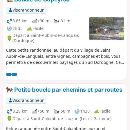
Visorandonneur
8,85 km
+30 m
-31 m
2h 35
Facile
Départ à Saint-Aubin-de-Lanquais
(Dordogne)
Cette petite randonnée, au départ du village de Saint
Aubin-de-Lanquais, entre vignes, campagnes et bois, vous
permettra de découvrir les paysages du Sud Dordogne. Ce
parcours emprunte peu de routes, et est réalisable avec nos
compagnons à quatre pattes. Prévoir des bottes pour le
passage d'un gué en hiver.
Petite boucle par chemins et par routes
Visorandonneur
8,29 km
+50 m
-50 m
1h30
Facile
Départ à Saint-Colomb-de-Lauzun (Lot-et-Garonne)
Petite randonnée entre Saint-Colomb-de-Lauzun et