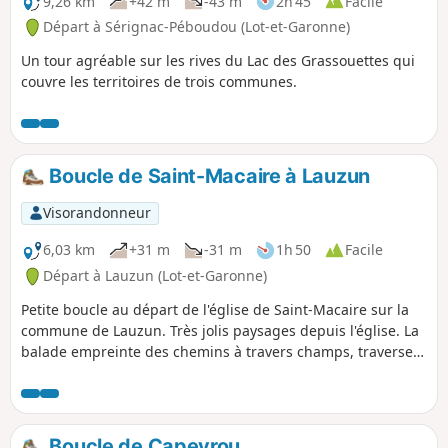
9,26 km
+42 m
-43 m
2h 45
Facile
Départ à Sérignac-Péboudou (Lot-et-Garonne)
Un tour agréable sur les rives du Lac des Grassouettes qui
couvre les territoires de trois communes.
Boucle de Saint-Macaire à Lauzun
Visorandonneur
6,03 km
+31 m
-31 m
1h 50
Facile
Départ à Lauzun (Lot-et-Garonne)
Petite boucle au départ de l'église de Saint-Macaire sur la
commune de Lauzun. Très jolis paysages depuis l'église. La
balade empreinte des chemins à travers champs, traverse
un hameau, longe des pâtures et un verger, traverse un
sous-bois où vous passerez à proximité d'une palombière.
Boucle de Capeyrou