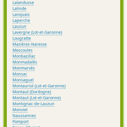
Lalandusse
Lalinde
Lanquais
Laperche
Lauzun
Lavergne (Lot-et-Garonne)
Lougratte
Mazières-Naresse
Mescoules
Monbazillac
Monmadalès
Monmarvès
Monsac
Monsaguel
Montauriol (Lot-et-Garonne)
Montaut (Dordogne)
Montaut (Lot-et-Garonne)
Montignac-de-Lauzun
Monviel
Naussannes
Pomport