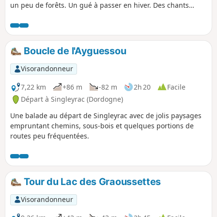
un peu de forêts. Un gué à passer en hiver. Des chants
d'oiseaux, un chevreuil, des paysages de partout. Un peu de
petites routes, sans voitures ou presque. Et puis les
vestiges du Moulin de Pincanelle après le Bois de Bayard.
Boucle de l'Ayguessou
Visorandonneur
7,22 km
+86 m
-82 m
2h 20
Facile
Départ à Singleyrac (Dordogne)
Une balade au départ de Singleyrac avec de jolis paysages
empruntant chemins, sous-bois et quelques portions de
routes peu fréquentées.
Tour du Lac des Graoussettes
Visorandonneur