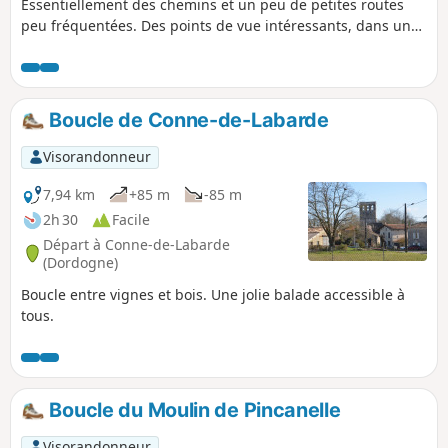
Essentiellement des chemins et un peu de petites routes
peu fréquentées. Des points de vue intéressants, dans un
milieu naturel et sauvage. Possibilité de boue par temps
humide.
Boucle de Conne-de-Labarde
Visorandonneur
7,94 km
+85 m
-85 m
2h 30
Facile
Départ à Conne-de-Labarde
(Dordogne)
Boucle entre vignes et bois. Une jolie balade accessible à
tous.
Boucle du Moulin de Pincanelle
Visorandonneur