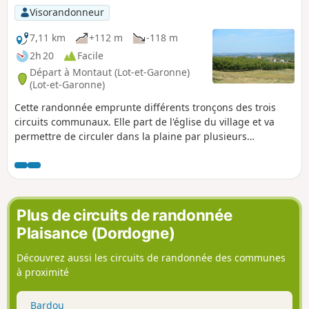
Visorandonneur
7,11 km
+112 m
-118 m
2h 20
Facile
Départ à Montaut (Lot-et-Garonne)
(Lot-et-Garonne)
Cette randonnée emprunte différents tronçons des trois
circuits communaux. Elle part de l'église du village et va
permettre de circuler dans la plaine par plusieurs
hameaux. De jolies vues sont à découvrir.
Plus de circuits de randonnée
Plaisance (Dordogne)
Découvrez aussi les circuits de randonnée des communes
à proximité
Bardou