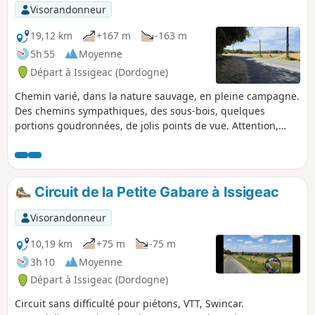
colle bien lorsque les conditions s'y
Visorandonneur
prêtent !
19,12 km
+167 m
-163 m
5h 55
Moyenne
Départ à Issigeac (Dordogne)
Chemin varié, dans la nature sauvage, en pleine campagne.
Des chemins sympathiques, des sous-bois, quelques
portions goudronnées, de jolis points de vue. Attention,
possibilité de boue après la pluie.
Circuit de la Petite Gabare à Issigeac
Visorandonneur
10,19 km
+75 m
-75 m
3h 10
Moyenne
Départ à Issigeac (Dordogne)
Circuit sans difficulté pour piétons, VTT, Swincar.