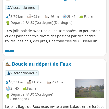
Visorandonneur
8,79 km
+93 m
-93 m
2h 45
Facile
Départ à FAUX (Dordogne) (Dordogne)
Très jolie balade avec une ou deux montées un peu cardio...
et des paysages très diversifiés passant par des petites
routes, des bois, des prés, une traversée de ruisseau un
peu aléatoire si pluies abondantes récentes.
Boucle au départ de Faux
Visorandonneur
8,39 km
+116 m
-121 m
2h 45
Facile
Départ à FAUX (Dordogne)
(Dordogne)
Le joli village de Faux nous invite à une balade entre forêt et