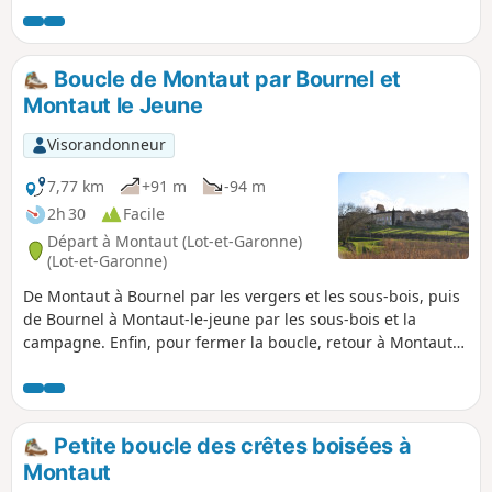
jeux pour les enfants, etc.). Le passage du gué de la
Gardonnette est un peu délicat.
Boucle de Montaut par Bournel et
Montaut le Jeune
Visorandonneur
7,77 km
+91 m
-94 m
2h 30
Facile
Départ à Montaut (Lot-et-Garonne)
(Lot-et-Garonne)
De Montaut à Bournel par les vergers et les sous-bois, puis
de Bournel à Montaut-le-jeune par les sous-bois et la
campagne. Enfin, pour fermer la boucle, retour à Montaut
par une crête avec de beaux paysages.
Petite boucle des crêtes boisées à
Montaut