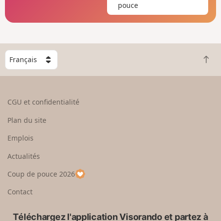
pouce
C
R
h
e
o
t
i
o
s
CGU et confidentialité
u
i
r
s
Plan du site
e
s
n
e
Emplois
h
z
Actualités
a
u
u
n
Coup de pouce 2026
t
p
a
Contact
y
s
Téléchargez l'application Visorando et partez à