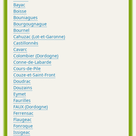
Bayac
Boisse
Bouniagues
Bourgougnague
Bournel
Cahuzac (Lot-et-Garonne)
Castillonnès
Cavarc
Colombier (Dordogne)
Conne-de-Labarde
Cours-de-Pile
Couze-et-Saint-Front
Doudrac
Douzains
Eymet
Faurilles
FAUX (Dordogne)
Ferrensac
Flaugeac
Fonroque
Issigeac