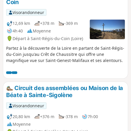
Coin
Visorandonneur
12,69 km
+378 m
-369 m
4h 40
Moyenne
Départ à Saint-Régis-du-Coin (Loire)
Partez à la découverte de la Loire en partant de Saint-Régis-
du-Coin jusqu'au Crêt de Chaussitre qui offre une
magnifique vue sur Saint-Genest-Malifaux et ses alentours.
Circuit des assemblées ou Maison de la
Béate à Sainte-Sigolène
Visorandonneur
20,80 km
+376 m
-378 m
7h 00
Moyenne