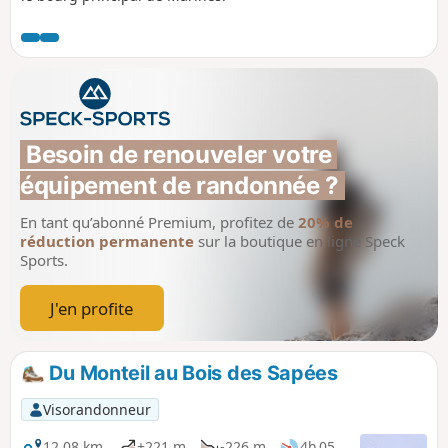
Besoin de renouveler votre 
équipement de randonnée ?
En tant qu’abonné Premium, profitez de
20% de
réduction permanente
sur la boutique en ligne Speck
Sports.
J'en profite
Du Monteil au Bois des Sapées
Visorandonneur
12,08 km
+221 m
-226 m
4h 05