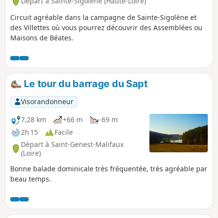
Départ à Sainte-Sigolène (Haute-Loire)
Circuit agréable dans la campagne de Sainte-Sigolène et
des Villettes où vous pourrez découvrir des Assemblées ou
Maisons de Béates.
Le tour du barrage du Sapt
Visorandonneur
7,28 km
+66 m
-69 m
2h 15
Facile
Départ à Saint-Genest-Malifaux
(Loire)
Bonne balade dominicale très fréquentée, très agréable par
beau temps.