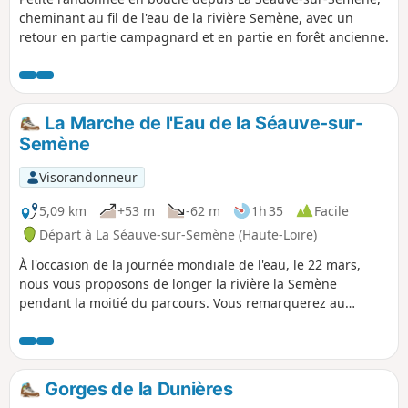
cheminant au fil de l'eau de la rivière Semène, avec un
retour en partie campagnard et en partie en forêt ancienne.
La Marche de l'Eau de la Séauve-sur-
Semène
Visorandonneur
5,09 km
+53 m
-62 m
1h 35
Facile
Départ à La Séauve-sur-Semène (Haute-Loire)
À l'occasion de la journée mondiale de l'eau, le 22 mars,
nous vous proposons de longer la rivière la Semène
pendant la moitié du parcours. Vous remarquerez au
passage un escalier à truites permettant à celles-ci de
remonter le courant pour se reproduire sur leur lieu de
naissance. À Mathevard, sur les vestiges d'une usine de
tissage, vous pourrez aussi observer un cadran solaire
Gorges de la Dunières
napoléonien avec sa graduation décimale (rare).