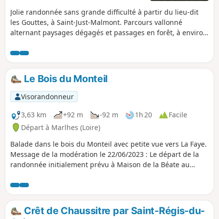
Jolie randonnée sans grande difficulté à partir du lieu-dit
les Gouttes, à Saint-Just-Malmont. Parcours vallonné
alternant paysages dégagés et passages en forêt, à environ
900 m d'altitude.
Le Bois du Monteil
Visorandonneur
3,63 km
+92 m
-92 m
1h 20
Facile
Départ à Marlhes (Loire)
Balade dans le bois du Monteil avec petite vue vers La Faye.
Message de la modération le 22/06/2023 : Le départ de la
randonnée initialement prévu à Maison de la Béate au
hameau du Monteil (propriété privée) a été modifié pour
démarrer à l'Allier.
Crêt de Chaussitre par Saint-Régis-du-