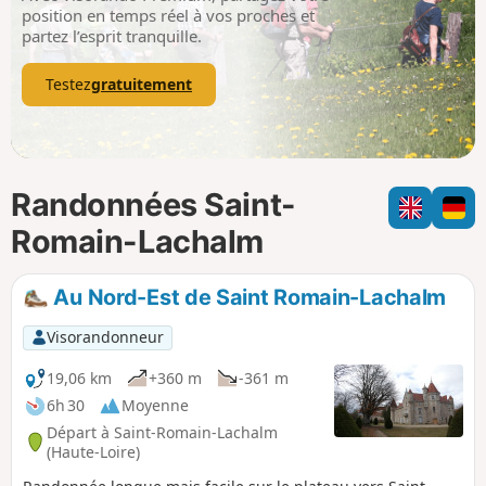
p
position en temps réel à vos proches et
partez l’esprit tranquille.
Testez
gratuitement
Randonnées Saint-
Romain-Lachalm
Au Nord-Est de Saint Romain-Lachalm
Visorandonneur
19,06 km
+360 m
-361 m
6h 30
Moyenne
Départ à Saint-Romain-Lachalm
(Haute-Loire)