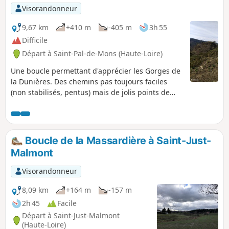
Visorandonneur
9,67 km
+410 m
-405 m
3h 55
Difficile
Départ à Saint-Pal-de-Mons (Haute-Loire)
Une boucle permettant d'apprécier les Gorges de
la Dunières. Des chemins pas toujours faciles
(non stabilisés, pentus) mais de jolis points de
vue d'un endroit peu touristique et peu connu du
public. C'est un endroit fréquenté par les
cueilleurs de champignons, les 4x4/, les motos et,
en saison, les chasseurs.
Boucle de la Massardière à Saint-Just-
Malmont
Visorandonneur
8,09 km
+164 m
-157 m
2h 45
Facile
Départ à Saint-Just-Malmont
(Haute-Loire)