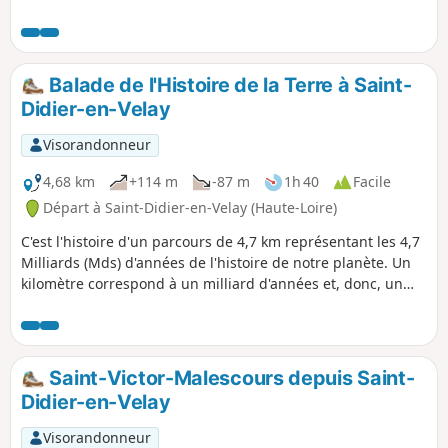
Balade de l'Histoire de la Terre à Saint-
Didier-en-Velay
Visorandonneur
4,68 km
+114 m
-87 m
1h 40
Facile
Départ à Saint-Didier-en-Velay (Haute-Loire)
C'est l'histoire d'un parcours de 4,7 km représentant les 4,7
Milliards (Mds) d'années de l'histoire de notre planète. Un
kilomètre correspond à un milliard d'années et, donc, un
mètre (un grand pas) à un million d'années. C'est à partir de
cette symbolique que tout au long de ce parcours 21
panneaux ont été placés. L'endroit de l'implantation, et donc
la période correspondante, raconte un évènement majeur
Saint-Victor-Malescours depuis Saint-
qui a bouleversé l'évolution de la Terre. Ce circuit qui
Didier-en-Velay
parcourt les sentiers de Saint-Didier-en-Velay se veut à la
fois ludique, historique et originale.
Visorandonneur