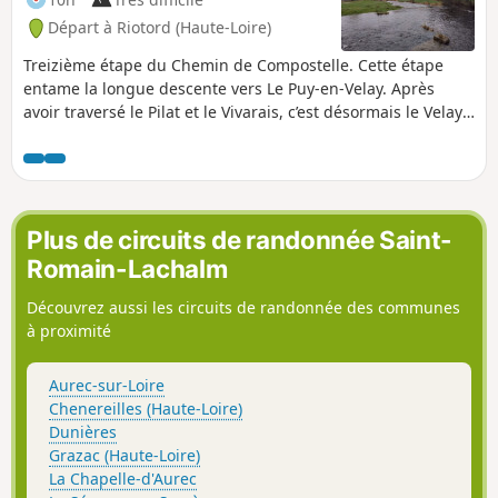
Départ à Riotord (Haute-Loire)
Treizième étape du Chemin de Compostelle. Cette étape
entame la longue descente vers Le Puy-en-Velay. Après
avoir traversé le Pilat et le Vivarais, c’est désormais le Velay
qui vous accompagnera pour les prochaines étapes. Ce
parcours d’un peu plus de 25 km est un éloge à la nature
tant dans l’ambiance que dans les paysages.
Plus de circuits de randonnée Saint-
Romain-Lachalm
Découvrez aussi les circuits de randonnée des communes
à proximité
Aurec-sur-Loire
Chenereilles (Haute-Loire)
Dunières
Grazac (Haute-Loire)
La Chapelle-d'Aurec