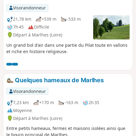
Visorandonneur
21,78 km
+539 m
-533 m
7h 45
Difficile
Départ à Marlhes (Loire)
Un grand bol d'air dans une partie du Pilat toute en vallons
et riche en histoire religieuse.
Quelques hameaux de Marlhes
Visorandonneur
7,23 km
+170 m
-163 m
2h 35
Moyenne
Départ à Marlhes (Loire)
Entre petits hameaux, fermes et maisons isolées ainsi que
le bourg principal de Marlhes.