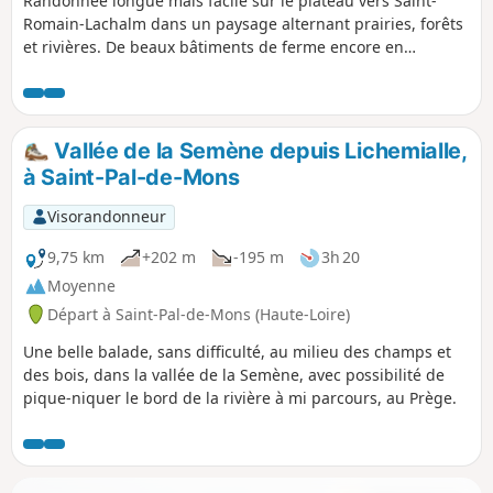
Randonnée longue mais facile sur le plateau vers Saint-
Romain-Lachalm dans un paysage alternant prairies, forêts
et rivières. De beaux bâtiments de ferme encore en
exploitation ou aménagés. Avec la traversée du Bois des
Cartaires et son oratoire dédié à la Vierge.
Vallée de la Semène depuis Lichemialle,
à Saint-Pal-de-Mons
Visorandonneur
9,75 km
+202 m
-195 m
3h 20
Moyenne
Départ à Saint-Pal-de-Mons (Haute-Loire)
Une belle balade, sans difficulté, au milieu des champs et
des bois, dans la vallée de la Semène, avec possibilité de
pique-niquer le bord de la rivière à mi parcours, au Prège.