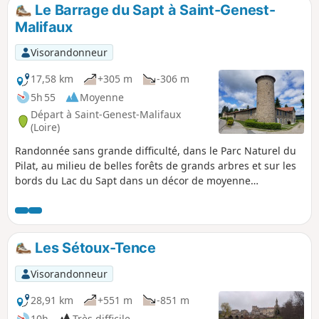
Le Barrage du Sapt à Saint-Genest-
Malifaux
Visorandonneur
17,58 km
+305 m
-306 m
5h 55
Moyenne
Départ à Saint-Genest-Malifaux
(Loire)
Randonnée sans grande difficulté, dans le Parc Naturel du
Pilat, au milieu de belles forêts de grands arbres et sur les
bords du Lac du Sapt dans un décor de moyenne
montagne. Idéale à faire en été car la promenade est
rafraichissante. En effet la bourgade de Saint-Genest-
Malifaux se situe aux alentours des 1000 m d'altitude et
beaucoup de chemins sont à l'ombre des arbres
Les Sétoux-Tence
centenaires.
Visorandonneur
28,91 km
+551 m
-851 m
10h
Très difficile