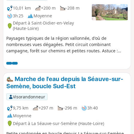
10,01 km
+200 m
-208 m
3h 25
Moyenne
Départ à Saint-Didier-en-Velay
(Haute-Loire)
Paysages typiques de la région vallonnée, d'où de
nombreuses vues dégagées. Petit circuit combinant
campagne, forêt sur chemins et petites routes. Astuce :
n'hésitez pas à vous retourner pendant le parcours,
certains panoramas sont parfois plus beaux derrière que
devant !
Marche de l'eau depuis la Séauve-sur-
Semène, boucle Sud-Est
Visorandonneur
9,75 km
+297 m
-296 m
3h 40
Moyenne
Départ à La Séauve-sur-Semène (Haute-Loire)
Petite randonnée en boucle depuis La Séauve-sur-Semène,