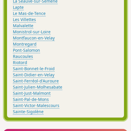
La Séauve-sur-Semène
Lapte
Le Mas-de-Tence
Les Villettes
Malvalette
Monistrol-sur-Loire
Montfaucon-en-Velay
Montregard
Pont-Salomon
Raucoules
Riotord
Saint-Bonnet-le-Froid
Saint-Didier-en-Velay
Saint-Ferréol-d'Auroure
Saint-Julien-Molhesabate
Saint-Just-Malmont
Saint-Pal-de-Mons
Saint-Victor-Malescours
Sainte-Sigolène