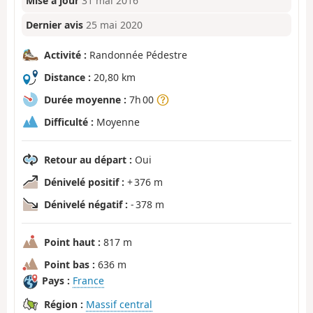
Mise à jour
31 mai 2016
Dernier avis
25 mai 2020
Activité :
Randonnée Pédestre
Distance :
20,80 km
Durée moyenne :
7h 00
Difficulté :
Moyenne
Retour au départ :
Oui
Dénivelé positif :
+ 376 m
Dénivelé négatif :
- 378 m
Point haut :
817 m
Point bas :
636 m
Pays :
France
Région :
Massif central