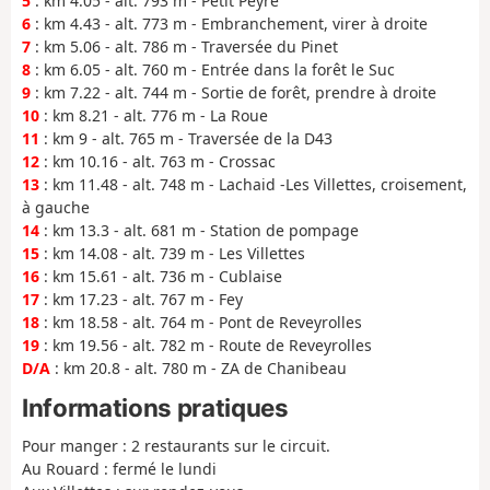
5
: km 4.05 - alt. 793 m - Petit Peyre
6
: km 4.43 - alt. 773 m - Embranchement, virer à droite
7
: km 5.06 - alt. 786 m - Traversée du Pinet
8
: km 6.05 - alt. 760 m - Entrée dans la forêt le Suc
9
: km 7.22 - alt. 744 m - Sortie de forêt, prendre à droite
10
: km 8.21 - alt. 776 m - La Roue
11
: km 9 - alt. 765 m - Traversée de la D43
12
: km 10.16 - alt. 763 m - Crossac
13
: km 11.48 - alt. 748 m - Lachaid -Les Villettes, croisement,
à gauche
14
: km 13.3 - alt. 681 m - Station de pompage
15
: km 14.08 - alt. 739 m - Les Villettes
16
: km 15.61 - alt. 736 m - Cublaise
17
: km 17.23 - alt. 767 m - Fey
18
: km 18.58 - alt. 764 m - Pont de Reveyrolles
19
: km 19.56 - alt. 782 m - Route de Reveyrolles
D/A
: km 20.8 - alt. 780 m - ZA de Chanibeau
Informations pratiques
Pour manger : 2 restaurants sur le circuit.
Au Rouard : fermé le lundi