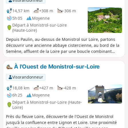
Visorandonneur
14,57 km
+308 m
-306 m
5h 05
Moyenne
Départ à Monistrol-sur-Loire
(Haute-Loire)
Depuis Paulin, au-dessus de Monistrol sur Loire, partons
découvrir une ancienne abbaye cistercienne, au bord de la
Semène, affluent de la Loire par une boucle combinant
deux PR® : les Dames de la Séauve-Bénite et le Circuit de
l’Ecureuil, aménagés par l'Office de Tourisme de Loire-
À l'Ouest de Monistrol-sur-Loire
Semène. Le plan d'eau de la Semène, autour de l'ancienne
abbaye, offre un lieu attrayant pour s'y poser à mi-parcours
Visorandonneur
avec son aire de pique-nique, ses jeux pour enfants et
l'aménagement des berges.
18,08 km
+427 m
-428 m
6h 25
Moyenne
Départ à Monistrol-sur-Loire (Haute-
Loire)
Près du fleuve Loire, découverte de l'Ouest de Monistrol
jusqu'à la confluence entre Lignon et Loire. Une proximité