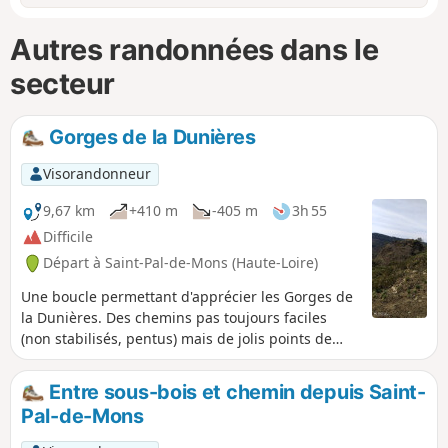
Autres randonnées dans le
secteur
Gorges de la Dunières
Visorandonneur
9,67 km
+410 m
-405 m
3h 55
Difficile
Départ à Saint-Pal-de-Mons (Haute-Loire)
Une boucle permettant d'apprécier les Gorges de
la Dunières. Des chemins pas toujours faciles
(non stabilisés, pentus) mais de jolis points de
vue d'un endroit peu touristique et peu connu du
public. C'est un endroit fréquenté par les
Entre sous-bois et chemin depuis Saint-
cueilleurs de champignons, les 4x4/, les motos et,
Pal-de-Mons
en saison, les chasseurs.