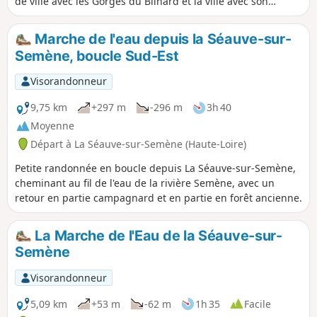
de ville avec les Gorges du Bilhard et la ville avec son
patrimoine.
Marche de l'eau depuis la Séauve-sur-
Semène, boucle Sud-Est
Visorandonneur
9,75 km
+297 m
-296 m
3h 40
Moyenne
Départ à La Séauve-sur-Semène (Haute-Loire)
Petite randonnée en boucle depuis La Séauve-sur-Semène,
cheminant au fil de l'eau de la rivière Semène, avec un
retour en partie campagnard et en partie en forêt ancienne.
La Marche de l'Eau de la Séauve-sur-
Semène
Visorandonneur
5,09 km
+53 m
-62 m
1h 35
Facile