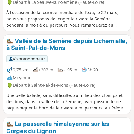
Départ à La Séauve-sur-Semène (Haute-Loire)
À l'occasion de la journée mondiale de l'eau, le 22 mars,
nous vous proposons de longer la rivière la Semène
pendant la moitié du parcours. Vous remarquerez au
passage un escalier à truites permettant à celles-ci de
remonter le courant pour se reproduire sur leur lieu de
Vallée de la Semène depuis Lichemialle,
naissance. À Mathevard, sur les vestiges d'une usine de
à Saint-Pal-de-Mons
tissage, vous pourrez aussi observer un cadran solaire
napoléonien avec sa graduation décimale (rare).
Visorandonneur
9,75 km
+202 m
-195 m
3h 20
Moyenne
Départ à Saint-Pal-de-Mons (Haute-Loire)
Une belle balade, sans difficulté, au milieu des champs et
des bois, dans la vallée de la Semène, avec possibilité de
pique-niquer le bord de la rivière à mi parcours, au Prège.
La passerelle himalayenne sur les
Gorges du Lignon