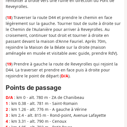
remonter à droite vers une ruine en direction du Pont de
Reveyrolles.
(
18
) Traverser la route D44 et prendre le chemin en face
légèrement sur la gauche. Tourner tout de suite à droite sur
le Chemin de l'Aulanière pour arriver à Reveyrolles. Au
croisement, continuer tout droit et tourner à droite en
passant devant la maison d'Anne Fauriel. Après 70m,
rejoindre la Maison de la Béate sur la droite (maison
aménagée en musée et visitable avec guide, prendre RdV).
(
19
) Prendre à gauche la route de Reveyrolles qui rejoint la
D44. La traverser et prendre en face puis à droite pour
rejoindre le point de départ (
D/A
).
Points de passage
D/A
: km 0 - alt. 780 m - ZA de Chanibeau
1
: km 0.38 - alt. 781 m - Saint-Romain
2
: km 1.26 - alt. 776 m - A gauche à Vérine
3
: km 2.4 - alt. 815 m - Rond-point, Avenue Lafayette
4
: km 3.31 - alt. 790 m - Cenoux