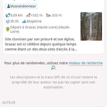
Visorandonneur
9,09 km
+332 m
-333 m
3h 35
Moyenne
Départ à Grazac (Haute-Loire) (Haute-
Loire)
Site clunisien par son prieuré et son église,
Grazac est ici célèbre depuis quelque temps
comme étant un des deux sites d'accès à la
plus grande passerelle himalayenne de
France. Cet itinéraire vous permettra d'y
Pour plus de randonnées, utilisez notre
moteur de recherche
accéder en vous permettant une petite
.
promenade dans cette vallée boisée.
Les descriptions et la trace GPS de ce circuit restent la
propriété de leur auteur. Ne pas les copier sans son
autorisation.
AUTEUR