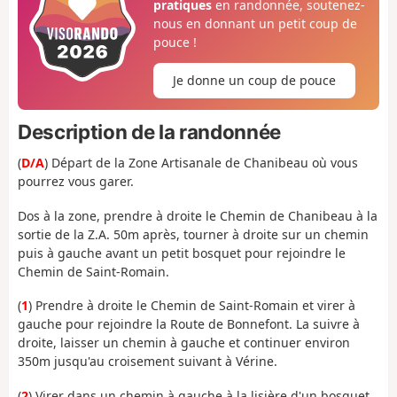
pratiques
en randonnée, soutenez-
nous en donnant un petit coup de
pouce !
Je donne un coup de pouce
Description de la randonnée
(
D/A
) Départ de la Zone Artisanale de Chanibeau où vous
pourrez vous garer.
Dos à la zone, prendre à droite le Chemin de Chanibeau à la
sortie de la Z.A. 50m après, tourner à droite sur un chemin
puis à gauche avant un petit bosquet pour rejoindre le
Chemin de Saint-Romain.
(
1
) Prendre à droite le Chemin de Saint-Romain et virer à
gauche pour rejoindre la Route de Bonnefont. La suivre à
droite, laisser un chemin à gauche et continuer environ
350m jusqu'au croisement suivant à Vérine.
(
2
) Virer dans un chemin à gauche à la lisière d'un bosquet