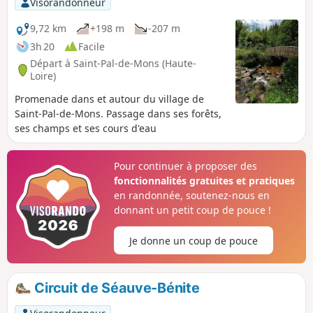
Visorandonneur
9,72 km
+198 m
-207 m
3h 20
Facile
Départ à Saint-Pal-de-Mons (Haute-
Loire)
Promenade dans et autour du village de
Saint-Pal-de-Mons. Passage dans ses forêts,
ses champs et ses cours d'eau
Pour continuer à proposer des
fonctionnalités gratuites et pratiques
en randonnée, soutenez-nous en
donnant un petit coup de pouce !
Je donne un coup de pouce
Circuit de Séauve-Bénite