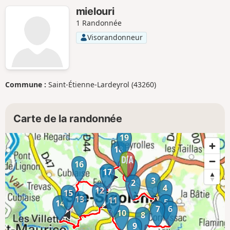
mielouri
1 Randonnée
Visorandonneur
Commune :
Saint-Étienne-Lardeyrol (43260)
Carte de la randonnée
19
18
16
1
17
3
2
4
12
15
13
11
5
14
7
6
10
8
9