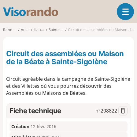
V
O
i
u
s
v
o
Randonnées
Auvergne
Haute-Loire
Sainte-Sigolène
Circuit des assemblées ou Maison de la Béate à Sainte-Sigolène
r
r
i
a
r
n
Circuit des assemblées ou Maison
l
d
a
de la Béate à Sainte-Sigolène
o
n
a
Circuit agréable dans la campagne de Sainte-Sigolène
v
i
et des Villettes où vous pourrez découvrir des
g
Assemblées ou Maisons de Béates.
a
t
Fiche technique
n°
208822
i
o
n
Création
12 févr. 2016