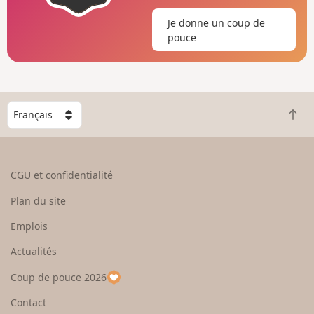
Je donne un coup de
pouce
C
R
h
e
o
t
i
o
s
CGU et confidentialité
u
i
r
s
Plan du site
e
s
n
e
Emplois
h
z
Actualités
a
u
u
n
Coup de pouce 2026
t
p
a
Contact
y