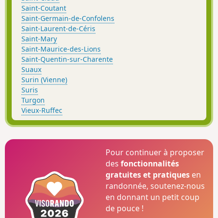
Saint-Coutant
Saint-Germain-de-Confolens
Saint-Laurent-de-Céris
Saint-Mary
Saint-Maurice-des-Lions
Saint-Quentin-sur-Charente
Suaux
Surin (Vienne)
Suris
Turgon
Vieux-Ruffec
Pour continuer à proposer
des
fonctionnalités
gratuites et pratiques
en
randonnée, soutenez-nous
en donnant un petit coup
de pouce !