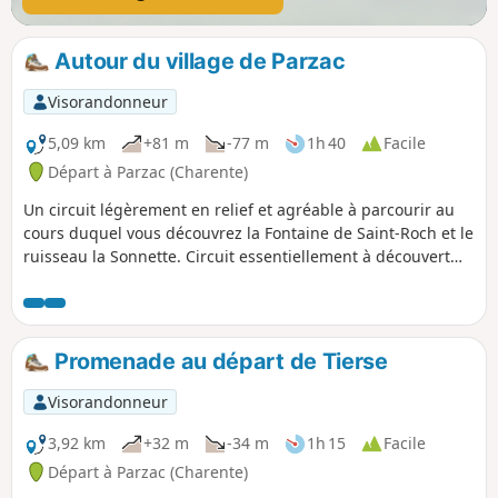
Autour du village de Parzac
Visorandonneur
5,09 km
+81 m
-77 m
1h 40
Facile
Départ à Parzac (Charente)
Un circuit légèrement en relief et agréable à parcourir au
cours duquel vous découvrez la Fontaine de Saint-Roch et le
ruisseau la Sonnette. Circuit essentiellement à découvert
avec quelques passages en sous-bois.
Promenade au départ de Tierse
Visorandonneur
3,92 km
+32 m
-34 m
1h 15
Facile
Départ à Parzac (Charente)