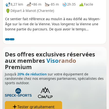
8,27 km
+86 m
-85 m
2h 35
Facile
Départ à Manot (Charente)
Ce sentier fait référence au moulin à eau édifié au Moyen-
Âge sur la rive de la Vienne. Vous longerez la Vienne une
bonne partie du parcours. De quoi avoir le temps
d'apprécier pleinement découverte de cette rivière ! Si
parfois vous voyez des touristes en canoë-kayak c'est tout à
fait normal ! En effet, la Vienne est mise à profit pour des
activités nautiques.
Des offres exclusives réservées
aux membres
Viso
rando
Premium
Jusqu’à
20% de réduction
sur votre équipement de
randonnée chez nos enseignes partenaires, spécialistes des
sports outdoor.
Tester gratuitement