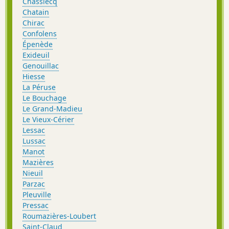
Chassiecq
Chatain
Chirac
Confolens
Épenède
Exideuil
Genouillac
Hiesse
La Péruse
Le Bouchage
Le Grand-Madieu
Le Vieux-Cérier
Lessac
Lussac
Manot
Mazières
Nieuil
Parzac
Pleuville
Pressac
Roumazières-Loubert
Saint-Claud