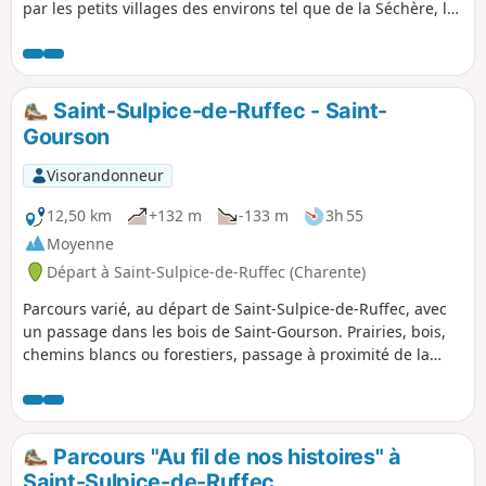
par les petits villages des environs tel que de la Séchère, la
Guéranchie a travers les chemins variés alternant sous bois
et plateau qui vous feront découvrir les beaux paysages de
Charente Limousine.
Saint-Sulpice-de-Ruffec - Saint-
Gourson
Visorandonneur
12,50 km
+132 m
-133 m
3h 55
Moyenne
Départ à Saint-Sulpice-de-Ruffec (Charente)
Parcours varié, au départ de Saint-Sulpice-de-Ruffec, avec
un passage dans les bois de Saint-Gourson. Prairies, bois,
chemins blancs ou forestiers, passage à proximité de la
source de la Tiarde, etc. Vous trouverez tout ce qu'il faut
pour découvrir les prémices de la Charente Limousine.
Parcours "Au fil de nos histoires" à
Saint-Sulpice-de-Ruffec