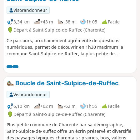
Visorandonneur
3,34 km
+43 m
-38 m
1h 05
Facile
Départ à Saint-Sulpice-de-Ruffec (Charente)
Ce parcours, prochainement agrémenté de questions
numériques, permet de découvrir en 1h30 maximum la
commune Saint-Sulpice-de-Ruffec, la plus petite de
Charente par sa population (36 habitants).
Boucle de Saint-Sulpice-de-Ruffec
Visorandonneur
6,10 km
+62 m
-62 m
1h 55
Facile
Départ à Saint-Sulpice-de-Ruffec (Charente)
Plus petite commune de Charente par sa démographie,
Saint-Sulpice-de-Ruffec offre un écrin préservé et diversifié
des paysages typiques charentais : prairies, bois, vallons.