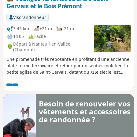
château et demeurera une enclave du Poitou
Gervais et le Bois Prémont
jusqu'à la révolution.
Visorandonneur
3,45 km
+21 m
-21 m
1h 05
Facile
Départ à Nanteuil-en-Vallée
(Charente)
Une promenade très reposante en profitant d'une ancienne
plate-forme ferroviaire et retour par un sentier muletier. La
petite église de Saint-Gervais, datant du XIIe siècle, est
dans un état de préservation exceptionnel.
Besoin de renouveler vos
vêtements et accessoires
de randonnée ?