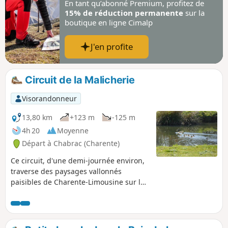
En tant qu’abonné Premium, profitez de
15% de réduction permanente
sur la
boutique en ligne Cimalp
J'en profite
Circuit de la Malicherie
Visorandonneur
13,80 km
+123 m
-125 m
4h 20
Moyenne
Départ à Chabrac (Charente)
Ce circuit, d'une demi-journée environ,
traverse des paysages vallonnés
paisibles de Charente-Limousine sur la
partie Sud de la commune de Chabrac.
Hameaux, prés et fermes typiques avec
petits élevages de vaches limousines,
bois, étangs et vues dégagées sur les