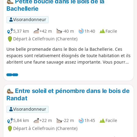
Petite boucle dans le Bois de la
hauteurs de la commune font le charme
Bachellerie
de cette promenade bucolique sur des
routes et sentiers peu empruntés.
Visorandonneur
Possibilité de réduire de moitié environ
en coupant entre La Malicherie et La
5,37 km
+42 m
-40 m
1h 40
Facile
Gouie et en ne faisant que la boucle Est
Départ à Cellefrouin (Charente)
ou Ouest.
Une belle promenade dans le Bois de la Bachellerie. Ces
espaces sont relativement éloignés de toute habitation et ils
abritent une faune sauvage assez importante. Vous pourrez
marcher en mode décontracté, certaines parties de pistes
bien dégagées le permettent.
Entre soleil et pénombre dans le bois de
Randat
Visorandonneur
5,84 km
+22 m
-22 m
1h 45
Facile
Départ à Cellefrouin (Charente)