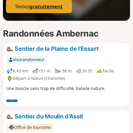
Testez
gratuitement
Randonnées Ambernac
Sentier de la Plaine de l'Essart
Visorandonneur
8,43 km
+51 m
-58 m
2h 35
Facile
Départ à Nieuil (Charente)
Une boucle sans trop de difficulté, balade nature.
Sentier du Moulin d'Assit
Office de tourisme