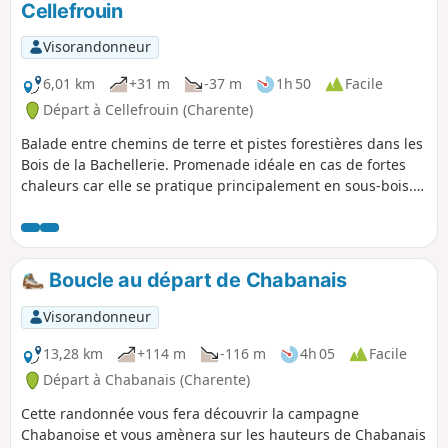
Cellefrouin
Visorandonneur
6,01 km
+31 m
-37 m
1h 50
Facile
Départ à Cellefrouin (Charente)
Balade entre chemins de terre et pistes forestières dans les
Bois de la Bachellerie. Promenade idéale en cas de fortes
chaleurs car elle se pratique principalement en sous-bois.
Adeptes de la randonnée nue, vous serez comblés.
Boucle au départ de Chabanais
Visorandonneur
13,28 km
+114 m
-116 m
4h 05
Facile
Départ à Chabanais (Charente)
Cette randonnée vous fera découvrir la campagne
Chabanoise et vous amènera sur les hauteurs de Chabanais