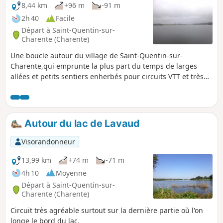
8,44 km
+96 m
-91 m
2h 40
Facile
Départ à Saint-Quentin-sur-
Charente (Charente)
Une boucle autour du village de Saint-Quentin-sur-
Charente,qui emprunte la plus part du temps de larges
allées et petits sentiers enherbés pour circuits VTT et très
peu de routes goudronnées.
Autour du lac de Lavaud
Visorandonneur
13,99 km
+74 m
-71 m
4h 10
Moyenne
Départ à Saint-Quentin-sur-
Charente (Charente)
Circuit très agréable surtout sur la dernière partie où l'on
longe le bord du lac.