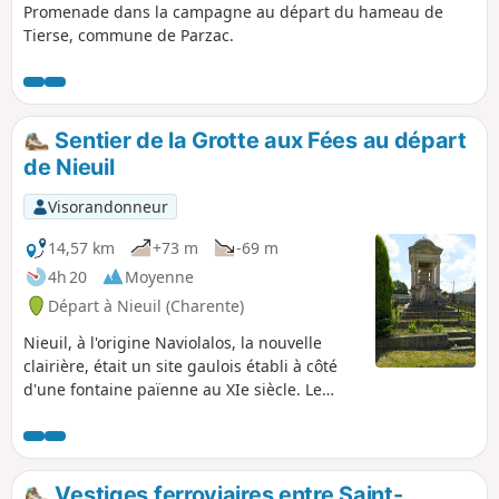
Promenade dans la campagne au départ du hameau de
Tierse, commune de Parzac.
Sentier de la Grotte aux Fées au départ
de Nieuil
Visorandonneur
14,57 km
+73 m
-69 m
4h 20
Moyenne
Départ à Nieuil (Charente)
Nieuil, à l'origine Naviolalos, la nouvelle
clairière, était un site gaulois établi à côté
d'une fontaine païenne au XIe siècle. Le
domaine de l'église appartenait aux
vicomtes de Rochechouart. La châtellenie de
Nieuil passe successivement à plusieurs
familles nobles, bâtisseurs du premier
Vestiges ferroviaires entre Saint-