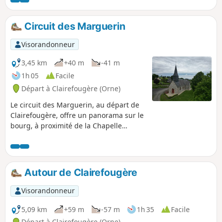
Circuit des Marguerin
Visorandonneur
3,45 km
+40 m
-41 m
1h 05
Facile
Départ à Clairefougère (Orne)
Le circuit des Marguerin, au départ de
Clairefougère, offre un panorama sur le
bourg, à proximité de la Chapelle
Sainte-Radegonde.
Autour de Clairefougère
Visorandonneur
5,09 km
+59 m
-57 m
1h 35
Facile
Départ à Clairefougère (Orne)