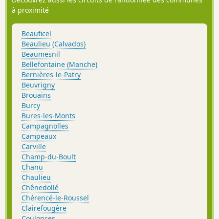
à proximité
Beauficel
Beaulieu (Calvados)
Beaumesnil
Bellefontaine (Manche)
Bernières-le-Patry
Beuvrigny
Brouains
Burcy
Bures-les-Monts
Campagnolles
Campeaux
Carville
Champ-du-Boult
Chanu
Chaulieu
Chênedollé
Chérencé-le-Roussel
Clairefougère
Coulonces