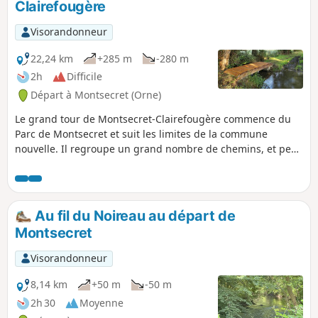
Clairefougère
Visorandonneur
22,24 km
+285 m
-280 m
2h
Difficile
Départ à Montsecret (Orne)
Le grand tour de Montsecret-Clairefougère commence du
Parc de Montsecret et suit les limites de la commune
nouvelle. Il regroupe un grand nombre de chemins, et peut
être parcouru à vélo, à cheval ou à pied pour les plus
téméraires.
Au fil du Noireau au départ de
Montsecret
Visorandonneur
8,14 km
+50 m
-50 m
2h 30
Moyenne