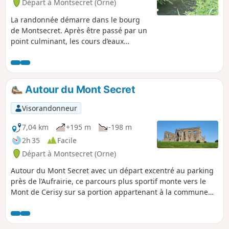
Départ à Montsecret (Orne)
La randonnée démarre dans le bourg
de Montsecret. Après être passé par un
point culminant, les cours d’eaux
affluents au Noireau, vous
accompagnent vers les Vaux vallée du
Noireau approchant ainsi le Mont
Secret... par le Vieux-Saint-Pierre.
Autour du Mont Secret
Visorandonneur
7,04 km
+195 m
-198 m
2h 35
Facile
Départ à Montsecret (Orne)
Autour du Mont Secret avec un départ excentré au parking
près de l’Aufrairie, ce parcours plus sportif monte vers le
Mont de Cerisy sur sa portion appartenant à la commune
de Montsecret. Entre deux monts, le Mont Secret se
dévoilera peut-être ?