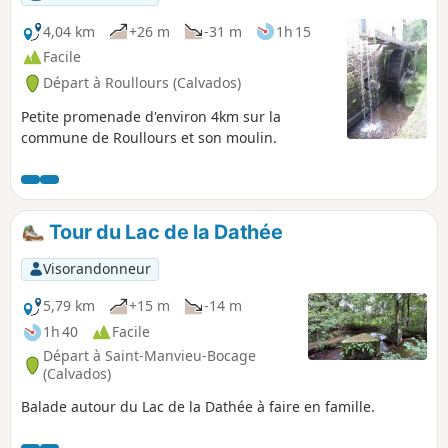
4,04 km
+26 m
-31 m
1h 15
Facile
Départ à Roullours (Calvados)
Petite promenade d'environ 4km sur la
commune de Roullours et son moulin.
Tour du Lac de la Dathée
Visorandonneur
5,79 km
+15 m
-14 m
1h 40
Facile
Départ à Saint-Manvieu-Bocage
(Calvados)
Balade autour du Lac de la Dathée à faire en famille.