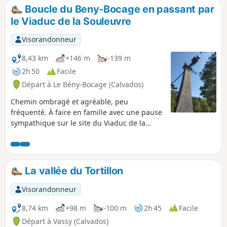
Boucle du Beny-Bocage en passant par
le Viaduc de la Souleuvre
Visorandonneur
8,43 km
+146 m
-139 m
2h 50
Facile
Départ à Le Bény-Bocage (Calvados)
Chemin ombragé et agréable, peu
fréquenté. À faire en famille avec une pause
sympathique sur le site du Viaduc de la
Souleuvre. Grande zone de pique-nique avec
toilettes, jeux pour enfants, jardin sensoriel,
bar-restaurants.
La vallée du Tortillon
Visorandonneur
8,74 km
+98 m
-100 m
2h 45
Facile
Départ à Vassy (Calvados)