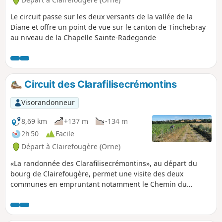
Le circuit passe sur les deux versants de la vallée de la
Diane et offre un point de vue sur le canton de Tinchebray
au niveau de la Chapelle Sainte-Radegonde
Circuit des Clarafilisecrémontins
Visorandonneur
8,69 km
+137 m
-134 m
2h 50
Facile
Départ à Clairefougère (Orne)
«La randonnée des Clarafilisecrémontins», au départ du
bourg de Clairefougère, permet une visite des deux
communes en empruntant notamment le Chemin du
Moulin, Grippe-Chat, l’ancienne voie ferrée et de monter
presque jusqu’aux éoliennes.