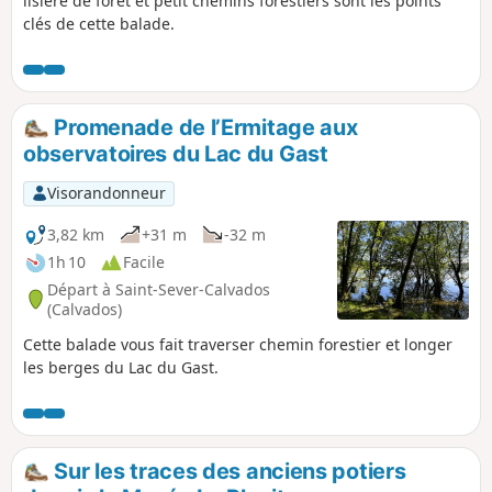
lisière de forêt et petit chemins forestiers sont les points
clés de cette balade.
Promenade de l’Ermitage aux
observatoires du Lac du Gast
Visorandonneur
3,82 km
+31 m
-32 m
1h 10
Facile
Départ à Saint-Sever-Calvados
(Calvados)
Cette balade vous fait traverser chemin forestier et longer
les berges du Lac du Gast.
Sur les traces des anciens potiers