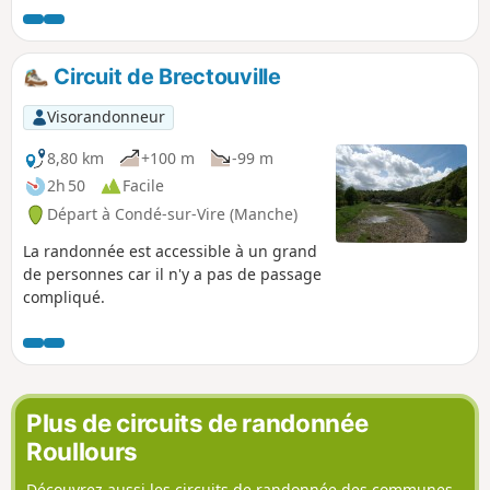
Circuit de Brectouville
Visorandonneur
8,80 km
+100 m
-99 m
2h 50
Facile
Départ à Condé-sur-Vire (Manche)
La randonnée est accessible à un grand
de personnes car il n'y a pas de passage
compliqué.
Plus de circuits de randonnée
Roullours
Découvrez aussi les circuits de randonnée des communes