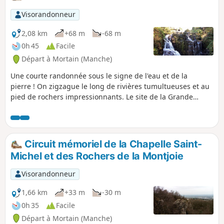
Visorandonneur
2,08 km
+68 m
-68 m
0h 45
Facile
Départ à Mortain (Manche)
Une courte randonnée sous le signe de l'eau et de la
pierre ! On zigzague le long de rivières tumultueuses et au
pied de rochers impressionnants. Le site de la Grande
Cascade est spectaculaire, celui de la Petite Cascade est
franchement dépaysant.
Circuit mémoriel de la Chapelle Saint-
Michel et des Rochers de la Montjoie
Visorandonneur
1,66 km
+33 m
-30 m
0h 35
Facile
Départ à Mortain (Manche)