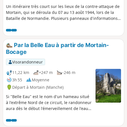
Un itinéraire très court sur les lieux de la contre-attaque de
Mortain, qui se déroula du 07 au 13 août 1944, lors de la
Bataille de Normandie. Plusieurs panneaux d'informations
jalonnent le parcours. De beaux points de vue étendus sont
au rendez-vous.
Par la Belle Eau à partir de Mortain-
Bocage
Visorandonneur
11,22 km
+247 m
-246 m
3h 55
Moyenne
Départ à Mortain (Manche)
Si "Belle Eau" est le nom d'un hameau situé
à l'extrême Nord de ce circuit, le randonneur
aura dès le début l'émerveillement de l'eau
jaillissant au travers des rochers dans de
magnifiques cascades. Le circuit continue
par de larges chemins très souvent baignés