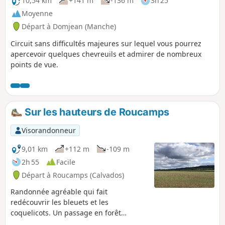
10,54 km
+141 m
-136 m
3h 25
Moyenne
Départ à Domjean (Manche)
Circuit sans difficultés majeures sur lequel vous pourrez
apercevoir quelques chevreuils et admirer de nombreux
points de vue.
Sur les hauteurs de Roucamps
Visorandonneur
9,01 km
+112 m
-109 m
2h 55
Facile
Départ à Roucamps (Calvados)
Randonnée agréable qui fait
redécouvrir les bleuets et les
coquelicots. Un passage en forêt
agréable.