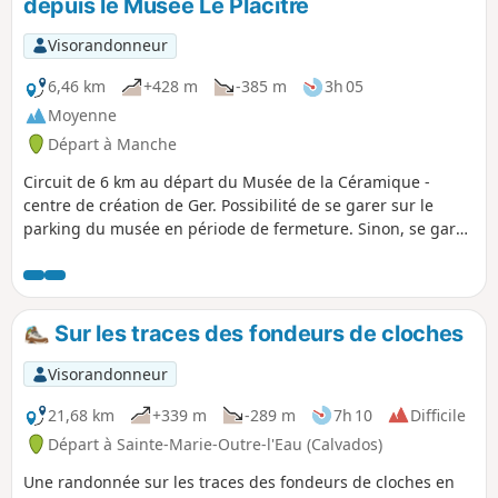
depuis le Musée Le Placitre
Visorandonneur
6,46 km
+428 m
-385 m
3h 05
Moyenne
Départ à Manche
Circuit de 6 km au départ du Musée de la Céramique -
centre de création de Ger. Possibilité de se garer sur le
parking du musée en période de fermeture. Sinon, se garer
dans le champ en face pour laisser le parking aux visiteurs
du musée (autocars). Bocage, chemins creux, anciens
hameaux potiers.
Sur les traces des fondeurs de cloches
Visorandonneur
21,68 km
+339 m
-289 m
7h 10
Difficile
Départ à Sainte-Marie-Outre-l'Eau (Calvados)
Une randonnée sur les traces des fondeurs de cloches en