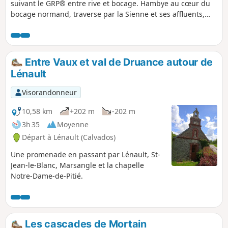
suivant le GRP® entre rive et bocage. Hambye au cœur du
bocage normand, traverse par la Sienne et ses affluents,
avec son abbaye, son joli bourg et son église.
Entre Vaux et val de Druance autour de
Lénault
Visorandonneur
10,58 km
+202 m
-202 m
3h 35
Moyenne
Départ à Lénault (Calvados)
Une promenade en passant par Lénault, St-
Jean-le-Blanc, Marsangle et la chapelle
Notre-Dame-de-Pitié.
Les cascades de Mortain