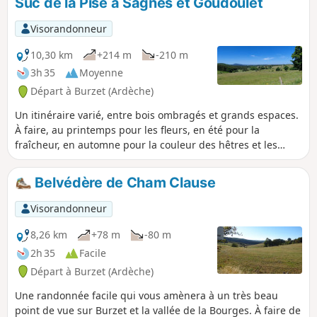
Suc de la Pise à Sagnes et Goudoulet
Visorandonneur
10,30 km
+214 m
-210 m
3h 35
Moyenne
Départ à Burzet (Ardèche)
Un itinéraire varié, entre bois ombragés et grands espaces.
À faire, au printemps pour les fleurs, en été pour la
fraîcheur, en automne pour la couleur des hêtres et les
champignons. Chemins faciles et balisés, presque tout le
long, mais attention, un gué au niveau de La Cabanette
Belvédère de Cham Clause
peut être délicat à franchir, s'il y a beaucoup d'eau.
Visorandonneur
8,26 km
+78 m
-80 m
2h 35
Facile
Départ à Burzet (Ardèche)
Une randonnée facile qui vous amènera à un très beau
point de vue sur Burzet et la vallée de la Bourges. À faire de