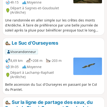
4h 15
Moyenne
Départ à Sagnes-et-Goudoulet
(Ardèche)
Une randonnée en aller simple sur les crêtes des monts
d'Ardèche. À faire de préférence par une belle journée de
soleil après la pluie pour bénéficier presque tout le long
d'une vue superbe sur toutes les Alpes, du Mont Blanc au
Ventoux.
Le Suc d'Ourseyeres
Visorandonneur
8,69 km
+208 m
-203 m
3h 05
Moyenne
Départ à Lachamp-Raphaël
(Ardèche)
Belle ascension du Suc d'Ourseyres en passant par le Col
du Pranlet.
Sur la ligne de partage des eaux, du