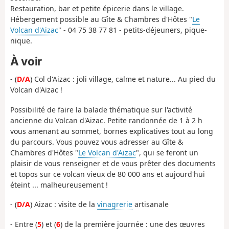
Restauration, bar et petite épicerie dans le village.
Hébergement possible au Gîte & Chambres d'Hôtes "
Le
Volcan d'Aizac
" - 04 75 38 77 81 - petits-déjeuners, pique-
nique.
À voir
- (
D/A
) Col d'Aizac : joli village, calme et nature... Au pied du
Volcan d'Aizac !
Possibilité de faire la balade thématique sur l'activité
ancienne du Volcan d'Aizac. Petite randonnée de 1 à 2 h
vous amenant au sommet, bornes explicatives tout au long
du parcours. Vous pouvez vous adresser au Gîte &
Chambres d'Hôtes "
Le Volcan d'Aizac
", qui se feront un
plaisir de vous renseigner et de vous prêter des documents
et topos sur ce volcan vieux de 80 000 ans et aujourd'hui
éteint ... malheureusement !
- (
D/A
) Aizac : visite de la
vinagrerie
artisanale
- Entre (
5
) et (
6
) de la première journée : une des œuvres