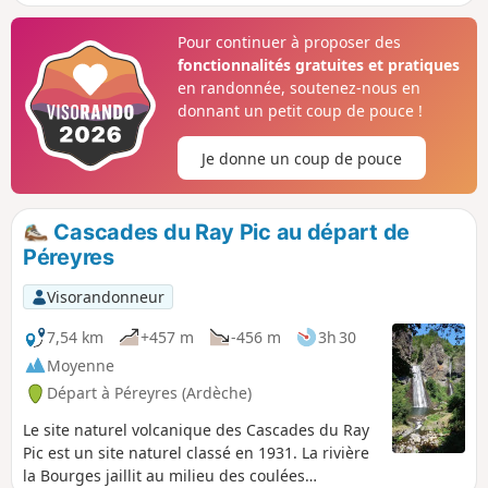
d'Ardèche et les Alpes. C'est un simple
aller-retour dont la plus grande partie
Pour continuer à proposer des
emprunte des chemins de crêtes avec
fonctionnalités gratuites et pratiques
aussi des vues magnifiques. Au retour,
en randonnée, soutenez-nous en
prendre le temps d'aller voir la cascade
donnant un petit coup de pouce !
du Ray-Pic.
Je donne un coup de pouce
Cascades du Ray Pic au départ de
Péreyres
Visorandonneur
7,54 km
+457 m
-456 m
3h 30
Moyenne
Départ à Péreyres (Ardèche)
Le site naturel volcanique des Cascades du Ray
Pic est un site naturel classé en 1931. La rivière
la Bourges jaillit au milieu des coulées