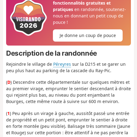
fonctionnalités gratuites et
pratiques
en randonnée, soutenez-
nous en donnant un petit coup de
pouce !
Je donne un coup de pouce
Description de la randonnée
Rejoindre le village de
Péreyres
sur la D215 et se garer un
peu plus haut au parking de la cascade du Ray-Pic.
(
D
) Descendre cette départementale sur quelques mètres et
au premier virage, emprunter le sentier descendant à droite
qui rejoint plus bas, au niveau du pont enjambant la
Bourges, cette même route à suivre sur 600 m environ.
(
1
) Peu après un virage à gauche, aussitôt passé une entrée
de propriété et un petit pont, emprunter le sentier à droite
en forte montée (peu visible). Balisage très sommaire (Jaune
et Rouge) sur cette portion : être attentif à ne pas perdre la