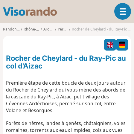
V
O
i
u
s
v
o
Randonnées
Rhône-Alpes
Ardèche
Péreyres
Rocher de Cheylard - du Ray-Pic au col d'Aizac
r
r
i
a
r
n
l
d
Rocher de Cheylard - du Ray-Pic au
a
o
n
col d'Aizac
a
v
Première étape de cette boucle de deux jours autour
i
du Rocher de Cheylard qui vous mène des abords de
g
a
la cascade du Ray-Pic, à Aizac, petit village des
t
Cévennes Ardéchoises, perché sur son col, entre
i
Volane et Besorgues.
o
n
Forêts de hêtres, landes à genêts, châtaigniers, voies
romaines, torrents aux eaux limpides, cols aux vues