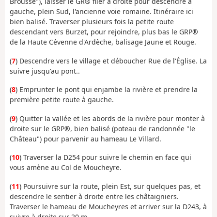
Brousse"), laisser le GR® filer à droite pour descendre à
gauche, plein Sud, l'ancienne voie romaine. Itinéraire ici
bien balisé. Traverser plusieurs fois la petite route
descendant vers Burzet, pour rejoindre, plus bas le GRP®
de la Haute Cévenne d'Ardèche, balisage Jaune et Rouge.
(
7
) Descendre vers le village et déboucher Rue de l'Église. La
suivre jusqu'au pont..
(
8
) Emprunter le pont qui enjambe la rivière et prendre la
première petite route à gauche.
(
9
) Quitter la vallée et les abords de la rivière pour monter à
droite sur le GRP®, bien balisé (poteau de randonnée "le
Château") pour parvenir au hameau Le Villard.
(
10
) Traverser la D254 pour suivre le chemin en face qui
vous amène au Col de Moucheyre.
(
11
) Poursuivre sur la route, plein Est, sur quelques pas, et
descendre le sentier à droite entre les châtaigniers.
Traverser le hameau de Moucheyres et arriver sur la D243, à
suivre à droite sur 20 m.