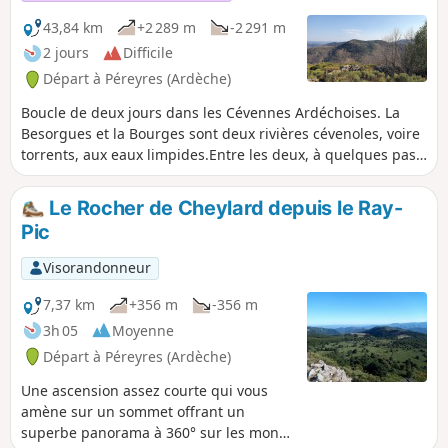
43,84 km
+2 289 m
-2 291 m
2 jours
Difficile
Départ à Péreyres (Ardèche)
Boucle de deux jours dans les Cévennes Ardéchoises. La
Besorgues et la Bourges sont deux rivières cévenoles, voire
torrents, aux eaux limpides.Entre les deux, à quelques pas
de la célèbre cascade du Ray-Pic, tel un belvédère naturel,
le Rocher de Cheylard (1412 m), permet d'embrasser tous
Le Rocher de Cheylard depuis le Ray-
les paysages environnants.Avec cette randonnée, sur deux
Pic
jours, vous découvrirez ces paysages tourmentés, les
vallées profondes, les abords du plateau ardéchois, les
Visorandonneur
petits hameaux et villages nichés.
7,37 km
+356 m
-356 m
3h 05
Moyenne
Départ à Péreyres (Ardèche)
Une ascension assez courte qui vous
amène sur un sommet offrant un
superbe panorama à 360° sur les monts