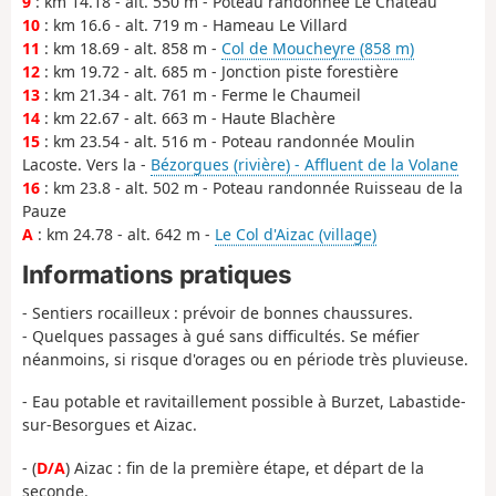
9
: km 14.18 - alt. 550 m - Poteau randonnée Le Château
10
: km 16.6 - alt. 719 m - Hameau Le Villard
11
: km 18.69 - alt. 858 m -
Col de Moucheyre (858 m)
12
: km 19.72 - alt. 685 m - Jonction piste forestière
13
: km 21.34 - alt. 761 m - Ferme le Chaumeil
14
: km 22.67 - alt. 663 m - Haute Blachère
15
: km 23.54 - alt. 516 m - Poteau randonnée Moulin
Lacoste. Vers la -
Bézorgues (rivière) - Affluent de la Volane
16
: km 23.8 - alt. 502 m - Poteau randonnée Ruisseau de la
Pauze
A
: km 24.78 - alt. 642 m -
Le Col d'Aizac (village)
Informations pratiques
- Sentiers rocailleux : prévoir de bonnes chaussures.
- Quelques passages à gué sans difficultés. Se méfier
néanmoins, si risque d'orages ou en période très pluvieuse.
- Eau potable et ravitaillement possible à Burzet, Labastide-
sur-Besorgues et Aizac.
- (
D/A
) Aizac : fin de la première étape, et départ de la
seconde.