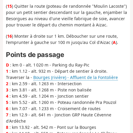
(
15
) Quitter la route (poteau de randonnée "Moulin Lacoste")
pour un petit sentier descendant sur la gauche, enjamber la
Besorgues au niveau d'une vieille fabrique de soie, avancer
pour trouver le départ du chemin montant à Aizac.
(
16
) Monter à droite sur 1 km. Déboucher sur une route,
l'emprunter à gauche sur 100 m jusqu'au Col d'Aizac (
A
).
Points de passage
D
: km 0 - alt. 1 020 m - Parking du Ray-Pic
1
: km 1.12 - alt. 932 m - Départ de sentier à droite.
Traverser la -
Bourges (rivière) - Affluent de la Fontolière
2
: km 2.59 - alt. 1 263 m - Intersection
3
: km 3.81 - alt. 1 268 m - Piste non balisée
4
: km 4.59 - alt. 1 204 m - Jonction sentier
5
: km 5.52 - alt. 1 260 m - Poteau randonnée Pra Pouzol
6
: km 7.07 - alt. 1 233 m - Croisement de routes
7
: km 12.9 - alt. 641 m - Jonction GRP Haute Cévenne
d'Ardèche
8
: km 13.92 - alt. 542 m - Pont sur la Bourges