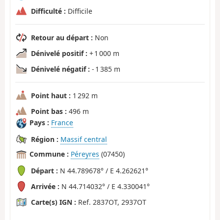
Difficulté :
Difficile
Retour au départ :
Non
Dénivelé positif :
+ 1 000 m
Dénivelé négatif :
- 1 385 m
Point haut :
1 292 m
Point bas :
496 m
Pays :
France
Région :
Massif central
Commune :
Péreyres
(07450)
Départ :
N 44.789678° / E 4.262621°
Arrivée :
N 44.714032° / E 4.330041°
Carte(s) IGN :
Ref. 2837OT, 2937OT