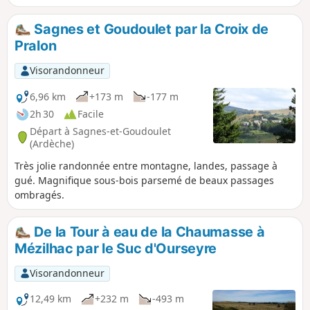
basaltiques et chute d'une hauteur d'environ
60 m. La proximité de divers ruisseaux permet
Sagnes et Goudoulet par la Croix de
d'apporter une certaine fraîcheur et même de
Pralon
pouvoir se baigner.
Visorandonneur
6,96 km
+173 m
-177 m
2h 30
Facile
Départ à Sagnes-et-Goudoulet
(Ardèche)
Très jolie randonnée entre montagne, landes, passage à
gué. Magnifique sous-bois parsemé de beaux passages
ombragés.
De la Tour à eau de la Chaumasse à
Mézilhac par le Suc d'Ourseyre
Visorandonneur
12,49 km
+232 m
-493 m