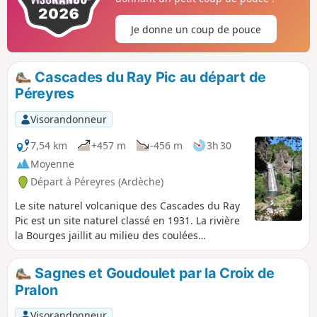
du Ray-Pic.
Je donne un coup de pouce
Cascades du Ray Pic au départ de
Péreyres
Visorandonneur
7,54 km
+457 m
-456 m
3h 30
Moyenne
Départ à Péreyres (Ardèche)
Le site naturel volcanique des Cascades du Ray
Pic est un site naturel classé en 1931. La rivière
la Bourges jaillit au milieu des coulées
basaltiques et chute d'une hauteur d'environ
60 m. La proximité de divers ruisseaux permet
Sagnes et Goudoulet par la Croix de
d'apporter une certaine fraîcheur et même de
Pralon
pouvoir se baigner.
Visorandonneur