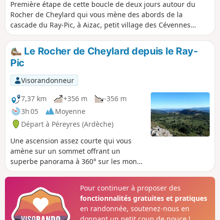
Première étape de cette boucle de deux jours autour du
Rocher de Cheylard qui vous mène des abords de la
cascade du Ray-Pic, à Aizac, petit village des Cévennes
Ardéchoises, perché sur son col, entre Volane et Besorgues.
Forêts de hêtres, landes à genêts, châtaigniers, voies
Le Rocher de Cheylard depuis le Ray-
romaines, torrents aux eaux limpides, cols aux vues
Pic
imprenables ... vous cheminez du plateau ardéchois vers la
basse Ardèche.
Visorandonneur
7,37 km
+356 m
-356 m
3h 05
Moyenne
Départ à Péreyres (Ardèche)
Une ascension assez courte qui vous
amène sur un sommet offrant un
superbe panorama à 360° sur les monts
d'Ardèche et les Alpes. C'est un simple
aller-retour dont la plus grande partie
Pour continuer à proposer des
emprunte des chemins de crêtes avec
fonctionnalités gratuites et pratiques
aussi des vues magnifiques. Au retour,
en randonnée, soutenez-nous en
prendre le temps d'aller voir la cascade
donnant un petit coup de pouce !