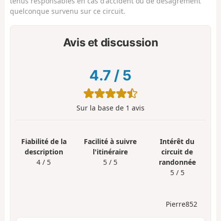
tenus responsables en cas d'accident ou de désagrément
quelconque survenu sur ce circuit.
Avis et discussion
4.7
/
5
Sur la base de
1
avis
Fiabilité de la
Facilité à suivre
Intérêt du
description
l'itinéraire
circuit de
4 / 5
5 / 5
randonnée
5 / 5
Pierre852