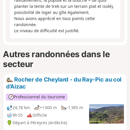
ravitaillement, la popote et la douche + de quoi
planter la tente de trek sur un terrain plat et isolé),
possibilité de loger au gîte également.
Nous avons apprécié en tous points cette
randonnée.
Le niveau de difficulté est justifié.
Autres randonnées dans le
secteur
Rocher de Cheylard - du Ray-Pic au col
d'Aizac
Professionnel du tourisme
24,78 km
+1 000 m
-1 385 m
9h 55
Difficile
Départ à Péreyres (Ardèche)