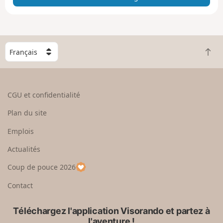
e
e
n
g
C
r
R
h
a
e
o
n
t
i
d
o
s
CGU et confidentialité
u
i
r
s
Plan du site
e
s
n
e
Emplois
h
z
Actualités
a
u
u
n
Coup de pouce 2026
t
p
a
Contact
y
s
Téléchargez l'application Visorando et partez à
l'aventure !