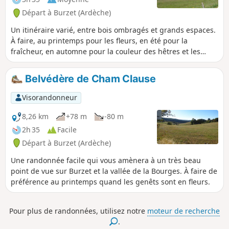
Départ à Burzet (Ardèche)
Un itinéraire varié, entre bois ombragés et grands espaces.
À faire, au printemps pour les fleurs, en été pour la
fraîcheur, en automne pour la couleur des hêtres et les
champignons. Chemins faciles et balisés, presque tout le
long, mais attention, un gué au niveau de La Cabanette
Belvédère de Cham Clause
peut être délicat à franchir, s'il y a beaucoup d'eau.
Visorandonneur
8,26 km
+78 m
-80 m
2h 35
Facile
Départ à Burzet (Ardèche)
Une randonnée facile qui vous amènera à un très beau
point de vue sur Burzet et la vallée de la Bourges. À faire de
préférence au printemps quand les genêts sont en fleurs.
Pour plus de randonnées, utilisez notre
moteur de recherche
.