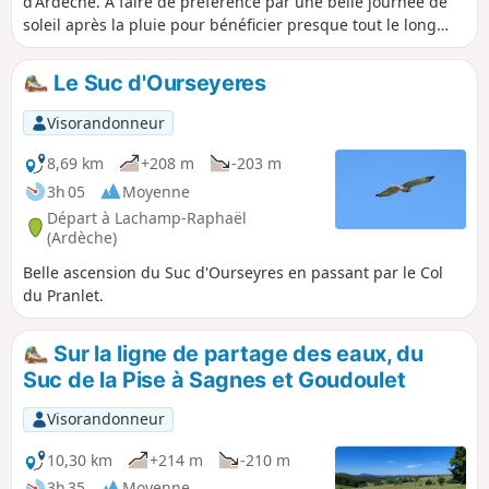
d'Ardèche. À faire de préférence par une belle journée de
soleil après la pluie pour bénéficier presque tout le long
d'une vue superbe sur toutes les Alpes, du Mont Blanc au
Ventoux.
Le Suc d'Ourseyeres
Visorandonneur
8,69 km
+208 m
-203 m
3h 05
Moyenne
Départ à Lachamp-Raphaël
(Ardèche)
Belle ascension du Suc d'Ourseyres en passant par le Col
du Pranlet.
Sur la ligne de partage des eaux, du
Suc de la Pise à Sagnes et Goudoulet
Visorandonneur
10,30 km
+214 m
-210 m
3h 35
Moyenne