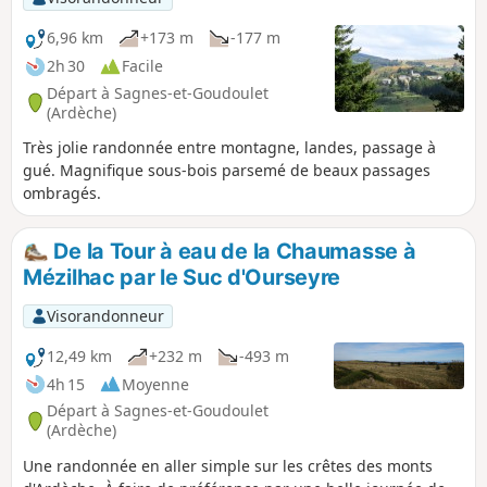
6,96 km
+173 m
-177 m
2h 30
Facile
Départ à Sagnes-et-Goudoulet
(Ardèche)
Très jolie randonnée entre montagne, landes, passage à
gué. Magnifique sous-bois parsemé de beaux passages
ombragés.
De la Tour à eau de la Chaumasse à
Mézilhac par le Suc d'Ourseyre
Visorandonneur
12,49 km
+232 m
-493 m
4h 15
Moyenne
Départ à Sagnes-et-Goudoulet
(Ardèche)
Une randonnée en aller simple sur les crêtes des monts