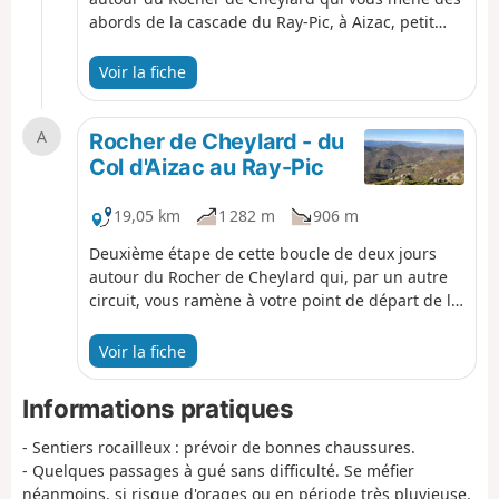
abords de la cascade du Ray-Pic, à Aizac, petit
village des Cévennes Ardéchoises, perché sur son
col, entre Volane et Besorgues. Forêts de hêtres,
Voir la fiche
landes à genêts, châtaigniers, voies romaines,
torrents aux eaux limpides, cols aux vues
A
imprenables ... vous cheminez du plateau
Rocher de Cheylard - du
ardéchois vers la basse Ardèche.
Col d'Aizac au Ray-Pic
19,05 km
1 282 m
906 m
Deuxième étape de cette boucle de deux jours
autour du Rocher de Cheylard qui, par un autre
circuit, vous ramène à votre point de départ de la
veille : la Cascade du Ray-Pic.Après un passage
au sommet du massif du Rouyon, plongez vers la
Voir la fiche
Besorgues pour remonter sur l'autre versant vers
le plateau ardéchois : ici, les genêts laissent la
Informations pratiques
place aux myrtilles sauvages.
- Sentiers rocailleux : prévoir de bonnes chaussures.
- Quelques passages à gué sans difficulté. Se méfier
néanmoins, si risque d'orages ou en période très pluvieuse.