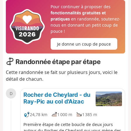
Pour continuer à proposer des
fonctionnalités gratuites et
pratiques
en randonnée, soutenez-
nous en donnant un petit coup de
pouce !
Je donne un coup de pouce
Randonnée étape par étape
Cette randonnée se fait sur plusieurs jours, voici le
détail de chacun.
D
Rocher de Cheylard - du
Ray-Pic au col d'Aizac
24,78 km
1 000 m
1 385 m
Première étape de cette boucle de deux jours
autour du Rocher de Cheylard qui vous mène des