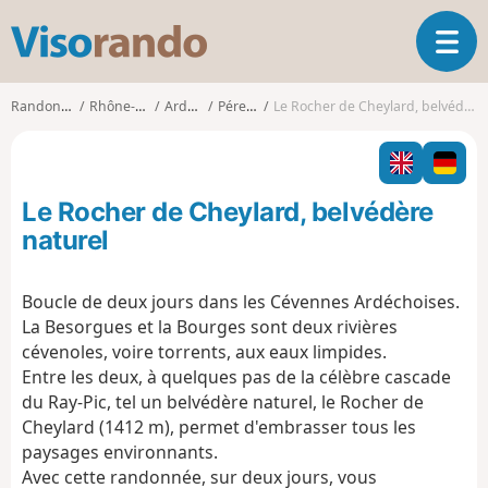
V
O
i
u
s
v
o
Randonnées
Rhône-Alpes
Ardèche
Péreyres
Le Rocher de Cheylard, belvédère naturel
r
r
i
a
r
n
l
d
Le Rocher de Cheylard, belvédère
a
o
n
naturel
a
v
Boucle de deux jours dans les Cévennes Ardéchoises.
i
La Besorgues et la Bourges sont deux rivières
g
a
cévenoles, voire torrents, aux eaux limpides.
t
Entre les deux, à quelques pas de la célèbre cascade
i
du Ray-Pic, tel un belvédère naturel, le Rocher de
o
Cheylard (1412 m), permet d'embrasser tous les
n
paysages environnants.
Avec cette randonnée, sur deux jours, vous