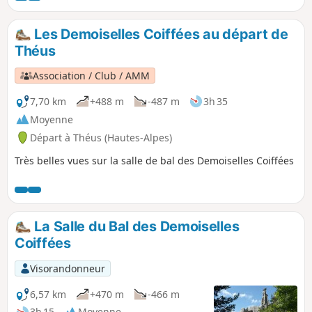
Les Demoiselles Coiffées au départ de
Théus
Association / Club / AMM
7,70 km
+488 m
-487 m
3h 35
Moyenne
Départ à Théus (Hautes-Alpes)
Très belles vues sur la salle de bal des Demoiselles Coiffées
La Salle du Bal des Demoiselles
Coiffées
Visorandonneur
6,57 km
+470 m
-466 m
3h 15
Moyenne