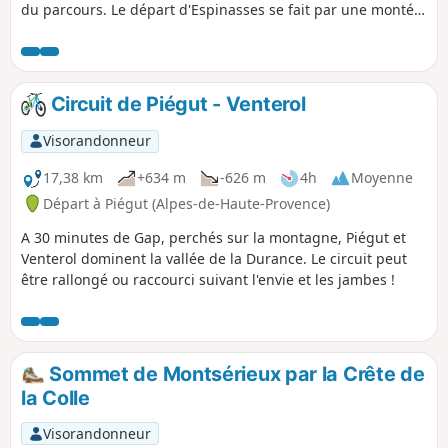
du parcours. Le départ d'Espinasses se fait par une montée
en lacets, permettant une vue très ouverte sur la vallée de
la Durance et les montagnes environnantes. La traversée
d'une petite forêt de mélèzes est un véritable
enchantement avec les couleurs flamboyantes de l'automne.
Circuit de Piégut - Venterol
Le point de vue du Plan offre un superbe panoramique sur
les Demoiselles Coiffées de Théus. La rencontre avec ce
Visorandonneur
phénomène géologique fascinant est un moment fort de
l’itinéraire. Le cheminement, au pied des géantes, intrigue
17,38 km
+634 m
-626 m
4h
Moyenne
et donne envie de découvrir cet endroit unique. La montée
Départ à Piégut (Alpes-de-Haute-Provence)
vers la cabane du Noutaret, bien que pentue, permet de se
A 30 minutes de Gap, perchés sur la montagne, Piégut et
tester à l’effort. La descente, agréable par le sentier en
Venterol dominent la vallée de la Durance. Le circuit peut
lacets,offre une belle conclusion à cette aventure. Cette
être rallongé ou raccourci suivant l'envie et les jambes !
randonnée parfaitement équilibrée entre effort physique et
récompenses visuelles, est idéale pour les amoureux de la
nature et des paysages montagnards.
Sommet de Montsérieux par la Crête de
la Colle
Visorandonneur