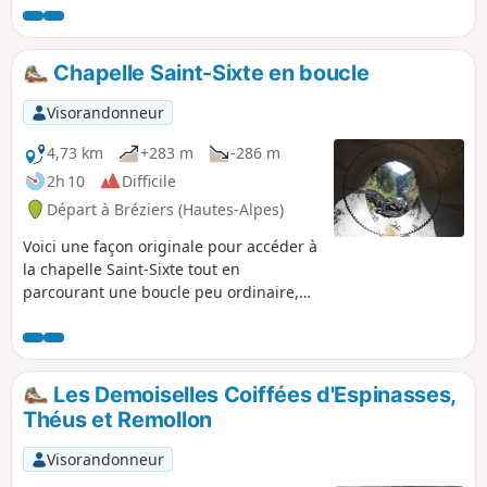
Durance et le Lac de Serre-Ponçon.
Chapelle Saint-Sixte en boucle
Visorandonneur
4,73 km
+283 m
-286 m
2h 10
Difficile
Départ à Bréziers (Hautes-Alpes)
Voici une façon originale pour accéder à
la chapelle Saint-Sixte tout en
parcourant une boucle peu ordinaire,
telle que la remontée du torrent de
Bréziers et ravine de Saint Sixte qui ont
un cheminement joueur sans difficulté.
Voir § infos pratiques concernant les
Les Demoiselles Coiffées d'Espinasses,
risques.
Théus et Remollon
Visorandonneur