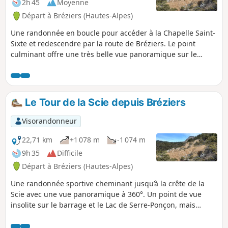
2h 45
Moyenne
Départ à Bréziers (Hautes-Alpes)
Une randonnée en boucle pour accéder à la Chapelle Saint-
Sixte et redescendre par la route de Bréziers. Le point
culminant offre une très belle vue panoramique sur le
vallon de Bréziers, la vallée de la Durance avec en fond les
sommets de Céüse, de Bure et du Mont Colombis. Mèfi, il y
a deux possibilités pour la fin de l'itinéraire: soit par une
large piste puis par la route (plus sûr mais plus long), soit
Le Tour de la Scie depuis Bréziers
partir "hors sentier" pour couper à travers champs et
ruisseau pour rejoindre la route D951 (plus court mais plus
Visorandonneur
difficile).
22,71 km
+1 078 m
-1 074 m
9h 35
Difficile
Départ à Bréziers (Hautes-Alpes)
Une randonnée sportive cheminant jusqu’à la crête de la
Scie avec une vue panoramique à 360°. Un point de vue
insolite sur le barrage et le Lac de Serre-Ponçon, mais
également sur les hautes cimes du Dévoluy, des Écrins, de
l'Embrunais et de l'Ubaye.