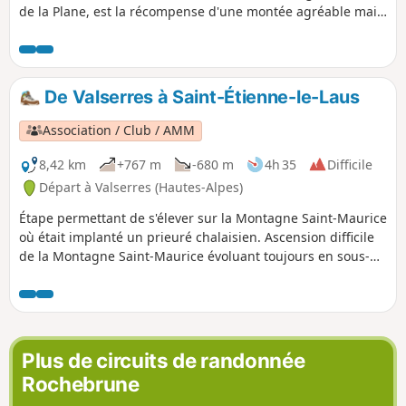
de la Plane, est la récompense d'une montée agréable mais
raide. Le panorama sur la plaine de Turriers est superbe et
complété par table d'orientation décrivant les sommets
alentours.
De Valserres à Saint-Étienne-le-Laus
Association / Club / AMM
8,42 km
+767 m
-680 m
4h 35
Difficile
Départ à Valserres (Hautes-Alpes)
Étape permettant de s'élever sur la Montagne Saint-Maurice
où était implanté un prieuré chalaisien. Ascension difficile
de la Montagne Saint-Maurice évoluant toujours en sous-
bois. Belle diversité de points de vue magnifiques sur le
Grand Morgon, le Mont Colombis et les vallées de la
Durance et de l’Ubaye.
Plus de circuits de randonnée
Rochebrune