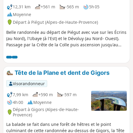
12,31 km
+561 m
-565 m
5h 05
Moyenne
Départ à Piégut (Alpes-de-Haute-Provence)
Belle randonnée au départ de Piégut avec vue sur les Écrins
(au Nord), l'Ubaye (à l'Est) et le Dévoluy (au Nord- Ouest).
Passage par la Crête de la Colle puis ascension jusqu'au
Sommet de Montsérieux.
Tête de la Plane et dent de Gigors
Visorandonneur
7,99 km
+590 m
-597 m
4h 00
Moyenne
Départ à Gigors (Alpes-de-Haute-
Provence)
La balade se fait dans une forêt de hêtres et le point
culminant de cette randonnée au-dessus de Gigors, la Tête