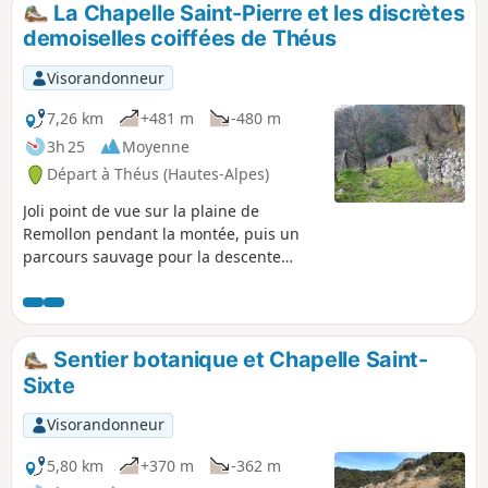
printemps et font ombrage en été.
La Chapelle Saint-Pierre et les discrètes
demoiselles coiffées de Théus
Visorandonneur
7,26 km
+481 m
-480 m
3h 25
Moyenne
Départ à Théus (Hautes-Alpes)
Joli point de vue sur la plaine de
Remollon pendant la montée, puis un
parcours sauvage pour la descente
après la Chapelle Saint-Pierre.
Sentier botanique et Chapelle Saint-
Sixte
Visorandonneur
5,80 km
+370 m
-362 m