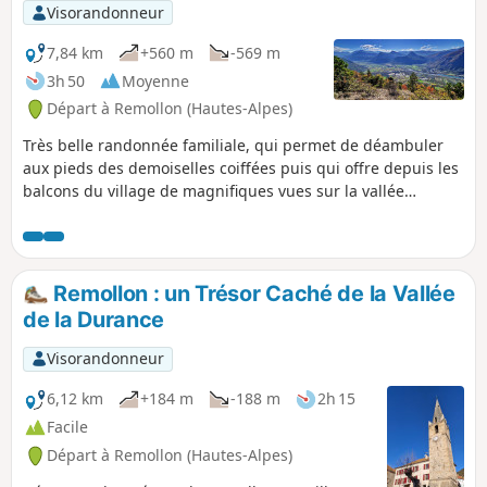
Visorandonneur
7,84 km
+560 m
-569 m
3h 50
Moyenne
Départ à Remollon (Hautes-Alpes)
Très belle randonnée familiale, qui permet de déambuler
aux pieds des demoiselles coiffées puis qui offre depuis les
balcons du village de magnifiques vues sur la vallée
arboricole, les vignes, les trois lacs de Rochebrune et, à
l'horizon, les massifs du Parpaillon, des Trois Évêchés et des
Préalpes de Digne.
Remollon : un Trésor Caché de la Vallée
de la Durance
Visorandonneur
6,12 km
+184 m
-188 m
2h 15
Facile
Départ à Remollon (Hautes-Alpes)