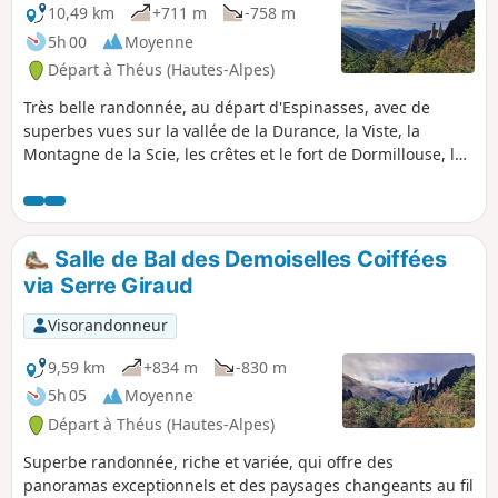
10,49 km
+711 m
-758 m
5h 00
Moyenne
Départ à Théus (Hautes-Alpes)
Très belle randonnée, au départ d'Espinasses, avec de
superbes vues sur la vallée de la Durance, la Viste, la
Montagne de la Scie, les crêtes et le fort de Dormillouse, la
Tête de Louis XVI, le Grand Morgon et de nombreuses
autres montagnes. Au départ, la montée se fait par un
agréable sentier en lacets qui permet d'observer de loin les
Demoiselles Coiffées d'Espinasses. Au niveau de Serre
Salle de Bal des Demoiselles Coiffées
Giraud, nous traversons une forêt de mélèzes
via Serre Giraud
particulièrement belle en automne. En arrivant au Plan,
nous bénéficions d'une magnifique vue panoramique sur
Visorandonneur
les Demoiselles Coiffées de Théus. La plongée au pied des
géantes à travers la salle de bal est époustouflante. La
9,59 km
+834 m
-830 m
descente vers Remollon se fait via la D53 qui offre de belles
5h 05
Moyenne
vue sur la vallée, les vignes et les vergers. La randonnée se
Départ à Théus (Hautes-Alpes)
termine par la visite des superbes Demoiselles Coiffées de
Remollon.
Superbe randonnée, riche et variée, qui offre des
panoramas exceptionnels et des paysages changeants au fil