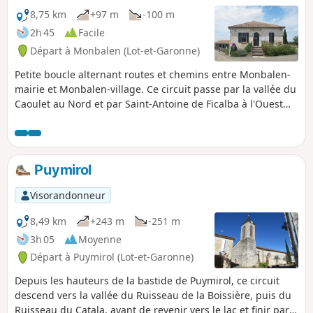
8,75 km
+97 m
-100 m
2h 45
Facile
Départ à Monbalen (Lot-et-Garonne)
Petite boucle alternant routes et chemins entre Monbalen-
mairie et Monbalen-village. Ce circuit passe par la vallée du
Caoulet au Nord et par Saint-Antoine de Ficalba à l'Ouest
avant de rejoindre le vieux village de Monbalen au Sud.
Puymirol
Visorandonneur
8,49 km
+243 m
-251 m
3h 05
Moyenne
Départ à Puymirol (Lot-et-Garonne)
Depuis les hauteurs de la bastide de Puymirol, ce circuit
descend vers la vallée du Ruisseau de la Boissière, puis du
Ruisseau du Catala, avant de revenir vers le lac et finir par