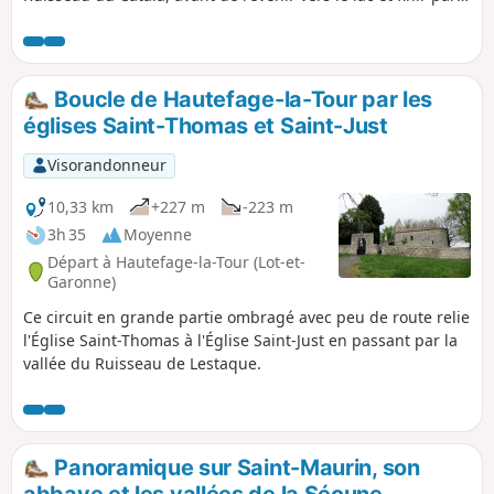
les remparts entourant le village.
Boucle de Hautefage-la-Tour par les
églises Saint-Thomas et Saint-Just
Visorandonneur
10,33 km
+227 m
-223 m
3h 35
Moyenne
Départ à Hautefage-la-Tour (Lot-et-
Garonne)
Ce circuit en grande partie ombragé avec peu de route relie
l'Église Saint-Thomas à l'Église Saint-Just en passant par la
vallée du Ruisseau de Lestaque.
Panoramique sur Saint-Maurin, son
abbaye et les vallées de la Séoune