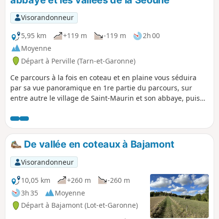
Visorandonneur
5,95 km
+119 m
-119 m
2h 00
Moyenne
Départ à Perville (Tarn-et-Garonne)
Ce parcours à la fois en coteau et en plaine vous séduira
par sa vue panoramique en 1re partie du parcours, sur
entre autre le village de Saint-Maurin et son abbaye, puis
par son côté boisé sur la 2e moitié rafraîchissante.
De vallée en coteaux à Bajamont
Visorandonneur
10,05 km
+260 m
-260 m
3h 35
Moyenne
Départ à Bajamont (Lot-et-Garonne)