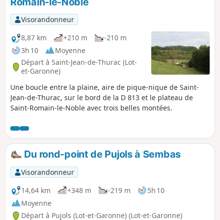
Romain-le-Noble
Visorandonneur
8,87 km
+210 m
-210 m
3h 10
Moyenne
Départ à Saint-Jean-de-Thurac (Lot-
et-Garonne)
Une boucle entre la plaine, aire de pique-nique de Saint-
Jean-de-Thurac, sur le bord de la D 813 et le plateau de
Saint-Romain-le-Noble avec trois belles montées.
Du rond-point de Pujols à Sembas
Visorandonneur
14,64 km
+348 m
-219 m
5h 10
Moyenne
Départ à Pujols (Lot-et-Garonne) (Lot-et-Garonne)