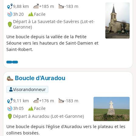
9,88 km
+185 m
-183 m
3h 20
Facile
Départ à La Sauvetat-de-Savères (Lot-et-
Garonne)
Une boucle depuis la vallée de la Petite
Séoune vers les hauteurs de Saint-Damien et
Saint-Robert.
Boucle d'Auradou
Visorandonneur
9,11 km
+176 m
-183 m
3h 05
Facile
Départ à Auradou (Lot-et-Garonne)
Une boucle depuis l'église d'Auradou vers le plateau et les
collines boisées.