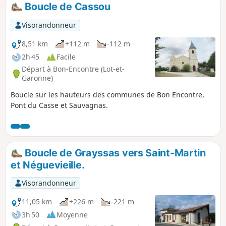
Boucle de Cassou
Visorandonneur
8,51 km
+112 m
-112 m
2h 45
Facile
Départ à Bon-Encontre (Lot-et-
Garonne)
Boucle sur les hauteurs des communes de Bon Encontre,
Pont du Casse et Sauvagnas.
Boucle de Grayssas vers Saint-Martin
et Néguevieille.
Visorandonneur
11,05 km
+226 m
-221 m
3h 50
Moyenne