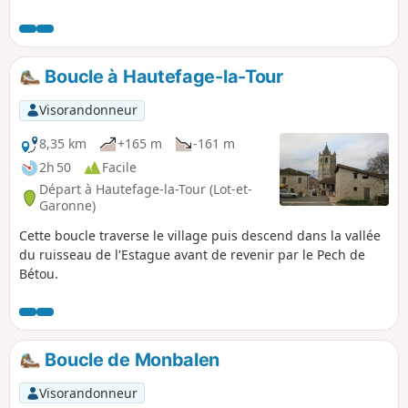
Boucle à Hautefage-la-Tour
Visorandonneur
8,35 km
+165 m
-161 m
2h 50
Facile
Départ à Hautefage-la-Tour (Lot-et-
Garonne)
Cette boucle traverse le village puis descend dans la vallée
du ruisseau de l'Estague avant de revenir par le Pech de
Bétou.
Boucle de Monbalen
Visorandonneur