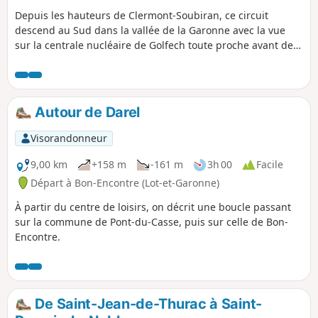
Depuis les hauteurs de Clermont-Soubiran, ce circuit
descend au Sud dans la vallée de la Garonne avec la vue
sur la centrale nucléaire de Golfech toute proche avant de
remonter vers les collines de Rigou et d'Aureillac en passant
par la vallée du Ruisseau de Néguevieille en alternant
chemins et portions bitumées.
Autour de Darel
Visorandonneur
9,00 km
+158 m
-161 m
3h 00
Facile
Départ à Bon-Encontre (Lot-et-Garonne)
À partir du centre de loisirs, on décrit une boucle passant
sur la commune de Pont-du-Casse, puis sur celle de Bon-
Encontre.
De Saint-Jean-de-Thurac à Saint-