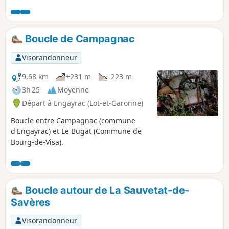
Boucle de Campagnac
Visorandonneur
9,68 km
+231 m
-223 m
3h 25
Moyenne
Départ à Engayrac (Lot-et-Garonne)
Boucle entre Campagnac (commune
d'Engayrac) et Le Bugat (Commune de
Bourg-de-Visa).
Boucle autour de La Sauvetat-de-
Savères
Visorandonneur