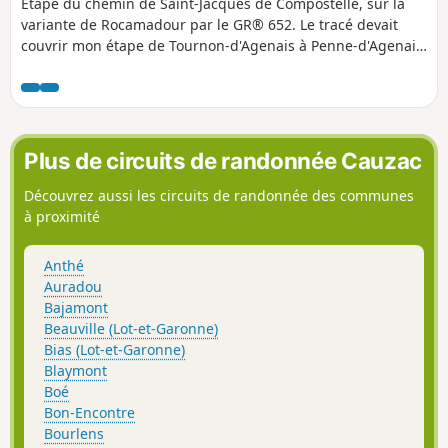
Étape du chemin de Saint-Jacques de Compostelle, sur la
variante de Rocamadour par le GR® 652. Le tracé devait
couvrir mon étape de Tournon-d'Agenais à Penne-d'Agenais,
mais, suite à un problème technique, le tracé est
interrompu à Dausse.
Plus de circuits de randonnée Cauzac
Découvrez aussi les circuits de randonnée des communes
à proximité
Anthé
Auradou
Bajamont
Beauville (Lot-et-Garonne)
Bias (Lot-et-Garonne)
Blaymont
Boé
Bon-Encontre
Bourlens