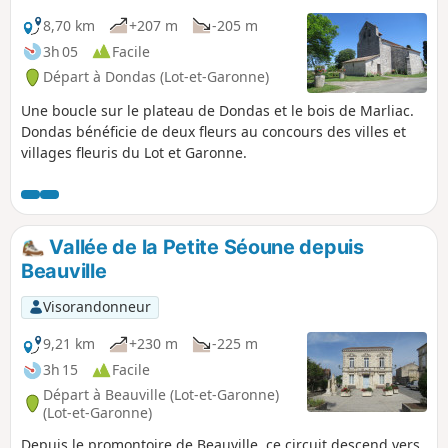
8,70 km
+207 m
-205 m
3h 05
Facile
Départ à Dondas (Lot-et-Garonne)
Une boucle sur le plateau de Dondas et le bois de Marliac.
Dondas bénéficie de deux fleurs au concours des villes et
villages fleuris du Lot et Garonne.
Vallée de la Petite Séoune depuis
Beauville
Visorandonneur
9,21 km
+230 m
-225 m
3h 15
Facile
Départ à Beauville (Lot-et-Garonne)
(Lot-et-Garonne)
Depuis le promontoire de Beauville, ce circuit descend vers