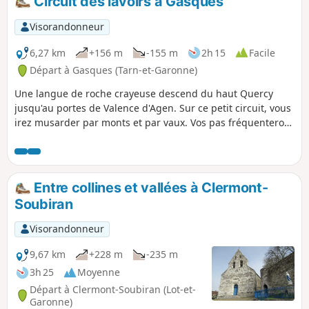
Circuit des lavoirs à Gasques
Visorandonneur
6,27 km
+156 m
-155 m
2h 15
Facile
Départ à Gasques (Tarn-et-Garonne)
Une langue de roche crayeuse descend du haut Quercy
jusqu'au portes de Valence d'Agen. Sur ce petit circuit, vous
irez musarder par monts et par vaux. Vos pas fréquenteront
quelques anciens lavoirs. Le premier, sous le village,
possède encore ses bancs de pierre pour laver le linge. Les
autres, à mi-parcours, de chaque côté de la route, sont
envahis par la végétation ou les nénuphars. (Extrait des
Entre collines et vallées à Clermont-
"sentiers d'Emilie dans le 82 de Randoéditions).
Soubiran
Visorandonneur
9,67 km
+228 m
-235 m
3h 25
Moyenne
Départ à Clermont-Soubiran (Lot-et-
Garonne)