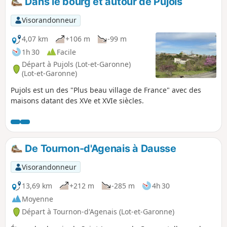
Dans le bourg et autour de Pujols
Visorandonneur
4,07 km
+106 m
-99 m
1h 30
Facile
Départ à Pujols (Lot-et-Garonne)
(Lot-et-Garonne)
Pujols est un des "Plus beau village de France" avec des
maisons datant des XVe et XVIe siècles.
De Tournon-d'Agenais à Dausse
Visorandonneur
13,69 km
+212 m
-285 m
4h 30
Moyenne
Départ à Tournon-d'Agenais (Lot-et-Garonne)