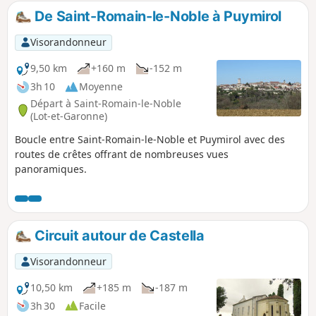
De Saint-Romain-le-Noble à Puymirol
Visorandonneur
9,50 km
+160 m
-152 m
3h 10
Moyenne
Départ à Saint-Romain-le-Noble
(Lot-et-Garonne)
Boucle entre Saint-Romain-le-Noble et Puymirol avec des
routes de crêtes offrant de nombreuses vues
panoramiques.
Circuit autour de Castella
Visorandonneur
10,50 km
+185 m
-187 m
3h 30
Facile