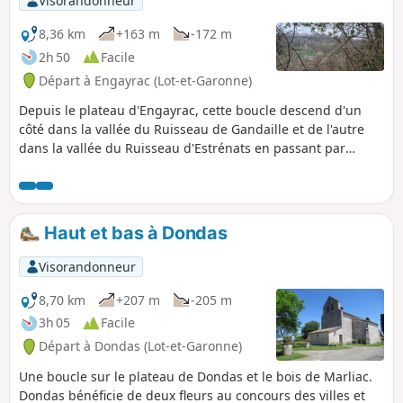
Visorandonneur
8,36 km
+163 m
-172 m
2h 50
Facile
Départ à Engayrac (Lot-et-Garonne)
Depuis le plateau d'Engayrac, cette boucle descend d'un
côté dans la vallée du Ruisseau de Gandaille et de l'autre
dans la vallée du Ruisseau d'Estrénats en passant par
Beauville.
Haut et bas à Dondas
Visorandonneur
8,70 km
+207 m
-205 m
3h 05
Facile
Départ à Dondas (Lot-et-Garonne)
Une boucle sur le plateau de Dondas et le bois de Marliac.
Dondas bénéficie de deux fleurs au concours des villes et