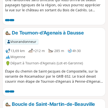
paysages typiques de la région, où vous pourrez apprécier
la vue sur le château en sortant du Bois de Cadrès. Le
retour sur le village offre un paysage qui est un délice pour
les yeux. Pour ne rien gâcher le circuit est très bien balisé ;
flèches, trait Jaune et n°4 quand c'est nécessaire car il s'agit
du circuit n°4 parmi les quatre disponibles en partant du
De Tournon-d'Agenais à Dausse
village.
Visorandonneur
13,69 km
+212 m
-285 m
4h 30
Moyenne
Départ à Tournon-d'Agenais (Lot-et-Garonne)
Étape du chemin de Saint-Jacques de Compostelle, sur la
variante de Rocamadour par le GR® 652. Le tracé devait
couvrir mon étape de Tournon-d'Agenais à Penne-d'Agenais,
mais, suite à un problème technique, le tracé est
interrompu à Dausse.
Boucle de Saint-Martin-de-Beauville