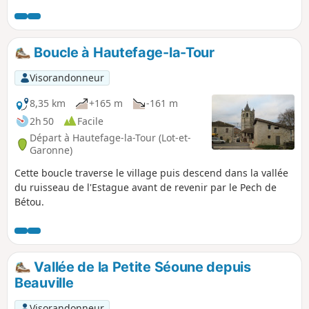
Boucle à Hautefage-la-Tour
Visorandonneur
8,35 km
+165 m
-161 m
2h 50
Facile
Départ à Hautefage-la-Tour (Lot-et-
Garonne)
Cette boucle traverse le village puis descend dans la vallée
du ruisseau de l'Estague avant de revenir par le Pech de
Bétou.
Vallée de la Petite Séoune depuis
Beauville
Visorandonneur