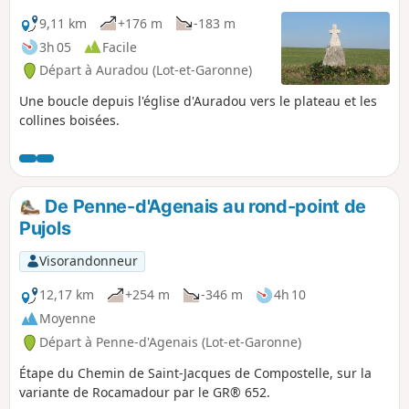
9,11 km
+176 m
-183 m
3h 05
Facile
Départ à Auradou (Lot-et-Garonne)
Une boucle depuis l'église d'Auradou vers le plateau et les
collines boisées.
De Penne-d'Agenais au rond-point de
Pujols
Visorandonneur
12,17 km
+254 m
-346 m
4h 10
Moyenne
Départ à Penne-d'Agenais (Lot-et-Garonne)
Étape du Chemin de Saint-Jacques de Compostelle, sur la
variante de Rocamadour par le GR® 652.