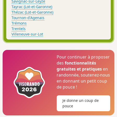
Savignac-sur-Leyze
Tayrac (Lot-et-Garonne)
Thézac (Lot-et-Garonne)
Tournon-d'Agenais
Trémons
Trentels
Villeneuve-sur-Lot
Pour continuer à proposer
des
fonctionnalités
gratuites et pratiques
en
randonnée, soutenez-nous
en donnant un petit coup
de pouce !
Je donne un coup de
pouce