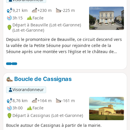
9,21 km
+230 m
-225 m
3h 15
Facile
Départ à Beauville (Lot-et-Garonne)
(Lot-et-Garonne)
Depuis le promontoire de Beauville, ce circuit descend vers
la vallée de la Petite Séoune pour rejoindre celle de la
Séoune après une montée vers l'église et le château de
Marcoux.
Boucle de Cassignas
Visorandonneur
8,76 km
+164 m
-161 m
3h 00
Facile
Départ à Cassignas (Lot-et-Garonne)
Boucle autour de Cassignas à partir de la mairie.