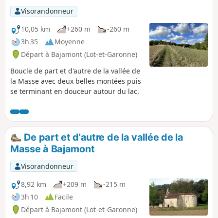
Visorandonneur
10,05 km
+260 m
-260 m
3h 35
Moyenne
Départ à Bajamont (Lot-et-Garonne)
Boucle de part et d'autre de la vallée de
la Masse avec deux belles montées puis
se terminant en douceur autour du lac.
De part et d'autre de la vallée de la
Masse à Bajamont
Visorandonneur
8,92 km
+209 m
-215 m
3h 10
Facile
Départ à Bajamont (Lot-et-Garonne)