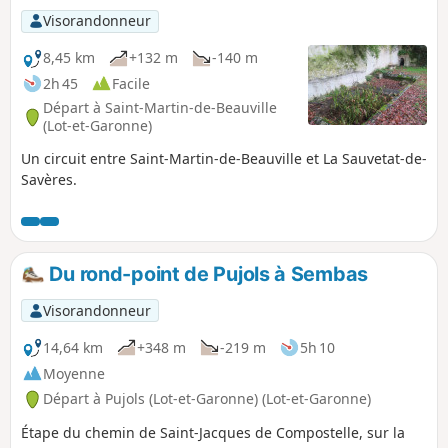
Visorandonneur
8,45 km
+132 m
-140 m
2h 45
Facile
Départ à Saint-Martin-de-Beauville
(Lot-et-Garonne)
Un circuit entre Saint-Martin-de-Beauville et La Sauvetat-de-
Savères.
Du rond-point de Pujols à Sembas
Visorandonneur
14,64 km
+348 m
-219 m
5h 10
Moyenne
Départ à Pujols (Lot-et-Garonne) (Lot-et-Garonne)
Étape du chemin de Saint-Jacques de Compostelle, sur la