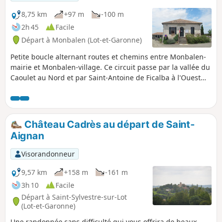
8,75 km
+97 m
-100 m
2h 45
Facile
Départ à Monbalen (Lot-et-Garonne)
Petite boucle alternant routes et chemins entre Monbalen-
mairie et Monbalen-village. Ce circuit passe par la vallée du
Caoulet au Nord et par Saint-Antoine de Ficalba à l'Ouest
avant de rejoindre le vieux village de Monbalen au Sud.
Château Cadrès au départ de Saint-
Aignan
Visorandonneur
9,57 km
+158 m
-161 m
3h 10
Facile
Départ à Saint-Sylvestre-sur-Lot
(Lot-et-Garonne)
Une randonnée sans difficulté qui vous offrira de beaux