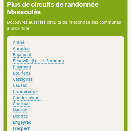
Plus de circuits de randonnée
Massoulès
Découvrez aussi les circuits de randonnée des communes
à proximité
Anthé
Auradou
Bajamont
Beauville (Lot-et-Garonne)
Blaymont
Bourlens
Cassignas
Cauzac
Cazideroque
Condezaygues
Courbiac
Dausse
Dondas
Engayrac
Frespech