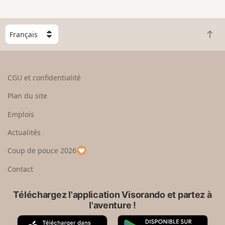
C
R
h
e
o
t
i
o
s
CGU et confidentialité
u
i
r
s
Plan du site
e
s
n
e
Emplois
h
z
Actualités
a
u
u
n
Coup de pouce 2026
t
p
a
Contact
y
s
Téléchargez l'application Visorando et partez à
l'aventure !
A
G