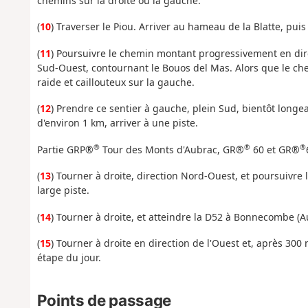
chemins sur la droite ou la gauche.
(
10
) Traverser le Piou. Arriver au hameau de la Blatte, pu
(
11
) Poursuivre le chemin montant progressivement en dire
Sud-Ouest, contournant le Bouos del Mas. Alors que le chem
raide et caillouteux sur la gauche.
(
12
) Prendre ce sentier à gauche, plein Sud, bientôt long
d'environ 1 km, arriver à une piste.
®
®
®
Partie GRP®
Tour des Monts d'Aubrac, GR®
60 et GR®
(
13
) Tourner à droite, direction Nord-Ouest, et poursuivre
large piste.
(
14
) Tourner à droite, et atteindre la D52 à Bonnecombe (A
(
15
) Tourner à droite en direction de l'Ouest et, après 30
étape du jour.
Points de passage