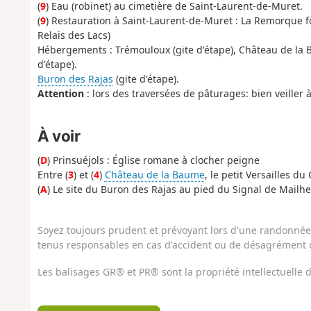
(
9
) Eau (robinet) au cimetière de Saint-Laurent-de-Muret.
(
9
) Restauration à Saint-Laurent-de-Muret : La Remorque 
Relais des Lacs)
Hébergements : Trémouloux (gite d'étape), Château de la 
d'étape).
Buron des Rajas
(gite d'étape).
Attention
: lors des traversées de pâturages: bien veiller 
À voir
(
D
) Prinsuéjols : Église romane à clocher peigne
Entre (
3
) et (
4
)
Château de la Baume
, le petit Versailles d
(
A
) Le site du Buron des Rajas au pied du Signal de Mailhe
Soyez toujours prudent et prévoyant lors d'une randonnée. 
tenus responsables en cas d'accident ou de désagrément q
Les balisages GR® et PR® sont la propriété intellectuelle