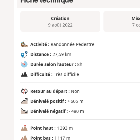
Création
Mis
9 août 2022
7 o
Activité :
Randonnée Pédestre
Distance :
27,59 km
Durée selon l’auteur :
8h
Difficulté :
Très difficile
Retour au départ :
Non
Dénivelé positif :
+ 605 m
Dénivelé négatif :
- 480 m
Point haut :
1 393 m
Point bas :
1 117 m