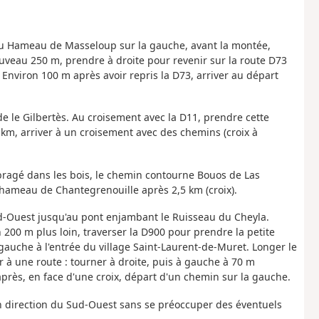
n du Hameau de Masseloup sur la gauche, avant la montée,
uveau 250 m, prendre à droite pour revenir sur la route D73
. Environ 100 m après avoir repris la D73, arriver au départ
de le Gilbertès. Au croisement avec la D11, prendre cette
1 km, arriver à un croisement avec des chemins (croix à
mbragé dans les bois, le chemin contourne Bouos de Las
hameau de Chantegrenouille après 2,5 km (croix).
Sud-Ouest jusqu'au pont enjambant le Ruisseau du Cheyla.
 200 m plus loin, traverser la D900 pour prendre la petite
auche à l'entrée du village Saint-Laurent-de-Muret. Longer le
er à une route : tourner à droite, puis à gauche à 70 m
près, en face d'une croix, départ d'un chemin sur la gauche.
 direction du Sud-Ouest sans se préoccuper des éventuels