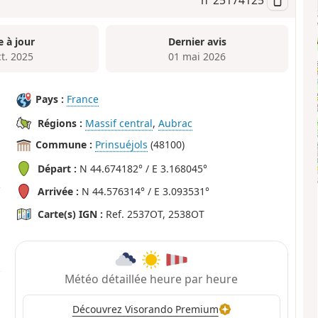
e à jour
Dernier avis
ct. 2025
01 mai 2026
Pays :
France
Régions :
Massif central
,
Aubrac
Commune :
Prinsuéjols
(48100)
Départ :
N 44.674182° / E 3.168045°
Arrivée :
N 44.576314° / E 3.093531°
Carte(s) IGN :
Ref. 2537OT, 2538OT
Météo détaillée heure par heure
Découvrez Visorando Premium