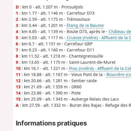
D
: km 0 - alt. 1 207 m - Prinsuéjols
1
: km 1.77 - alt. 1 146 m - Carrefour D73
2
: km 2.59 - alt. 1 175 m - Trémouloux
3
: km 3.44 - alt. 1 201 m -
Étang de la Baume
4
: km 4.85 - alt. 1 139 m - Route D73, après le -
Château de
5
: km 5.03 - alt. 1 117 m -
Crueize (rivière) - Affluent de la
6
: km 6.7 - alt. 1 151 m - Carrefour GRP
7
: km 9.23 - alt. 1 160 m - Carrefour D11
8
: km 11.52 - alt. 1 218 m - Chantegrenouille
9
: km 13.65 - alt. 1 175 m - Saint-Laurent-de-Muret
10
: km 16.1 - alt. 1 221 m -
Piou (rivière) - Affluent de la C
11
: km 18.88 - alt. 1 167 m - Vieux Pont de la -
Biourière (c
12
: km 20.66 - alt. 1 281 m - Sentier raide
13
: km 21.69 - alt. 1 359 m - GR60
14
: km 23.86 - alt. 1 390 m - Piste
15
: km 25.09 - alt. 1 343 m - Auberge Relais des Lacs
A
: km 27.59 - alt. 1 332 m - Buron des Rajas - Refuge des 
Informations pratiques