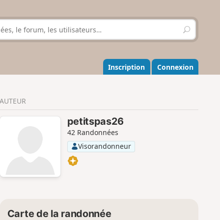
R
e
c
h
e
Inscription
Connexion
r
c
h
AUTEUR
e
r
petitspas26
42 Randonnées
Visorandonneur
Carte de la randonnée