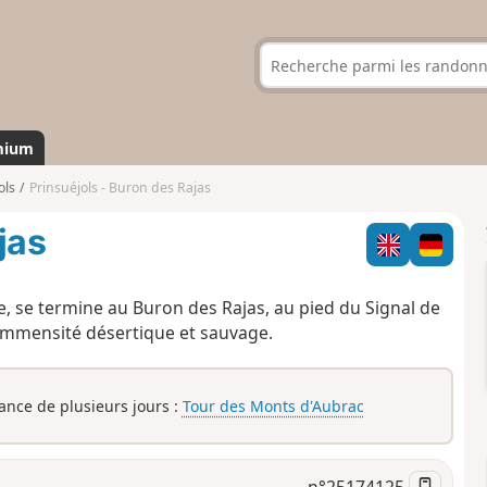
mium
ols
Prinsuéjols - Buron des Rajas
jas
, se termine au Buron des Rajas, au pied du Signal de
 immensité désertique et sauvage.
rance de plusieurs jours :
Tour des Monts d'Aubrac
n°
25174125