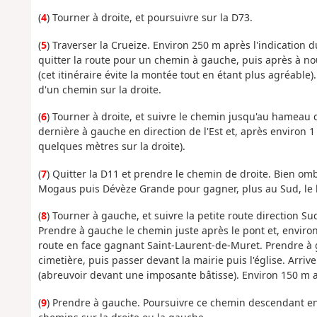
(
4
) Tourner à droite, et poursuivre sur la D73.
(
5
) Traverser la Crueize. Environ 250 m après l'indicatio
quitter la route pour un chemin à gauche, puis après à no
(cet itinéraire évite la montée tout en étant plus agréable)
d'un chemin sur la droite.
(
6
) Tourner à droite, et suivre le chemin jusqu'au hameau 
dernière à gauche en direction de l'Est et, après environ 
quelques mètres sur la droite).
(
7
) Quitter la D11 et prendre le chemin de droite. Bien o
Mogaus puis Dévèze Grande pour gagner, plus au Sud, le 
(
8
) Tourner à gauche, et suivre la petite route direction 
Prendre à gauche le chemin juste après le pont et, environ
route en face gagnant Saint-Laurent-de-Muret. Prendre à g
cimetière, puis passer devant la mairie puis l'église. Arriv
(abreuvoir devant une imposante bâtisse). Environ 150 m a
(
9
) Prendre à gauche. Poursuivre ce chemin descendant en