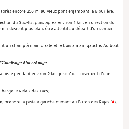
is après encore 250 m, au vieux pont enjambant la Biourière.
ction du Sud-Est puis, après environ 1 km, en direction du
in devient plus plan, être attentif au départ d'un sentier
eant un champ à main droite et le bois à main gauche. Au bout
670
balisage Blanc/Rouge
 la piste pendant environ 2 km, jusqu'au croisement d'une
uberge le Relais des Lacs).
0 m, prendre la piste à gauche menant au Buron des Rajas (
A
),