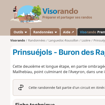
V
i
s
o
r
a
Outils
Randonnées
Aide ↗
Viso
rando
Pre
n
Visorando
Randonnées
Languedoc-Roussillon
Lozère
Prinsuéj
d
o
Prinsuéjols - Buron des Ra
Cette deuxième et longue étape, en partie ombragée
Mailhebiau, point culminant de l'Aveyron, dans une
Cette randonnée fait partie d'un circuit en itiné
Fiche technique