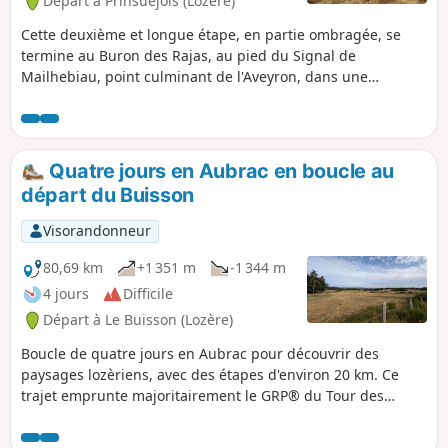
Départ à Prinsuéjols (Lozère)
Cette deuxième et longue étape, en partie ombragée, se
termine au Buron des Rajas, au pied du Signal de
Mailhebiau, point culminant de l'Aveyron, dans une
immensité désertique et sauvage.
Quatre jours en Aubrac en boucle au
départ du Buisson
Visorandonneur
80,69 km
+1 351 m
-1 344 m
4 jours
Difficile
Départ à Le Buisson (Lozère)
Boucle de quatre jours en Aubrac pour découvrir des
paysages lozèriens, avec des étapes d'environ 20 km. Ce
trajet emprunte majoritairement le GRP® du Tour des
Monts d'Aubrac (balisage Jaune et Rouge) et du GR® 65
(chemin de Compostelle) en sens inverse.