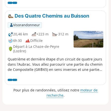
soit de redescendre par Aurelle, soit de prendre le GR®
de Pays du Tour des Monts d'Aubrac. Il est aussi possible
de continuer sur les chemins de Saint-Jacques de
Des Quatre Chemins au Buisson
Compostelle, de rejoindre le Refuge des Rajas ou le
village d'Aubrac.
Visorandonneur
20,46 km
+223 m
-312 m
6h 30
Difficile
Départ à La Chaze-de-Peyre
(Lozère)
Quatrième et dernière étape d'un circuit de quatre jours
dans l'Aubrac. Vous allez parcourir une partie du chemin
de Compostelle (GR®65) en sens inverses et une partie
du GRP® Tour des Monts d'Aubrac. Cette étape est celle
qui comporte le plus de passages en bord de routes (peu
passantes).
Pour plus de randonnées, utilisez notre
moteur de
recherche
.