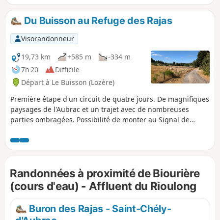
Du Buisson au Refuge des Rajas
Visorandonneur
19,73 km
+585 m
-334 m
7h 20
Difficile
Départ à Le Buisson (Lozère)
Première étape d'un circuit de quatre jours. De magnifiques
paysages de l'Aubrac et un trajet avec de nombreuses
parties ombragées. Possibilité de monter au Signal de
Mailhebiau une fois arrivé au refuge (n'hésitez pas à
demander aux propriétaires). Cette randonnée emprunte
majoritairement le GRP® Tour des Monts d'Aubrac
(marquage Jaune et Rouge).
Randonnées à proximité de Biourière
(cours d'eau) - Affluent du Rioulong
Buron des Rajas - Saint-Chély-