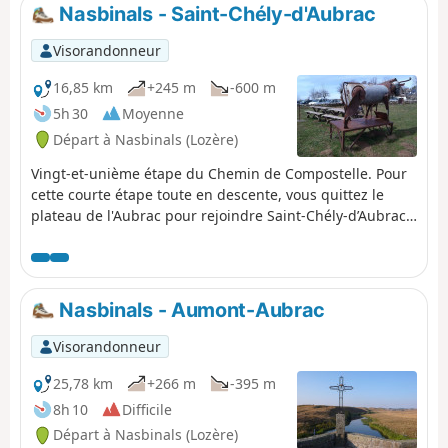
descente. Centre de l'ancienne terre,
Nasbinals - Saint-Chély-d'Aubrac
le village d'Aurelle est abandonné
depuis 1948, il reste le lieu
Visorandonneur
sanctuaire le plus représentatif du
Haut Rouergue. Ici même, une
16,85 km
+245 m
-600 m
civilisation rurale venant du fond des
5h 30
Moyenne
âges disparaît et s'efface de nos
Départ à Nasbinals (Lozère)
mémoires.
Vingt-et-unième étape du Chemin de Compostelle. Pour
cette courte étape toute en descente, vous quittez le
plateau de l'Aubrac pour rejoindre Saint-Chély-d’Aubrac
niché au cœur de la vallée creusée par la Boralde, à mi-
chemin entre le plateau de l’Aubrac et la vallée du Lot.
Nasbinals - Aumont-Aubrac
Visorandonneur
25,78 km
+266 m
-395 m
8h 10
Difficile
Départ à Nasbinals (Lozère)