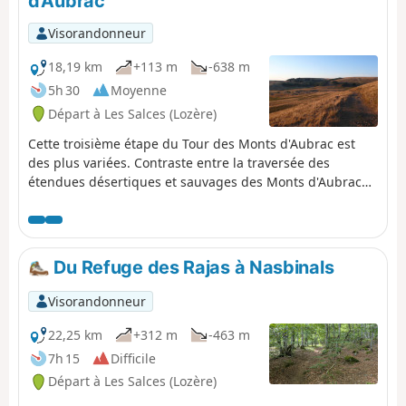
d'Aubrac
Visorandonneur
18,19 km
+113 m
-638 m
5h 30
Moyenne
Départ à Les Salces (Lozère)
Cette troisième étape du Tour des Monts d'Aubrac est
des plus variées. Contraste entre la traversée des
étendues désertiques et sauvages des Monts d'Aubrac
dans sa première moitié, avec la fraîcheur de la Forêt
Domaniale d'Aubrac et de la Réserve des Tourbières
ensuite. Depuis le Buron des Rajas, isolé à 1300 m
d'altitude, l'étape se termine dans le petit bourg de
Du Refuge des Rajas à Nasbinals
Saint-Chély-d'Aubrac, au fond de la vallée de la Boralde
de Saint-Chély, 500 m plus bas.
Visorandonneur
22,25 km
+312 m
-463 m
7h 15
Difficile
Départ à Les Salces (Lozère)