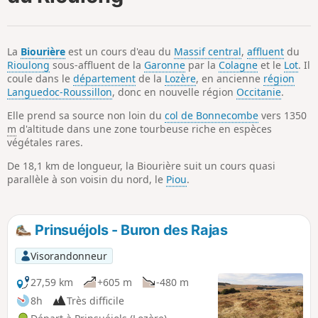
p
La
Biourière
est un cours d'eau du
Massif central
,
affluent
du
Rioulong
sous-affluent de la
Garonne
par la
Colagne
et le
Lot
. Il
coule dans le
département
de la
Lozère
, en ancienne
région
Languedoc-Roussillon
, donc en nouvelle région
Occitanie
.
Elle prend sa source non loin du
col de Bonnecombe
vers 1350
m
d'altitude dans une zone tourbeuse riche en espèces
végétales rares.
De 18,1 km de longueur
, la Biourière suit un cours quasi
parallèle à son voisin du nord, le
Piou
.
Prinsuéjols - Buron des Rajas
Visorandonneur
27,59 km
+605 m
-480 m
8h
Très difficile