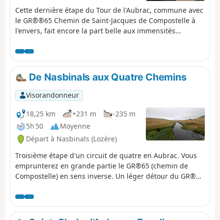
Cette dernière étape du Tour de l'Aubrac, commune avec
le GR®®65 Chemin de Saint-Jacques de Compostelle à
l'envers, fait encore la part belle aux immensités
désertiques du Plateau de l'Aubrac. Au dernier tiers de
l'étape, un peu plus ombragé, on pourra admirer
l'imposant clocher de granit de l'Église de la Chaze-de-
Peyre et la Chapelle de la Bastide.
De Nasbinals aux Quatre Chemins
Visorandonneur
18,25 km
+231 m
-235 m
5h 50
Moyenne
Départ à Nasbinals (Lozère)
Troisième étape d'un circuit de quatre en Aubrac. Vous
emprunterez en grande partie le GR®65 (chemin de
Compostelle) en sens inverse. Un léger détour du GR®65
est proposé afin de pouvoir admirer la Cascade du
Déroc.