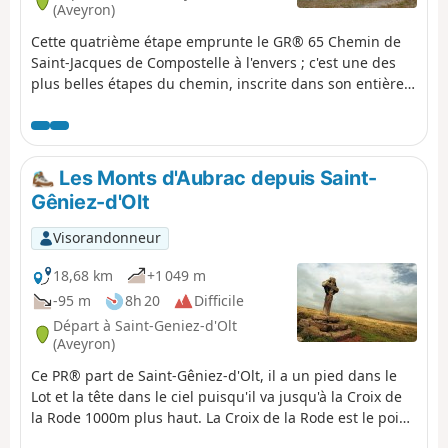
(Aveyron)
Cette quatrième étape emprunte le GR® 65 Chemin de
Saint-Jacques de Compostelle à l'envers ; c'est une des
plus belles étapes du chemin, inscrite dans son entièreté
au Patrimoine Mondial de l'Unesco. Après une montée
régulière et ombragée, le chemin traverse les plateaux
de l'Aubrac en passant par le site exceptionnel d'Aubrac.
Les Monts d'Aubrac depuis Saint-
Gêniez-d'Olt
Visorandonneur
18,68 km
+1 049 m
-95 m
8h 20
Difficile
Départ à Saint-Geniez-d'Olt
(Aveyron)
Ce PR® part de Saint-Gêniez-d'Olt, il a un pied dans le
Lot et la tête dans le ciel puisqu'il va jusqu'à la Croix de
la Rode 1000m plus haut. La Croix de la Rode est le point
ultime et en même temps un point de liaison qui permet,