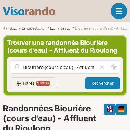
V
O
i
u
s
v
o
Randonnées
Languedoc-Roussillon
Lozère
Les Salces
Biourière (cours d'eau) - Affluent du Rioulong
r
r
i
a
Trouver une randonnée Biourière
r
n
(cours d'eau) - Affluent du Rioulong
l
d
a
o
n
A
V
a
u
i
v
t
d
i
Filtres
Rechercher
NOUVEAU
o
e
g
u
r
a
r
l
t
d
e
i
Randonnées Biourière
e
c
o
m
h
(cours d'eau) - Affluent
n
o
a
du Rioulong
i
m