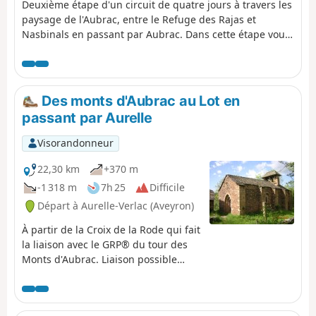
Deuxième étape d'un circuit de quatre jours à travers les
paysage de l'Aubrac, entre le Refuge des Rajas et
Nasbinals en passant par Aubrac. Dans cette étape vous
utiliserez majoritairement le GRP® du Tour des Monts
d'Aubrac et une partie du Chemin de Compostelle en
sens inverse (GR®65).
Des monts d'Aubrac au Lot en
passant par Aurelle
Visorandonneur
22,30 km
+370 m
-1 318 m
7h 25
Difficile
Départ à Aurelle-Verlac (Aveyron)
À partir de la Croix de la Rode qui fait
la liaison avec le GRP® du tour des
Monts d'Aubrac. Liaison possible
aussi avec Les Chemins de Saint-
Jacques.Des panoramas magnifiques
vont se succéder lors de cette