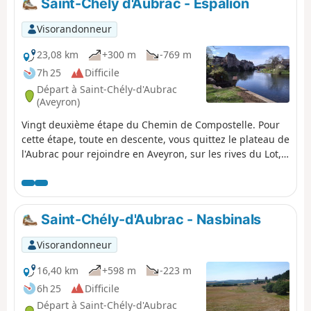
Saint-Chely d'Aubrac - Espalion
Visorandonneur
23,08 km
+300 m
-769 m
7h 25
Difficile
Départ à Saint-Chély-d'Aubrac
(Aveyron)
Vingt deuxième étape du Chemin de Compostelle. Pour
cette étape, toute en descente, vous quittez le plateau de
l'Aubrac pour rejoindre en Aveyron, sur les rives du Lot,
en passant par le village de Saint Côme d’Olt, classé Plus
Beaux Villages de France, qui a su conserver son
caractère au fil des siècles. Vous arrivez dans La ville
d'Espalion qui s'est développée sur les rives du Lot et
Saint-Chély-d'Aubrac - Nasbinals
pourrez remarquer sur les coteaux les anciennes
terrasses autrefois plantées de vignes et arbres fruitiers.
Visorandonneur
16,40 km
+598 m
-223 m
6h 25
Difficile
Départ à Saint-Chély-d'Aubrac