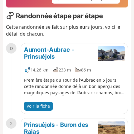
Randonnée étape par étape
Cette randonnée se fait sur plusieurs jours, voici le
détail de chacun.
D
Aumont-Aubrac -
Prinsuéjols
14,26 km
233 m
86 m
Première étape du Tour de l'Aubrac en 5 jours,
cette randonnée donne déjà un bon aperçu des
magnifiques paysages de l'Aubrac : champs, bois,
collines, belles maisons aux pierres de granit,
croix à presque chaque croisée de chemins, et
Voir la fiche
bien sûr, les fières vaches Aubrac.
2
Prinsuéjols - Buron des
Rajas