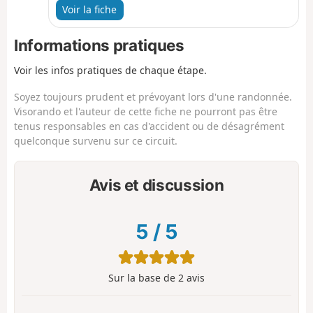
de l'Aubrac. Au dernier tiers de l'étape, un peu
Voir la fiche
plus ombragé, on pourra admirer l'imposant
clocher de granit de l'Église de la Chaze-de-Peyre
Informations pratiques
et la Chapelle de la Bastide.
Voir les infos pratiques de chaque étape.
Soyez toujours prudent et prévoyant lors d'une randonnée.
Visorando et l'auteur de cette fiche ne pourront pas être
tenus responsables en cas d'accident ou de désagrément
quelconque survenu sur ce circuit.
Avis et discussion
5
/
5
Sur la base de
2
avis