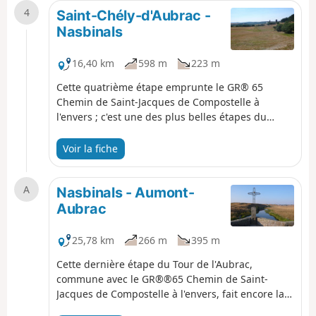
4
termine dans le petit bourg de Saint-Chély-
Saint-Chély-d'Aubrac -
d'Aubrac, au fond de la vallée de la Boralde de
Nasbinals
Saint-Chély, 500 m plus bas.
16,40 km
598 m
223 m
Cette quatrième étape emprunte le GR® 65
Chemin de Saint-Jacques de Compostelle à
l'envers ; c'est une des plus belles étapes du
chemin, inscrite dans son entièreté au Patrimoine
Mondial de l'Unesco. Après une montée régulière
Voir la fiche
et ombragée, le chemin traverse les plateaux de
l'Aubrac en passant par le site exceptionnel
A
d'Aubrac.
Nasbinals - Aumont-
Aubrac
25,78 km
266 m
395 m
Cette dernière étape du Tour de l'Aubrac,
commune avec le GR®®65 Chemin de Saint-
Jacques de Compostelle à l'envers, fait encore la
part belle aux immensités désertiques du Plateau