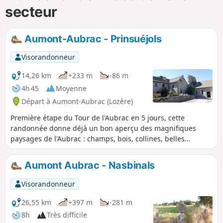
secteur
Aumont-Aubrac - Prinsuéjols
Visorandonneur
14,26 km
+233 m
-86 m
4h 45
Moyenne
Départ à Aumont-Aubrac (Lozère)
Première étape du Tour de l'Aubrac en 5 jours, cette
randonnée donne déjà un bon aperçu des magnifiques
paysages de l'Aubrac : champs, bois, collines, belles
maisons aux pierres de granit, croix à presque chaque
croisée de chemins, et bien sûr, les fières vaches Aubrac.
Aumont Aubrac - Nasbinals
Visorandonneur
26,55 km
+397 m
-281 m
8h
Très difficile