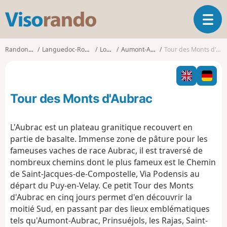
V
O
i
u
s
v
o
Randonnées
Languedoc-Roussillon
Lozère
Aumont-Aubrac
Tour des Monts d'Aubrac
r
r
i
a
r
n
l
d
Tour des Monts d'Aubrac
a
o
n
a
L'Aubrac est un plateau granitique recouvert en
v
partie de basalte. Immense zone de pâture pour les
i
fameuses vaches de race Aubrac, il est traversé de
g
nombreux chemins dont le plus fameux est le Chemin
a
t
de Saint-Jacques-de-Compostelle, Via Podensis au
i
départ du Puy-en-Velay. Ce petit Tour des Monts
o
d'Aubrac en cinq jours permet d'en découvrir la
n
moitié Sud, en passant par des lieux emblématiques
tels qu'Aumont-Aubrac, Prinsuéjols, les Rajas, Saint-