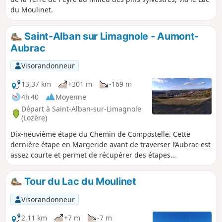
du Moulinet.
Saint-Alban sur Limagnole - Aumont-
Aubrac
Visorandonneur
13,37 km
+301 m
-169 m
4h 40
Moyenne
Départ à Saint-Alban-sur-Limagnole
(Lozère)
Dix-neuvième étape du Chemin de Compostelle. Cette
dernière étape en Margeride avant de traverser l’Aubrac est
assez courte et permet de récupérer des étapes
précédentes en visitant la jolie ville d'Aumont-Aubrac. Vous
traversez un pays de ruisseaux, de plantes de montagnes
Tour du Lac du Moulinet
avec des paysages magnifiques !
Visorandonneur
2,11 km
+7 m
-7 m