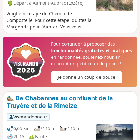
Départ à Aumont-Aubrac (Lozère)
Vingtième étape du Chemin de
Compostelle. Pour cette étape, quittez la
Margeride pour l’Aubrac. Vous vous
apercevez que vous êtes en Aubrac
quand il n’y a plus d'arbres et c'est
Pour continuer à proposer des
carrément splendide! Les couleurs, les
fonctionnalités gratuites et pratiques
paysages, les vaches, le silence, le ciel,
en randonnée, soutenez-nous en
les pierres. Vous vous sentirez tout petit
donnant un petit coup de pouce !
face à l’immensité de la nature.
Je donne un coup de pouce
De Chabannes au confluent de la
Truyère et de la Rimeize
Visorandonneur
6,65 km
+115 m
-115 m
2h 15
Facile