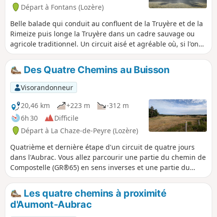
Départ à Fontans (Lozère)
Belle balade qui conduit au confluent de la Truyère et de la
Rimeize puis longe la Truyère dans un cadre sauvage ou
agricole traditionnel. Un circuit aisé et agréable où, si l'on
est discret, on a des chances de voir des animaux.
Des Quatre Chemins au Buisson
Visorandonneur
20,46 km
+223 m
-312 m
6h 30
Difficile
Départ à La Chaze-de-Peyre (Lozère)
Quatrième et dernière étape d'un circuit de quatre jours
dans l'Aubrac. Vous allez parcourir une partie du chemin de
Compostelle (GR®65) en sens inverses et une partie du
GRP® Tour des Monts d'Aubrac. Cette étape est celle qui
comporte le plus de passages en bord de routes (peu
Les quatre chemins à proximité
passantes).
d'Aumont-Aubrac