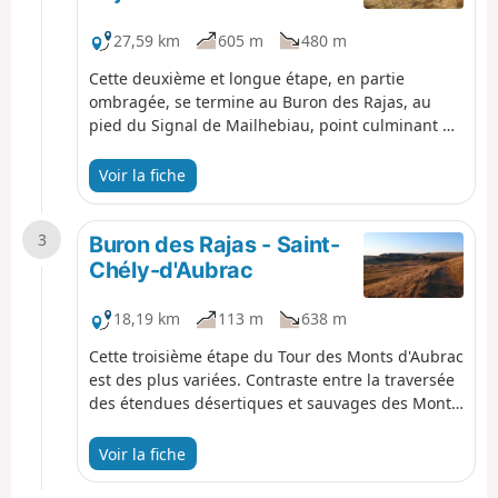
27,59 km
605 m
480 m
Cette deuxième et longue étape, en partie
ombragée, se termine au Buron des Rajas, au
pied du Signal de Mailhebiau, point culminant de
l'Aveyron, dans une immensité désertique et
sauvage.
Voir la fiche
3
Buron des Rajas - Saint-
Chély-d'Aubrac
18,19 km
113 m
638 m
Cette troisième étape du Tour des Monts d'Aubrac
est des plus variées. Contraste entre la traversée
des étendues désertiques et sauvages des Monts
d'Aubrac dans sa première moitié, avec la
fraîcheur de la Forêt Domaniale d'Aubrac et de la
Voir la fiche
Réserve des Tourbières ensuite. Depuis le Buron
des Rajas, isolé à 1300 m d'altitude, l'étape se