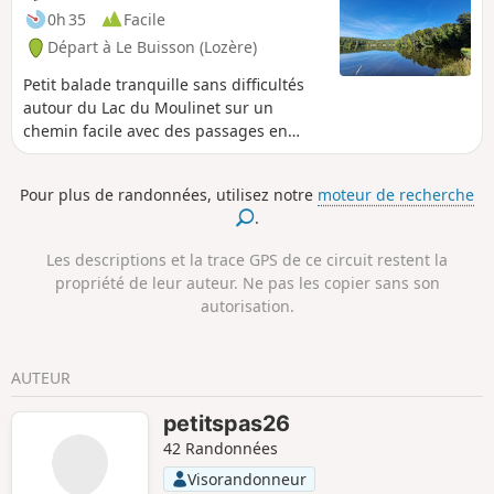
0h 35
Facile
Départ à Le Buisson (Lozère)
Petit balade tranquille sans difficultés
autour du Lac du Moulinet sur un
chemin facile avec des passages en
pontons sur les zones marécageuses.
Plage fréquentée l'été avec baignade et
Pour plus de randonnées, utilisez notre
moteur de recherche
activités nautiques possibles. Bar sur
.
place. Magnifique en automne mais
aussi l'hiver.
Les descriptions et la trace GPS de ce circuit restent la
propriété de leur auteur. Ne pas les copier sans son
autorisation.
AUTEUR
petitspas26
42 Randonnées
Visorandonneur