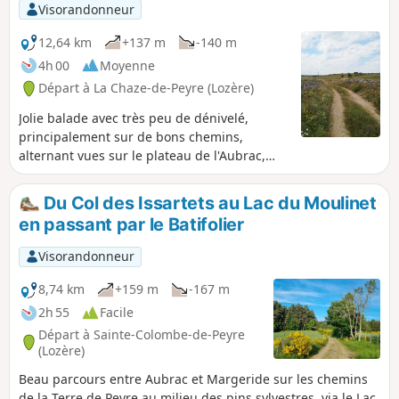
Visorandonneur
12,64 km
+137 m
-140 m
4h 00
Moyenne
Départ à La Chaze-de-Peyre (Lozère)
Jolie balade avec très peu de dénivelé,
principalement sur de bons chemins,
alternant vues sur le plateau de l'Aubrac,
prairies arborées de pins, bois clairs.
Du Col des Issartets au Lac du Moulinet
en passant par le Batifolier
Visorandonneur
8,74 km
+159 m
-167 m
2h 55
Facile
Départ à Sainte-Colombe-de-Peyre
(Lozère)
Beau parcours entre Aubrac et Margeride sur les chemins
de la Terre de Peyre au milieu des pins sylvestres, via le Lac